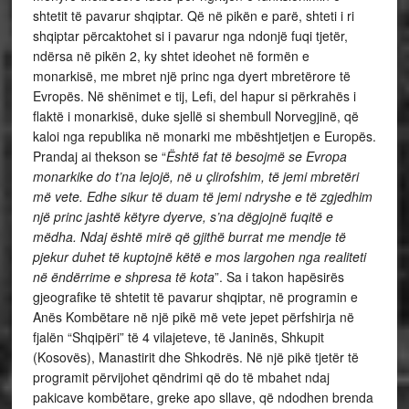
shtetit të pavarur shqiptar. Që në pikën e parë, shteti i ri
shqiptar përcaktohet si i pavarur nga ndonjë fuqi tjetër,
ndërsa në pikën 2, ky shtet ideohet në formën e
monarkisë, me mbret një princ nga dyert mbretërore të
Evropës. Në shënimet e tij, Lefi, del hapur si përkrahës i
flaktë i monarkisë, duke sjellë si shembull Norvegjinë, që
kaloi nga republika në monarki me mbështjetjen e Europës.
Prandaj ai thekson se “
Është fat të besojmë se Evropa
monarkike do t’na lejojë, në u çlirofshim, të jemi mbretëri
më vete. Edhe sikur të duam të jemi ndryshe e të zgjedhim
një princ jashtë këtyre dyerve, s’na dëgjojnë fuqitë e
mëdha. Ndaj është mirë që gjithë burrat me mendje të
pjekur duhet të kuptojnë këtë e mos largohen nga realiteti
në ëndërrime e shpresa të kota
”. Sa i takon hapësirës
gjeografike të shtetit të pavarur shqiptar, në programin e
Anës Kombëtare në një pikë më vete jepet përfshirja në
fjalën “Shqipëri” të 4 vilajeteve, të Janinës, Shkupit
(Kosovës), Manastirit dhe Shkodrës. Në një pikë tjetër të
programit përvijohet qëndrimi që do të mbahet ndaj
pakicave kombëtare, greke apo sllave, që ndodhen brenda