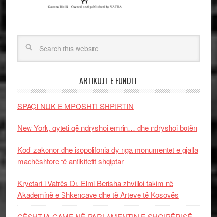
ARTIKUJT E FUNDIT
SPAÇI NUK E MPOSHTI SHPIRTIN
New York, qyteti që ndryshoi emrin… dhe ndryshoi botën
Kodi zakonor dhe isopolifonia dy nga monumentet e gjalla
madhështore të antikitetit shqiptar
Kryetari i Vatrës Dr. Elmi Berisha zhvilloi takim në
Akademinë e Shkencave dhe të Arteve të Kosovës
ÇËSHTJA ÇAME NË PARLAMENTIN E SHQIPËRISË