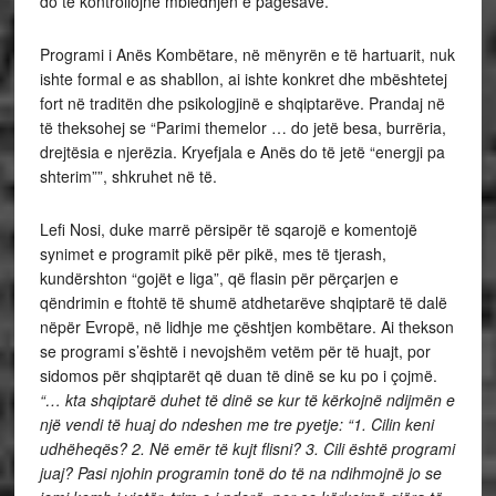
do të kontrollojnë mbledhjen e pagesave.
Programi i Anës Kombëtare, në mënyrën e të hartuarit, nuk
ishte formal e as shabllon, ai ishte konkret dhe mbështetej
fort në traditën dhe psikologjinë e shqiptarëve. Prandaj në
të theksohej se “Parimi themelor … do jetë besa, burrëria,
drejtësia e njerëzia. Kryefjala e Anës do të jetë “energji pa
shterim””, shkruhet në të.
Lefi Nosi, duke marrë përsipër të sqarojë e komentojë
synimet e programit pikë për pikë, mes të tjerash,
kundërshton “gojët e liga”, që flasin për përçarjen e
qëndrimin e ftohtë të shumë atdhetarëve shqiptarë të dalë
nëpër Evropë, në lidhje me çështjen kombëtare. Ai thekson
se programi s’është i nevojshëm vetëm për të huajt, por
sidomos për shqiptarët që duan të dinë se ku po i çojmë.
“… kta shqiptarë duhet të dinë se kur të kërkojnë ndijmën e
një vendi të huaj do ndeshen me tre pyetje: “1. Cilin keni
udhëheqës? 2. Në emër të kujt flisni? 3. Cili është programi
juaj? Pasi njohin programin tonë do të na ndihmojnë jo se