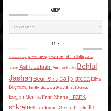
ARKIV
Arkiv
TAGS
arben llalla
alfons Grishaj
Anton Cefa
asllan
albano kolonjari
Behlul
Astrit Lulushi
Aurenc Bebja
Bushati
Jashari
dalip greca
Beqir Sina
Elida
Buçpapaj
Enver Bytyci
Elmi Berisha
Ermira Babamusta
Frank
Eugjen Merlika
Fahri Xharra
shkreli
Ilir
Gezim Llojdia
Fritz radovani