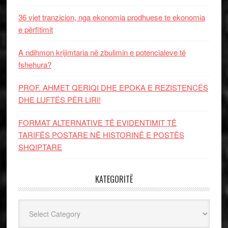
36 vjet tranzicion, nga ekonomia prodhuese te ekonomia
e përfitimit
A ndihmon krijimtaria në zbulimin e potencialeve të
fshehura?
PROF. AHMET QERIQI DHE EPOKA E REZISTENCЁS
DHE LUFTЁS PЁR LIRI!
FORMAT ALTERNATIVE TË EVIDENTIMIT TË
TARIFËS POSTARE NË HISTORINË E POSTËS
SHQIPTARE
KATEGORITË
Kategoritë