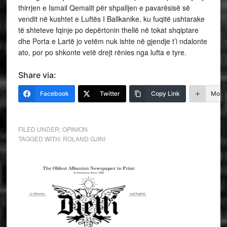
thirrjen e Ismail Qemalit për shpalljen e pavarësisë së
vendit në kushtet e Luftës I Ballkanike, ku fuqitë ushtarake
të shteteve fqinje po depërtonin thellë në tokat shqiptare
dhe Porta e Lartë jo vetëm nuk ishte në gjendje t’i ndalonte
ato, por po shkonte vetë drejt rënies nga lufta e tyre.
Share via:
Facebook
Twitter
Copy Link
More
FILED UNDER:
OPINION
TAGGED WITH:
ROLAND GJINI