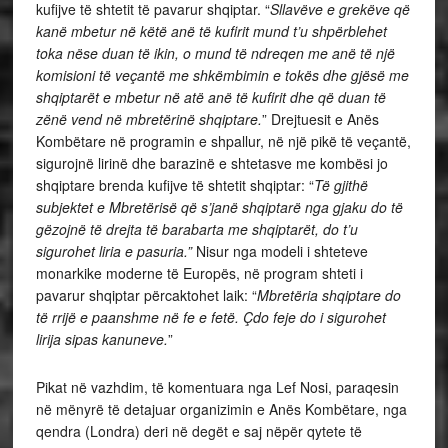
kufijve të shtetit të pavarur shqiptar. “
Sllavëve e grekëve që
kanë mbetur në këtë anë të kufirit mund t’u shpërblehet
toka nëse duan të ikin, o mund të ndreqen me anë të një
komisioni të veçantë me shkëmbimin e tokës dhe gjësë me
shqiptarët e mbetur në atë anë të kufirit dhe që duan të
zënë vend në mbretërinë shqiptare.
” Drejtuesit e Anës
Kombëtare në programin e shpallur, në një pikë të veçantë,
sigurojnë lirinë dhe barazinë e shtetasve me kombësi jo
shqiptare brenda kufijve të shtetit shqiptar: “
Të gjithë
subjektet e Mbretërisë që s’janë shqiptarë nga gjaku do të
gëzojnë të drejta të barabarta me shqiptarët, do t’u
sigurohet liria e pasuria.”
Nisur nga modeli i shteteve
monarkike moderne të Europës, në program shteti i
pavarur shqiptar përcaktohet laik: “
Mbretëria shqiptare do
të rrijë e paanshme në fe e fetë. Çdo feje do i sigurohet
lirija sipas kanuneve.
”
Pikat në vazhdim, të komentuara nga Lef Nosi, paraqesin
në mënyrë të detajuar organizimin e Anës Kombëtare, nga
qendra (Londra) deri në degët e saj nëpër qytete të