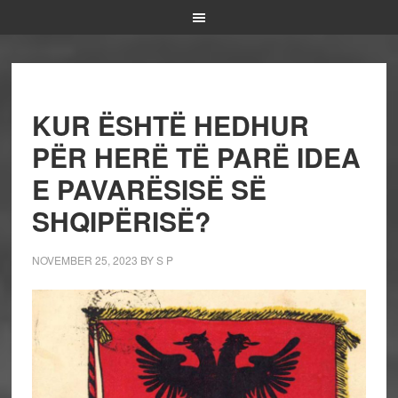
KUR ËSHTË HEDHUR
PËR HERË TË PARË IDEA
E PAVARËSISË SË
SHQIPËRISË?
NOVEMBER 25, 2023
BY
S P