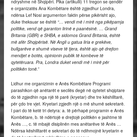
ndryshme në Shqipëri. Pika (artikulli) 11 tregon se qendër
e organizatës Ana Kombëtare është zgjedhur Londra,
ndërsa Lef Nosi argumenton faktin përse pikërisht ajo,
duke theksuar se është
“… vendi më i mirë nga pikëpamja
politike, vend që garanton lirinë e paanësinë. … Grand
Britania (GBR) e SHBA, e sidomos Grand Britania, është
më afër Shqipërisë. Në Angli u gatua liria e grekëve,
bullgarëve e shumë viseve të tjera, është ajo që drejton
mendjet e botës, opinionin publik të kombeve të
qytetëruara. Pra, Londra duket vendi më i mirë për
politikën tonë.
”
Lidhur me organizimin e Anës Kombëtare Programi
parashikon që anëtarët e secilës degë në qytetet shqiptare
do të zgjedhin nga një të parë (kryetar) dhe tre këshilltarë,
për çdo tre vjet. Kryetari zgjedh një o më shumë sekretarë.
I pari do të ketë tri detyra: a. të përhapë programin e Anës
Kombëtare, b. të ndërtojë e drejtojë politikën e jashtme të
Anës …, c. të mbajë disiplinën mes anëtarëve të Anës …
Ndërsa këshilltarët e sekretari do të ndihmojnë kryetarin e