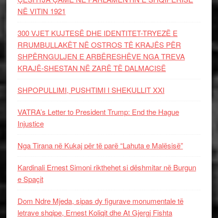
NË VITIN 1921
300 VJET KUJTESË DHE IDENTITET-TRYEZË E
RRUMBULLAKËT NË OSTROS TË KRAJËS PËR
SHPËRNGULJEN E ARBËRESHËVE NGA TREVA
KRAJË-SHESTAN NË ZARË TË DALMACISË
SHPOPULLIMI, PUSHTIMI I SHEKULLIT XXI
VATRA’s Letter to President Trump: End the Hague
Injustice
Nga Tirana në Kukaj për të parë “Lahuta e Malësisë”
Kardinali Ernest Simoni rikthehet si dëshmitar në Burgun
e Spaçit
Dom Ndre Mjeda, sipas dy figurave monumentale të
letrave shqipe, Ernest Koliqit dhe At Gjergj Fishta