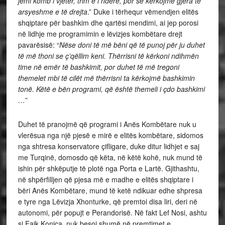
jemi komb i vjetër, trim e i nderë, por se kërkojmë gjëra të
arsyeshme e të drejta
.” Duke i tërhequr vëmendjen elitës
shqiptare për bashkim dhe qartësi mendimi, ai jep porosi
në lidhje me programimin e lëvizjes kombëtare drejt
pavarësisë: “
Nëse doni të më bëni që të punoj për ju duhet
të më thoni se ç’qëllim keni. Thërrisni të kërkoni ndihmën
time në emër të bashkimit, por duhet të më tregoni
themelet mbi të cilët më thërrisni ta kërkojmë bashkimin
tonë. Këtë e bën programi, që është themeli i çdo bashkimi
…
”
Duhet të pranojmë që programi i Anës Kombëtare nuk u
vlerësua nga një pjesë e mirë e elitës kombëtare, sidomos
nga shtresa konservatore çifligare, duke ditur lidhjet e saj
me Turqinë, domosdo që këta, në këtë kohë, nuk mund të
ishin për shkëputje të plotë nga Porta e Lartë. Gjithashtu,
në shpërfilljen që pjesa më e madhe e elitës shqiptare i
bëri Anës Kombëtare, mund të ketë ndikuar edhe shpresa
e tyre nga Lëvizja Xhonturke, që premtoi disa liri, deri në
autonomi, për popujt e Perandorisë. Në fakt Lef Nosi, ashtu
si Faik Konica, nuk besoi shumë në premtimet e