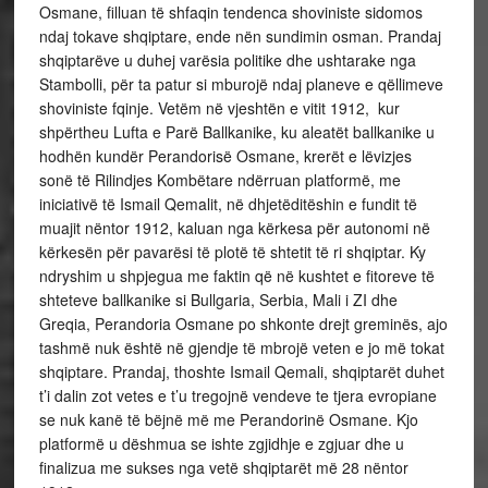
Osmane, filluan të shfaqin tendenca shoviniste sidomos
ndaj tokave shqiptare, ende nën sundimin osman. Prandaj
shqiptarëve u duhej varësia politike dhe ushtarake nga
Stambolli, për ta patur si mburojë ndaj planeve e qëllimeve
shoviniste fqinje. Vetëm në vjeshtën e vitit 1912, kur
shpërtheu Lufta e Parë Ballkanike, ku aleatët ballkanike u
hodhën kundër Perandorisë Osmane, krerët e lëvizjes
sonë të Rilindjes Kombëtare ndërruan platformë, me
iniciativë të Ismail Qemalit, në dhjetëditëshin e fundit të
muajit nëntor 1912, kaluan nga kërkesa për autonomi në
kërkesën për pavarësi të plotë të shtetit të ri shqiptar. Ky
ndryshim u shpjegua me faktin që në kushtet e fitoreve të
shteteve ballkanike si Bullgaria, Serbia, Mali i ZI dhe
Greqia, Perandoria Osmane po shkonte drejt greminës, ajo
tashmë nuk është në gjendje të mbrojë veten e jo më tokat
shqiptare. Prandaj, thoshte Ismail Qemali, shqiptarët duhet
t’i dalin zot vetes e t’u tregojnë vendeve te tjera evropiane
se nuk kanë të bëjnë më me Perandorinë Osmane. Kjo
platformë u dëshmua se ishte zgjidhje e zgjuar dhe u
finalizua me sukses nga vetë shqiptarët më 28 nëntor