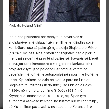
Prof. dr. Roland Gjini/
Idetë dhe platformat për mënyrat e qeverisjes së
shqiptarëve janë shfaqur që me fillimet e Rilindjes sonë
kombëtare, ose së paku që nga Lidhja Shqiptare e Prizrenit
(1878) e më pas. Nga historianët shqiptarë është pjekur
mendimi se deri në prag të shpalljes së Pavarësisë krerët
e lëvizjes sonë kombëtare e më gjerë në kërkesat dhe
projektet e tyre janë përqëndruar pothuaj vetëm në
qeverisjen në formën e autonomisë në raport me Portën e
Lartë. Kjo kërkesë ka dalë në plan të parë në Lidhjen
Shqiptare të Prizrenit (1878-1881), në Lidhjen e Pejës
(1899), në momerandumin e Grëçës (1911), në
Kryengritjet antiosmane 1911-1912, etj. Sipas tyre
autonomia asokohe kërkohej në kushtet kur vendet fqinje,
që kishin fituar pavarwsinw nw raport me Perandorinw