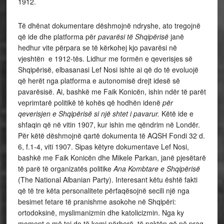
1912.
Të dhënat dokumentare dëshmojnë ndryshe, ato tregojnë
që ide dhe platforma për
pavarësi të Shqipërisë
janë
hedhur vite përpara se të kërkohej kjo pavarësi në
vjeshtën e 1912-tës. Lidhur me formën e qeverisjes së
Shqipërisë, elbasanasi Lef Nosi ishte ai që do të evoluojë
që herët nga platforma e autonomisë drejt idesë së
pavarësisë. Ai, bashkë me Faik Konicën, ishin ndër të parët
veprimtarë politikë të kohës që hodhën idenë
për
qeverisjen e Shqipërisë si një shtet i pavarur.
Këtë ide e
shfaqin që në vitin 1907, kur ishin me qëndrim në Londër.
Për këtë dëshmojnë qartë dokumenta të AQSH Fondi 32 d.
6, f.1-4, viti 1907. Sipas këtyre dokumentave Lef Nosi,
bashkë me Faik Konicën dhe Mikele Parkan, janë pjesëtarë
të parë të organizatës politike
Ana Kombtare e Shqipërisë
(The National Albanian Party). Interesant këtu është fakti
që të tre këta personalitete përfaqësojnë secili një nga
besimet fetare të pranishme asokohe në Shqipëri:
ortodoksinë, myslimanizmin dhe katolicizmin. Nga ky
moment e më tej do të kemi përherë, të paktën që në prag