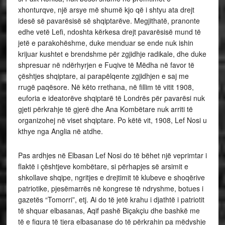
xhonturqve, një arsye më shumë kjo që i shtyu ata drejt
idesë së pavarësisë së shqiptarëve. Megjithatë, pranonte
edhe vetë Lefi, ndoshta kërkesa drejt pavarësisë mund të
jetë e parakohëshme, duke menduar se ende nuk ishin
krijuar kushtet e brendshme për zgjidhje radikale, dhe duke
shpresuar në ndërhyrjen e Fuqive të Mëdha në favor të
çështjes shqiptare, ai parapëlqente zgjidhjen e saj me
rrugë paqësore. Në këto rrethana, në fillim të vitit 1908,
euforia e ideatorëve shqiptarë të Londrës për pavarësi nuk
gjeti përkrahje të gjerë dhe Ana Kombëtare nuk arriti të
organizohej në viset shqiptare. Po këtë vit, 1908, Lef Nosi u
kthye nga Anglia në atdhe.
Pas ardhjes në Elbasan Lef Nosi do të bëhet një veprimtar i
flaktë i çështjeve kombëtare, si përhapjes së arsimit e
shkollave shqipe, ngritjes e drejtimit të klubeve e shoqërive
patriotike, pjesëmarrës në kongrese të ndryshme, botues i
gazetës “Tomorri”, etj. Ai do të jetë krahu i djathtë i patriotit
të shquar elbasanas, Aqif pashë Biçakçiu dhe bashkë me
të e figura të tjera elbasanase do të përkrahin pa mëdyshje