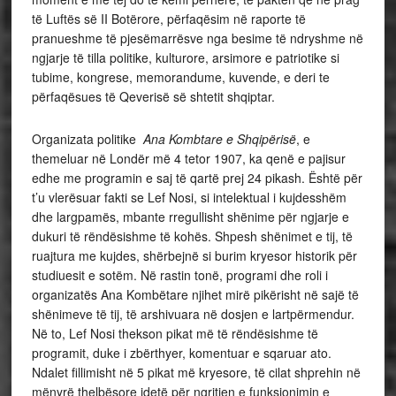
të Luftës së II Botërore, përfaqësim në raporte të
pranueshme të pjesëmarrësve nga besime të ndryshme në
ngjarje të tilla politike, kulturore, arsimore e patriotike si
tubime, kongrese, memorandume, kuvende, e deri te
përfaqësues të Qeverisë së shtetit shqiptar.
Organizata politike
Ana Kombtare e Shqipërisë
, e
themeluar në Londër më 4 tetor 1907, ka qenë e pajisur
edhe me programin e saj të qartë prej 24 pikash. Është për
t’u vlerësuar fakti se Lef Nosi, si intelektual i kujdesshëm
dhe largpamës, mbante rregullisht shënime për ngjarje e
dukuri të rëndësishme të kohës. Shpesh shënimet e tij, të
ruajtura me kujdes, shërbejnë si burim kryesor historik për
studiuesit e sotëm. Në rastin tonë, programi dhe roli i
organizatës Ana Kombëtare njihet mirë pikërisht në sajë të
shënimeve të tij, të arshivuara në dosjen e lartpërmendur.
Në to, Lef Nosi thekson pikat më të rëndësishme të
programit, duke i zbërthyer, komentuar e sqaruar ato.
Ndalet fillimisht në 5 pikat më kryesore, të cilat shprehin në
mënyrë thelbësore idetë për ngritjen e funksionimin e