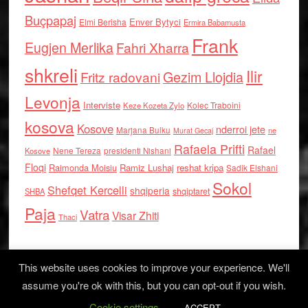
Buçpapaj
Enver Bytyci
Elmi Berisha
Ermira Babamusta
Frank
Eugjen Merlika
Fahri Xharra
shkreli
Ilir
Gezim Llojdia
Fritz radovani
Levonja
Interviste
Kolec Traboini
Keze Kozeta Zylo
kosova
Kosove
nderroi jete
Marjana Bulku
ne
Murat Gecaj
Rafaela Prifti
Rafael
Nene Tereza
Kosove
presidenti Nishani
Floqi
Raimonda Moisiu
Ramiz Lushaj
reshat kripa
Sadik Elshani
Sokol
Shefqet Kercelli
shqiperia
shqiptaret
SHBA
Paja
Vatra
Visar Zhiti
Thaci
This website uses cookies to improve your experience. We'll
assume you're ok with this, but you can opt-out if you wish.
Cookie settings
Log in
ACCEPT