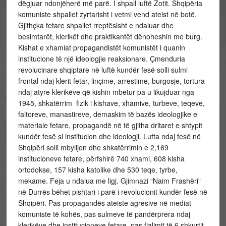
dëgjuar ndonjëherë më parë. I shpall luftë Zotit. Shqipëria
komuniste shpallet zyrtarisht i vetmi vend ateist në botë.
Gjithçka fetare shpallet rreptësisht e ndaluar dhe
besimtarët, klerikët dhe praktikantët dënoheshin me burg.
Kishat e xhamiat propagandistët komunistët i quanin
institucione të një ideologjie reaksionare. Çmenduria
revolucinare shqiptare në luftë kundër fesë solli sulmi
frontal ndaj klerit fetar, linçime, arrestime, burgosje, tortura
ndaj atyre klerikëve që kishin mbetur pa u likujduar nga
1945, shkatërrim fizik i kishave, xhamive, turbeve, teqeve,
faltoreve, manastireve, demaskim të bazës ideologjike e
materiale fetare, propagandë në të gjitha dritaret e shtypit
kundër fesë si institucion dhe ideologji. Lufta ndaj fesë në
Shqipëri solli mbylljen dhe shkatërrimin e 2,169
institucioneve fetare, përfshirë 740 xhami, 608 kisha
ortodokse, 157 kisha katolike dhe 530 teqe, tyrbe,
mekame. Feja u ndalua me ligj. Gjimnazi “Naim Frashëri”
në Durrës bëhet pishtari i parë i revolucionit kundër fesë në
Shqipëri. Pas propagandës ateiste agresive në mediat
komuniste të kohës, pas sulmeve të pandërprera ndaj
klerikëve dhe institucioneve fetare, pas fjalimit të 6 shkurtit