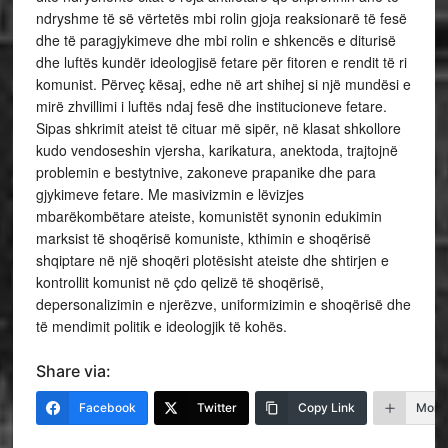
ndryshme të së vërtetës mbi rolin gjoja reaksionarë të fesë
dhe të paragjykimeve dhe mbi rolin e shkencës e diturisë
dhe luftës kundër ideologjisë fetare për fitoren e rendit të ri
komunist. Përveç kësaj, edhe në art shihej si një mundësi e
mirë zhvillimi i luftës ndaj fesë dhe institucioneve fetare.
Sipas shkrimit ateist të cituar më sipër, në klasat shkollore
kudo vendoseshin vjersha, karikatura, anektoda, trajtojnë
problemin e bestytnive, zakoneve prapanike dhe para
gjykimeve fetare. Me masivizmin e lëvizjes
mbarëkombëtare ateiste, komunistët synonin edukimin
marksist të shoqërisë komuniste, kthimin e shoqërisë
shqiptare në një shoqëri plotësisht ateiste dhe shtirjen e
kontrollit komunist në çdo qelizë të shoqërisë,
depersonalizimin e njerëzve, uniformizimin e shoqërisë dhe
të mendimit politik e ideologjik të kohës.
Share via:
Facebook
Twitter
Copy Link
More