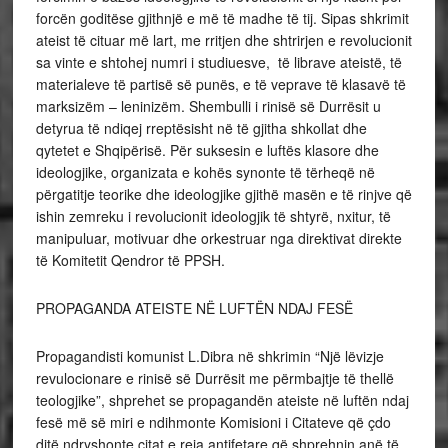
forcën goditëse gjithnjë e më të madhe të tij. Sipas shkrimit
ateist të cituar më lart, me rritjen dhe shtrirjen e revolucionit
sa vinte e shtohej numri i studiuesve, të librave ateistë, të
materialeve të partisë së punës, e të veprave të klasavë të
marksizëm – leninizëm. Shembulli i rinisë së Durrësit u
detyrua të ndiqej rreptësisht në të gjitha shkollat dhe
qytetet e Shqipërisë. Për suksesin e luftës klasore dhe
ideologjike, organizata e kohës synonte të tërheqë në
përgatitje teorike dhe ideologjike gjithë masën e të rinjve që
ishin zemreku i revolucionit ideologjik të shtyrë, nxitur, të
manipuluar, motivuar dhe orkestruar nga direktivat direkte
të Komitetit Qendror të PPSH.
PROPAGANDA ATEISTE NË LUFTËN NDAJ FESË
Propagandisti komunist L.Dibra në shkrimin “Një lëvizje
revulocionare e rinisë së Durrësit me përmbajtje të thellë
teologjike”, shprehet se propagandën ateiste në luftën ndaj
fesë më së miri e ndihmonte Komisioni i Citateve që çdo
ditë ndryshonte citat e reja antifetare që shprehnin anë të