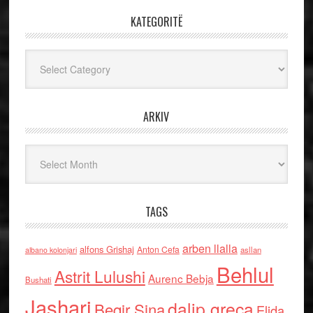
KATEGORITË
Kategoritë
ARKIV
Arkiv
TAGS
arben llalla
alfons Grishaj
Anton Cefa
asllan
albano kolonjari
Behlul
Astrit Lulushi
Aurenc Bebja
Bushati
Jashari
dalip greca
Beqir Sina
Elida