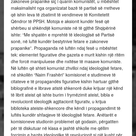
zakoneve prapanike siç i quanin komunistët, u mbështet
maksimalisht nga organizatat bazë të partisë së rretheve
që ishin leva të zbatimit të vendimeve të Komitetetit
Qëndror të PPSH. Motoja e aksionit kundër fesë që
shërbeu si shkëndijë komuniste në të gjithë Shqipërinë
ishte: “Me shpatën e mprehtë të ideologjisë së Partisë
sonë, në luftë kundër bestytnive fetare e zakoneve
prapanike”. Propaganda në luftën ndaj fesë u mbështet
tek: elementet figurative dhe gazeta e murit kishin një ritëm
dhe forcë manipuluese dhe nxitëse të masave komuniste.
Në luftën që shteti komunist zhvilloi ndaj ideologjisë fetare,
në shkollën “Naim Frashëri” komisionet e studimeve të
citateve e të propagandës figurative kishin hartuar gjithë
biblografinë e librave atistë shkenorë duke krijuar një kënd
të librit ateist që ishte burim i frymëzimit ateist, bibla e
revolucionit ideologjik agjitacionit figurativ, u krijua
biblioteka ateiste-shkencore dhe këndi i propagandimit të
luftës kundër shfaqjeve të ideologjisë fetare. Anëtarët e
komisioneve studionin problemet që godasin, përgatiten
për të diskutuar në klasa e jashtë shkolle me qëllim
forcimin e bazës ideologjike të revolucionit si një kusht për