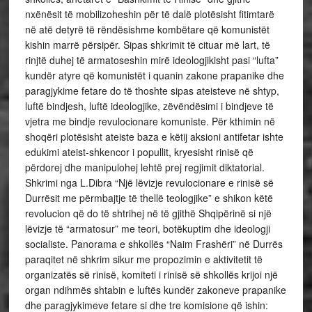
nxënësit të mobilizoheshin për të dalë plotësisht fitimtarë
në atë detyrë të rëndësishme kombëtare që komunistët
kishin marrë përsipër. Sipas shkrimit të cituar më lart, të
rinjtë duhej të armatoseshin mirë ideologjikisht pasi “lufta”
kundër atyre që komunistët i quanin zakone prapanike dhe
paragjykime fetare do të thoshte sipas ateisteve në shtyp,
luftë bindjesh, luftë ideologjike, zëvëndësimi i bindjeve të
vjetra me bindje revulocionare komuniste. Për kthimin në
shoqëri plotësisht ateiste baza e këtij aksioni antifetar ishte
edukimi ateist-shkencor i popullit, kryesisht rinisë që
përdorej dhe manipulohej lehtë prej regjimit diktatorial.
Shkrimi nga L.Dibra “Një lëvizje revulocionare e rinisë së
Durrësit me përmbajtje të thellë teologjike” e shikon këtë
revolucion që do të shtrihej në të gjithë Shqipërinë si një
lëvizje të “armatosur” me teori, botëkuptim dhe ideologji
socialiste. Panorama e shkollës “Naim Frashëri” në Durrës
paraqitet në shkrim sikur me propozimin e aktivitetit të
organizatës së rinisë, komiteti i rinisë së shkollës krijoi një
organ ndihmës shtabin e luftës kundër zakoneve prapanike
dhe paragjykimeve fetare si dhe tre komisione që ishin: