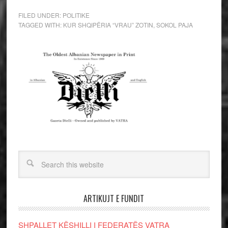
FILED UNDER:
POLITIKE
TAGGED WITH:
KUR SHQIPËRIA “VRAU” ZOTIN
,
SOKOL PAJA
ARTIKUJT E FUNDIT
SHPALLET KËSHILLI I FEDERATËS VATRA