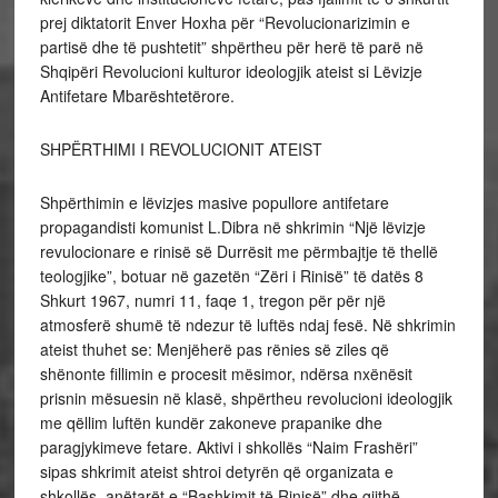
prej diktatorit Enver Hoxha për “Revolucionarizimin e
partisë dhe të pushtetit” shpërtheu për herë të parë në
Shqipëri Revolucioni kulturor ideologjik ateist si Lëvizje
Antifetare Mbarështetërore.
SHPËRTHIMI I REVOLUCIONIT ATEIST
Shpërthimin e lëvizjes masive popullore antifetare
propagandisti komunist L.Dibra në shkrimin “Një lëvizje
revulocionare e rinisë së Durrësit me përmbajtje të thellë
teologjike”, botuar në gazetën “Zëri i Rinisë” të datës 8
Shkurt 1967, numri 11, faqe 1, tregon për për një
atmosferë shumë të ndezur të luftës ndaj fesë. Në shkrimin
ateist thuhet se: Menjëherë pas rënies së ziles që
shënonte fillimin e procesit mësimor, ndërsa nxënësit
prisnin mësuesin në klasë, shpërtheu revolucioni ideologjik
me qëllim luftën kundër zakoneve prapanike dhe
paragjykimeve fetare. Aktivi i shkollës “Naim Frashëri”
sipas shkrimit ateist shtroi detyrën që organizata e
shkollës, anëtarët e “Bashkimit të Rinisë” dhe gjithë