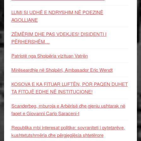
LUMI SI UDHË E NDRYSHIM NË POEZINË
AGOLLIANE
ZËMËRIM DHE PAS VDEKJES! DISIDENTI I
PËRHERSHËM…
Patriotë nga Shqipëria vizituan Vatrën
Mirëseardhje në Shqipëri, Ambasador Eric Wendt
KOSOVA E KA FITUAR LUFTËN, POR PAQEN DUHET
TA FITOJË EDHE NË INSTITUCIONE!
Scanderbeg, mburoja e Arbërisë dhe gjeniu ushtarak në
faqet e Giovanni Carlo Saraceni-t
Republika mbi interesat politike: sovraniteti i qytetarëve,
kushtetutshmëria dhe përgjegjësia shtetërore