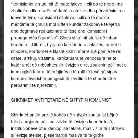
“komisionin e studimit të materialeve, i cili do të meret me
zbulimin e literaturës përkatëse ateiste dhe përvetësimin e
ideve të tyre, komisioni i citateve, i cili do të merrte
mendime të çmura mbi luftën kundër zakoneve të vjetra
dhe dogmave reaksionare të fesë dhe komisioni i
prapagandës figurative”. Sipas shkrimit ateist që mban
firmën e L.Dibrës, hyrja në korridorin e shkollës, muret e
shkollës, korridoret e klasat kishin marrë një pamje të re:
citate, artikuj, vizatime, karikatuara të vendosura në të
katër anët që mbështesnin lëvizjen e re, zbulonin qëllimet e
ideologjisë fetare, të origjinës e të rolit të fesë që sipas
komunistëve ishte pengesë të zhvillimit të shoqërisë e
përparimit të njerëzimit.
SHKRIMET ANTIFETARE NË SHTYPIN KOMUNIST
Shkrimet antifetare të kohës në shtypin komunist bëjnë
thirrje urgjente për masivizim të lëvizjes kundër fesë,
institucioneve dhe ideologjisë fetare, masivizim të shtrirjes
si lëvizje ateiste, pjesëmarrje masive të të gjithë