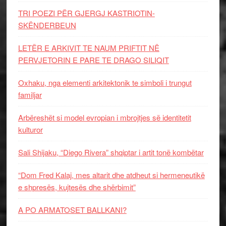
TRI POEZI PËR GJERGJ KASTRIOTIN-
SKËNDERBEUN
LETËR E ARKIVIT TE NAUM PRIFTIT NË
PERVJETORIN E PARE TE DRAGO SILIQIT
Oxhaku, nga elementi arkitektonik te simboli i trungut
familjar
Arbëreshët si model evropian i mbrojtjes së identitetit
kulturor
Sali Shijaku, “Diego Rivera” shqiptar i artit tonë kombëtar
“Dom Fred Kalaj, mes altarit dhe atdheut si hermeneutikë
e shpresës, kujtesës dhe shërbimit”
A PO ARMATOSET BALLKANI?