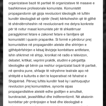
organizatave bazë të partisë të organizatave të masave e
bashkimeve profesionale komuniste. Komunistët
propagandonin që gjoja revolucioni ideologjik në luftën
kundër ideologjisë së vjetër (fesë) kërkoheshin që të gjithë
të shëndërroheshin në revolucionarë me detyra konkrete
për të nxitur masat komuniste për të shkatërruar
paragjykimet fetare e zakonet fetare e familjare që
komunistët i quanin prapanike. Si formë e përdorur prej
komunistëve në propagandën ateiste dhe shtrirjen e
gjithëpërfshirjen e kësaj lëvizjeje kombëtare antifetare,
ishin shkrimet në shtyp, kronikat në radio e televizon,
debatet, kritikat, veprimi praktik, studimi e përgatitja
ideologjike që bënin pa reshtur organizatat bazë të partisë,
në qendra pune, shfaqje të ndryshme teatrale apo në
shtëpitë e kulturës e deri te koperativat në fshatrat e
Shqipërisë. Përveç luftës kundër fesë ky i ashtuquajtur
revolucion prej komunistëve, synonte sipas
propagandistëve ateistë edhe goditjen e amullisë,
burokracisë, javashllëkut dhe indiferentizmit. Në aksionin
kombëtar për çrrënjosjen e fesë dhe ideologjisë e