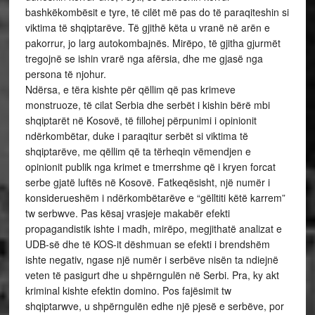
bashkëkombësit e tyre, të cilët më pas do të paraqiteshin si
viktima të shqiptarëve. Të gjithë këta u vranë në arën e
pakorrur, jo larg autokombajnës. Mirëpo, të gjitha gjurmët
tregojnë se ishin vrarë nga afërsia, dhe me gjasë nga
persona të njohur.
Ndërsa, e tëra kishte për qëllim që pas krimeve
monstruoze, të cilat Serbia dhe serbët i kishin bërë mbi
shqiptarët në Kosovë, të fillohej përpunimi i opinionit
ndërkombëtar, duke i paraqitur serbët si viktima të
shqiptarëve, me qëllim që ta tërheqin vëmendjen e
opinionit publik nga krimet e tmerrshme që i kryen forcat
serbe gjatë luftës në Kosovë. Fatkeqësisht, një numër i
konsiderueshëm i ndërkombëtarëve e “gëlltiti këtë karrem”
tw serbwve. Pas kësaj vrasjeje makabër efekti
propagandistik ishte i madh, mirëpo, megjithatë analizat e
UDB-së dhe të KOS-it dëshmuan se efekti i brendshëm
ishte negativ, ngase një numër i serbëve nisën ta ndiejnë
veten të pasigurt dhe u shpërngulën në Serbi. Pra, ky akt
kriminal kishte efektin domino. Pos fajësimit tw
shqiptarwve, u shpërngulën edhe një pjesë e serbëve, por