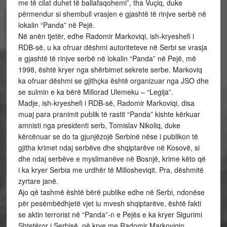
me të cilat duhet të ballafaqohemi”, tha Vuçiq, duke
përmendur si shembull vrasjen e gjashtë të rinjve serbë në
lokalin “Panda” në Pejë.
Në anën tjetër, edhe Radomir Markoviqi, ish-kryeshefi i
RDB-së, u ka ofruar dëshmi autoriteteve në Serbi se vrasja
e gjashtë të rinjve serbë në lokalin “Panda” në Pejë, më
1998, është kryer nga shërbimet sekrete serbe. Markoviq
ka ofruar dëshmi se gjithçka është organizuar nga JSO dhe
se sulmin e ka bërë Millorad Ulemeku – “Legija”.
Madje, ish-kryeshefi i RDB-së, Radomir Markoviqi, disa
muaj para pranimit publik të rastit “Panda” kishte kërkuar
amnisti nga presidenti serb, Tomislav Nikoliq, duke
kërcënuar se do ta gjunjëzojë Serbinë nëse i publikon të
gjitha krimet ndaj serbëve dhe shqiptarëve në Kosovë, si
dhe ndaj serbëve e myslimanëve në Bosnjë, krime këto që
i ka kryer Serbia me urdhër të Millosheviqit. Pra, dëshmitë
zyrtare janë.
Ajo që tashmë është bërë publike edhe në Serbi, ndonëse
për pesëmbëdhjetë vjet iu mvesh shqiptarëve, është fakti
se aktin terrorist në “Panda”-n e Pejës e ka kryer Sigurimi
Shtetëror i Serbisë, në krye me Radomir Markoviqin,