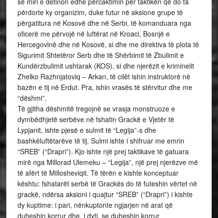
së miri e definon edhe përcaktimin për taktikën që do ta
përdorte ky organizim, duke futur në aksione grupe të
përgatitura në Kosovë dhe në Serbi, të komanduara nga
oficerë me përvojë në luftërat në Kroaci, Bosnjë e
Hercegovinë dhe në Kosovë, si dhe me direktiva të plota të
Sigurimit Shtetëror Serb dhe të Shërbimit të Zbulimit e
Kundërzbulimit ushtarak (KOS), si dhe njerëzit e kriminelit
Zhelko Razhnjatoviq – Arkan, të cilët ishin instruktorë në
bazën e tij në Erdut. Pra, ishin vrasës të stërvitur dhe me
“dëshmi”.
Të gjitha dëshmitë tregojnë se vrasja monstruoze e
dymbëdhjetë serbëve në fshatin Grackë e Vjetër të
Lypjanit, ishte pjesë e sulmit të “Legija”-s dhe
bashkëluftëtarëve të tij. Sulmi ishte i shifruar me emrin
“SREB” (“Drapri”). Kjo ishte një prej taktikave të gatuara
mirë nga Millorad Ulemeku – “Legija”, një prej njerëzve më
të afërt të Millosheviqit. Të tërën e kishte konceptuar
kështu: fshatarët serbë të Grackës do të futeshin vërtet në
grackë, ndërsa aksioni i quajtur “SREB” (“Drapri”) i kishte
dy kuptime: i pari, nënkuptonte ngjarjen në arat që
duheshin korrur dhe, i dyti, se duheshin korrur