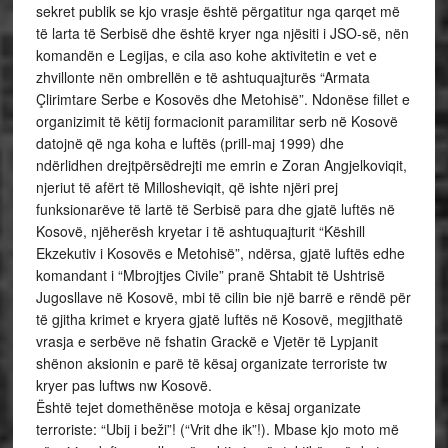
sekret publik se kjo vrasje është përgatitur nga qarqet më
të larta të Serbisë dhe është kryer nga njësiti i JSO-së, nën
komandën e Legijas, e cila aso kohe aktivitetin e vet e
zhvillonte nën ombrellën e të ashtuquajturës “Armata
Çlirimtare Serbe e Kosovës dhe Metohisë”. Ndonëse fillet e
organizimit të këtij formacionit paramilitar serb në Kosovë
datojnë që nga koha e luftës (prill-maj 1999) dhe
ndërlidhen drejtpërsëdrejti me emrin e Zoran Angjelkoviqit,
njeriut të afërt të Millosheviqit, që ishte njëri prej
funksionarëve të lartë të Serbisë para dhe gjatë luftës në
Kosovë, njëherësh kryetar i të ashtuquajturit “Këshill
Ekzekutiv i Kosovës e Metohisë”, ndërsa, gjatë luftës edhe
komandant i “Mbrojtjes Civile” pranë Shtabit të Ushtrisë
Jugosllave në Kosovë, mbi të cilin bie një barrë e rëndë për
të gjitha krimet e kryera gjatë luftës në Kosovë, megjithatë
vrasja e serbëve në fshatin Grackë e Vjetër të Lypjanit
shënon aksionin e parë të kësaj organizate terroriste tw
kryer pas luftws nw Kosovë.
Është tejet domethënëse motoja e kësaj organizate
terroriste: “Ubij i beži”! (“Vrit dhe ik”!). Mbase kjo moto më