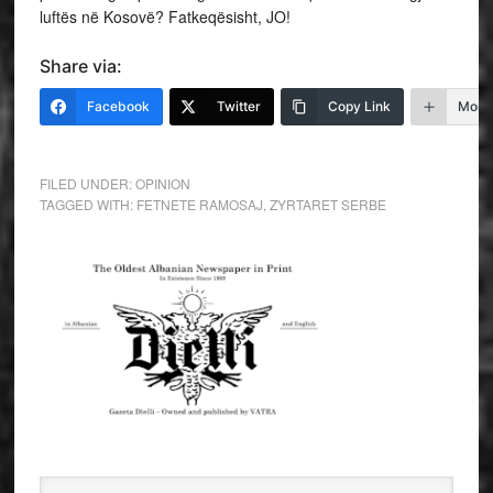
luftës në Kosovë? Fatkeqësisht, JO!
Share via:
Facebook
Twitter
Copy Link
More
FILED UNDER:
OPINION
TAGGED WITH:
FETNETE RAMOSAJ
,
ZYRTARET SERBE