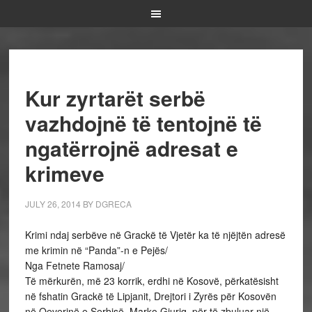
Kur zyrtarët serbë
vazhdojnë të tentojnë të
ngatërrojnë adresat e
krimeve
JULY 26, 2014
BY
DGRECA
Krimi ndaj serbëve në Grackë të Vjetër ka të njëjtën adresë
me krimin në “Panda”-n e Pejës/
Nga Fetnete Ramosaj/
Të mërkurën, më 23 korrik, erdhi në Kosovë, përkatësisht
në fshatin Grackë të Lipjanit, Drejtori i Zyrës për Kosovën
në Qeverinë e Serbisë, Marko Gjuriq, për të zbuluar një