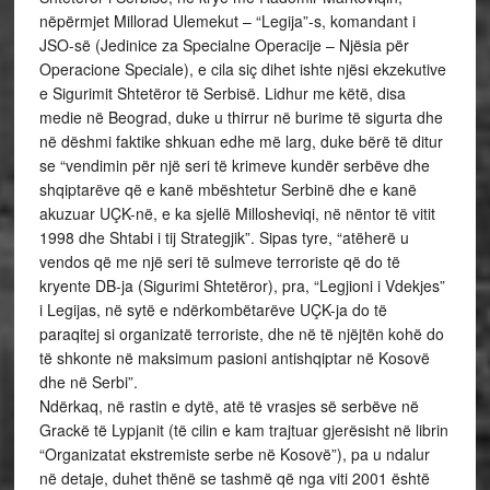
nëpërmjet Millorad Ulemekut – “Legija”-s, komandant i
JSO-së (Jedinice za Specialne Operacije – Njësia për
Operacione Speciale), e cila siç dihet ishte njësi ekzekutive
e Sigurimit Shtetëror të Serbisë. Lidhur me këtë, disa
medie në Beograd, duke u thirrur në burime të sigurta dhe
në dëshmi faktike shkuan edhe më larg, duke bërë të ditur
se “vendimin për një seri të krimeve kundër serbëve dhe
shqiptarëve që e kanë mbështetur Serbinë dhe e kanë
akuzuar UÇK-në, e ka sjellë Millosheviqi, në nëntor të vitit
1998 dhe Shtabi i tij Strategjik”. Sipas tyre, “atëherë u
vendos që me një seri të sulmeve terroriste që do të
kryente DB-ja (Sigurimi Shtetëror), pra, “Legjioni i Vdekjes”
i Legijas, në sytë e ndërkombëtarëve UÇK-ja do të
paraqitej si organizatë terroriste, dhe në të njëjtën kohë do
të shkonte në maksimum pasioni antishqiptar në Kosovë
dhe në Serbi”.
Ndërkaq, në rastin e dytë, atë të vrasjes së serbëve në
Grackë të Lypjanit (të cilin e kam trajtuar gjerësisht në librin
“Organizatat ekstremiste serbe në Kosovë”), pa u ndalur
në detaje, duhet thënë se tashmë që nga viti 2001 është