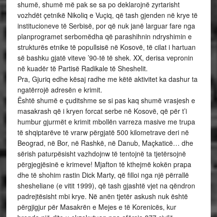
shumë, shumë më pak se sa po deklarojnë zyrtarisht
vozhdët çetnikë Nikoliq e Vuçiq, që tash gjenden në krye të
institucioneve të Serbisë, por që nuk janë larguar fare nga
planprogramet serbomëdha që parashihnin ndryshimin e
strukturës etnike të popullsisë në Kosovë, të cilat i hartuan
së bashku gjatë viteve ’90-të të shek. XX, derisa vepronin
në kuadër të Partisë Radikale të Sheshelit.
Pra, Gjuriq edhe kësaj radhe me këtë aktivitet ka dashur ta
ngatërrojë adresën e krimit.
Është shumë e çuditshme se si pas kaq shumë vrasjesh e
masakrash që i kryen forcat serbe në Kosovë, që për t’i
humbur gjurmët e krimit mbollën varreza masive me trupa
të shqiptarëve të vrarw përgjatë 500 kilometrave deri në
Beograd, në Bor, në Rashkë, në Danub, Maçkaticë… dhe
sërish paturpësisht vazhdojnw të tentojnë ta tjetërsojnë
përgjegjësinë e krimeve! Mjafton të kthejmë kokën prapa
dhe të shohim rastin Dick Marty, që filloi nga një përrallë
shesheliane (e vitit 1999), që tash gjashtë vjet na qëndron
padrejtësisht mbi krye. Në anën tjetër askush nuk është
përgjigjur për Masakrën e Mejes e të Korenicës, kur