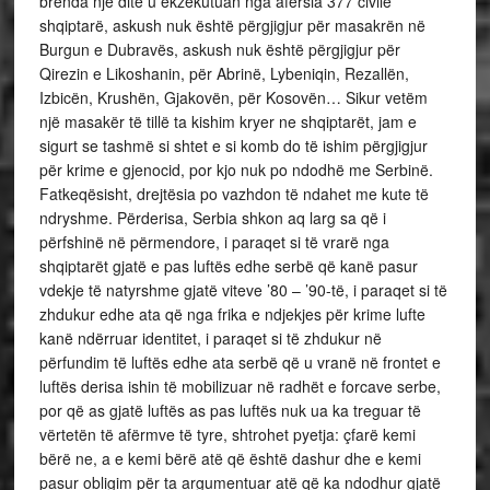
brenda një dite u ekzekutuan nga afërsia 377 civilë
shqiptarë, askush nuk është përgjigjur për masakrën në
Burgun e Dubravës, askush nuk është përgjigjur për
Qirezin e Likoshanin, për Abrinë, Lybeniqin, Rezallën,
Izbicën, Krushën, Gjakovën, për Kosovën… Sikur vetëm
një masakër të tillë ta kishim kryer ne shqiptarët, jam e
sigurt se tashmë si shtet e si komb do të ishim përgjigjur
për krime e gjenocid, por kjo nuk po ndodhë me Serbinë.
Fatkeqësisht, drejtësia po vazhdon të ndahet me kute të
ndryshme. Përderisa, Serbia shkon aq larg sa që i
përfshinë në përmendore, i paraqet si të vrarë nga
shqiptarët gjatë e pas luftës edhe serbë që kanë pasur
vdekje të natyrshme gjatë viteve ’80 – ’90-të, i paraqet si të
zhdukur edhe ata që nga frika e ndjekjes për krime lufte
kanë ndërruar identitet, i paraqet si të zhdukur në
përfundim të luftës edhe ata serbë që u vranë në frontet e
luftës derisa ishin të mobilizuar në radhët e forcave serbe,
por që as gjatë luftës as pas luftës nuk ua ka treguar të
vërtetën të afërmve të tyre, shtrohet pyetja: çfarë kemi
bërë ne, a e kemi bërë atë që është dashur dhe e kemi
pasur obligim për ta argumentuar atë që ka ndodhur gjatë