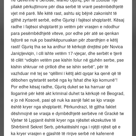
pllakë përkujtimore për disa serbë të vrarë pesëmbëdhjetë
vjet më parë. Me këtë rast, ashtu siç bëjnë zakonisht të
gjithë zyrtarët serbë, edhe Gjuriqi i fajësoi shqiptarët. Kësaj
radhe i fajësoi shqiptarët jo vetëm për vrasjen e ndodhur
para pesëmbëdhjetë viteve, por edhe për atë se qenkan
fajtorë se nuk po bashkëpunuakan për zbardhjen e këtij
rasti! Gjuriq tha se ka ardhur të kërkojë drejtësi për Novica
Janiçijeviqin, i cili ishte vetëm 17-vjeçar, dhe serbët e tjerë
të cilët “vdiqën vetëm pse kishin folur në gjuhën serbe, pse
kishin shkruar në çirilicë dhe se ishin serbë”, për të
vazhduar më tej se “qëllimi i këtij akti qyqar ka qenë që të
dëbohen qytetarët serbë nga ky fshat dhe kjo komunë”!
Por edhe kësaj radhe, Gjuriq duket se ka harruar që
llogarinë për këtë akt kriminal duhet ta kërkojë në Beograd,
e jo në Kosovë, pasi që nuk ka asnjë fakt se kjo vrasje
është kryer nga shqiptarët. Përkundrazi, të gjitha faktet
dëshmojnë se vrasja e dymbëdhjetë serbëve në Grackë tw
Vjetwr të Lypjanit është kryer nga njësitet ekzekutive të
Shërbimit Sekret Serb, përkatësisht nga i njëjti njësit që e
ka kryer vrasjen e gjashtë të rinjve serbë në kafenenë