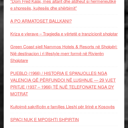
“Dom Fred Kalaj, mes altarit dhe atdheut si hermeneutikë
e shpresës, kujtesës dhe shërbimit”
A PO ARMATOSET BALLKANI?
Kriza e vlerave – Tragjedia e vërtetë e tranzicionit shqiptar
Green Coast sjell Nammos Hotels & Resorts në Shqipëri:
Një destinacion i ri lifestyle merr formë në Rivierën
Shqiptare
PUEBLO (1966) / HISTORIA E SPANJOLLES NGA
VALENCIA QË PËRFUNDOI NË LUSHNJE — 29 VJET
PRITJE (1937 – 1966) TË NJË TELEFONATE NGA DY
MOTRAT
Kujtojmë sakrificën e familjes Lleshi për lirinë e Kosovës
SPAÇI NUK E MPOSHTI SHPIRTIN