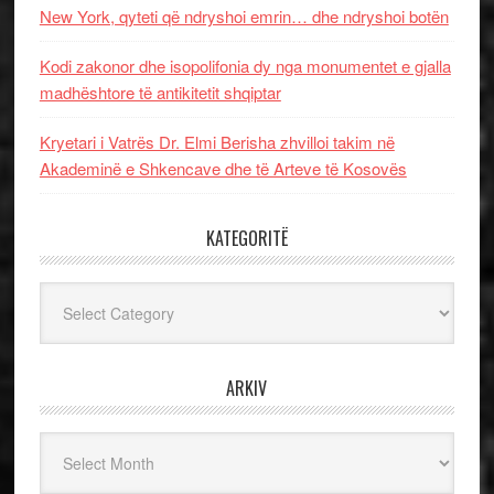
New York, qyteti që ndryshoi emrin… dhe ndryshoi botën
Kodi zakonor dhe isopolifonia dy nga monumentet e gjalla
madhështore të antikitetit shqiptar
Kryetari i Vatrës Dr. Elmi Berisha zhvilloi takim në
Akademinë e Shkencave dhe të Arteve të Kosovës
KATEGORITË
Kategoritë
ARKIV
Arkiv