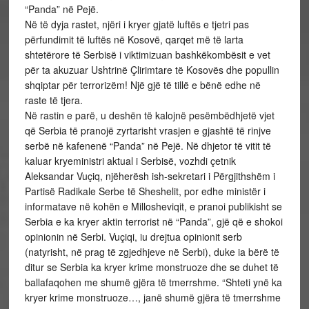
“Panda” në Pejë.
Në të dyja rastet, njëri i kryer gjatë luftës e tjetri pas
përfundimit të luftës në Kosovë, qarqet më të larta
shtetërore të Serbisë i viktimizuan bashkëkombësit e vet
për ta akuzuar Ushtrinë Çlirimtare të Kosovës dhe popullin
shqiptar për terrorizëm! Një gjë të tillë e bënë edhe në
raste të tjera.
Në rastin e parë, u deshën të kalojnë pesëmbëdhjetë vjet
që Serbia të pranojë zyrtarisht vrasjen e gjashtë të rinjve
serbë në kafenenë “Panda” në Pejë. Në dhjetor të vitit të
kaluar kryeministri aktual i Serbisë, vozhdi çetnik
Aleksandar Vuçiq, njëherësh ish-sekretari i Përgjithshëm i
Partisë Radikale Serbe të Sheshelit, por edhe ministër i
informatave në kohën e Millosheviqit, e pranoi publikisht se
Serbia e ka kryer aktin terrorist në “Panda”, gjë që e shokoi
opinionin në Serbi. Vuçiqi, iu drejtua opinionit serb
(natyrisht, në prag të zgjedhjeve në Serbi), duke ia bërë të
ditur se Serbia ka kryer krime monstruoze dhe se duhet të
ballafaqohen me shumë gjëra të tmerrshme. “Shteti ynë ka
kryer krime monstruoze…, janë shumë gjëra të tmerrshme