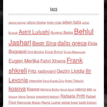
TAGS
arben llalla
alfons Grishaj
Anton Cefa
asllan
albano kolonjari
Behlul
Astrit Lulushi
Aurenc Bebja
Bushati
Jashari
dalip greca
Beqir Sina
Elida
Buçpapaj
Enver Bytyci
Elmi Berisha
Ermira Babamusta
Frank
Eugjen Merlika
Fahri Xharra
shkreli
Ilir
Gezim Llojdia
Fritz radovani
Levonja
Interviste
Kolec Traboini
Keze Kozeta Zylo
kosova
Kosove
nderroi jete
Marjana Bulku
ne
Murat Gecaj
Rafaela Prifti
Rafael
Nene Tereza
Kosove
presidenti Nishani
Floqi
Raimonda Moisiu
Ramiz Lushaj
reshat kripa
Sadik Elshani