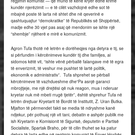
regjimin komunist — që mund të kenë kryer edhe krime
kundër njerëzimit — e të cilët vazhdojnë edhe sot të
mbajnë poste të larta në shtet dhe në qeverinë e
qashtuquajtur “demokratike” të Republikës së Shqipërisë,
madje edhe 30 vjet pas asaj që mendonim se ishte një
“shembje” njëherë e mirë e komunizmit.
Agron Tufa thotë në letrën e dorëheqjes nga detyra e tij, se
si përfundim i kërcënimeve kundër tij dhe familjes, ai
sidomos këtë vit, “ishte vënë përballë falangave më të egra
të enverizmit, të veshur me pushtet të lartë politik,
ekonomik e administrativ”. Tufa shprehet se përball
kërcënimeve të vazhdueshme dhe“Pa asnjë garanci
mbrojtjeje, me një drejtësi që nuk reagon, mua i nderuar
kryetar nuk më mbeti rrugë tjetër”, është shprehur Tufa në
letrën drejtuar Kryetarit të Bordit të Institutit, Z. Uran Butka.
Mjafton të përmendet fakti se media të ndryshme kanë
ndjekur, për pothuaj një vit tani, debatin e ashpër publik me
ish Kryetarin e Komisionit të Sigurisë, deputetin e Partisë
Socialiste, Spartak Braho, për të cilin thuhet se ka patur
detyra të larta edhe në regjimin komunist të Enver Hoxhës