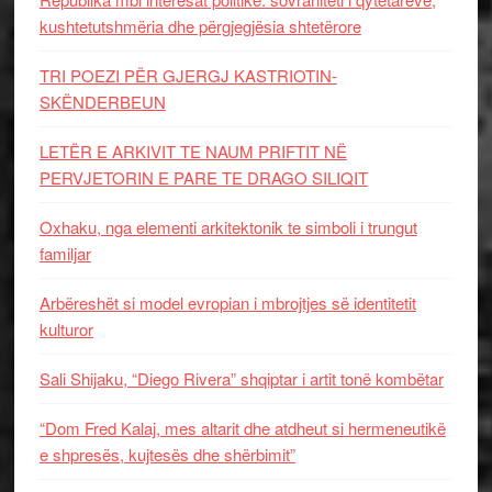
kushtetutshmëria dhe përgjegjësia shtetërore
TRI POEZI PËR GJERGJ KASTRIOTIN-
SKËNDERBEUN
LETËR E ARKIVIT TE NAUM PRIFTIT NË
PERVJETORIN E PARE TE DRAGO SILIQIT
Oxhaku, nga elementi arkitektonik te simboli i trungut
familjar
Arbëreshët si model evropian i mbrojtjes së identitetit
kulturor
Sali Shijaku, “Diego Rivera” shqiptar i artit tonë kombëtar
“Dom Fred Kalaj, mes altarit dhe atdheut si hermeneutikë
e shpresës, kujtesës dhe shërbimit”