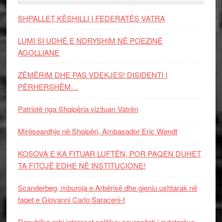
SHPALLET KËSHILLI I FEDERATËS VATRA
LUMI SI UDHË E NDRYSHIM NË POEZINË
AGOLLIANE
ZËMËRIM DHE PAS VDEKJES! DISIDENTI I
PËRHERSHËM…
Patriotë nga Shqipëria vizituan Vatrën
Mirëseardhje në Shqipëri, Ambasador Eric Wendt
KOSOVA E KA FITUAR LUFTËN, POR PAQEN DUHET
TA FITOJË EDHE NË INSTITUCIONE!
Scanderbeg, mburoja e Arbërisë dhe gjeniu ushtarak në
faqet e Giovanni Carlo Saraceni-t
Republika mbi interesat politike: sovraniteti i qytetarëve,