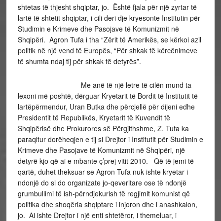
shtetas të thjesht shqiptar, jo. Është fjala për një zyrtar të
lartë të shtetit shqiptar, i cili deri dje kryesonte Institutin për
Studimin e Krimeve dhe Pasojave të Komunizmit në
Shqipëri. Agron Tufa i tha “Zërit të Amerikës, se kërkoi azil
politik në një vend të Europës, “Për shkak të kërcënimeve
të shumta ndaj tij për shkak të detyrës”.
Me anë të një letre të cilën mund ta
lexoni më poshtë, dërguar Kryetarit të Bordit të Institutit të
lartëpërmendur, Uran Butka dhe përcjellë për dijeni edhe
Presidentit të Republikës, Kryetarit të Kuvendit të
Shqipërisë dhe Prokurores së Përgjithshme, Z. Tufa ka
paraqitur dorëheqjen e tij si Drejtor i Institutit për Studimin e
Krimeve dhe Pasojave të Komunizmit në Shqipëri, një
detyrë kjo që ai e mbante ç’prej vitit 2010. Që të jemi të
qartë, duhet theksuar se Agron Tufa nuk ishte kryetar i
ndonjë do si do organizate jo-qeveritare ose të ndonjë
grumbullimi të ish-përndjekurish të regjimit komunist që
politika dhe shoqëria shqiptare i injoron dhe i anashkalon,
jo. Ai ishte Drejtor i një enti shtetëror, i themeluar, i