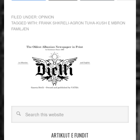
FILED UNDER:
OPINION
TAGGED WITH:
FRANK SHKRELI-AGRON TUHA-KUSH E MBRON
FAMILJEN
ARTIKUJT E FUNDIT