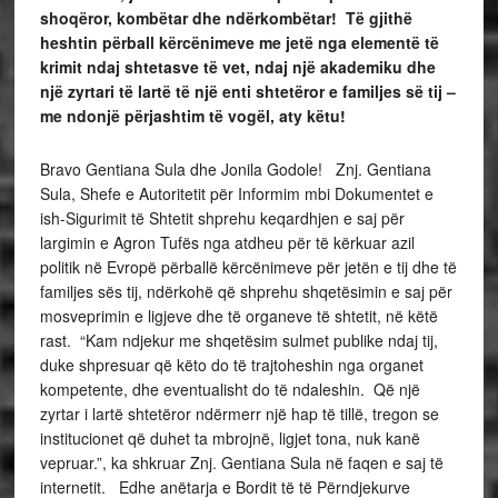
shoqëror, kombëtar dhe ndërkombëtar! Të gjithë
heshtin përball kërcënimeve me jetë nga elementë të
krimit ndaj shtetasve të vet, ndaj një akademiku dhe
një zyrtari të lartë të një enti shtetëror e familjes së tij –
me ndonjë përjashtim të vogël, aty këtu!
Bravo Gentiana Sula dhe Jonila Godole! Znj. Gentiana
Sula, Shefe e Autoritetit për Informim mbi Dokumentet e
ish-Sigurimit të Shtetit shprehu keqardhjen e saj për
largimin e Agron Tufës nga atdheu për të kërkuar azil
politik në Evropë përballë kërcënimeve për jetën e tij dhe të
familjes sës tij, ndërkohë që shprehu shqetësimin e saj për
mosveprimin e ligjeve dhe të organeve të shtetit, në këtë
rast. “Kam ndjekur me shqetësim sulmet publike ndaj tij,
duke shpresuar që këto do të trajtoheshin nga organet
kompetente, dhe eventualisht do të ndaleshin. Që një
zyrtar i lartë shtetëror ndërmerr një hap të tillë, tregon se
institucionet që duhet ta mbrojnë, ligjet tona, nuk kanë
vepruar.”, ka shkruar Znj. Gentiana Sula në faqen e saj të
internetit. Edhe anëtarja e Bordit të të Përndjekurve