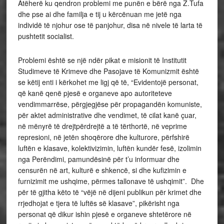
Atëherë ku qendron problemi me punën e bërë nga Z.Tufa
dhe pse ai dhe familja e tij u kërcënuan me jetë nga
individë të njohur ose të panjohur, disa në nivele të larta të
pushtetit socialist.
Problemi është se një ndër pikat e misionit të Institutit
Studimeve të Krimeve dhe Pasojave të Komunizmit është
se këtij enti i kërkohet me ligj që të, “Evidentojë personat,
që kanë qenë pjesë e organeve apo autoriteteve
vendimmarrëse, përgjegjëse për propagandën komuniste,
për aktet administrative dhe vendimet, të cilat kanë çuar,
në mënyrë të drejtpërdrejtë a të tërthortë, në veprime
represioni, në jetën shoqërore dhe kulturore, përfshirë
luftën e klasave, kolektivizimin, luftën kundër fesë, izolimin
nga Perëndimi, pamundësinë për t’u informuar dhe
censurën në art, kulturë e shkencë, si dhe kufizimin e
furnizimit me ushqime, përmes tallonave të ushqimit”. Dhe
për të gjitha këto të “vëjë në dijeni publikun për krimet dhe
rrjedhojat e tjera të luftës së klasave”, pikërisht nga
personat që dikur ishin pjesë e organeve shtetërore në