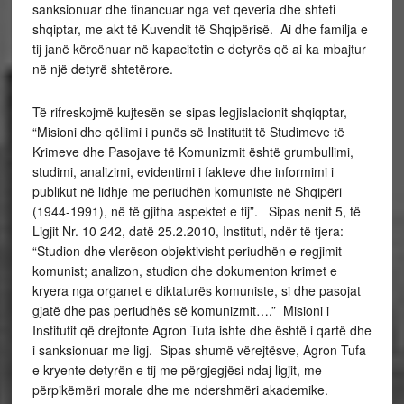
sanksionuar dhe financuar nga vet qeveria dhe shteti
shqiptar, me akt të Kuvendit të Shqipërisë. Ai dhe familja e
tij janë kërcënuar në kapacitetin e detyrës që ai ka mbajtur
në një detyrë shtetërore.
Të rifreskojmë kujtesën se sipas legjislacionit shqiqptar,
“Misioni dhe qëllimi i punës së Institutit të Studimeve të
Krimeve dhe Pasojave të Komunizmit është grumbullimi,
studimi, analizimi, evidentimi i fakteve dhe informimi i
publikut në lidhje me periudhën komuniste në Shqipëri
(1944-1991), në të gjitha aspektet e tij”. Sipas nenit 5, të
Ligjit Nr. 10 242, datë 25.2.2010, Instituti, ndër të tjera:
“Studion dhe vlerëson objektivisht periudhën e regjimit
komunist; analizon, studion dhe dokumenton krimet e
kryera nga organet e diktaturës komuniste, si dhe pasojat
gjatë dhe pas periudhës së komunizmit….” Misioni i
Institutit që drejtonte Agron Tufa ishte dhe është i qartë dhe
i sanksionuar me ligj. Sipas shumë vërejtësve, Agron Tufa
e kryente detyrën e tij me përgjegjësi ndaj ligjit, me
përpikëmëri morale dhe me ndershmëri akademike.