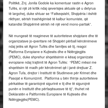
Politikë, Znj. Jonila Godole ka komentuar rastin e Agron
Tufës, si një zë kritik ndaj qeverisjes aktuale që u detyrua
të largohej, duke shtuar se “Fatkeqsisht, Shqipëria i është
rikthyer, sërish trashëgimisë të kalbur komuniste, që
katandisi Shqipërinë sërish në një vend mono-partiak”.
Në mungesë të reagimeve të autoriteteve shqiptare dhe të
organizatave jo-qveritare në Shqipëri përball kërcënimeve
ndaj jetës së Agron Tufës dhe familjes së tij, reagoi
Platforma Evropiane e Kujtesës dhe e Ndërgjegjës
(PEMC), duke shprehur shqetësimin e kësaj organizate
evropiane ndaj trajtimit të Agron Tufës: “PEMC mësoi me
shqetësim të madh për kërcënimet që i janë drejtuar Z.
Agron Tufa, drejtor i Institutit të Studimeve për Krimet dhe
Pasojat e Komunizmit. Platforma u bën thirrje autoriteteve
përkatëse të garantojnë sigurinë e tij dhe të sigurojnë
punën e Institutit dhe përfaqësuesve të tij”, thuhet në
Deklaratën e Paltformës Europiane të Kujtesës dhe
Ndërgjegjës(PEMC).