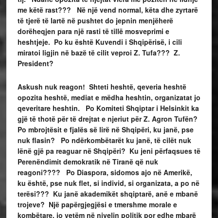
me këtë rast??? Në një vend normal, këta dhe zyrtarë
të tjerë të lartë në pushtet do jepnin menjëherë
dorëheqjen para një rasti të tillë mosveprimi e
heshtjeje. Po ku është Kuvendi i Shqipërisë, i cili
miratoi ligjin në bazë të cilit veproi Z. Tufa??? Z.
President?
Askush nuk reagon! Shteti heshtë, qeveria heshtë
opozita heshtë, mediat e mëdha heshtin, organizatat jo
qeveritare heshtin. Po Komiteti Shqiptar i Helsinkit ka
gjë të thotë për të drejtat e njeriut për Z. Agron Tufën?
Po mbrojtësit e fjalës së lirë në Shqipëri, ku janë, pse
nuk flasin? Po ndërkombëtarët ku janë, të cilët nuk
lënë gjë pa reaguar në Shqipëri? Ku jeni përfaqsues të
Perenëndimit demokratik në Tiranë që nuk
reagoni???? Po Diaspora, sidomos ajo në Amerikë,
ku është, pse nuk flet, si individ, si organizata, a po në
terësi??? Ku janë akademikët shqiptarë, anë e mbanë
trojeve? Një papërgjegj
ë
si e tmershme morale e
kombëtare, jo vetëm në nivelin politik por edhe mbarë