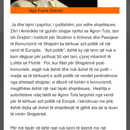
Nga Frank Shkreli/
Ja dhe lajmi i papritur, i çuditshëm, por edhe shqetësues.
Zëri i Amerikës në gjuhën shqipe njoftoi se Agron Tufa, tani
ish-Drejtori i Institutit për Studimin e Krimeve dhe Pasojave
të Komunizmit në Shqipëri ka kërkuar azil politik në një
vend të Europës. “Azil politik”, është ky një term që nuk e
kam dëgjuar për pothuaj 30-vjet tani, ç’prej mbarimit të
Luftës së Ftohtë. Por, kur flitet për Shiqpërinë post-
komuniste, asgjë nuk është dhe nuk duhet të na çudit –
madje as të kërkuarit e azilit politik në vendet perëndimore
nga shtetasit shqiptar, si dikurë në kohën e komunizmit,
megjithëse është një rast tepër shqetësues. Heshtja e
autoriteteve ndaj faktit se Agron Tufa largohet nga vendi
për të kërkuar azil politik në Evropë, i kërcënuar me jetë,
është diçka që duhet të shqetësojë të gjithë ata që ia duan
të mirën Shqipërisë.
Për më tepër në këtë rast nuk kemi të bejmë me një