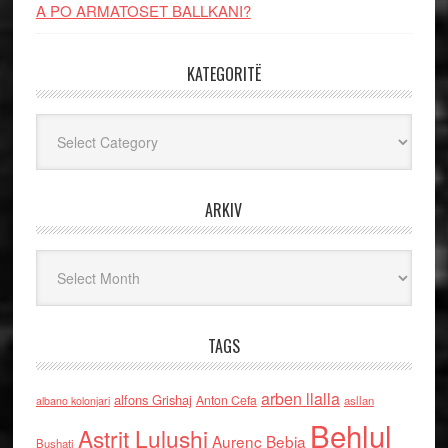
A PO ARMATOSET BALLKANI?
KATEGORITË
Kategoritë
ARKIV
Arkiv
TAGS
arben llalla
alfons Grishaj
Anton Cefa
asllan
albano kolonjari
Behlul
Astrit Lulushi
Aurenc Bebja
Bushati