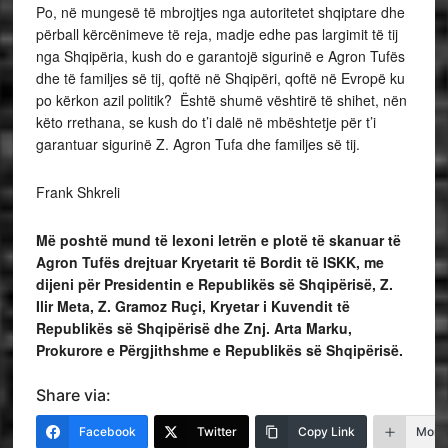
Po, në mungesë të mbrojtjes nga autoritetet shqiptare dhe
përball kërcënimeve të reja, madje edhe pas largimit të tij
nga Shqipëria, kush do e garantojë sigurinë e Agron Tufës
dhe të familjes së tij, qoftë në Shqipëri, qoftë në Evropë ku
po kërkon azil politik? Është shumë vështirë të shihet, nën
këto rrethana, se kush do t’i dalë në mbështetje për t’i
garantuar sigurinë Z. Agron Tufa dhe familjes së tij.
Frank Shkreli
Më poshtë mund të lexoni letrën e plotë të skanuar të
Agron Tufës drejtuar Kryetarit të Bordit të ISKK, me
dijeni për Presidentin e Republikës së Shqipërisë, Z.
Ilir Meta, Z. Gramoz Ruçi, Kryetar i Kuvendit të
Republikës së Shqipërisë dhe Znj. Arta Marku,
Prokurore e Përgjithshme e Republikës së Shqipërisë.
Share via:
Facebook
Twitter
Copy Link
More