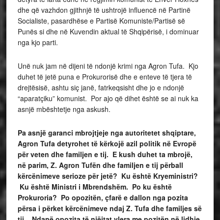
dhe që vazhdon gjithnjë të ushtrojë influencë në Partinë
Socialiste, pasardhëse e Partisë Komuniste/Partisë së
Punës si dhe në Kuvendin aktual të Shqipërisë, i dominuar
nga kjo parti.
Unë nuk jam në dijeni të ndonjë krimi nga Agron Tufa. Kjo
duhet të jetë puna e Prokurorisë dhe e enteve të tjera të
drejtësisë, ashtu siç janë, fatrkeqsisht dhe jo e ndonjë
“aparatçiku” komunist. Por ajo që dihet është se ai nuk ka
asnjë mbështetje nga askush.
Pa asnjë garanci mbrojtjeje nga autoritetet shqiptare,
Agron Tufa detyrohet të kërkojë azil politik në Evropë
për veten dhe familjen e tij. E kush duhet ta mbrojë,
në parim, Z. Agron Tufën dhe familjen e tij përball
kërcënimeve serioze për jetë? Ku është Kryeministri?
Ku është Ministri i Mbrendshëm. Po ku është
Prokuroria? Po opozitën, çfarë e dallon nga pozita
përsa i përket kërcënimeve ndaj Z. Tufa dhe familjes së
tij. Ndanë opozita të njëjtat vlera me pozitën në lidhje