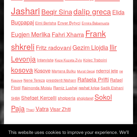
Jashari
dalip greca
Beqir Sina
Elida
Buçpapaj
Enver Bytyci
Elmi Berisha
Ermira Babamusta
Frank
Eugjen Merlika
Fahri Xharra
shkreli
Ilir
Gezim Llojdia
Fritz radovani
Levonja
Interviste
Kolec Traboini
Keze Kozeta Zylo
kosova
Kosove
nderroi jete
Marjana Bulku
ne
Murat Gecaj
Rafaela Prifti
Rafael
Nene Tereza
Kosove
presidenti Nishani
Floqi
Raimonda Moisiu
Ramiz Lushaj
reshat kripa
Sadik Elshani
Sokol
Shefqet Kercelli
shqiperia
shqiptaret
SHBA
Paja
Vatra
Visar Zhiti
Thaci
This website uses cookies to improve your experience. We'll