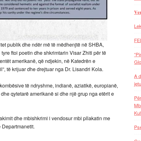
𝐕𝐞
Lek
FE
rsitet publik dhe ndër më të mëdhenjtë në SHBA,
tyre ftoi poetin dhe shkrimtarin Visar Zhiti për të
“Pi
dentët amerikanë, që ndjekin, në Katedrën e
Glo
l”, të krijuar dhe drejtuar nga Dr. Lisandri Kola.
A d
jet
 kombësive të ndryshme, indianë, aziatikë, europianë,
r dhe qytetarë amerikanë si dhe një grup nga etërit e
Për
Mba
Kul
 takimit dhe mbishkrimi i vendosur mbi pllakatin me
n e Departmanetit.
Pse