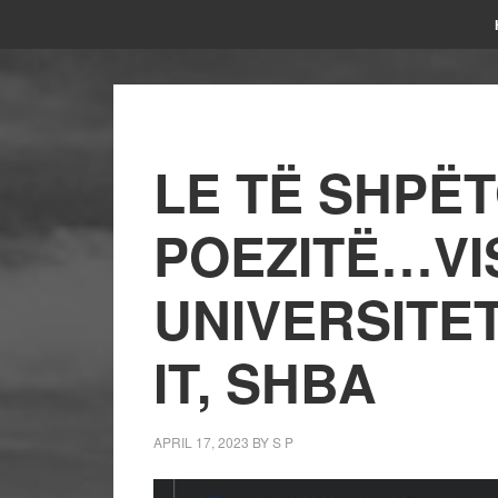
LE TË SHPË
POEZITË…VIS
UNIVERSITET
IT, SHBA
APRIL 17, 2023
BY
S P