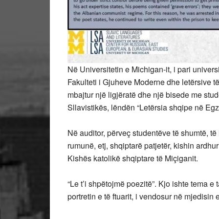
Në Universitetin e Michigan-it, i pari unive
Fakulteti i Gjuheve Moderne dhe letërsive të 
mbajtur një ligjëratë dhe një bisede me stu
Sllavistikës, lëndën “Letërsia shqipe në Egzi
Në auditor, përveç studentëve të shumtë, të
rumunë, etj, shqiptarë patjetër, kishin ardhu
Kishës katolikë shqiptare të Miçiganit.
“Le t’i shpëtojmë poezitë”. Kjo ishte tema e
portretin e të ftuarit, i vendosur në mjedisi