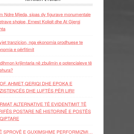
 Ndre Mjeda, sipas dy figurave monumentale
letrave shqipe, Ernest Koliqit dhe At Gjergj
hta
vjet tranzicion, nga ekonomia prodhuese te
nomia e përfitimit
dihmon krijimtaria në zbulimin e potencialeve të
ehura?
OF. AHMET QERIQI DHE EPOKA E
ZISTENCЁS DHE LUFTЁS PЁR LIRI!
RMAT ALTERNATIVE TË EVIDENTIMIT TË
RIFËS POSTARE NË HISTORINË E POSTËS
QIPTARE
Ë SPROVË E GUXIMSHME PERFORMIZMI…