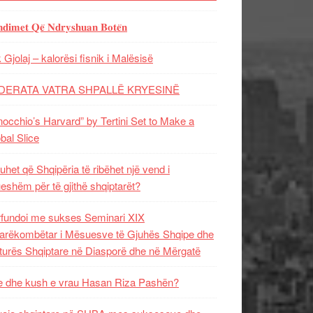
𝐝𝐢𝐦𝐞𝐭 𝐐𝐞̈ 𝐍𝐝𝐫𝐲𝐬𝐡𝐮𝐚𝐧 𝐁𝐨𝐭𝐞̈𝐧
 Gjolaj – kalorësi fisnik i Malësisë
DERATA VATRA SHPALLË KRYESINË
nocchio’s Harvard” by Tertini Set to Make a
bal Slice
uhet që Shqipëria të ribëhet një vend i
ueshëm për të gjithë shqiptarët?
fundoi me sukses Seminari XIX
rëkombëtar i Mësuesve të Gjuhës Shqipe dhe
turës Shqiptare në Diasporë dhe në Mërgatë
 dhe kush e vrau Hasan Riza Pashën?