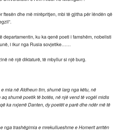
 ftesën dhe më mirëpritjen, mbi të gjitha për lëndën që
egzil”.
ë departamentin, ku ka qenë poeti i famshëm, nobelisti
e unë, i ikur nga Rusia sovjetike……
zinë në një diktaturë, të mbyllur si një burg.
 e mia në Atdheun tim, shumë larg nga këtu, në
 aq shumë poetik të botës, në një vend të vogël midis
 që ka nxjerrë Danten, dy poetët e parë dhe ndër më të
 nga trashëgimia e mrekullueshme e Homerit arritën