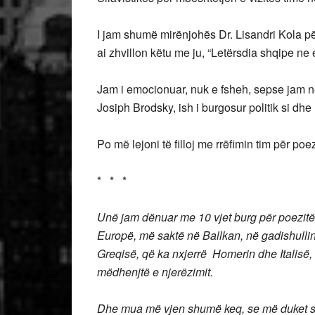
I jam shumë mirënjohës Dr. Lisandri Kola për
ai zhvillon këtu me ju, “Letërsdia shqipe ne 
Jam i emocionuar, nuk e fsheh, sepse jam n
Josiph Brodsky, ish i burgosur politik si dh
Po më lejoni të filloj me rrëfimin tim për poe
* * *
Unë jam dënuar me 10 vjet burg për poezitë
Europë, më saktë në Ballkan, në gadishullin
Greqisë, që ka nxjerrë Homerin dhe Italisë,
mëdhenjtë e njerëzimit.
Dhe mua më vjen shumë keq, se më duket se