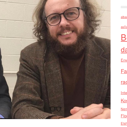
alba
asll
B
d
Env
Fa
ra
Inte
Ko
Nen
Flo
Els