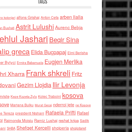
TAGS
arben llalla
alfons Grishaj
Anton Cefa
no kolonjari
Astrit Lulushi
Aurenc Bebja
an Bushati
ehlul Jashari
Beqir Sina
alip greca
Elida Buçpapaj
Elmi Berisha
Eugjen Merlika
er Bytyci
Ermira Babamusta
Frank shkreli
hri Xharra
Fritz
Ilir Levonja
Gezim Llojdia
dovani
kosova
rviste
Kolec Traboini
Keze Kozeta Zylo
sove
nderroi jete
Marjana Bulku
ne Kosove
Murat Gecaj
Rafaela Prifti
Rafael
e Tereza
presidenti Nishani
qi
Raimonda Moisiu
Ramiz Lushaj
reshat kripa
Sadik
Shefqet Kercelli
shqiperia
hani
shqiptaret
SHBA