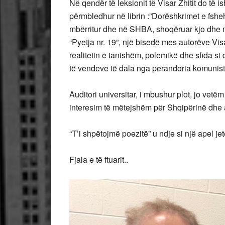
Në qendër të leksionit të Visar Zhitit do të i
përmbledhur në librin :”Dorëshkrimet e fsheht
mbërritur dhe në SHBA, shoqëruar kjo dhe me n
“Pyetja nr. 19”, një bisedë mes autorëve Visa
realitetin e tanishëm, polemikë dhe sfida si
të vendeve të dala nga perandoria komuni
Auditori universitar, i mbushur plot, jo ve
interesim të mëtejshëm për Shqipërinë dhe a
“T’i shpëtojmë poezitë” u ndje si një apel je
Fjala e të ftuarit..