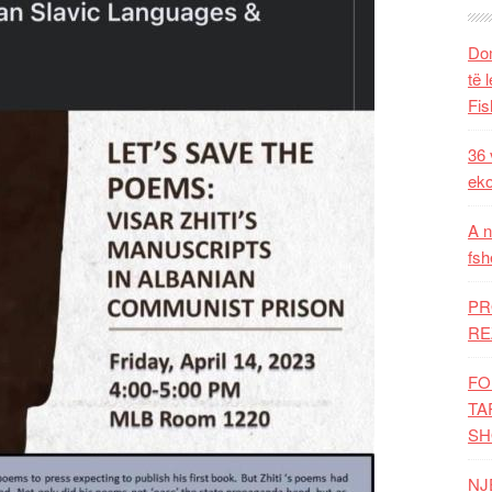
Dom
të 
Fis
36 
eko
A n
fsh
PR
RE
FO
TA
SH
NJ