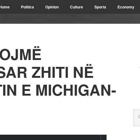
Home
Politics
Opinion
Culture
Sports
Economy
TOJMË
AR ZHITI NË
IN E MICHIGAN-