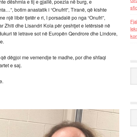
Gr
shte dëshmia e tij e gjallë, poezia në burg, e
sfi
a…”, botim anastatik i “Onufrit”, Tiranë, që kishte
jë libër tjetër e ri, I porsadalë po nga “Onufri”,
Fja
r Zhiti dhe Lisandri Kola për çeshtjet e letërsisë në
lek
 dukuri të letrave sot në Europën Qendrore dhe Lindore,
kom
ste.
tëm që dëgjoi me vemendje te madhe, por dhe shfaqi
rtet e saj.
Kat
te.
Ark