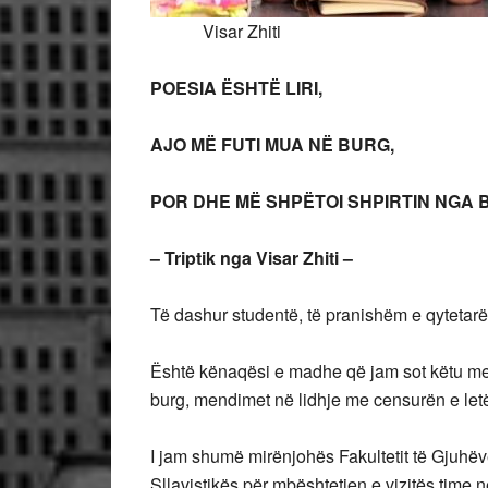
Visar Zhiti
POESIA ËSHTË LIRI,
AJO MË FUTI MUA NË BURG,
POR DHE MË SHPËTOI SHPIRTIN NGA
– Triptik nga Visar Zhiti –
Të dashur studentë, të pranishëm e qytetarë
Është kënaqësi e madhe që jam sot këtu me 
burg, mendimet në lidhje me censurën e letë
I jam shumë mirënjohës Fakultetit të Gjuhëv
Sllavistikës për mbështetjen e vizitës time 