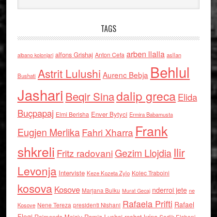
TAGS
arben llalla
alfons Grishaj
Anton Cefa
asllan
albano kolonjari
Behlul
Astrit Lulushi
Aurenc Bebja
Bushati
Jashari
dalip greca
Beqir Sina
Elida
Buçpapaj
Enver Bytyci
Elmi Berisha
Ermira Babamusta
Frank
Eugjen Merlika
Fahri Xharra
shkreli
Ilir
Gezim Llojdia
Fritz radovani
Levonja
Interviste
Kolec Traboini
Keze Kozeta Zylo
kosova
Kosove
nderroi jete
Marjana Bulku
ne
Murat Gecaj
Rafaela Prifti
Rafael
Nene Tereza
Kosove
presidenti Nishani
Floqi
Raimonda Moisiu
Ramiz Lushaj
reshat kripa
Sadik Elshani