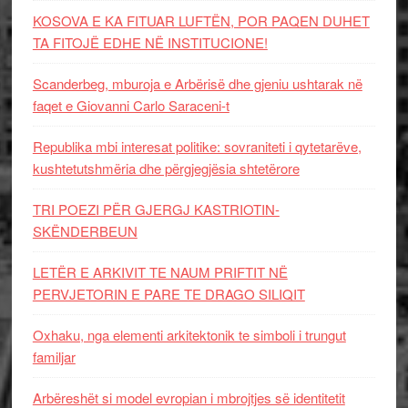
KOSOVA E KA FITUAR LUFTËN, POR PAQEN DUHET
TA FITOJË EDHE NË INSTITUCIONE!
Scanderbeg, mburoja e Arbërisë dhe gjeniu ushtarak në
faqet e Giovanni Carlo Saraceni-t
Republika mbi interesat politike: sovraniteti i qytetarëve,
kushtetutshmëria dhe përgjegjësia shtetërore
TRI POEZI PËR GJERGJ KASTRIOTIN-
SKËNDERBEUN
LETËR E ARKIVIT TE NAUM PRIFTIT NË
PERVJETORIN E PARE TE DRAGO SILIQIT
Oxhaku, nga elementi arkitektonik te simboli i trungut
familjar
Arbëreshët si model evropian i mbrojtjes së identitetit