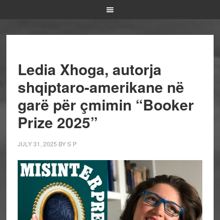
Ledia Xhoga, autorja
shqiptaro-amerikane në
garë për çmimin “Booker
Prize 2025”
JULY 31, 2025
BY
S P