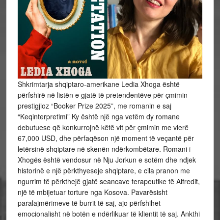
Shkrimtarja shqiptaro-amerikane Ledia Xhoga është
përfshirë në listën e gjatë të pretendentëve për çmimin
prestigjioz “Booker Prize 2025”, me romanin e saj
“Keqinterpretimi” Ky është një nga vetëm dy romane
debutuese që konkurrojnë këtë vit për çmimin me vlerë
67,000 USD, dhe përfaqëson një moment të veçantë për
letërsinë shqiptare në skenën ndërkombëtare. Romani i
Xhogës është vendosur në Nju
Jorkun e sotëm dhe ndjek
historinë e një përkthyeseje shqiptare, e cila pranon me
ngurrim të përkthejë gjatë seancave terapeutike të Alfredit,
një të mbijetuar torture nga Kosova. Pavarësisht
paralajmërimeve të burrit të saj, ajo përfshihet
emocionalisht në botën e ndërlikuar të klientit të saj. Ankthi