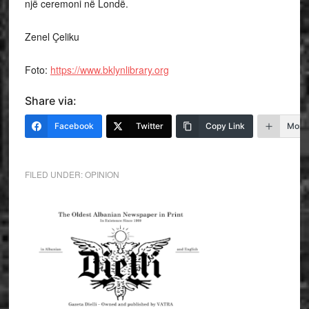
një ceremoni në Londë.
Zenel Çeliku
Foto:
https://www.bklynlibrary.org
Share via:
Facebook
Twitter
Copy Link
More
FILED UNDER:
OPINION