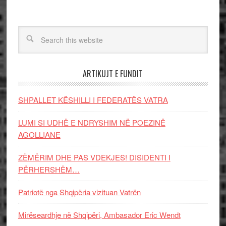
ARTIKUJT E FUNDIT
SHPALLET KËSHILLI I FEDERATËS VATRA
LUMI SI UDHË E NDRYSHIM NË POEZINË
AGOLLIANE
ZËMËRIM DHE PAS VDEKJES! DISIDENTI I
PËRHERSHËM…
Patriotë nga Shqipëria vizituan Vatrën
Mirëseardhje në Shqipëri, Ambasador Eric Wendt