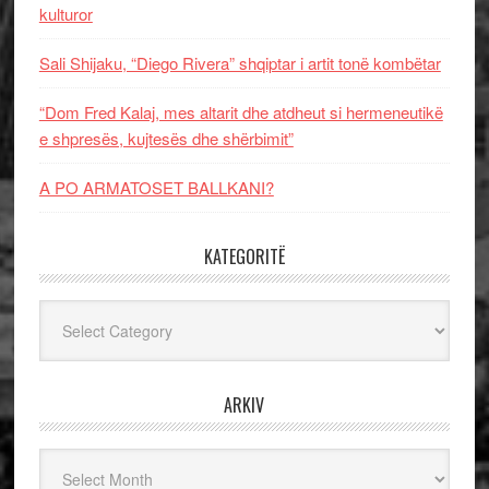
kulturor
Sali Shijaku, “Diego Rivera” shqiptar i artit tonë kombëtar
“Dom Fred Kalaj, mes altarit dhe atdheut si hermeneutikë
e shpresës, kujtesës dhe shërbimit”
A PO ARMATOSET BALLKANI?
KATEGORITË
Kategoritë
ARKIV
Arkiv