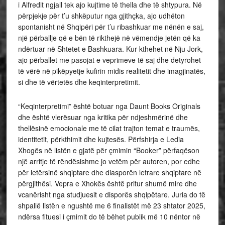
i Alfredit ngjall tek ajo kujtime të thella dhe të shtypura. Në
përpjekje për t’u shkëputur nga gjithçka, ajo udhëton
spontanisht në Shqipëri për t’u ribashkuar me nënën e saj,
një përballje që e bën të rikthejë në vëmendje jetën që ka
ndërtuar në Shtetet e Bashkuara. Kur kthehet në Nju Jork,
ajo përballet me pasojat e veprimeve të saj dhe detyrohet
të vërë në pikëpyetje kufirin midis realitetit dhe imagjinatës,
si dhe të vërtetës dhe keqinterpretimit.
“Keqinterpretimi” është botuar nga Daunt Books Originals
dhe është vlerësuar nga kritika për ndjeshmërinë dhe
thellësinë emocionale me të cilat trajton temat e traumës,
identitetit, përkthimit dhe kujtesës. Përfshirja e Ledia
Xhogës në listën e gjatë për çmimin “Booker” përfaqëson
një arritje të rëndësishme jo vetëm për autoren, por edhe
për letërsinë shqiptare dhe diasporën letrare shqiptare në
përgjithësi. Vepra e Xhokës është pritur shumë mire dhe
vcanërisht nga studjuesit e disporës shqipëtare. Juria do të
shpallë listën e ngushtë me 6 finalistët më 23 shtator 2025,
ndërsa fituesi i çmimit do të bëhet publik më 10 nëntor në