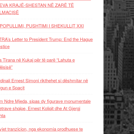
EVA KRAJË-SHESTAN NË ZARË TË
LMACISË
POPULLIMI, PUSHTIMI I SHEKULLIT XXI
RA’s Letter to President Trump: End the Hague
ustice
 Tirana në Kukaj për të parë “Lahuta e
ësisë”
dinali Ernest Simoni rikthehet si dëshmitar në
gun e Spaçit
 Ndre Mjeda, sipas dy figurave monumentale
letrave shqipe, Ernest Koliqit dhe At Gjergj
hta
vjet tranzicion, nga ekonomia prodhuese te