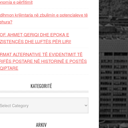
nomia e përfitimit
dihmon krijimtaria në zbulimin e potencialeve të
ehura?
OF. AHMET QERIQI DHE EPOKA E
ZISTENCЁS DHE LUFTЁS PЁR LIRI!
RMAT ALTERNATIVE TË EVIDENTIMIT TË
RIFËS POSTARE NË HISTORINË E POSTËS
QIPTARE
KATEGORITË
egoritë
ARKIV