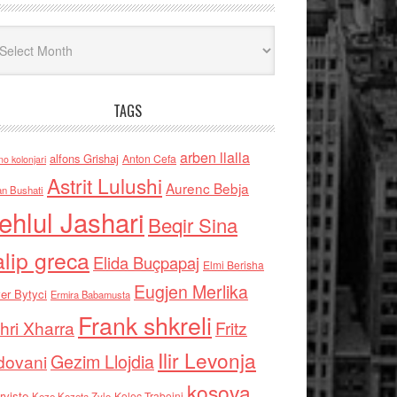
iv
TAGS
arben llalla
alfons Grishaj
Anton Cefa
no kolonjari
Astrit Lulushi
Aurenc Bebja
an Bushati
ehlul Jashari
Beqir Sina
alip greca
Elida Buçpapaj
Elmi Berisha
Eugjen Merlika
er Bytyci
Ermira Babamusta
Frank shkreli
hri Xharra
Fritz
Ilir Levonja
Gezim Llojdia
dovani
kosova
rviste
Kolec Traboini
Keze Kozeta Zylo