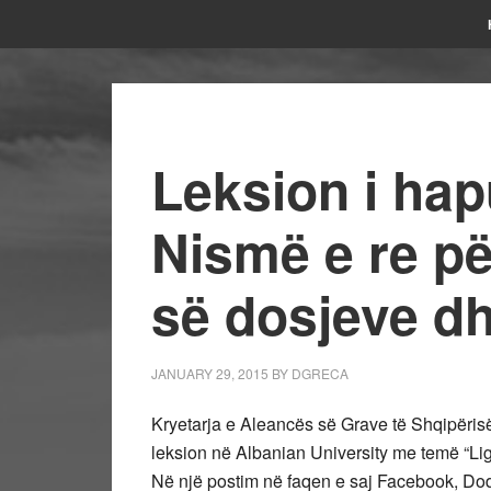
Leksion i hap
Nismë e re për
së dosjeve dh
JANUARY 29, 2015
BY
DGRECA
Kryetarja e Aleancës së Grave të Shqipëris
leksion në Albanian University me temë “Ligj
Në një postim në faqen e saj Facebook, Doda