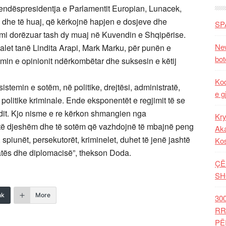
vendëspresidentja e Parlamentit Europian, Lunacek,
 dhe të huaj, që kërkojnë hapjen e dosjeve dhe
SP
 kemi dorëzuar tash dy muaj në Kuvendin e Shqipërise.
New
ualet tanë Lindita Arapi, Mark Marku, për punën e
bot
min e opinionit ndërkombëtar dhe suksesin e këtij
Kod
istemin e sotëm, në politike, drejtësi, administratë,
e g
politike kriminale. Ende eksponentët e regjimit të se
it. Kjo nisme e re kërkon shmangien nga
Kry
t të djeshëm dhe të sotëm që vazhdojnë të mbajnë peng
Aka
spiunët, persekutorët, kriminelet, duhet të jenë jashtë
Ko
tratës dhe diplomacisë”, thekson Doda.
ÇË
SH
nk
More
30
RR
PË