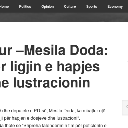
Home
Politics
Opinion
Culture
Sports
Economy
ur –Mesila Doda:
 ligjin e hapjes
e lustracionin
ë dhe deputete e PD-së, Mesila Doda, ka mbajtur një
i për hapjen e dosjeve dhe lustracioni”.
 thote se “Shpreha falenderimin tim për peticionin e