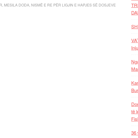
TR
UR
,
MESILA DODA
,
NISMË E RE PËR LIGJIN E HAPJES SË DOSJEVE
DA
SH
VAT
Inj
Nga
Mal
Kar
Bur
Dom
të 
Fis
36 