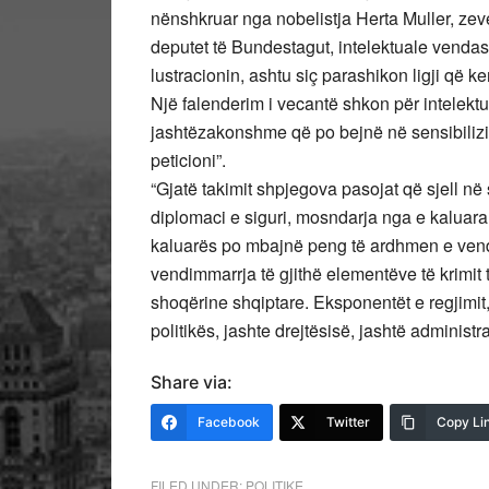
nënshkruar nga nobelistja Herta Muller, ze
deputet të Bundestagut, intelektuale vendas
lustracionin, ashtu siç parashikon ligji që
Një falenderim i vecantë shkon për intelekt
jashtëzakonshme që po bejnë në sensibilizi
peticioni”.
“Gjatë takimit shpjegova pasojat që sjell në s
diplomaci e siguri, mosndarja nga e kaluara 
kaluarës po mbajnë peng të ardhmen e vend
vendimmarrja të gjithë elementëve të krimi
shoqërine shqiptare. Eksponentët e regjimit, 
politikës, jashte drejtësisë, jashtë adminis
Share via:
Facebook
Twitter
Copy Li
FILED UNDER:
POLITIKE