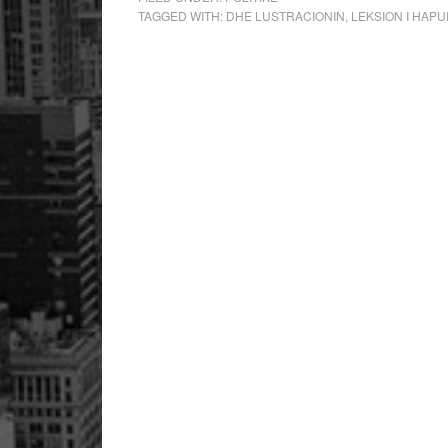
TAGGED WITH:
DHE LUSTRACIONIN
,
LEKSION I HAP