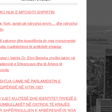
AÇI NUK E MPOSHTI SHPIRTIN
 York, qyteti që ndryshoi emrin… dhe ndryshoi
ën
i zakonor dhe isopolifonia dy nga monumentet
jalla madhështore të antikitetit shqiptar
etari i Vatrës Dr. Elmi Berisha zhvilloi takim në
deminë e Shkencave dhe të Arteve të
sovës
SHTJA ÇAME NË PARLAMENTIN E
QIPËRISË NË VITIN 1921
0 VJET KUJTESË DHE IDENTITET-TRYEZË E
UMBULLAKËT NË OSTROS TË KRAJËS
R SHPËRNGULJEN E ARBËRESHËVE NGA