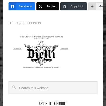
Facebook
Twitter
Copy Link
More
FILED UNDER:
OPINION
ARTIKUJT E FUNDIT