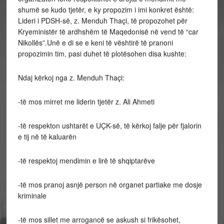
shumë se kudo tjetër, e ky propozim i imi konkret është:
Lideri i PDSH-së, z. Menduh Thaçi, të propozohet për
Kryeministër të ardhshëm të Maqedonisë në vend të “car
Nikollës”.Unë e di se e keni të vështirë të pranoni
propozimin tim, pasi duhet të plotësohen disa kushte:
Ndaj kërkoj nga z. Menduh Thaçi:
-të mos mirret me liderin tjetër z. Ali Ahmeti
-të respekton ushtarët e UÇK-së, të kërkoj falje për fjalorin
e tij në të kaluarën
-të respektoj mendimin e lirë të shqiptarëve
-të mos pranoj asnjë person në organet partiake me dosje
kriminale
-të mos sillet me arrogancë se askush si frikësohet,