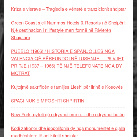
Kriza e vlerave – Tragjedia e vërtetë e tranzicionit shqiptar
Green Coast sjell Nammos Hotels & Resorts në Shqipëri:
Një destinacion i ri lifestyle merr formë në Rivierën
Shqiptare
PUEBLO (1966) / HISTORIA E SPANJOLLES NGA
VALENCIA QË PËRFUNDOI NË LUSHNJE — 29 VJET
PRITJE (1937 – 1966) TË NJË TELEFONATE NGA DY
MOTRAT
Kujtojmë sakrificën e familjes Lleshi për lirinë e Kosovës
SPAÇI NUK E MPOSHTI SHPIRTIN
New York, qyteti që ndryshoi emrin… dhe ndryshoi botën
Kodi zakonor dhe isopolifonia dy nga monumentet e gjalla
madhështore të antikitetit shqiptar