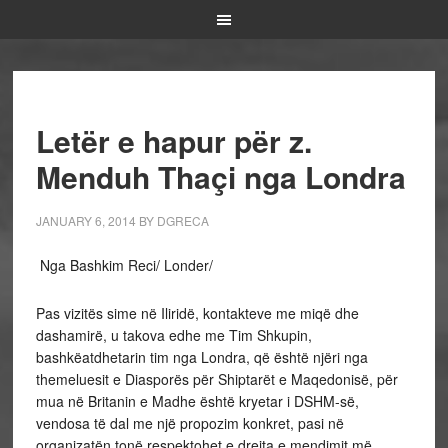
Letër e hapur për z.
Menduh Thaçi nga Londra
JANUARY 6, 2014
BY
DGRECA
Nga Bashkim Reci/ Londer/
Pas vizitës sime në Iliridë, kontakteve me miqë dhe
dashamirë, u takova edhe me Tim Shkupin,
bashkëatdhetarin tim nga Londra, që është njëri nga
themeluesit e Diasporës për Shiptarët e Maqedonisë, për
mua në Britanin e Madhe është kryetar i DSHM-së,
vendosa të dal me një propozim konkret, pasi në
organizatën tonë respektohet e drejta e mendimit më