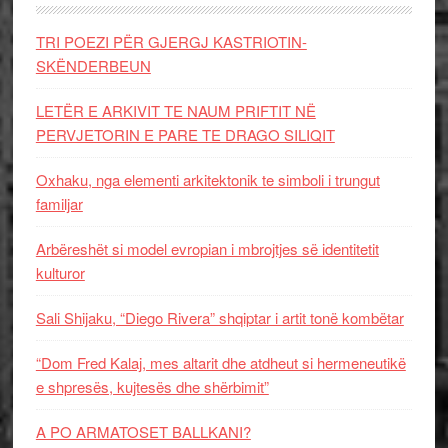
TRI POEZI PËR GJERGJ KASTRIOTIN-
SKËNDERBEUN
LETËR E ARKIVIT TE NAUM PRIFTIT NË
PERVJETORIN E PARE TE DRAGO SILIQIT
Oxhaku, nga elementi arkitektonik te simboli i trungut
familjar
Arbëreshët si model evropian i mbrojtjes së identitetit
kulturor
Sali Shijaku, “Diego Rivera” shqiptar i artit tonë kombëtar
“Dom Fred Kalaj, mes altarit dhe atdheut si hermeneutikë
e shpresës, kujtesës dhe shërbimit”
A PO ARMATOSET BALLKANI?