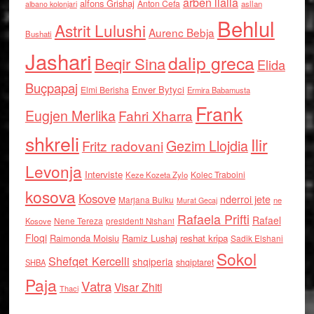
arben llalla
alfons Grishaj
Anton Cefa
asllan
albano kolonjari
Behlul
Astrit Lulushi
Aurenc Bebja
Bushati
Jashari
dalip greca
Beqir Sina
Elida
Buçpapaj
Enver Bytyci
Elmi Berisha
Ermira Babamusta
Frank
Eugjen Merlika
Fahri Xharra
shkreli
Ilir
Gezim Llojdia
Fritz radovani
Levonja
Interviste
Kolec Traboini
Keze Kozeta Zylo
kosova
Kosove
nderroi jete
Marjana Bulku
ne
Murat Gecaj
Rafaela Prifti
Rafael
Nene Tereza
Kosove
presidenti Nishani
Floqi
Raimonda Moisiu
Ramiz Lushaj
reshat kripa
Sadik Elshani
Sokol
Shefqet Kercelli
shqiperia
shqiptaret
SHBA
Paja
Vatra
Visar Zhiti
Thaci