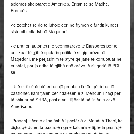
sidomos shqiptarët e Amerikës, Britanisë së Madhe,
Europës…
-të zotohet se do të luftojë deri në frymën e fundit kundër
sistemit unitarist në Maqedoni
-të pranon autoritetin e veprimtarëve të Diasporës për të
unifikuar të gjithë spektrin politik të shqiptarëve në
Maqedoni, me përjashtim të atyre që janë të korruptuar në
pushtet, por jo edhe të gjithë anëtarëve të sinqertë të BDI-
së.
-Unë e di së është edhe një problem tjetër, që duhet të
pastrohet, kam fjalën për ndalesën e z. Menduh Thaçi për
të shkuar në SHBA, pasi emri i tij është në listën e zezë
Amerikane.
-Prandaj, nëse e di se është i pastërtë z. Menduh Thaçi, ka
diçka që duhet ta pastrojë nga e kaluara e tij, le ta pastrojë
sa më parë, kurse nga ana tjetër shqiptarët duhet të