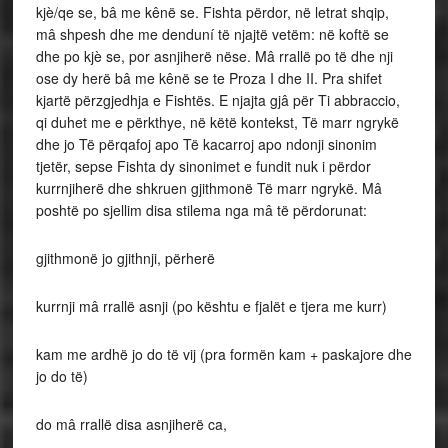
kjè/qe se, bâ me kênë se. Fishta përdor, në letrat shqip,
mâ shpesh dhe me denduní të njajtë vetëm: në koftë se
dhe po kjè se, por asnjiherë nëse. Mâ rrallë po të dhe nji
ose dy herë bâ me kênë se te Proza I dhe II. Pra shifet
kjartë përzgjedhja e Fishtës. E njajta gjâ për Ti abbraccio,
qi duhet me e përkthye, në këtë kontekst, Të marr ngrykë
dhe jo Të përqafoj apo Të kacarroj apo ndonji sinonim
tjetër, sepse Fishta dy sinonimet e fundit nuk i përdor
kurrnjiherë dhe shkruen gjithmonë Të marr ngrykë. Mâ
poshtë po sjellim disa stilema nga mâ të përdorunat:
gjithmonë jo gjithnji, përherë
kurrnji mâ rrallë asnji (po kështu e fjalët e tjera me kurr)
kam me ardhë jo do të vij (pra formën kam + paskajore dhe
jo do të)
do mâ rrallë disa asnjiherë ca,