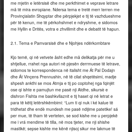
me mjetin e letërsisë dhe me perkthimet e veprave letrare
mâ të mira evropiane. Ndersa tema e tretë merr terren me
Provinçialatin Shqyptar dhe përpjekjet e tij të vazhdueshme
për të kenun, me të përkohshmet e ndryshme, e sidomos
me Hyllin e Dritës, votra e zhvillimit dhe e debatit të hapun.
2.1. Tema e Pamvarsisë dhe e Njohjes ndërkombtare
Kjo temë, qi në vetvete âsht edhe mâ delikatja për me u
shtjellue, rrahet nga autori në pjesën derrmuese të letrave,
sidomos te korrespondenca në italisht me Át Pal Dodajn
dhe Át Vinçens Prennushin, në të cilat shqetësimi, madje
shpesh ankthi se mos Atmja e tij po coptohej nga fqinjët
ose qi ishte e pamujtun me pasë nji Atdhe, sikursè e
dishron Fishta me bashkvllaznit e tij haset qi në letrat e
para të këtij letërshkëmbimi: “Lum ti qi nuk i ké kalue të
tridhetat dhe endè mundesh me pasë ndijime patetike! sá
per mue, të tham të verteten, se sod kishe me u perpjekë
me i vrá mendime të tilla, në mos tjeter, me nji shishe
mastikë; sepse kishte me kênë njisoj sikur me lakmue të