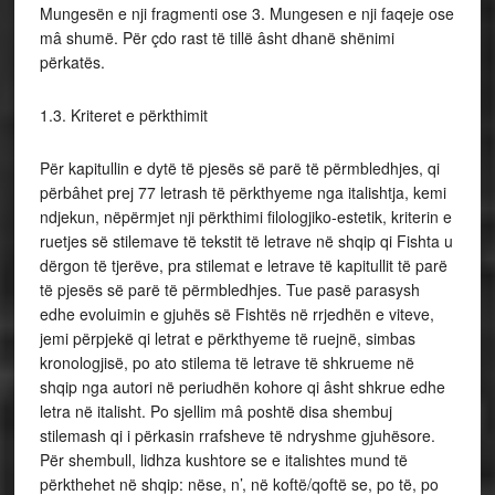
Mungesën e nji fragmenti ose 3. Mungesen e nji faqeje ose
mâ shumë. Për çdo rast të tillë âsht dhanë shënimi
përkatës.
1.3. Kriteret e përkthimit
Për kapitullin e dytë të pjesës së parë të përmbledhjes, qi
përbâhet prej 77 letrash të përkthyeme nga italishtja, kemi
ndjekun, nëpërmjet nji përkthimi filologjiko-estetik, kriterin e
ruetjes së stilemave të tekstit të letrave në shqip qi Fishta u
dërgon të tjerëve, pra stilemat e letrave të kapitullit të parë
të pjesës së parë të përmbledhjes. Tue pasë parasysh
edhe evoluimin e gjuhës së Fishtës në rrjedhën e viteve,
jemi përpjekë qi letrat e përkthyeme të ruejnë, simbas
kronologjisë, po ato stilema të letrave të shkrueme në
shqip nga autori në periudhën kohore qi âsht shkrue edhe
letra në italisht. Po sjellim mâ poshtë disa shembuj
stilemash qi i përkasin rrafsheve të ndryshme gjuhësore.
Për shembull, lidhza kushtore se e italishtes mund të
përkthehet në shqip: nëse, n’, në koftë/qoftë se, po të, po