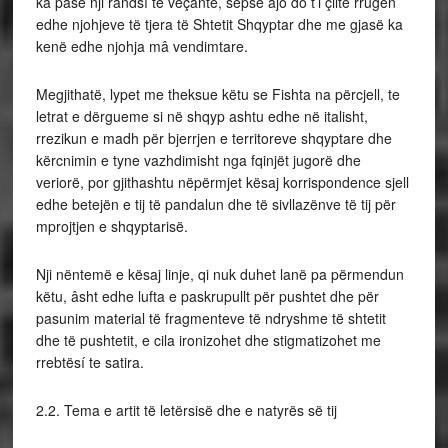
ka pasë nji rândsí të veçantë, sepse ajo do t’i çilte rrugën
edhe njohjeve të tjera të Shtetit Shqyptar dhe me gjasë ka
kenë edhe njohja mâ vendimtare.
Megjithatë, lypet me theksue këtu se Fishta na përcjell, te
letrat e dërgueme si në shqyp ashtu edhe në italisht,
rrezikun e madh për bjerrjen e territoreve shqyptare dhe
kërcnimin e tyne vazhdimisht nga fqinjët jugorë dhe
veriorë, por gjithashtu nëpërmjet kësaj korrispondence sjell
edhe betejën e tij të pandalun dhe të sivllazënve të tij për
mprojtjen e shqyptarisë.
Nji nëntemë e kësaj linje, qi nuk duhet lanë pa përmendun
këtu, âsht edhe lufta e paskrupullt për pushtet dhe për
pasunim material të fragmenteve të ndryshme të shtetit
dhe të pushtetit, e cila ironizohet dhe stigmatizohet me
rrebtësí te satira.
2.2. Tema e artit të letërsisë dhe e natyrës së tij