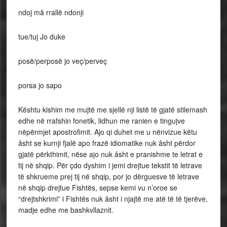
ndoj mâ rrallë ndonji
tue/tuj Jo duke
posë/perposë jo veç/perveç
porsa jo sapo
Kështu kishim me mujtë me sjellë nji listë të gjatë stilemash
edhe në rrafshin fonetik, lidhun me ranien e tingujve
nëpërmjet apostrofimit. Ajo qi duhet me u nënvizue këtu
âsht se kurnji fjalë apo frazë idiomatike nuk âsht përdor
gjatë përkthimit, nëse ajo nuk âsht e pranishme te letrat e
tij në shqip. Për çdo dyshim i jemi drejtue tekstit të letrave
të shkrueme prej tij në shqip, por jo dërguesve të letrave
në shqip drejtue Fishtës, sepse kemi vu n’oroe se
“drejtshkrimi” i Fishtës nuk âsht i njajtë me atë të të tjerëve,
madje edhe me bashkvllaznit.