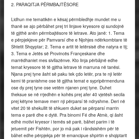
2. PARAQITJA PËRMBAJTËSORE
Lidhun me tematikën e kësaj përmbledhje mundet me u
thanë se ajo përbâhet prej tri linjave kryesore qi sundojnë
të gjithë anën përmbajtësore të letrave. Ato janë: 1. Tema
e përpjekjeve për Pamvarsí dhe e Njohjes ndërkombtare të
Shtetit Shqyptar; 2. Tema e artit të letërsisë dhe natyra e tij;
3. Tema e Jetës së Provincës Françeskane dhe
marrëdhaniet mes sivllazënve. Kto linja përbâjnë edhe
temat kryesore të të gjitha letrave të marruna në tanësi.
Njana prej tyne âsht së paku tek çdo letër, pra te nji letër
kemi të pranishme ose të gjitha temat e sypripërmenduna
ose dy prej tyne ose vetëm njanen prej tyne. Duhet
theksue se në rrjedhën e kohës prej afer 40 vjetësh secila
prej këtyne temave merr nji përparsí të ndryshme. Deri në
vitet 20 të shekullit të shkuem duket se përparsí marrin
tema e parë dhe e dytë. Pra binomi Fé dhe Atmè, qi âsht
edhè motivi kryesor i temës së parë, bâhet parim i të
jetuemit për Fishtën, por jo mâ pak i rândsishëm për të
bâhet edhe përpjekja për të emancipue shpirtin e shqiptarit