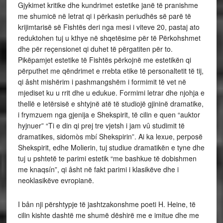
Gjykimet kritike dhe kundrimet estetike janë të pranishme
me shumicë në letrat qi i përkasin periudhës së parë të
krijimtarisë së Fishtës deri nga mesi i viteve 20, pastaj ato
reduktohen tuj u kthye në shqetësime për të Përkohshmet
dhe për reçensionet qi duhet të përgatiten për to.
Pikëpamjet estetike të Fishtës përkojnë me estetikën qi
përputhet me qëndrimet e rrebta etike të personaltetit të tij,
qi âsht mishërim i pashmangshëm i formimit të vet në
mjediset ku u rrit dhe u edukue. Formimi letrar dhe njohja e
thellë e letërsisë e shtyjnë atë të studiojë gjininë dramatike,
i frymzuem nga gjenija e Shekspirit, të cilin e quen “auktor
hyjnuer” “Ti e din qi prej tre vjetsh i jam vû studimit të
dramatikes, sidomòs mbí Shekspirin”. Ai ka lexue, perposë
Shekspirit, edhe Molierin, tuj studiue dramatikën e tyne dhe
tuj u pshtetë te parimi estetik “me bashkue të dobishmen
me knaqsín”, qi âsht në fakt parimi i klasikëve dhe i
neoklasikëve evropianë.
I bân nji përshtypje të jashtzakonshme poeti H. Heine, të
cilin kishte dashtë me shumë dëshirë me e imitue dhe me