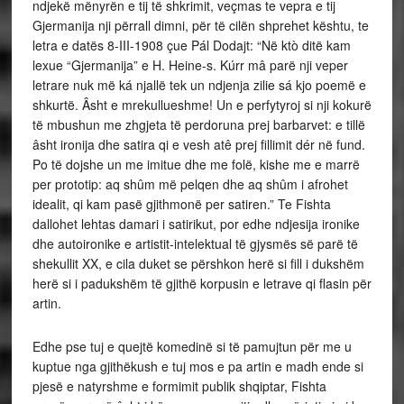
ndjekë mënyrën e tij të shkrimit, veçmas te vepra e tij
Gjermanija nji përrall dimni, për të cilën shprehet kështu, te
letra e datës 8-III-1908 çue Pál Dodajt: “Në ktò ditë kam
lexue “Gjermanija” e H. Heine-s. Kúrr mâ parë nji veper
letrare nuk më ká njallë tek un ndjenja zilie sá kjo poemë e
shkurtë. Âsht e mrekullueshme! Un e perfytyroj si nji kokurë
të mbushun me zhgjeta të perdoruna prej barbarvet: e tillë
âsht ironija dhe satira qi e vesh atê prej fillimit dér në fund.
Po të dojshe un me imitue dhe me folë, kishe me e marrë
per prototip: aq shûm më pelqen dhe aq shûm i afrohet
idealit, qi kam pasë gjithmonë per satiren.” Te Fishta
dallohet lehtas damari i satirikut, por edhe ndjesija ironike
dhe autoironike e artistit-intelektual të gjysmës së parë të
shekullit XX, e cila duket se përshkon herë si fill i dukshëm
herë si i padukshëm të gjithë korpusin e letrave qi flasin për
artin.
Edhe pse tuj e quejtë komedinë si të pamujtun për me u
kuptue nga gjithëkush e tuj mos e pa artin e madh ende si
pjesë e natyrshme e formimit publik shqiptar, Fishta