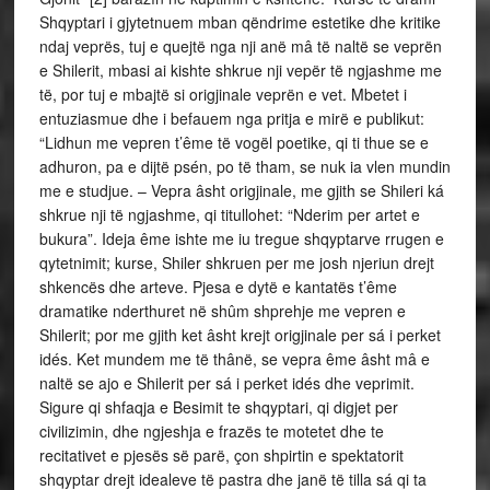
Shqyptari i gjytetnuem mban qëndrime estetike dhe kritike
ndaj veprës, tuj e quejtë nga nji anë mâ të naltë se veprën
e Shilerit, mbasi ai kishte shkrue nji vepër të ngjashme me
të, por tuj e mbajtë si origjinale veprën e vet. Mbetet i
entuziasmue dhe i befauem nga pritja e mirë e publikut:
“Lidhun me vepren t’ême të vogël poetike, qi ti thue se e
adhuron, pa e dijtë psén, po të tham, se nuk ia vlen mundin
me e studjue. – Vepra âsht origjinale, me gjith se Shileri ká
shkrue nji të ngjashme, qi titullohet: “Nderim per artet e
bukura”. Ideja ême ishte me iu tregue shqyptarve rrugen e
qytetnimit; kurse, Shiler shkruen per me josh njeriun drejt
shkencës dhe arteve. Pjesa e dytë e kantatës t’ême
dramatike nderthuret në shûm shprehje me vepren e
Shilerit; por me gjith ket âsht krejt origjinale per sá i perket
idés. Ket mundem me të thânë, se vepra ême âsht mâ e
naltë se ajo e Shilerit per sá i perket idés dhe veprimit.
Sigure qi shfaqja e Besimit te shqyptari, qi digjet per
civilizimin, dhe ngjeshja e frazës te motetet dhe te
recitativet e pjesës së parë, çon shpirtin e spektatorit
shqyptar drejt idealeve të pastra dhe janë të tilla sá qi ta