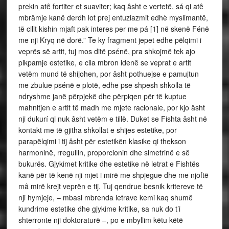
prekin atê fortiter et suaviter; kaq âsht e vertetë, sá qi atê
mbrâmje kanë derdh lot prej entuziazmit edhè myslimantë,
të cillt kishin mjaft pak interes per me pá [1] në skenë Fénë
me nji Kryq në dorë.” Te ky fragment jepet edhe pëlqimi i
veprës së artit, tuj mos ditë psénë, pra shkojmë tek ajo
pikpamje estetike, e cila mbron idenë se veprat e artit
vetëm mund të shijohen, por âsht pothuejse e pamujtun
me zbulue psénë e plotë, edhe pse shpesh shkolla të
ndryshme janë përpjekë dhe përpiqen për të kuptue
mahnitjen e artit të madh me mjete racionale, por kjo âsht
nji dukurí qi nuk âsht vetëm e tillë. Duket se Fishta âsht në
kontakt me të gjitha shkollat e shijes estetike, por
parapëlqimi i tij âsht për estetikën klasike qi thekson
harmoninë, rregullin, proporcionin dhe simetrinë e së
bukurës. Gjykimet kritike dhe estetike në letrat e Fishtës
kanë për të kenë nji mjet i mirë me shpjegue dhe me njoftë
mâ mirë krejt veprën e tij. Tuj qendrue besnik kritereve të
nji hymjeje, – mbasi mbrenda letrave kemi kaq shumë
kundrime estetike dhe gjykime kritike, sa nuk do t’i
shterronte nji doktoraturë –, po e mbyllim këtu këtë