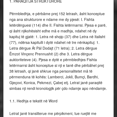
1. PARAQITJA STRUKTURORE
Përmbledhja, e përbâme prej 152 letrash, âsht konceptue
nga ana strukturore e ndame me dy pjesë: I. Fishta
letërdërguesi (114) dhe II. Fishta letërmarrsi. Pjesa e parë,
qi âsht njikohësisht edhe mâ e madhja, ndahet në dy
kapituj të gjatë: 1. Letra në shqip (37) dhe Letra në Italisht
(77), ndërsa kapitulli i dytë ndahet në tre nënkapituj: 1.
Letra dërgue Át Pál Dodajt (71 letra); 2. Letra dërgue
Êmzot Vinçenc Prennushit (2) dhe 3. Letra dërgue
auktoriteteve (4). Pjesa e dytë e përmbledhjes Fishta
letërmarrsi âsht konceptue si nji e tanë dhe përbâhet prej
38 letrash, qi janë shkrue nga personalitetet mâ të
përmenduna të kohës: Lamberci, Jokli, Bumçi, Bardhi,
Gjeçovi, Konica, Pekmezi, Çabej etj. Letrat janë paraqitë
simbas nji rendi kronologjik për çdo ndamje apo nëndamje.
1.1. Hedhja e tekstit në Word
Letrat janë transliterue me përpikmeni, tue ruejtë me