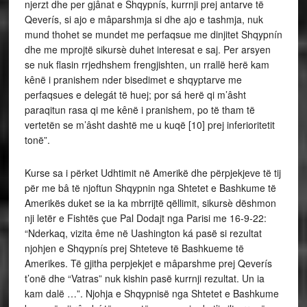
njerzt dhe per gjânat e Shqypnís, kurrnji prej antarve të
Qeverís, si ajo e mâparshmja si dhe ajo e tashmja, nuk
mund thohet se mundet me perfaqsue me dinjitet Shqypnín
dhe me mprojtë sikursè duhet interesat e saj. Per arsyen
se nuk flasin rrjedhshem frengjishten, un rrallë herë kam
kênë i pranishem nder bisedimet e shqyptarve me
perfaqsues e delegát të huej; por sá herë qi m’âsht
paraqitun rasa qi me kênë i pranishem, po të tham të
vertetën se m’âsht dashtë me u kuqë [10] prej inferioritetit
tonë”.
Kurse sa i përket Udhtimit në Amerikë dhe përpjekjeve të tij
për me bâ të njoftun Shqypnin nga Shtetet e Bashkume të
Amerikës duket se ia ka mbrrijtë qëllimit, sikursè dëshmon
nji letër e Fishtës çue Pal Dodajt nga Parisi me 16-9-22:
“Nderkaq, vizita ême në Uashington ká pasë si rezultat
njohjen e Shqypnís prej Shteteve të Bashkueme të
Amerikes. Të gjitha perpjekjet e mâparshme prej Qeverís
t’onë dhe “Vatras” nuk kishin pasë kurrnji rezultat. Un ia
kam dalë …”. Njohja e Shqypnisë nga Shtetet e Bashkume