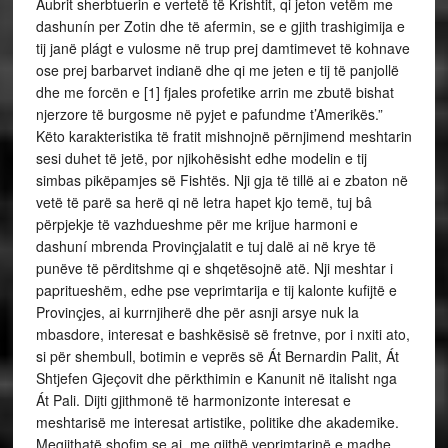
Aubrit sherbtuerin e vertetë të Krishtit, qi jeton vetëm me
dashunín per Zotin dhe të afermin, se e gjith trashigimija e
tij janë plágt e vulosme në trup prej damtimevet të kohnave
ose prej barbarvet indianë dhe qi me jeten e tij të panjollë
dhe me forcën e [1] fjales profetike arrin me zbutë bishat
njerzore të burgosme në pyjet e pafundme t’Amerikës.”
Këto karakteristika të fratit mishnojnë përnjimend meshtarin
sesi duhet të jetë, por njikohësisht edhe modelin e tij
simbas pikëpamjes së Fishtës. Nji gja të tillë ai e zbaton në
vetë të parë sa herë qi në letra hapet kjo temë, tuj bâ
përpjekje të vazhdueshme për me krijue harmoni e
dashuní mbrenda Provinçjalatit e tuj dalë ai në krye të
punëve të përditshme qi e shqetësojnë atë. Nji meshtar i
papritueshëm, edhe pse veprimtarija e tij kalonte kufijtë e
Provinçjes, ai kurrnjiherë dhe për asnji arsye nuk la
mbasdore, interesat e bashkësisë së fretnve, por i nxiti ato,
si për shembull, botimin e veprës së Át Bernardin Palit, Át
Shtjefen Gjeçovit dhe përkthimin e Kanunit në italisht nga
Át Pali. Dijti gjithmonë të harmonizonte interesat e
meshtarisë me interesat artistike, politike dhe akademike.
Megjithatë shofim se ai, me gjithë veprimtarinë e madhe