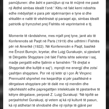
pamûjtunen: dhe âsht e pamûjtun qi na të mûjmë me pasë
nji Atdhé simbas idealit t’onë.” Këtu në fakt kemi ndoshta
edhe mëdyshjet e para për sipërmarrjen e tyne si dhe
shkallën e naltë të vështirsisë qi paraqet ajo, simbas idealit
patriotik qi frymzohet prej Fishtës në veprimtarinë e tij.
Momente të rândsishme, mes mjaft prej tyne, janë ato të
Konferencës së Paqit në Paris (1919) dhe udhtimi i Fishtës
për në Amerikë (1922). Në Konferencën e Paqit, bashkë
me Êmzot Bumçin, kryetar, dhe Luigj Gurakuqin, si pjestarë
të Dërgatës Shqyptare (në fakt Fishta ishte sekretar i saj,
madje pergatiti edhe fjalimin e famshëm “Të drejtat e
Shqypnisë dhe kufijtë e saj”), mprojti me energjí dhe zotsí
çashtjen shqyptare. Por në nji letër qi i çon Át Vinçenc
Prennushit shprehet me keqardhje si për paaftësinë e
dërgatave shqyptare për të dalë me nji mendim dhe
njikohësisht edhe papregatitjen intelektuale të pjestarëve të
këtyre dërgatave, perposë Z. Luigj Gurakuqi: “Në kjoftë se
perjashtohet Gurakuqi, qi vetem aj ká nji kulturë të pasun,
ká nji atdhetari të shndoshë dhe nji njohje të gjânë per