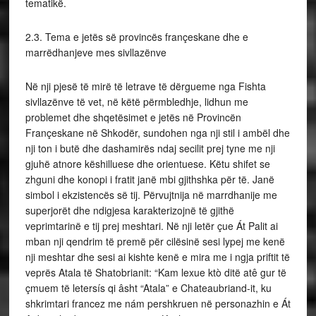
tematikë.
2.3. Tema e jetës së provincës françeskane dhe e
marrëdhanjeve mes sivllazënve
Në nji pjesë të mirë të letrave të dërgueme nga Fishta
sivllazënve të vet, në këtë përmbledhje, lidhun me
problemet dhe shqetësimet e jetës në Provincën
Françeskane në Shkodër, sundohen nga nji stil i ambël dhe
nji ton i butë dhe dashamirës ndaj secilit prej tyne me nji
gjuhë atnore këshilluese dhe orientuese. Këtu shifet se
zhguni dhe konopi i fratit janë mbi gjithshka për të. Janë
simbol i ekzistencës së tij. Përvujtnija në marrdhanije me
superjorët dhe ndigjesa karakterizojnë të gjithë
veprimtarinë e tij prej meshtari. Në nji letër çue Át Palit ai
mban nji qendrim të premë për cilësinë sesi lypej me kenë
nji meshtar dhe sesi ai kishte kenë e mira me i ngja priftit të
veprës Atala të Shatobrianit: “Kam lexue ktò ditë atê gur të
çmuem të letersís qi âsht “Atala” e Chateaubriand-it, ku
shkrimtari francez me nám pershkruen në personazhin e Át