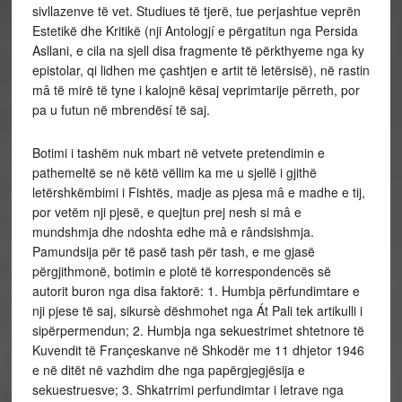
sivllazenve të vet. Studiues të tjerë, tue perjashtue veprën
Estetikë dhe Kritikë (nji Antologjí e përgatitun nga Persida
Asllani, e cila na sjell disa fragmente të përkthyeme nga ky
epistolar, qi lidhen me çashtjen e artit të letërsisë), në rastin
mâ të mirë të tyne i kalojnë kësaj veprimtarije përreth, por
pa u futun në mbrendësí të saj.
Botimi i tashëm nuk mbart në vetvete pretendimin e
pathemeltë se në këtë vëllim ka me u sjellë i gjithë
letërshkëmbimi i Fishtës, madje as pjesa mâ e madhe e tij,
por vetëm nji pjesë, e quejtun prej nesh si mâ e
mundshmja dhe ndoshta edhe mâ e rândsishmja.
Pamundsija për të pasë tash për tash, e me gjasë
përgjithmonë, botimin e plotë të korrespondencës së
autorit buron nga disa faktorë: 1. Humbja përfundimtare e
nji pjese të saj, sikursè dëshmohet nga Át Pali tek artikulli i
sipërpermendun; 2. Humbja nga sekuestrimet shtetnore të
Kuvendit të Françeskanve në Shkodër me 11 dhjetor 1946
e në ditët në vazhdim dhe nga papërgjegjësija e
sekuestruesve; 3. Shkatrrimi perfundimtar i letrave nga