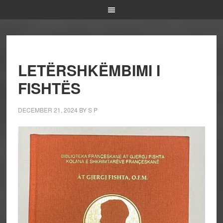
LETËRSHKËMBIMI I
FISHTËS
DECEMBER 21, 2024
BY
S P