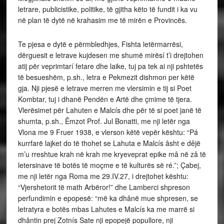
letrare, publicistike, politike, të gjitha këto të fundit i ka vu
në plan të dytë në krahasim me të mirën e Provincës.
Te pjesa e dytë e përmbledhjes, Fishta letërmarrësi,
dërguesit e letrave kujdesen me shumë mirësí t’i drejtohen
atij për veprimtarí fetare dhe laike, tuj pa tek ai nji pshtetës
të besueshëm, p.sh., letra e Pekmezit dishmon per këtë
gja. Nji pjesë e letrave merren me vlersimin e tij si Poet
Kombtar, tuj i dhanë Pendën e Artë dhe çmime të tjera.
Vlerësimet për Lahuten e Malcís dhe për të si poet janë të
shumta, p.sh., Êmzot Prof. Jul Bonatti, me nji letër nga
Vlona me 9 Fruer 1938, e vlerson këtë vepër kështu: “Pá
kurrfarë lajket do të thohet se Lahuta e Malcís âsht e dêjë
m’u rreshtue krah në krah me kryeveprat epike mâ në zâ të
letersinave të botës të moçme e të kulturës së ré.”; Çabej,
me nji letër nga Roma me 29.IV.27, i drejtohet kështu:
“Vjershetorit të math Arbëror!” dhe Lamberci shpreson
perfundimin e epopesë: “më ka dhânë mue shpresen, se
letratyra e botës mbas Lahutes e Malcís ka me marrë si
dhântin prej Zotnís Sate nji epopejë popullore, nji