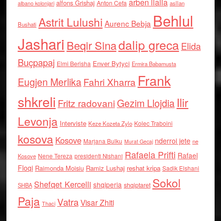
arben llalla
alfons Grishaj
Anton Cefa
asllan
albano kolonjari
Behlul
Astrit Lulushi
Aurenc Bebja
Bushati
Jashari
dalip greca
Beqir Sina
Elida
Buçpapaj
Enver Bytyci
Elmi Berisha
Ermira Babamusta
Frank
Eugjen Merlika
Fahri Xharra
shkreli
Ilir
Gezim Llojdia
Fritz radovani
Levonja
Interviste
Kolec Traboini
Keze Kozeta Zylo
kosova
Kosove
nderroi jete
Marjana Bulku
ne
Murat Gecaj
Rafaela Prifti
Rafael
Nene Tereza
Kosove
presidenti Nishani
Floqi
Raimonda Moisiu
Ramiz Lushaj
reshat kripa
Sadik Elshani
Sokol
Shefqet Kercelli
shqiperia
shqiptaret
SHBA
Paja
Vatra
Visar Zhiti
Thaci