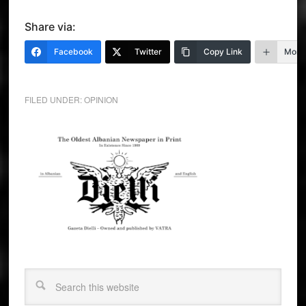
Share via:
Facebook
Twitter
Copy Link
More
FILED UNDER:
OPINION