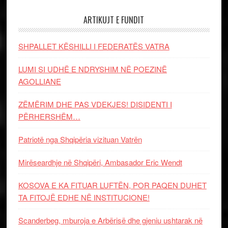
ARTIKUJT E FUNDIT
SHPALLET KËSHILLI I FEDERATËS VATRA
LUMI SI UDHË E NDRYSHIM NË POEZINË
AGOLLIANE
ZËMËRIM DHE PAS VDEKJES! DISIDENTI I
PËRHERSHËM…
Patriotë nga Shqipëria vizituan Vatrën
Mirëseardhje në Shqipëri, Ambasador Eric Wendt
KOSOVA E KA FITUAR LUFTËN, POR PAQEN DUHET
TA FITOJË EDHE NË INSTITUCIONE!
Scanderbeg, mburoja e Arbërisë dhe gjeniu ushtarak në