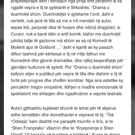
prapëseprapë âsht i kënaqun nga pritja dhe përjetimi qi ka
ngjallë vepra e tij te qytetarët e Shkodrës: “Drama u
duertrokit shûm. Duertrokitjet e qytetarve t’onë, âsht e
vertetë, nuk janë të tilla sá me e rrit mendsh nji autor,
sepse ktû, perposë disa të huejve dhe ndonji shqyptari, si
Curani, nuk e kanë idén e artit komik: kishin me duertrokit
çdolloj tallje të gaztorve mâ shûm se sá nji Komedi të
Molierit apo të Goldonit …” âsht e kjartë se ky pasazh
difton tashmâ për kërkesat e tij në rritje lidhun me
Komedinë dhe gjininë dramatike, dhe njilloj keqardhjeje për
gjendjen kulturore të qytetit. Por “Drama u duertrokit shûm”
kallzon etjen e publikut për vepra të tilla dhe dishirin e tij të
fortë për progres dhe zhvillim kombtar. Nga ana estetike ky
percaktim tregon empatinë, lidhjen e madhe emocionale të
spektatorit me shfaqjen dhe ngadhnjimin e veprës teatrale.
Autori gjithashtu kujdeset shumë te letrat për të skjarue
edhe tematikën dhe domethaniet e veprave të tij: “Tek
“Odiseja” kam dashtë me paraqitë triumfin e lirís, si te
“Shen Françesku” vllaznín dhe te “Kryepremja e Shen
Gjonit” [2] barazín në kuptimin e kshtenë.” Kurse te drami