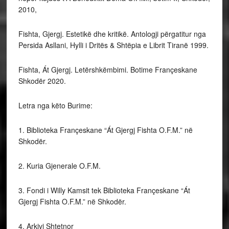
2010,
Fishta, Gjergj. Estetikë dhe kritikë. Antologji përgatitur nga
Persida Asllani, Hylli i Dritës & Shtëpia e Librit Tiranë 1999.
Fishta, Át Gjergj. Letërshkëmbimi. Botime Françeskane
Shkodër 2020.
Letra nga këto Burime:
1. Biblioteka Françeskane “Át Gjergj Fishta O.F.M.” në
Shkodër.
2. Kuria Gjenerale O.F.M.
3. Fondi i Willy Kamsit tek Biblioteka Françeskane “Át
Gjergj Fishta O.F.M.” në Shkodër.
4. Arkivi Shtetnor