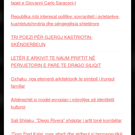
faqet e Giovanni Carlo Saraceni-t
Republika mbi interesat politike: sovraniteti i qytetarëve,
kushtetutshmëria dhe përgjegjësia shtetërore
TRI POEZI PËR GJERGJ KASTRIOTIN-
SKËNDERBEUN
LETËR E ARKIVIT TE NAUM PRIFTIT NË
PERVJETORIN E PARE TE DRAGO SILIQIT
Oxhaku, nga elementi arkitektonik te simboli i trungut
familjar
Arbëreshët si model evropian i mbrojtjes së identitetit
kulturor
Sali Shijaku, “Diego Rivera” shqiptar i artit tonë kombëtar
“Dom Fred Kalaj, mes altarit dhe atdheut si hermeneutikë