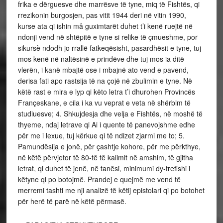
frika e dërguesve dhe marrësve të tyne, miq të Fishtës, qi
rrezikonin burgosjen, pas vitit 1944 deri në vitin 1990,
kurse ata qi ishin mâ guximtarët duhet t’i kenë ruejtë në
ndonji vend në shtëpitë e tyne si relike të çmueshme, por
sikursè ndodh jo rrallë fatkeqësisht, pasardhësit e tyne, tuj
mos kenë në naltësinë e prindëve dhe tuj mos ia ditë
vlerën, i kanë mbajtë ose i mbajnë ato vend e pavend,
derisa fati apo rastsija të na çojë në zbulimin e tyne. Në
këtë rast e mira e lyp qi këto letra t’i dhurohen Provincës
Françeskane, e cila i ka vu veprat e veta në shërbim të
studiuesve; 4. Shkujdesja dhe velja e Fishtës, në moshë të
thyeme, ndaj letrave qi Ai i quente të panevojshme edhe
për me i lexue, tuj kërkue qi të ndizet zjarmi me to; 5.
Pamundësija e jonë, për çashtje kohore, për me përkthye,
në këtë përvjetor të 80-të të kalimit në amshim, të gjitha
letrat, qi duhet të jenë, në tanësi, minimumi dy-trefishi i
këtyne qi po botojmë. Prandej e quejmë me vend të
merremi tashti me nji analizë të këtij epistolari qi po botohet
për herë të parë në këtë përmasë.