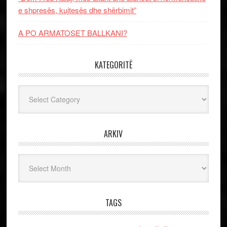
e shpresës, kujtesës dhe shërbimit”
A PO ARMATOSET BALLKANI?
KATEGORITË
Kategoritë
ARKIV
Arkiv
TAGS