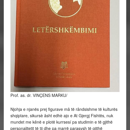
Prof. as. dr. VINÇENS MARKU/
Njohja e njanës prej figurave mâ të rândsishme të kulturës
shqiptare, sikursè âsht edhè ajo e At Gjergj Fishtës, nuk
mundet me kênë e plotë kurrsesí pa studimin e të gjithë
personalitetit të tij dhe pa marrë parasysh të gjithë