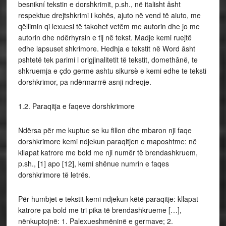
besnikní tekstin e dorshkrimit, p.sh., në italisht âsht
respektue drejtshkrimi i kohës, ajuto në vend të aiuto, me
qëllimin qi lexuesi të takohet vetëm me autorin dhe jo me
autorin dhe ndërhyrsin e tij në tekst. Madje kemi ruejtë
edhe lapsuset shkrimore. Hedhja e tekstit në Word âsht
pshtetë tek parimi i origjinalitetit të tekstit, domethânë, te
shkruemja e çdo germe ashtu sikursè e kemi edhe te teksti
dorshkrimor, pa ndërmarrrë asnji ndreqje.
1.2. Paraqitja e faqeve dorshkrimore
Ndërsa për me kuptue se ku fillon dhe mbaron nji faqe
dorshkrimore kemi ndjekun paraqitjen e maposhtme: në
kllapat katrore me bold me nji numër të brendashkruem,
p.sh., [1] apo [12], kemi shënue numrin e faqes
dorshkrimore të letrës.
Për humbjet e tekstit kemi ndjekun këtë paraqitje: kllapat
katrore pa bold me tri pika të brendashkrueme […],
nënkuptojnë: 1. Palexueshmëninë e germave; 2.