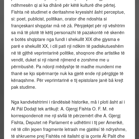
ndihmesën qi ai ka dhânë për këtë kulturë dhe përtej.
Fishta në studimet e deritashme kryesisht âsht perceptue,
si: poet, publicist, politikan, orator dhe ndoshta si
françeskani shqyptar mâ në zâ.
Përpjekjet për nji vështrim
sa mâ të plotë të këtij personazhi të pazakontë në skenën
e botës shqiptare nga fundi i shekullit XIX dhe gjysma e
parë e shekullit XX, i cili pati nji ndikim të padiskutueshëm
në të gjithë veprimtarinë politike, shoqnore dhe artistike të
vendit, duket si nji nismë njimend e zorshme me u
përmbushë. Pa ndonji mëdyshje të madhe mundemi me
thanë se kjo sipërmarrje nuk ka gjetë ende nji përgjigje të
kënaqshme. Për veprimtarinë e tij epistolare janë bâ krejt
pak studime.
Nga kandvështrimi i rândësisë historike, mâ i ploti âsht ai i
At Pál Dodajt tek artikujt: A. Gjergj Fishta O. F. M. në
korrespondencë me nji sivllá të përzemërt dhe A. Gjergj
Fishta, Deputet në Parlament e udhëtimi i tij per Amerikë,
në të cilin jepen fragmente letrash me gjatësí të ndryshme,
të shkrueme prej Fishtës në italisht qi ia çonte Át Palit dhe