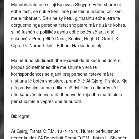
Mahabharata ose si nji Kalevala Shqype. Edhe shpresoj
edhe tash, se nuk e keni lânë poeziën e madhe, por keni
me e mbarue.”. Bien në sy këtu, gjithashtu edhe letra të
dërgueme nga personalitetet shqiptare mâ në zâ të kohës,
si në fushën e politikës ashtu edhe botës së artit e të
shkencës: Preng Bibë Doda, Konica, Hugh G. Grant, K.
Cipo, Dr. Norbert Jokli, Edhem Haxhiademi etj.
Mâ në fund studiuesit dhe lexuesit do të kenë në dorë nji
korpus domethanës dhe me shumë vlera të
korrispondencës së njanit prej personaliteteve mâ të
njoftuna të botës shqiptare, pra atë të Át Gjergj Fishtës. Kjo
gjâ pa dyshim ka me ndikue në rishikimin e figurës së tij
nën kandvështrimin e të dhanave të reja dhe mâ të plota
për studimin e veprës dhe të autorit.
Bibliografi
Át Gjergj Fishta O.F.M. 1871-1940. Numër perkujtimuer
neper kujdes t’Á Benediktit Dema O.F.M., botim II, Shkodër,