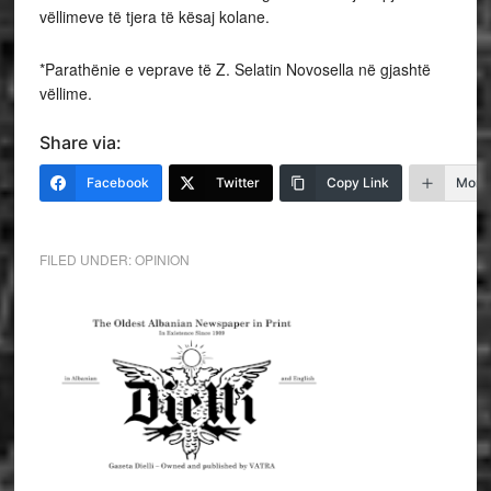
vëllimeve të tjera të kësaj kolane.
*Parathënie e veprave të Z. Selatin Novosella në gjashtë
vëllime.
Share via:
Facebook
Twitter
Copy Link
More
FILED UNDER:
OPINION