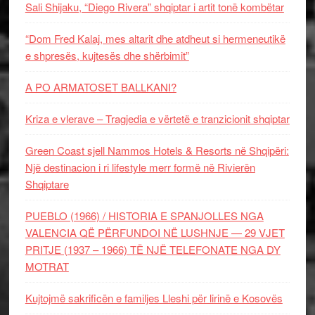
Sali Shijaku, “Diego Rivera” shqiptar i artit tonë kombëtar
“Dom Fred Kalaj, mes altarit dhe atdheut si hermeneutikë
e shpresës, kujtesës dhe shërbimit”
A PO ARMATOSET BALLKANI?
Kriza e vlerave – Tragjedia e vërtetë e tranzicionit shqiptar
Green Coast sjell Nammos Hotels & Resorts në Shqipëri:
Një destinacion i ri lifestyle merr formë në Rivierën
Shqiptare
PUEBLO (1966) / HISTORIA E SPANJOLLES NGA
VALENCIA QË PËRFUNDOI NË LUSHNJE — 29 VJET
PRITJE (1937 – 1966) TË NJË TELEFONATE NGA DY
MOTRAT
Kujtojmë sakrificën e familjes Lleshi për lirinë e Kosovës