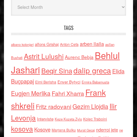
Arkiv
TAGS
arben llalla
alfons Grishaj
Anton Cefa
asllan
albano kolonjari
Behlul
Astrit Lulushi
Aurenc Bebja
Bushati
Jashari
dalip greca
Beqir Sina
Elida
Buçpapaj
Enver Bytyci
Elmi Berisha
Ermira Babamusta
Frank
Eugjen Merlika
Fahri Xharra
shkreli
Ilir
Gezim Llojdia
Fritz radovani
Levonja
Interviste
Kolec Traboini
Keze Kozeta Zylo
kosova
Kosove
nderroi jete
Marjana Bulku
ne
Murat Gecaj