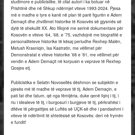
studimore e publicistike, të cilat autori i ka botuar në
Prishtinë dhe në Shkup ndërmjet viteve 1993-2024. Pjesa
më e madhe e tyre e kanë në plan të parë figurën e Adem
Demaçit dhe zhvillimet historike të Kosovës së gjysmës së
dytë të shekullit XX. Ato fillojnë me serinë dokumentare për
Kosovën e viteve ‘64, ’68, e ’75, vazhdojnë me biografitë e
personaliteteve historike të kësaj periudhe Rexhep Malën,
Metush Krasniqin, Isa Kastratin, me vëllimet për
Demonstratat e viteve historike ’68 e ’81, me vëllimet për
vendin e Adem Demaçit në korpusin e veprave të Rexhep
Qosjes etj.
Publicistika e Selatin Novosellës dëshmon se subjektin e
pjesës më të madhe të veprave të tij, Adem Demaçin, e
pati fat dhe fatum, që nga fëmijëria, duke qenë fqinj i tij, i
riu i idealeve të tij, i burgosuri i burgjeve të tij, përkrahësi i
ditëve të përgatitjes së Luftës së UÇK-së dhe i pandashmi i
viteve të ndërtimit të shtetësisë së Kosovës: deri në frymën
e fundit!