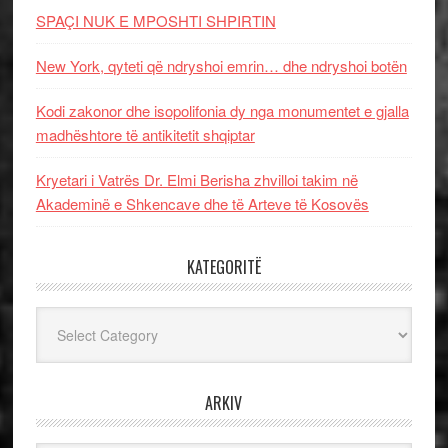
SPAÇI NUK E MPOSHTI SHPIRTIN
New York, qyteti që ndryshoi emrin… dhe ndryshoi botën
Kodi zakonor dhe isopolifonia dy nga monumentet e gjalla
madhështore të antikitetit shqiptar
Kryetari i Vatrës Dr. Elmi Berisha zhvilloi takim në
Akademinë e Shkencave dhe të Arteve të Kosovës
KATEGORITË
Kategoritë
ARKIV