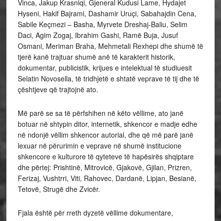
Vinca, Jakup Krasniqi, Gjeneral Kudusi Lame, Hydajet
Hyseni, Hakif Bajrami, Dashamir Uruçi, Sabahajdin Cena,
Sabile Keçmezi – Basha, Myrvete Dreshaj-Baliu, Selim
Daci, Agim Zogaj, Ibrahim Gashi, Ramë Buja, Jusuf
Osmani, Meriman Braha, Mehmetali Rexhepi dhe shumë të
tjerë kanë trajtuar shumë anë të karakterit historik,
dokumentar, publicistik, krijues e intelektual të studiuesit
Selatin Novosella, të tridhjetë e shtatë veprave të tij dhe të
çështjeve që trajtojnë ato.
Më parë se sa të përfshihen në këto vëllime, ato janë
botuar në shtypin ditor, internetik, shkencor e madje edhe
në ndonjë vëllim shkencor autorial, dhe që më parë janë
lexuar në përurimin e veprave në shumë institucione
shkencore e kulturore të qyteteve të hapësirës shqiptare
dhe përtej: Prishtinë, Mitrovicë, Gjakovë, Gjilan, Prizren,
Ferizaj, Vushtrri, Viti, Rahovec, Dardanë, Lipjan, Besianë,
Tetovë, Strugë dhe Zvicër.
Fjala është për rreth dyzetë vëllime dokumentare,