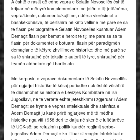
A është e rastit që edhe vepra e Selatin Novosellës është
krijuar në mënyrë komplementare me jetën e tij: jetë/bëma,
vepra/ideale, dokumente/kujtime, ndërsa vlerësimet e
bashkëkohësve, të përfshira në këto vëllime më parë se sa
të flasin për biografitë e Selatin Novosellës kushtuar Adem
Demaçit flasin për bëmat e heroit të tij; më parë se sa të
flasin për dokumentet e botuara, flasin për paradigmën
demaçiane të këtyre zhvillimeve historike; dhe më parë se
sa të shkruajnë për tekstin e autorit të tyre, shkruajnë për
frymën atdhetare që i bartin ato.
Me korpusin e veprave dokumentare të Selatin Novosellës
për ngjarjet historike të kësaj periudhe nuk është vështirë
të dëshmohet se historia e Lëvizjes Kombëtare në ish-
Jugosllavi, në të vërtetë është jetëshkrimi i zgjeruar i Adem
Demaçit; se fryma e veprës intelektuale dhe sakrifica e
Adem Demaçit ju kanë prirë ngjarjeve më të mëdha
historike nga viti 1958 deri te dalja në skenë e luftëtarëve
të UÇK-së; se refuzimin politik kundër regjimit serbo-
jugosllav Adem Demaçi e ka filluar si reagim intelektual e