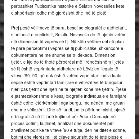
përbashkët Publicistika historike e Selatin Novosellës këtë
e shpërfaqin edhe më gjerësisht dhe më të plotë.
Prej pesë vëllimeve të para, besoj se biografët e atdhetarit,
studiuesit e publicistit, Selatin Novosella do të njohin vetëm
një dimension të veprës së tij. Në këto vëllime del në plan
të parë perceptimi i veprës së tij publicistike, shkencore e
dokumentare në më shumë se tri dekada. Dimensioni
tjetër, e kjo do të thotë përbërësi më i rëndësishëm i jetës
së tij është veprimtaria atdhetare në Lëvizjen ilegale të
viteve ’60-’90, që nuk është vetëm veprimtari individuale
sepse është veprimtari familjare e vëllezërve të burgosur
njëri pas tjetrit dhe njëri në të njëjtën kohë me tjetrin. Pjesë
e jashtëzakonshme e kësaj biografie individuale e familjare
është edhe letërkëmbimi nga burgu, me nënën, me gruan
dhe me vëllezërit. Dhe së fundi, po jo përfundimisht, pjesë
e biografisë së tij janë kujtimet për Adem Demaçin në
proces botimi, kujtimet, analizat dhe dokumentet për
zhvillimet politike të viteve ’90 e tutje, deri në ditët e sotme,
botimi dhe vlerësimi i të cilave sigurisht do të jetë pjesë e