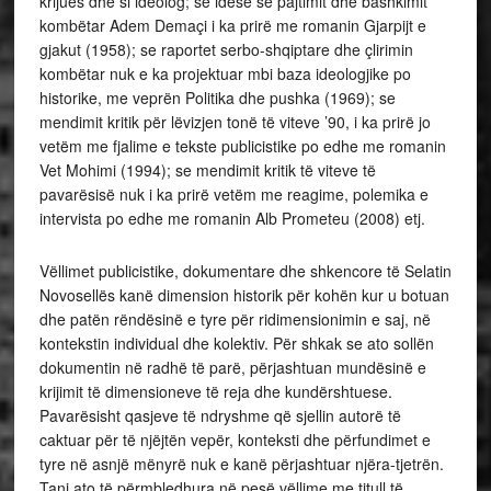
krijues dhe si ideolog; se idesë së pajtimit dhe bashkimit
kombëtar Adem Demaçi i ka prirë me romanin Gjarpijt e
gjakut (1958); se raportet serbo-shqiptare dhe çlirimin
kombëtar nuk e ka projektuar mbi baza ideologjike po
historike, me veprën Politika dhe pushka (1969); se
mendimit kritik për lëvizjen tonë të viteve ’90, i ka prirë jo
vetëm me fjalime e tekste publicistike po edhe me romanin
Vet Mohimi (1994); se mendimit kritik të viteve të
pavarësisë nuk i ka prirë vetëm me reagime, polemika e
intervista po edhe me romanin Alb Prometeu (2008) etj.
Vëllimet publicistike, dokumentare dhe shkencore të Selatin
Novosellës kanë dimension historik për kohën kur u botuan
dhe patën rëndësinë e tyre për ridimensionimin e saj, në
kontekstin individual dhe kolektiv. Për shkak se ato sollën
dokumentin në radhë të parë, përjashtuan mundësinë e
krijimit të dimensioneve të reja dhe kundërshtuese.
Pavarësisht qasjeve të ndryshme që sjellin autorë të
caktuar për të njëjtën vepër, konteksti dhe përfundimet e
tyre në asnjë mënyrë nuk e kanë përjashtuar njëra-tjetrën.
Tani ato të përmbledhura në pesë vëllime me titull të