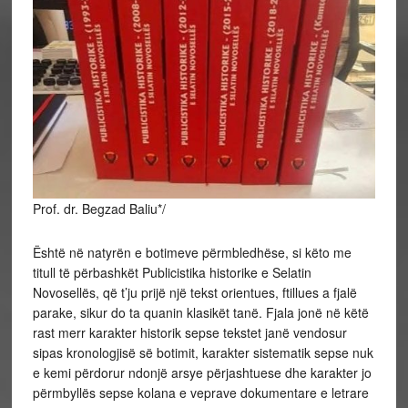
Prof. dr. Begzad Baliu*/
Është në natyrën e botimeve përmbledhëse, si këto me
titull të përbashkët Publicistika historike e Selatin
Novosellës, që t’ju prijë një tekst orientues, ftillues a fjalë
parake, sikur do ta quanin klasikët tanë. Fjala jonë në këtë
rast merr karakter historik sepse tekstet janë vendosur
sipas kronologjisë së botimit, karakter sistematik sepse nuk
e kemi përdorur ndonjë arsye përjashtuese dhe
karakter jo
përmbyllës sepse kolana e veprave dokumentare e letrare