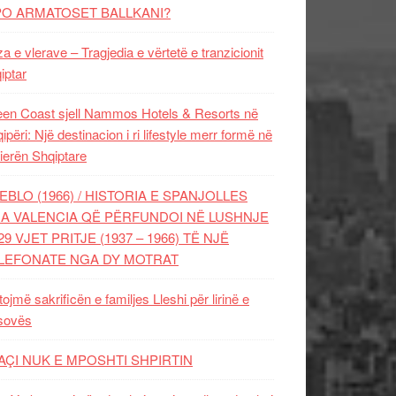
PO ARMATOSET BALLKANI?
za e vlerave – Tragjedia e vërtetë e tranzicionit
iptar
en Coast sjell Nammos Hotels & Resorts në
ipëri: Një destinacion i ri lifestyle merr formë në
ierën Shqiptare
EBLO (1966) / HISTORIA E SPANJOLLES
A VALENCIA QË PËRFUNDOI NË LUSHNJE
29 VJET PRITJE (1937 – 1966) TË NJË
LEFONATE NGA DY MOTRAT
tojmë sakrificën e familjes Lleshi për lirinë e
sovës
AÇI NUK E MPOSHTI SHPIRTIN