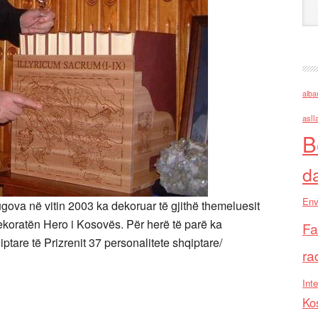
alba
asll
B
d
Env
ugova në vitin 2003 ka dekoruar të gjithë themeluesit
ekoratën Hero i Kosovës. Për herë të parë ka
Fa
tare të Prizrenit 37 personalitete shqiptare/
ra
Inte
Ko