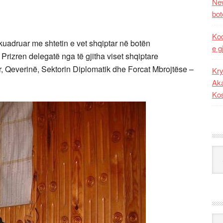
New
bot
Kod
inkuadruar me shtetin e vet shqiptar në botën
e g
Prizren delegatë nga të gjitha viset shqiptare
, Qeverinë, Sektorin Diplomatik dhe Forcat Mbrojtëse –
Kry
Aka
Ko
Kat
Ark