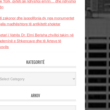
 York, qyteti që ndryshoi emrin… dhe ndryshoi
ën
i zakonor dhe isopolifonia dy nga monumentet
jalla madhështore të antikitetit shqiptar
etari i Vatrës Dr. Elmi Berisha zhvilloi takim në
deminë e Shkencave dhe të Arteve të
sovës
KATEGORITË
egoritë
ARKIV
iv