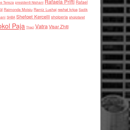
Rafaela Prifti
Rafael
e Tereza
presidenti Nishani
qi
Raimonda Moisiu
Ramiz Lushaj
reshat kripa
Sadik
Shefqet Kercelli
shqiperia
hani
shqiptaret
SHBA
kol Paja
Vatra
Visar Zhiti
Thaci