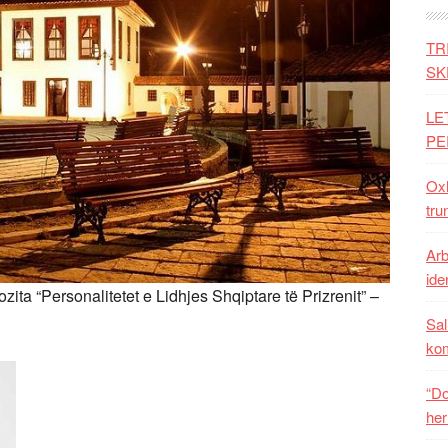
TR
SK
LE
PE
Oxh
tru
Arb
iden
ta “Personalitetet e Lidhjes Shqiptare të Prizrenit” –
Sal
ko
“Do
her