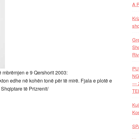
A 
Kri
shq
Gre
Shq
Riv
PU
ë mbrëmjen e 9 Qershorit 2003:
NG
kton edhe në kohën tonë për të mirë. Fjala e plotë e
— 
 Shqiptare të Prizrenit/
TE
Kuj
Ko
SP