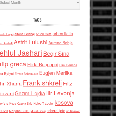
TAGS
arben llalla
alfons Grishaj
Anton Cefa
no kolonjari
Astrit Lulushi
Aurenc Bebja
an Bushati
ehlul Jashari
Beqir Sina
alip greca
Elida Buçpapaj
Elmi Berisha
Eugjen Merlika
er Bytyci
Ermira Babamusta
Frank shkreli
hri Xharra
Fritz
Ilir Levonja
Gezim Llojdia
dovani
kosova
rviste
Kolec Traboini
Keze Kozeta Zylo
sove
nderroi jete
Marjana Bulku
ne Kosove
Murat Gecaj