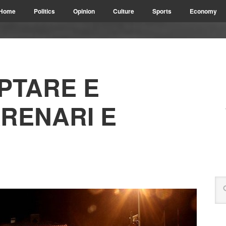
Home
Politics
Opinion
Culture
Sports
Economy
PTARE E
KRENARI E