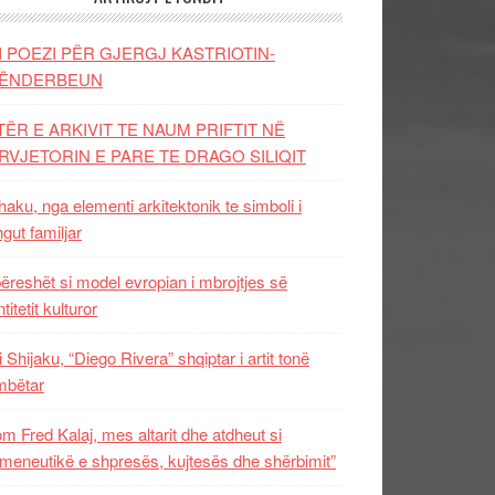
I POEZI PËR GJERGJ KASTRIOTIN-
ËNDERBEUN
TËR E ARKIVIT TE NAUM PRIFTIT NË
RVJETORIN E PARE TE DRAGO SILIQIT
aku, nga elementi arkitektonik te simboli i
ngut familjar
ëreshët si model evropian i mbrojtjes së
titetit kulturor
i Shijaku, “Diego Rivera” shqiptar i artit tonë
mbëtar
m Fred Kalaj, mes altarit dhe atdheut si
meneutikë e shpresës, kujtesës dhe shërbimit”