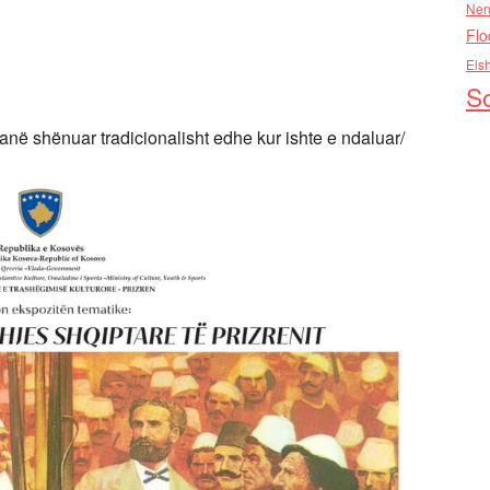
Nen
Flo
Els
So
janë shënuar tradicionalisht edhe kur ishte e ndaluar/