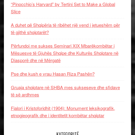
“Pinocchio’s Harvard” by Tertini Set to Make a Global
Slice
A duhet që Shqipëria të ribëhet një vend i jetueshëm për
të gjithë shqiptarët?
Përfundoi me sukses Seminari XIX Mbarëkombëtar i
Mësuesve të Gjuhës Shqipe dhe Kulturës Shqiptare në
Diasporë dhe në Mërgatë
Pse dhe kush e vrau Hasan Riza Pashën?
Gruaja shqiptare në SHBA mes sukseseve dhe sfidave
të së ardhmes
Fjalori i Kristoforidhit (1904): Monument leksikografik,
etnogjeografik dhe i identitetit kombëtar shqiptar
KATEGORITË