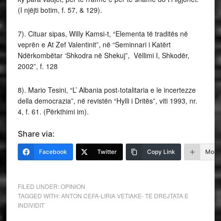
(I njëjti botim, f. 57, & 129).
7). Cituar sipas, Willy Kamsi-t, “Elementa të traditës në
veprën e At Zef Valentinit”, në “Seminnari i Katërt
Ndërkombëtar ‘Shkodra në Shekuj”, Vëllimi I, Shkodër,
2002”, f. 128
8). Mario Tesini, “L’ Albania post-totalitaria e le incertezze
della democrazia”, në revistën “Hylli i Dritës”, viti 1993, nr.
4, f. 61. (Përkthimi im).
Share via:
Facebook
Twitter
Copy Link
More
FILED UNDER:
OPINION
TAGGED WITH:
ANTON CEFA-LIRIA VETIAKE- TE DREJTATA E
INDIVIDIT