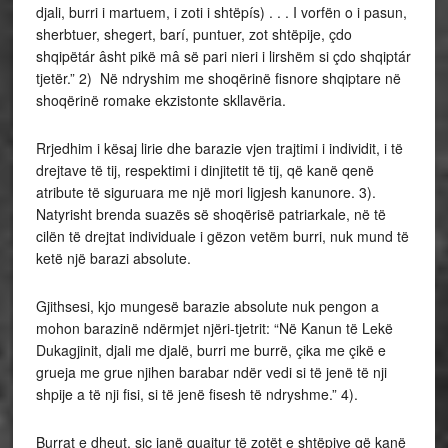
djali, burri i martuem, i zoti i shtëpís) . . . I vorfën o i pasun,
sherbtuer, shegert, barí, puntuer, zot shtëpije, çdo
shqipëtár âsht pikë mâ së pari nieri i lirshëm si çdo shqiptár
tjetër.” 2) Në ndryshim me shoqërinë fisnore shqiptare në
shoqërinë romake ekzistonte skllavëria.
Rrjedhim i kësaj lirie dhe barazie vjen trajtimi i individit, i të
drejtave të tij, respektimi i dinjitetit të tij, që kanë qenë
atribute të siguruara me një mori ligjesh kanunore. 3).
Natyrisht brenda suazës së shoqërisë patriarkale, në të
cilën të drejtat individuale i gëzon vetëm burri, nuk mund të
ketë një barazi absolute.
Gjithsesi, kjo mungesë barazie absolute nuk pengon a
mohon barazinë ndërmjet njëri-tjetrit: “Në Kanun të Lekë
Dukagjinit, djali me djalë, burri me burrë, çika me çikë e
grueja me grue njihen barabar ndër vedi si të jenë të nji
shpije a të nji fisi, si të jenë fisesh të ndryshme.” 4).
Burrat e dheut, siç janë quajtur të zotët e shtëpive që kanë