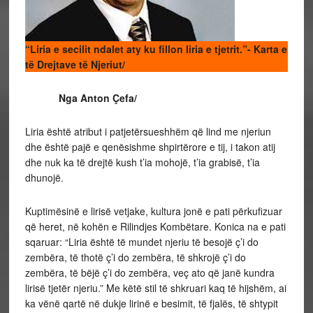
“Liria e secilit ndalet aty ku fillon liria e tjetrit.”- Karta e
të Drejtave të Njeriut/
Nga Anton Çefa/
Liria është atribut i patjetërsueshhëm që lind me njeriun
dhe është pajë e qenësishme shpirtërore e tij, i takon atij
dhe nuk ka të drejtë kush t’ia mohojë, t’ia grabisë, t’ia
dhunojë.
Kuptimësinë e lirisë vetjake, kultura jonë e pati përkufizuar
që heret, në kohën e Rilindjes Kombëtare. Konica na e pati
sqaruar: “Liria është të mundet njeriu të besojë ç’i do
zembëra, të thotë ç’i do zembëra, të shkrojë ç’i do
zembëra, të bëjë ç’i do zembëra, veç ato që janë kundra
lirisë tjetër njeriu.” Me këtë stil të shkruari kaq të hijshëm, ai
ka vënë qartë në dukje lirinë e besimit, të fjalës, të shtypit