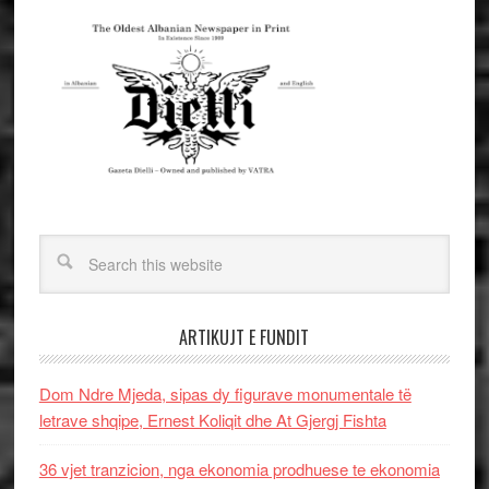
ARTIKUJT E FUNDIT
Dom Ndre Mjeda, sipas dy figurave monumentale të
letrave shqipe, Ernest Koliqit dhe At Gjergj Fishta
36 vjet tranzicion, nga ekonomia prodhuese te ekonomia