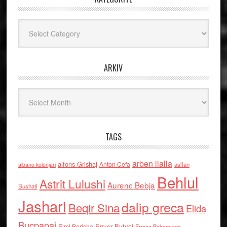
Kategoritë
ARKIV
Arkiv
TAGS
arben llalla
alfons Grishaj
Anton Cefa
asllan
albano kolonjari
Behlul
Astrit Lulushi
Aurenc Bebja
Bushati
Jashari
dalip greca
Beqir Sina
Elida
Buçpapaj
Enver Bytyci
Elmi Berisha
Ermira Babamusta