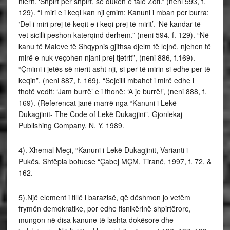
nierit. ‘Shpirt per shpirt, se duken e falë Zoti.” (neni 593, f.
129). “I miri e i keqi kan nji çmim: Kanuni i mban per burra:
‘Del i miri prej të keqit e i keqi prej të mirit’. ‘Në kandar të
vet sicilli peshon katerqind derhem.” (neni 594, f. 129). “Në
kanu të Maleve të Shqypnis gjithsa djelm të lejnë, njehen të
mirë e nuk veçohen njani prej tjetrit”, (neni 886, f.169).
“Çmimi i jetës së nierit asht nji, si per të mirin si edhe per të
keqin”, (neni 887, f. 169). “Sejcilli mbahet i mirë edhe i
thotë vedit: ‘Jam burrë’ e i thonë: ‘A je burrë!’, (neni 888, f.
169). (Referencat janë marrë nga “Kanuni i Lekë
Dukagjinit- The Code of Lekë Dukagjini”, Gjonlekaj
Publishing Company, N. Y. 1989.
4). Xhemal Meçi, “Kanuni i Lekë Dukagjinit, Varianti i
Pukës, Shtëpia botuese “Çabej MÇM, Tiranë, 1997, f. 72, &
162.
5).Një element i tillë i barazisë, që dëshmon jo vetëm
frymën demokratike, por edhe fisnikërinë shpirtërore,
mungon në disa kanune të lashta dokësore dhe