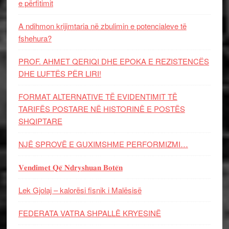
e përfitimit
A ndihmon krijimtaria në zbulimin e potencialeve të
fshehura?
PROF. AHMET QERIQI DHE EPOKA E REZISTENCЁS
DHE LUFTЁS PЁR LIRI!
FORMAT ALTERNATIVE TË EVIDENTIMIT TË
TARIFËS POSTARE NË HISTORINË E POSTËS
SHQIPTARE
NJË SPROVË E GUXIMSHME PERFORMIZMI…
𝐕𝐞𝐧𝐝𝐢𝐦𝐞𝐭 𝐐𝐞̈ 𝐍𝐝𝐫𝐲𝐬𝐡𝐮𝐚𝐧 𝐁𝐨𝐭𝐞̈𝐧
Lek Gjolaj – kalorësi fisnik i Malësisë
FEDERATA VATRA SHPALLË KRYESINË