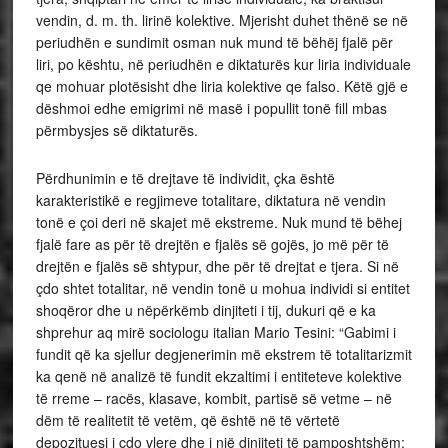
vendin, d. m. th. lirinë kolektive. Mjerisht duhet thënë se në
periudhën e sundimit osman nuk mund të bëhëj fjalë për
liri, po kështu, në periudhën e diktaturës kur liria individuale
qe mohuar plotësisht dhe liria kolektive qe falso. Këtë gjë e
dëshmoi edhe emigrimi në masë i popullit tonë fill mbas
përmbysjes së diktaturës.
Përdhunimin e të drejtave të individit, çka është
karakteristikë e regjimeve totalitare, diktatura në vendin
tonë e çoi deri në skajet më ekstreme. Nuk mund të bëhej
fjalë fare as për të drejtën e fjalës së gojës, jo më për të
drejtën e fjalës së shtypur, dhe për të drejtat e tjera. Si në
çdo shtet totalitar, në vendin tonë u mohua individi si entitet
shoqëror dhe u nëpërkëmb dinjiteti i tij, dukuri që e ka
shprehur aq mirë sociologu italian Mario Tesini: “Gabimi i
fundit që ka sjellur degjenerimin më ekstrem të totalitarizmit
ka qenë në analizë të fundit ekzaltimi i entiteteve kolektive
të rreme – racës, klasave, kombit, partisë së vetme – në
dëm të realitetit të vetëm, që është në të vërtetë
depozituesi i çdo vlere dhe i një dinjiteti të pamposhtshëm: