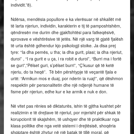
individit.”8).
Ndërsa, mendësia popullore e ka vlerësuar në shkallët më
të larta njeriun, individin, karakterin e tij të pamposhtshëm,
qëndresën me durim dhe gjakftohtësi para fatkeqësivë,
sprovave e vështirësive të jetës. Në një varg të gjatë fjalësh
të urta është gdhendur kjo psikologji stoike. Ja disa prej
tyre: “Ia dha pemës, u tha; ia dha gurit, plasi; ia dha njeriut,
duroi” , “I ra gurit e u ça, i ra robit e duroi”, “Burri ma i fortë
se guri”,”Pëlset guri, s’pëlset burri”, “Ç’kusur që të ketë
njeriu, do ta heqë”. Të bën përshtypje të veçantë fjala e
urtë: “Armikun mos e duaj, por nderin ia ruaj!”, që dëshmon
respektin për personalitetin dhe një ndjenjë humane të
fisme për njeriun, edhe kur e ke armik e nuk e don.
Në vitet pas rënies së diktaturës, ishin të gjitha kushtet për
realizimin e të drejtave të njeriut, por mjerisht për shkak të
korupcionit të skajshëm, të ushqyer dhe të praktikuar nga
klasa politike dhe nga vetë sistemi i drejtësisë, shoqëria
shqiptare është zhytur në një batak të tillë moral, që