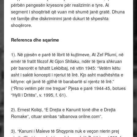
përbën pengesën kryesore për realizimin e tyre. Ai
segment i shoqërisë që vuan më shumë janë gratë. Dhuna
në familje dhe diskriminimi janë dukuri të shpeshta
shoqërore.
Referenca dhe sqarime
1). Në pjesën e parë të librit të kujtimeve, At Zef Pllumi, në
emër të fratit filozof At Gjon Shllaku, ndër të tjera shkruan
për banorët e fshatit Lekbibaj, në vitin 1945: “Vetëm këtu
asht i saktë koncepti i njeriut të lirë. Kjo asht madhështia e
këtyne: që janë të gjithë të barabartë si njerëz të lirë.”
(“Rrno vetëm për me tregue” Pjesa e parë 1944-45, botues
“Hylli i Dritës”, v. 1995, f. 61).
2). Ernest Koliqi, “E Drejta e Kanunit tonë dhe e Drejta
Romake”, cituar simbas “albanova online.com”.
3). “Kanuni i Maleve të Shqypnis nuk e veçon nierin prej