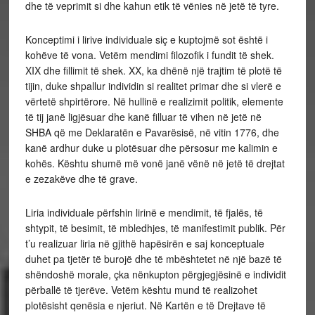
dhe të veprimit si dhe kahun etik të vënies në jetë të tyre.
Konceptimi i lirive individuale siç e kuptojmë sot është i
kohëve të vona. Vetëm mendimi filozofik i fundit të shek.
XIX dhe fillimit të shek. XX, ka dhënë një trajtim të plotë të
tijin, duke shpallur individin si realitet primar dhe si vlerë e
vërtetë shpirtërore. Në hullinë e realizimit politik, elemente
të tij janë ligjësuar dhe kanë filluar të vihen në jetë në
SHBA që me Deklaratën e Pavarësisë, në vitin 1776, dhe
kanë ardhur duke u plotësuar dhe përsosur me kalimin e
kohës. Kështu shumë më vonë janë vënë në jetë të drejtat
e zezakëve dhe të grave.
Liria individuale përfshin lirinë e mendimit, të fjalës, të
shtypit, të besimit, të mbledhjes, të manifestimit publik. Për
t’u realizuar liria në gjithë hapësirën e saj konceptuale
duhet pa tjetër të burojë dhe të mbështetet në një bazë të
shëndoshë morale, çka nënkupton përgjegjësinë e individit
përballë të tjerëve. Vetëm kështu mund të realizohet
plotësisht qenësia e njeriut. Në Kartën e të Drejtave të