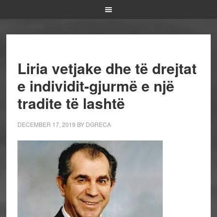
Liria vetjake dhe të drejtat
e individit-gjurmë e një
tradite të lashtë
DECEMBER 17, 2019
BY
DGRECA