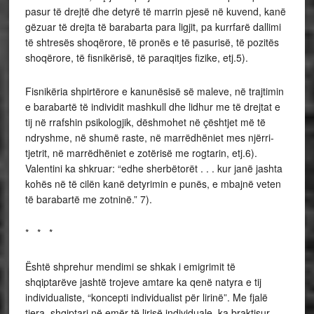
pasur të drejtë dhe detyrë të marrin pjesë në kuvend, kanë
gëzuar të drejta të barabarta para ligjit, pa kurrfarë dallimi
të shtresës shoqërore, të pronës e të pasurisë, të pozitës
shoqërore, të fisnikërisë, të paraqitjes fizike, etj.5).
Fisnikëria shpirtërore e kanunësisë së maleve, në trajtimin
e barabartë të individit mashkull dhe lidhur me të drejtat e
tij në rrafshin psikologjik, dëshmohet në çështjet më të
ndryshme, në shumë raste, në marrëdhëniet mes njërri-
tjetrit, në marrëdhëniet e zotërisë me rogtarin, etj.6).
Valentini ka shkruar: “edhe sherbëtorët . . . kur janë jashta
kohës në të cilën kanë detyrimin e punës, e mbajnë veten
të barabartë me zotninë.” 7).
* * *
Është shprehur mendimi se shkak i emigrimit të
shqiptarëve jashtë trojeve amtare ka qenë natyra e tij
individualiste, “koncepti individualist për lirinë”. Me fjalë
tjera, shqiptari në emër të lirisë individuale, ka braktisur