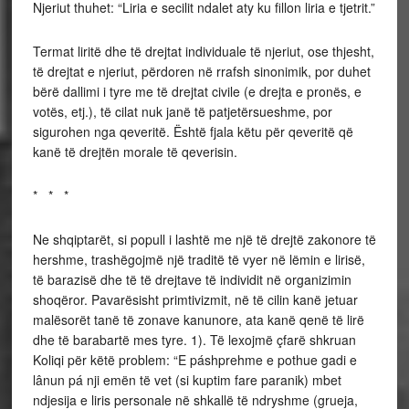
Njeriut thuhet: “Liria e secilit ndalet aty ku fillon liria e tjetrit.”
Termat liritë dhe të drejtat individuale të njeriut, ose thjesht,
të drejtat e njeriut, përdoren në rrafsh sinonimik, por duhet
bërë dallimi i tyre me të drejtat civile (e drejta e pronës, e
votës, etj.), të cilat nuk janë të patjetërsueshme, por
sigurohen nga qeveritë. Është fjala këtu për qeveritë që
kanë të drejtën morale të qeverisin.
* * *
Ne shqiptarët, si popull i lashtë me një të drejtë zakonore të
hershme, trashëgojmë një traditë të vyer në lëmin e lirisë,
të barazisë dhe të të drejtave të individit në organizimin
shoqëror. Pavarësisht primtivizmit, në të cilin kanë jetuar
malësorët tanë të zonave kanunore, ata kanë qenë të lirë
dhe të barabartë mes tyre. 1). Të lexojmë çfarë shkruan
Koliqi për këtë problem: “E páshprehme e pothue gadi e
lânun pá nji emën të vet (si kuptim fare paranik) mbet
ndjesija e liris personale në shkallë të ndryshme (grueja,