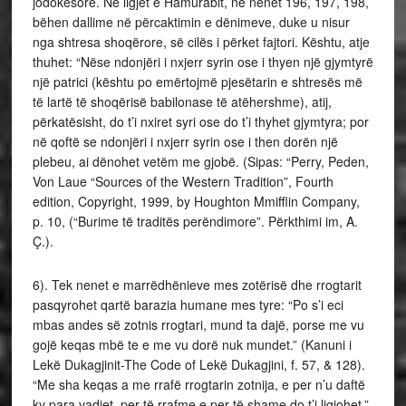
jodokësore. Në ligjët e Hamurabit, në nenet 196, 197, 198,
bëhen dallime në përcaktimin e dënimeve, duke u nisur
nga shtresa shoqërore, së cilës i përket fajtori. Kështu, atje
thuhet: “Nëse ndonjëri i nxjerr syrin ose i thyen një gjymtyrë
një patrici (kështu po emërtojmë pjesëtarin e shtresës më
të lartë të shoqërisë babilonase të atëhershme), atij,
përkatësisht, do t’i nxiret syri ose do t’i thyhet gjymtyra; por
në qoftë se ndonjëri i nxjerr syrin ose i then dorën një
plebeu, ai dënohet vetëm me gjobë. (Sipas: “Perry, Peden,
Von Laue “Sources of the Western Tradition”, Fourth
edition, Copyright, 1999, by Houghton Mmifflin Company,
p. 10, (“Burime të traditës perëndimore”. Përkthimi im, A.
Ç.).
6). Tek nenet e marrëdhënieve mes zotërisë dhe rrogtarit
pasqyrohet qartë barazia humane mes tyre: “Po s’i eci
mbas andes së zotnis rrogtari, mund ta dajë, porse me vu
gojë keqas mbë te e me vu dorë nuk mundet.” (Kanuni i
Lekë Dukagjinit-The Code of Lekë Dukagjini, f. 57, & 128).
“Me sha keqas a me rrafë rrogtarin zotnija, e per n’u daftë
ky para vadjet, per të rrafme e per të shame do t’i ligjohet.”