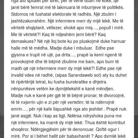
nga ato spitalet për ibret, për të vënë duart në kokë, që
janë bërë femrat më të lakmuara të mburrjeve të politikës.
Sidomos në fushatat elektorale të radhës. Një zbulim i
jashtëzakonshëm. Një infermiere merr dy mijë lekë. Me të
vërtetë shqiptarë, vëllezer, shokë apo miq…, popull i mirë.
Me të vërtetë?! Kaq të ndjeshëm jemi bërë? Kaq
demaskues? Në një lloj bote ku po pluskojmë duke harruar
halle më të mëdha. Madje duke i mbuluar. Edhe pse
gjysma e trupit në ujë, pa drita…, prapë ia kemi ngenë të
provokojmë dhe të bëjmë zbulime me bam, apo bum të
madh që një infermiere merr dy mijë lekë?! Edhe pse një
invalid vdes në radhë, (sipas Sarandaweb sot) aty ku duhet
të ripërtërijë letrat, ku fusha burokratike e dhjetra
nënpunësve vetëm ke dymijëlekshit e kanë mëndjen.
Madje nuk e kanë për gjë të të bëjnë pronar, të divorcojnë,
të të nxjerrin ujin e zi për një vertetim; të ta ndërrojnë
emrin…, për një kafe llapushkë nga ato jeshilet . Prapë nuk
janë asgjë. Nuk i kap as ligji. Ndërsa ndryshoka puna me
një infermiere, ka marrë dy mijë lekë. Thua është kontribut
shoqëror. Ndërgjegjësim për të denoncuar. Qoftë ogur i
mirë. Por si i bëhet hallit për babaxhanët ? Apo dymijë lekë