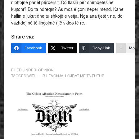
njoftojnë panel përbërsit. Do flasin për shëndetësinë
kujtoni? Do ta ndreqin? As mos e çoni nëpër mënd. Kanë
hallin e lukut dhe tu shkojë e vetja. Nga ana tjetër, ne, do
vazhdojmë të linçojmë një video të re.
Share via:
Facebook
Twitter
Copy Link
More
FILED UNDER:
OPINION
TAGGED WITH:
ILIR LEVONJA
,
LOJRAT ME TA FUTUR