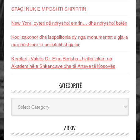
SPAÇI NUK E MPOSHTI SHPIRTIN
New York, qyteti që ndryshoi emrin… dhe ndryshoi botën
Kodi zakonor dhe isopolifonia dy nga monumentet e gjalla
madhështore të antikitetit shqiptar
Kryetari i Vatrës Dr. Elmi Berisha zhvilloi takim në
Akademinë e Shkencave dhe të Arteve të Kosovës
KATEGORITË
Kategoritë
ARKIV