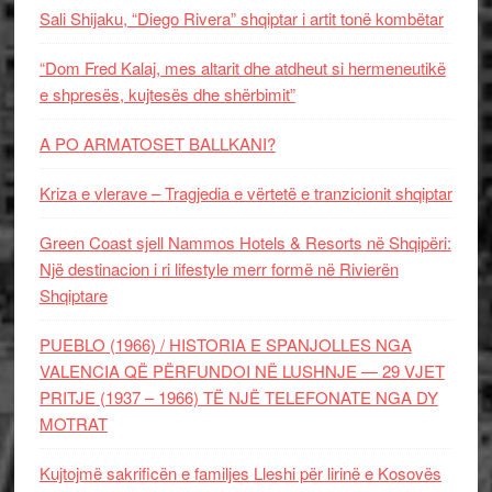
Sali Shijaku, “Diego Rivera” shqiptar i artit tonë kombëtar
“Dom Fred Kalaj, mes altarit dhe atdheut si hermeneutikë
e shpresës, kujtesës dhe shërbimit”
A PO ARMATOSET BALLKANI?
Kriza e vlerave – Tragjedia e vërtetë e tranzicionit shqiptar
Green Coast sjell Nammos Hotels & Resorts në Shqipëri:
Një destinacion i ri lifestyle merr formë në Rivierën
Shqiptare
PUEBLO (1966) / HISTORIA E SPANJOLLES NGA
VALENCIA QË PËRFUNDOI NË LUSHNJE — 29 VJET
PRITJE (1937 – 1966) TË NJË TELEFONATE NGA DY
MOTRAT
Kujtojmë sakrificën e familjes Lleshi për lirinë e Kosovës