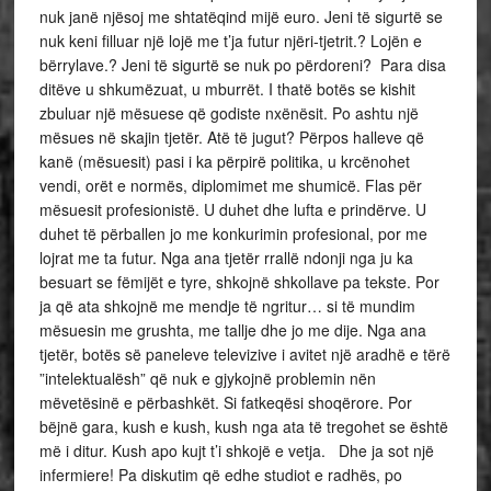
nuk janë njësoj me shtatëqind mijë euro. Jeni të sigurtë se
nuk keni filluar një lojë me t’ja futur njëri-tjetrit.? Lojën e
bërrylave.? Jeni të sigurtë se nuk po përdoreni? Para disa
ditëve u shkumëzuat, u mburrët. I thatë botës se kishit
zbuluar një mësuese që godiste nxënësit. Po ashtu një
mësues në skajin tjetër. Atë të jugut? Përpos halleve që
kanë (mësuesit) pasi i ka përpirë politika, u krcënohet
vendi, orët e normës, diplomimet me shumicë. Flas për
mësuesit profesionistë. U duhet dhe lufta e prindërve. U
duhet të përballen jo me konkurimin profesional, por me
lojrat me ta futur. Nga ana tjetër rrallë ndonji nga ju ka
besuart se fëmijët e tyre, shkojnë shkollave pa tekste. Por
ja që ata shkojnë me mendje të ngritur… si të mundim
mësuesin me grushta, me tallje dhe jo me dije. Nga ana
tjetër, botës së paneleve televizive i avitet një aradhë e tërë
”intelektualësh” që nuk e gjykojnë problemin nën
mëvetësinë e përbashkët. Si fatkeqësi shoqërore. Por
bëjnë gara, kush e kush, kush nga ata të tregohet se është
më i ditur. Kush apo kujt t’i shkojë e vetja. Dhe ja sot një
infermiere! Pa diskutim që edhe studiot e radhës, po