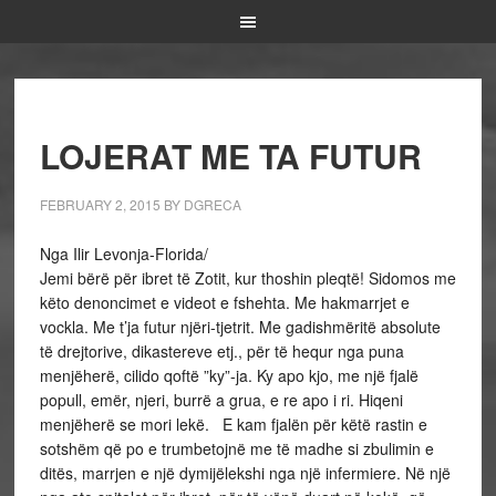
LOJERAT ME TA FUTUR
FEBRUARY 2, 2015
BY
DGRECA
Nga Ilir Levonja-Florida/
Jemi bërë për ibret të Zotit, kur thoshin pleqtë! Sidomos me
këto denoncimet e videot e fshehta. Me hakmarrjet e
vockla. Me t’ja futur njëri-tjetrit. Me gadishmëritë absolute
të drejtorive, dikastereve etj., për të hequr nga puna
menjëherë, cilido qoftë ”ky”-ja. Ky apo kjo, me një fjalë
popull, emër, njeri, burrë a grua, e re apo i ri. Hiqeni
menjëherë se mori lekë. E kam fjalën për këtë rastin e
sotshëm që po e trumbetojnë me të madhe si zbulimin e
ditës, marrjen e një dymijëlekshi nga një infermiere. Në një