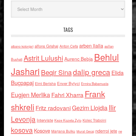
Arkiv
TAGS
arben llalla
alfons Grishaj
Anton Cefa
asllan
albano kolonjari
Behlul
Astrit Lulushi
Aurenc Bebja
Bushati
Jashari
dalip greca
Beqir Sina
Elida
Buçpapaj
Enver Bytyci
Elmi Berisha
Ermira Babamusta
Frank
Eugjen Merlika
Fahri Xharra
shkreli
Ilir
Gezim Llojdia
Fritz radovani
Levonja
Interviste
Kolec Traboini
Keze Kozeta Zylo
kosova
Kosove
nderroi jete
Marjana Bulku
ne
Murat Gecaj