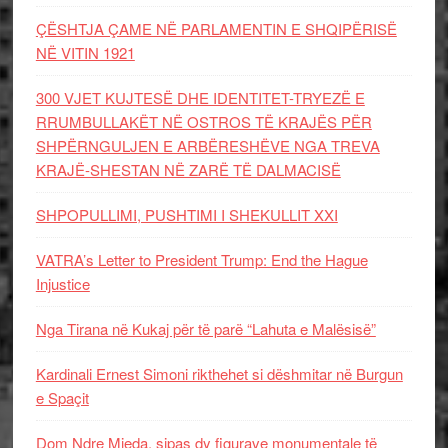
ÇËSHTJA ÇAME NË PARLAMENTIN E SHQIPËRISË
NË VITIN 1921
300 VJET KUJTESË DHE IDENTITET-TRYEZË E
RRUMBULLAKËT NË OSTROS TË KRAJËS PËR
SHPËRNGULJEN E ARBËRESHËVE NGA TREVA
KRAJË-SHESTAN NË ZARË TË DALMACISË
SHPOPULLIMI, PUSHTIMI I SHEKULLIT XXI
VATRA’s Letter to President Trump: End the Hague
Injustice
Nga Tirana në Kukaj për të parë “Lahuta e Malësisë”
Kardinali Ernest Simoni rikthehet si dëshmitar në Burgun
e Spaçit
Dom Ndre Mjeda, sipas dy figurave monumentale të