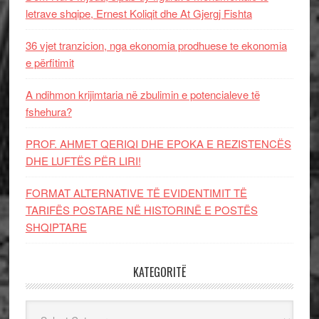
letrave shqipe, Ernest Koliqit dhe At Gjergj Fishta
36 vjet tranzicion, nga ekonomia prodhuese te ekonomia
e përfitimit
A ndihmon krijimtaria në zbulimin e potencialeve të
fshehura?
PROF. AHMET QERIQI DHE EPOKA E REZISTENCЁS
DHE LUFTЁS PЁR LIRI!
FORMAT ALTERNATIVE TË EVIDENTIMIT TË
TARIFËS POSTARE NË HISTORINË E POSTËS
SHQIPTARE
KATEGORITË
Kategoritë