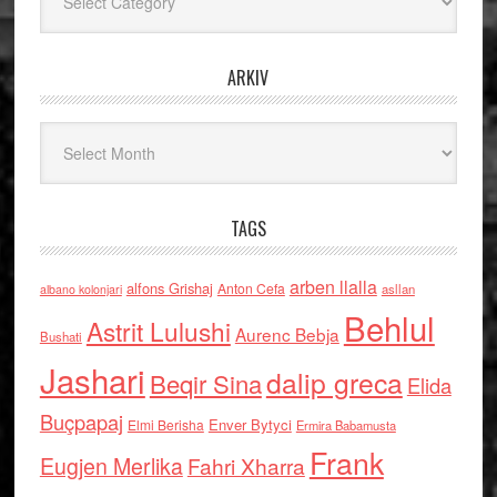
ARKIV
Arkiv
TAGS
arben llalla
alfons Grishaj
Anton Cefa
asllan
albano kolonjari
Behlul
Astrit Lulushi
Aurenc Bebja
Bushati
Jashari
dalip greca
Beqir Sina
Elida
Buçpapaj
Enver Bytyci
Elmi Berisha
Ermira Babamusta
Frank
Eugjen Merlika
Fahri Xharra