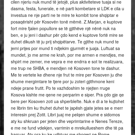
cilen njeriu nuk mund të jetojë, plus aktiviteteve tuaja si ne
dasma, festa, funerale, e në parti kombetare si LDK e cila u
investua ne nje parti ne te mire te kombit tone shqiptar e
posaqërisht për Kosovën tonë mëmë. Z.Marjan, e kuptove
fort mire fjalen popullore se të gjithëve një nënë nuk na
ben, e ju jeni i dashur për çdo kend e kuptove fortë mire se
duhet dikush të ju prij shqipëtarve. Te gjithe nuk mund te
jemi prijes por mund ti ndjekim gjurmët e juaja. Luftuat sa
mundet, jo me arme ne krah, por me armen e mendjes, me
shpirt me zemer, me vepra e me endrra e sot te realizuara,
me trup ne SHBA, e mendjen në Kosoven tone te dashur.
Me te vertete ke dhene nje frut te mire per Kosoven ju dhe
shume mergimtare te tjere por ju zoteri gjithmone keni
ndeje prane frutit. Po te vazhdoshim te njejten rruge
Kosova kishte me qene ne perparim e siper. Pra çdo gje qe
bere per Kosoven zoti ua shperblefte. Nuk e di a te kujtohet
ne librin tim ku thuhet duhet te japësh gjate jetes se e merr
interesin prej Zotit. Libri juaj me pelqen shume e sidomos
aty ku shkruan per jeten dhe veprimtarine e Nenes Tereze,
e me ne fund vdekjen, varrimin e mrekullueshem dhe të pa
harruar. Aty pra ku ke udhtuar me shoqeri ne Rome,