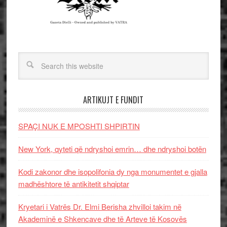
ARTIKUJT E FUNDIT
SPAÇI NUK E MPOSHTI SHPIRTIN
New York, qyteti që ndryshoi emrin… dhe ndryshoi botën
Kodi zakonor dhe isopolifonia dy nga monumentet e gjalla
madhështore të antikitetit shqiptar
Kryetari i Vatrës Dr. Elmi Berisha zhvilloi takim në
Akademinë e Shkencave dhe të Arteve të Kosovës