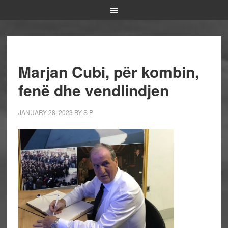
Marjan Cubi, për kombin,
fenë dhe vendlindjen
JANUARY 28, 2023
BY
S P