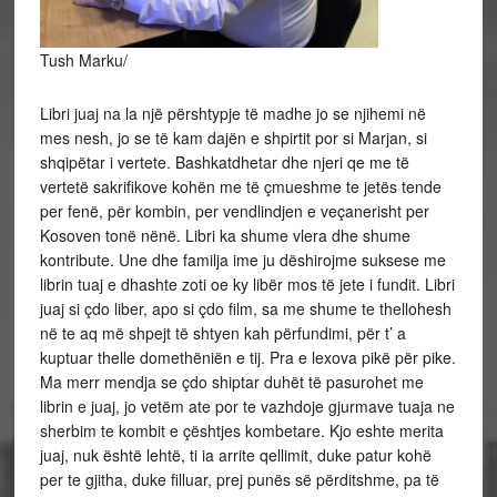
Tush Marku/
Libri juaj na la një përshtypje të madhe jo se njihemi në
mes nesh, jo se të kam dajën e shpirtit por si Marjan, si
shqipëtar i vertete. Bashkatdhetar dhe njeri qe me të
vertetë sakrifikove kohën me të çmueshme te jetës tende
per fenë, për kombin, per vendlindjen e veçanerisht per
Kosoven tonë nënë. Libri ka shume vlera dhe shume
kontribute. Une dhe familja ime ju dëshirojme suksese me
librin tuaj e dhashte zoti oe ky
libër mos të jete i fundit. Libri
juaj si çdo liber, apo si çdo film, sa me shume te thellohesh
në te aq më shpejt të shtyen kah përfundimi, për t’ a
kuptuar thelle domethëniën e tij. Pra e lexova pikë për pike.
Ma merr mendja se çdo shiptar duhët të pasurohet me
librin e juaj, jo vetëm ate por te vazhdoje gjurmave tuaja ne
sherbim te kombit e çështjes kombetare. Kjo eshte merita
juaj, nuk është lehtë, ti ia arrite qellimit, duke patur kohë
per te gjitha, duke filluar, prej punës së përditshme, pa të