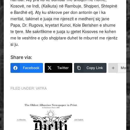
Kosovë, ne Indi, (Kalkuta) në Rambuje, Shqiperi, Shtepinë
e Bardhë etj. Aty ku shkrove per don antonin qe i ka
meritat, takimet e juaja me njerezit e medhenj siç jane
Papa, Dr. Rugova, kryetari Kunoi, Kole Berishen e shume
te tjere. Me sakrifikime e juaja iu gjetet Kosoves ne kohen
me te veshtire e çdo shqiptare duhet te mburret me njerëz
si ju.
Share via:
Facebook
Twitter
Copy Link
More
FILED UNDER:
VATRA