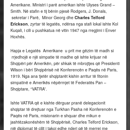
Amerikane. Ministri i parë amerikan ishte Ulyses Grand –
Smith. Në stafin e tij bënin pjesë Rodgers, J. Donals,
sekretar i Parë, Minor Georg dhe
Charles Telford
Erickson
, zyrtar të legatës, ndërsa nga stafi lokal ishte Kol
Kuqali, i cili u pushkatua në vitin 1947 nga rregjimi i Enver
Hoxhës.
Hapja e Legatës Amerikane u prit me gëzim të madh si
rrjedhojë e një simpatie të madhe që ishte krijuar në
Shqipëri për Amerikën, për shkak të mbrojtjes që Presidenti
Wilson i bëri Shqipërisë në Konferencën e Paqës në Paris,
1919. Nga ana tjetër shqiptarët kishin arritur të fitonin
simpatinë e Amerikës nëpërmjet të Federatës Pan –
Shqiptare, “VATRA”.
Ishte VATRA që e kishte dërguar pranë delegacionit
shqiptar të drejtuar nga Turkhan Pasha në Konferencën e
Paqës në Paris, misionarin e shquar dhe mikun e
jashtëzakonëshëm të Shqipërisë, Charles Telford Erickson,
një diplomat të cilit i takoi edhe nderi që të merrej me