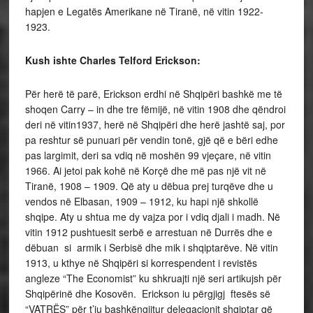
hapjen e Legatës Amerikane në Tiranë, në vitin 1922-
1923.
Kush ishte Charles Telford Erickson:
Për herë të parë, Erickson erdhi në Shqipëri bashkë me të
shoqen Carry – in dhe tre fëmijë, në vitin 1908 dhe qëndroi
deri në vitin1937, herë në Shqipëri dhe herë jashtë saj, por
pa reshtur së punuari për vendin tonë, gjë që e bëri edhe
pas largimit, deri sa vdiq në moshën 99 vjeçare, në vitin
1966. Ai jetoi pak kohë në Korçë dhe më pas një vit në
Tiranë, 1908 – 1909. Që aty u dëbua prej turqëve dhe u
vendos në Elbasan, 1909 – 1912, ku hapi një shkollë
shqipe. Aty u shtua me dy vajza por i vdiq djali i madh. Në
vitin 1912 pushtuesit serbë e arrestuan në Durrës dhe e
dëbuan si armik i Serbisë dhe mik i shqiptarëve. Në vitin
1913, u kthye në Shqipëri si korrespendent i revistës
angleze “The Economist” ku shkruajti një seri artikujsh për
Shqipërinë dhe Kosovën. Erickson iu përgjigj ftesës së
“VATRËS” për t’ju bashkëngjitur delegacionit shqiptar që