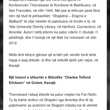
Konferencën Themeluese të Kombeve të Bashkuara, në
San Francisko, në vitin 1945. Më pas ai shkruan pesë libra
nën një titull të përbashkët: “
Shqipëria – Enigma e
Ballkanit
” të cilat mbetën të pabotuara në fondin e tij, në
Yale University Divinity Library, në Hartford, Connecticut, në
Amerikë. Autori i këtij shkrimi ka patur nderin t’i zbulojë, t’i
përkthejë, dhe t’i botojë në një libër tre volumesh në vitin
2012.
Midis tërë këtyre gjërave që ai bëri për vendin tonë ishte
hapja e asaj shkolle si dhe një shkollë tjetër për vajza, në
Kavajë.
Një histori e shkurtër e Shkollës “Charles Telford
Erickson” në Golem, Kavajë.
Themeluesi i kësaj shkolle ka patur miqësi me Fan Nolin.
Ty dy kishin ardhur në Shqipëri nga Amerika dhe të dy
pajtoheshin se arsimimi në Shqipëri mbetej me të vërtetë