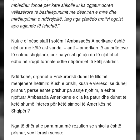
mbledhur fonde për këtë shkollë iu ka zgjatur dorën
vëllazërore të bashkëpunimit me dëshirën e mirë dhe
mirëkuptimin e ndërsjelltë, larg nga çfarëdo motivi egoist
apo agjende të fshehtë.”
Nuk e di nëse stafi i sotëm i Ambasadës Amerikane është
njohur me këtë akt vandal – anti – amerikan të autoriteteve
të sotme shqiptare, por natyrisht që ajo do të njoftohet
edhe në rrugë formale edhe nëpërmjet të këtij shkrimi.
Ndërkohë, organet e Prokurorisë duhet të fillojnë
menjëherë hetimin: Kush e prishi, kush e vlerësoi se duhej
prishur, përse është prishur pa asnjë njoftim, a është
njoftuar Ambasada Amerikane e cila ka patur dhe duhet të
ketë shumë interes për këtë simbol të Amerikës në
Shqipëri?
Nga të dhënat e para mua më rezulton se shkolla është
prishur, veç tjerash sepse: