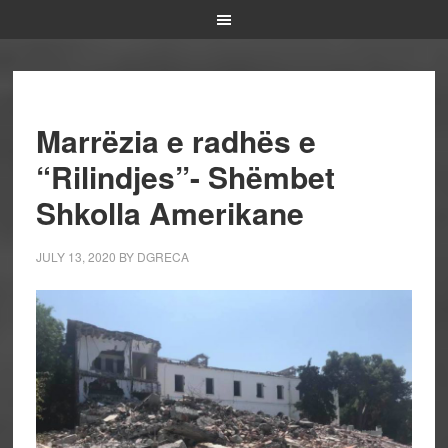
Marrëzia e radhës e
“Rilindjes”- Shëmbet
Shkolla Amerikane
JULY 13, 2020
BY
DGRECA