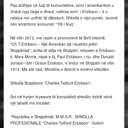
Pas ardhjes në fuqi të komunistëve, emri i amerikanëve u
zhduk nga faqja e dheut, ndërsa emri i Erickson – it u
ndalua me urdhër të diktatorit. Shkolla e vijoi punën, tanimë
nën emërtimin komunist: “Ylli i Kuq”.
Në vitin 2012, me rastin e promovimit të librit historik:
“Ch.T.Erickson – Një Amerikan që i kushtoi jetën
Shqipërisë”, arrita të sillja në Shqipëri, mbesën e Erickson-
it, Mery Morris, nipat e tij, Paul Erickson, i riu, dhe Donald
Jonson i biri i Grace Erickson, e lindur në Shqipëri në vitin
1913. Me atë rast, Ministria e Arsmit e emëroi shkollën:
Shkolla Bujqësore “Charles Telford Erickson”.
Sot në hyrjen kryesore të kompleksit shkollor është vënë
një tabelë me inicialet:
“Republika e Shqipërisë, M.M.S.R., SHKOLLA
PROFESIONALE “Charles Telford Erickson” Golem