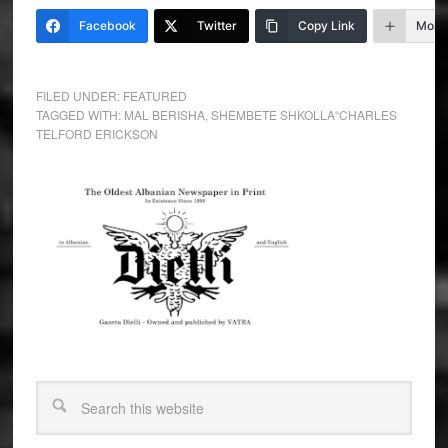
Facebook
Twitter
Copy Link
More
FILED UNDER:
FEATURED
TAGGED WITH:
MAL BERISHA
,
SHEMBETE SHKOLLA“CHARLES
TELFORD ERICKSON