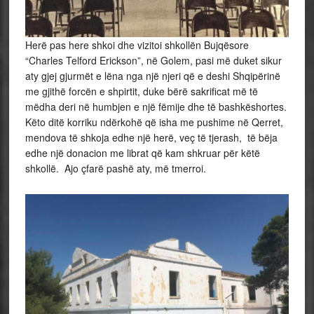
Herë pas here shkoi dhe vizitoi shkollën Bujqësore
“Charles Telford Erickson”, në Golem, pasi më duket sikur
aty gjej gjurmët e lëna nga një njeri që e deshi Shqipërinë
me gjithë forcën e shpirtit, duke bërë sakrificat më të
mëdha deri në humbjen e një fëmije dhe të bashkëshortes.
Këto ditë korriku ndërkohë që isha me pushime në Qerret,
mendova të shkoja edhe një herë, veç të tjerash, të bëja
edhe një donacion me librat që kam shkruar për këtë
shkollë. Ajo çfarë pashë aty, më tmerroi.