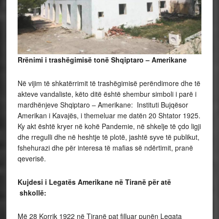
Rrënimi i trashëgimisë tonë Shqiptaro – Amerikane
Në vijim të shkatërrimit të trashëgimisë perëndimore dhe të
akteve vandaliste, këto ditë është shembur simboli i parë i
mardhënjeve Shqiptaro – Amerikane: Instituti Bujqësor
Amerikan i Kavajës, i themeluar me datën 20 Shtator 1925.
Ky akt është kryer në kohë Pandemie, në shkelje të çdo ligji
dhe rregulli dhe në heshtje të plotë, jashtë syve të publikut,
fshehurazi dhe për interesa të mafias së ndërtimit, pranë
qeverisë.
Kujdesi i Legatës Amerikane në Tiranë për atë
shkollë:
Më 28 Korrik 1922 në Tiranë pat filluar punën Legata