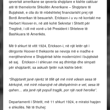
qeverisë amerikane se qeveria shqiptare e kishte caktuar
atë të themelonte Shkollën Amerikane – Shqiptare të
Bujqësisë, e cila do të mbështetej financiarisht prej një
Bordi Amerikan të besuarish. Erickson-i u vu në kontakt me
Herbert Hoover-in, në atë kohë Sekretar i Shtetit për
Tregtinë, i cili më vonë u bë President i Shteteve të
Bashkuara të Amerikës.
Më 9 shkurt të vitit 1924, Erickson-i, në një letër që i
dërgonte Hoover-it theksonte se nevoja më e madhe e
menjëhershme e Shqipërisë ishte modernizimi i bujqësisë
së saj. Erickson-i i shkruan me aq dhimbje dhe simpati
për shqiptarët, sa askush tjetër nuk kishte bërë:
“Shqiptarët janë njerëz të tillë që më mirë vdesin sesa të
kërkojnë, më mirë mbarojnë në dëshpërimin e vet, sesa të
qahen… ata janë një popull tragjik, por një racë heroike”.
Departamenti i Shtetit, më 11 shkurt 1924, e miratoi hapjen
e shkollës. Në të thuhej: