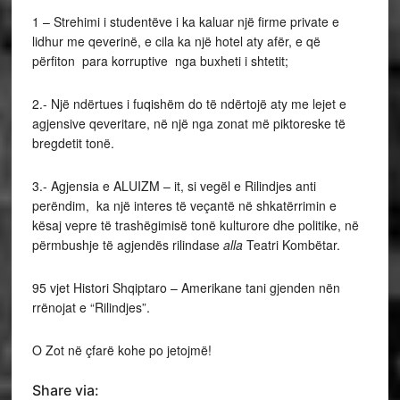
1 – Strehimi i studentëve i ka kaluar një firme private e
lidhur me qeverinë, e cila ka një hotel aty afër, e që
përfiton para korruptive nga buxheti i shtetit;
2.- Një ndërtues i fuqishëm do të ndërtojë aty me lejet e
agjensive qeveritare, në një nga zonat më piktoreske të
bregdetit tonë.
3.- Agjensia e ALUIZM – it, si vegël e Rilindjes anti
perëndim, ka një interes të veçantë në shkatërrimin e
kësaj vepre të trashëgimisë tonë kulturore dhe politike, në
përmbushje të agjendës rilindase
alla
Teatri Kombëtar.
95 vjet Histori Shqiptaro – Amerikane tani gjenden nën
rrënojat e “Rilindjes”.
O Zot në çfarë kohe po jetojmë!
Share via: