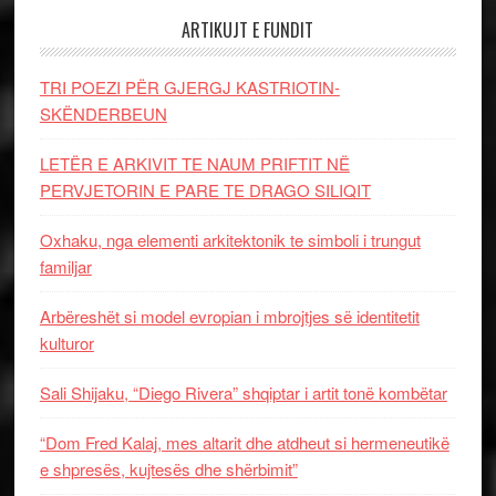
ARTIKUJT E FUNDIT
TRI POEZI PËR GJERGJ KASTRIOTIN-
SKËNDERBEUN
LETËR E ARKIVIT TE NAUM PRIFTIT NË
PERVJETORIN E PARE TE DRAGO SILIQIT
Oxhaku, nga elementi arkitektonik te simboli i trungut
familjar
Arbëreshët si model evropian i mbrojtjes së identitetit
kulturor
Sali Shijaku, “Diego Rivera” shqiptar i artit tonë kombëtar
“Dom Fred Kalaj, mes altarit dhe atdheut si hermeneutikë
e shpresës, kujtesës dhe shërbimit”