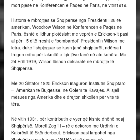
mori pjesë në Konferencën e Paqes në Paris, në vitin1919.
Historia e mbrojtjes së Shqipërisë nga Presidenti i 28-të
amerikan, Woodrow Wilson në Konferencën e Paqës në
Paris, është e lidhur plotësisht me veprën e Erickson-it pasi
ai për 15 ditë rresht e “bombardoi” Presidentin Wilson me
letra, duke i shpjeguar se kush janë shqiptarët, ndërsa i
tregon edhe për lakmitë e fqinjëve tanë në ato kohëra. Me
24 Prill 1919, Wilson lëshon deklaratë në mbrojtje të
Shqipërisë.
Më 20 Shtator 1925 Erickson inaguron Institutin Shqiptaro
– Amerikan të Bujqësisë, në Golem të Kavajës. Ai sjell
mësues nga Amerika dhe e drejton shkollën për vite të
tëra.
Në vitin 1931, për kontributin e vyer që kishte dhënë ndaj
Shqipërisë, Mbreti Zog i I – rë e dekoron me Urdhrin e
Kalorësit të Skënderbeut. Erickson pasi largohet nga
Shqipëria u caktua nga VATRA si vëzhgues në