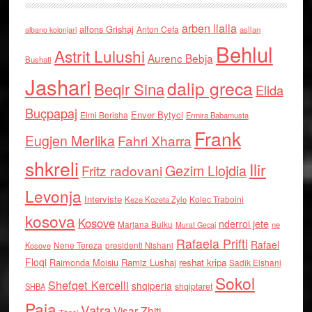
arben llalla
alfons Grishaj
Anton Cefa
asllan
albano kolonjari
Behlul
Astrit Lulushi
Aurenc Bebja
Bushati
Jashari
dalip greca
Beqir Sina
Elida
Buçpapaj
Enver Bytyci
Elmi Berisha
Ermira Babamusta
Frank
Eugjen Merlika
Fahri Xharra
shkreli
Ilir
Gezim Llojdia
Fritz radovani
Levonja
Interviste
Kolec Traboini
Keze Kozeta Zylo
kosova
Kosove
nderroi jete
Marjana Bulku
ne
Murat Gecaj
Rafaela Prifti
Rafael
Nene Tereza
Kosove
presidenti Nishani
Floqi
Raimonda Moisiu
Ramiz Lushaj
reshat kripa
Sadik Elshani
Sokol
Shefqet Kercelli
shqiperia
shqiptaret
SHBA
Paja
Vatra
Visar Zhiti
Thaci