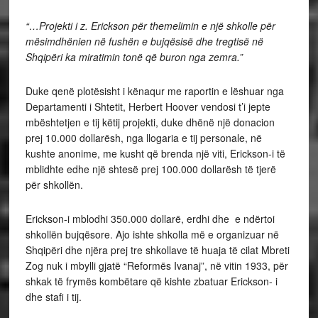
“…Projekti i z. Erickson për themelimin e një shkolle për
mësimdhënien në fushën e bujqësisë dhe tregtisë në
Shqipëri ka miratimin tonë që buron nga zemra.”
Duke qenë plotësisht i kënaqur me raportin e lëshuar nga
Departamenti i Shtetit, Herbert Hoover vendosi t’i jepte
mbështetjen e tij këtij projekti, duke dhënë një donacion
prej 10.000 dollarësh, nga llogaria e tij personale, në
kushte anonime, me kusht që brenda një viti, Erickson-i të
mblidhte edhe një shtesë prej 100.000 dollarësh të tjerë
për shkollën.
Erickson-i mblodhi 350.000 dollarë, erdhi dhe e ndërtoi
shkollën bujqësore. Ajo ishte shkolla më e organizuar në
Shqipëri dhe njëra prej tre shkollave të huaja të cilat Mbreti
Zog nuk i mbylli gjatë “Reformës Ivanaj”, në vitin 1933, për
shkak të frymës kombëtare që kishte zbatuar Erickson- i
dhe stafi i tij.