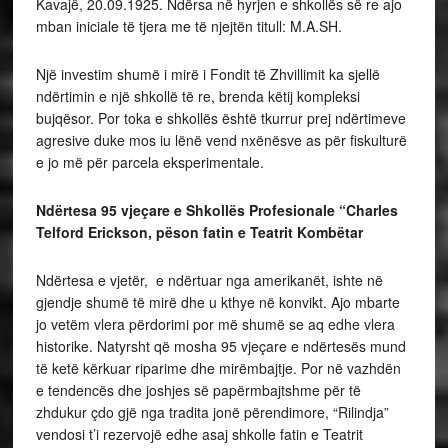
Kavajë, 20.09.1925. Ndërsa në hyrjen e shkollës së re ajo
mban iniciale të tjera me të njejtën titull: M.A.SH.
Një investim shumë i mirë i Fondit të Zhvillimit ka sjellë
ndërtimin e një shkollë të re, brenda këtij kompleksi
bujqësor. Por toka e shkollës është tkurrur prej ndërtimeve
agresive duke mos iu lënë vend nxënësve as për fiskulturë
e jo më për parcela eksperimentale.
Ndërtesa 95 vjeçare e Shkollës Profesionale “Charles
Telford Erickson, pëson fatin e Teatrit Kombëtar
Ndërtesa e vjetër, e ndërtuar nga amerikanët, ishte në
gjendje shumë të mirë dhe u kthye në konvikt. Ajo mbarte
jo vetëm vlera përdorimi por më shumë se aq edhe vlera
historike. Natyrsht që mosha 95 vjeçare e ndërtesës mund
të ketë kërkuar riparime dhe mirëmbajtje. Por në vazhdën
e tendencës dhe joshjes së papërmbajtshme për të
zhdukur çdo gjë nga tradita jonë përendimore, “Rilindja”
vendosi t’i rezervojë edhe asaj shkolle fatin e Teatrit