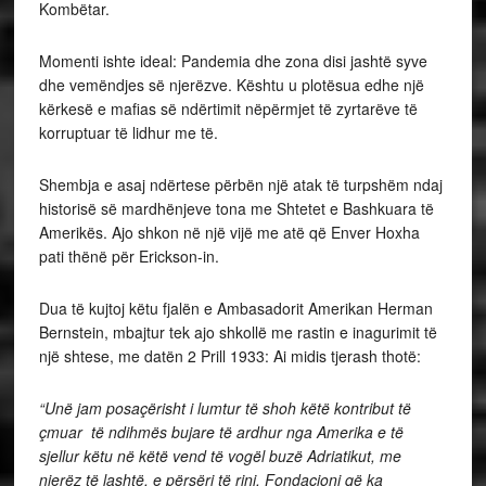
Kombëtar.
Momenti ishte ideal: Pandemia dhe zona disi jashtë syve
dhe vemëndjes së njerëzve. Kështu u plotësua edhe një
kërkesë e mafias së ndërtimit nëpërmjet të zyrtarëve të
korruptuar të lidhur me të.
Shembja e asaj ndërtese përbën një atak të turpshëm ndaj
historisë së mardhënjeve tona me Shtetet e Bashkuara të
Amerikës. Ajo shkon në një vijë me atë që Enver Hoxha
pati thënë për Erickson-in.
Dua të kujtoj këtu fjalën e Ambasadorit Amerikan Herman
Bernstein, mbajtur tek ajo shkollë me rastin e inagurimit të
një shtese, me datën 2 Prill 1933: Ai midis tjerash thotë:
“Unë jam posaçërisht i lumtur të shoh këtë kontribut të
çmuar të ndihmës bujare të ardhur nga Amerika e të
sjellur këtu në këtë vend të vogël buzë Adriatikut, me
njerëz të lashtë, e përsëri të rinj. Fondacioni që ka