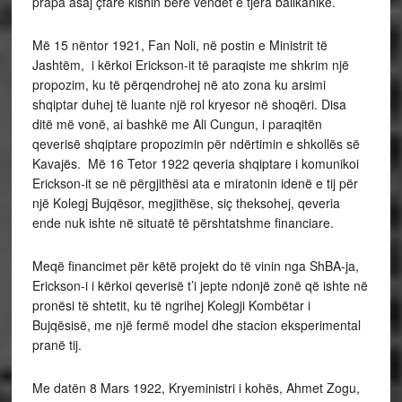
prapa asaj çfarë kishin bërë vendet e tjera ballkanike.
Më 15 nëntor 1921, Fan Noli, në postin e Ministrit të
Jashtëm, i kërkoi Erickson-it të paraqiste me shkrim një
propozim, ku të përqendrohej në ato zona ku arsimi
shqiptar duhej të luante një rol kryesor në shoqëri. Disa
ditë më vonë, ai bashkë me Ali Cungun, i paraqitën
qeverisë shqiptare propozimin për ndërtimin e shkollës së
Kavajës. Më 16 Tetor 1922 qeveria shqiptare i komunikoi
Erickson-it se në përgjithësi ata e miratonin idenë e tij për
një Kolegj Bujqësor, megjithëse, siç theksohej, qeveria
ende nuk ishte në situatë të përshtatshme financiare.
Meqë financimet për këtë projekt do të vinin nga ShBA-ja,
Erickson-i i kërkoi qeverisë t’i jepte ndonjë zonë që ishte në
pronësi të shtetit, ku të ngrihej Kolegji Kombëtar i
Bujqësisë, me një fermë model dhe stacion eksperimental
pranë tij.
Me datën 8 Mars 1922, Kryeministri i kohës, Ahmet Zogu,