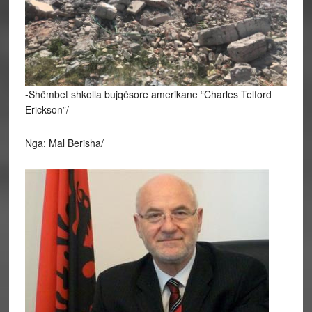
-Shëmbet shkolla bujqësore amerikane “Charles Telford
Erickson”/
Nga: Mal Berisha/