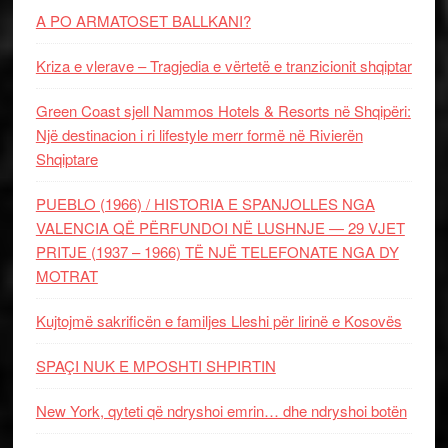
A PO ARMATOSET BALLKANI?
Kriza e vlerave – Tragjedia e vërtetë e tranzicionit shqiptar
Green Coast sjell Nammos Hotels & Resorts në Shqipëri:
Një destinacion i ri lifestyle merr formë në Rivierën
Shqiptare
PUEBLO (1966) / HISTORIA E SPANJOLLES NGA
VALENCIA QË PËRFUNDOI NË LUSHNJE — 29 VJET
PRITJE (1937 – 1966) TË NJË TELEFONATE NGA DY
MOTRAT
Kujtojmë sakrificën e familjes Lleshi për lirinë e Kosovës
SPAÇI NUK E MPOSHTI SHPIRTIN
New York, qyteti që ndryshoi emrin… dhe ndryshoi botën