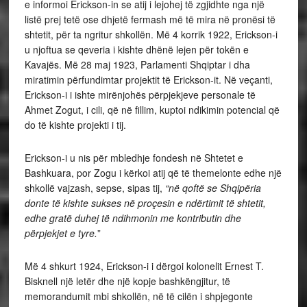
e informoi Erickson-in se atij i lejohej të zgjidhte nga një
listë prej tetë ose dhjetë fermash më të mira në pronësi të
shtetit, për ta ngritur shkollën. Më 4 korrik 1922, Erickson-i
u njoftua se qeveria i kishte dhënë lejen për tokën e
Kavajës. Më 28 maj 1923, Parlamenti Shqiptar i dha
miratimin përfundimtar projektit të Erickson-it. Në veçanti,
Erickson-i i ishte mirënjohës përpjekjeve personale të
Ahmet Zogut, i cili, që në fillim, kuptoi ndikimin potencial që
do të kishte projekti i tij.
Erickson-i u nis për mbledhje fondesh në Shtetet e
Bashkuara, por Zogu i kërkoi atij që të themelonte edhe një
shkollë vajzash, sepse, sipas tij,
“në qoftë se Shqipëria
donte të kishte sukses në proçesin e ndërtimit të shtetit,
edhe gratë duhej të ndihmonin me kontributin dhe
përpjekjet e tyre.
”
Më 4 shkurt 1924, Erickson-i i dërgoi kolonelit Ernest T.
Bisknell një letër dhe një kopje bashkëngjitur, të
memorandumit mbi shkollën, në të cilën i shpjegonte