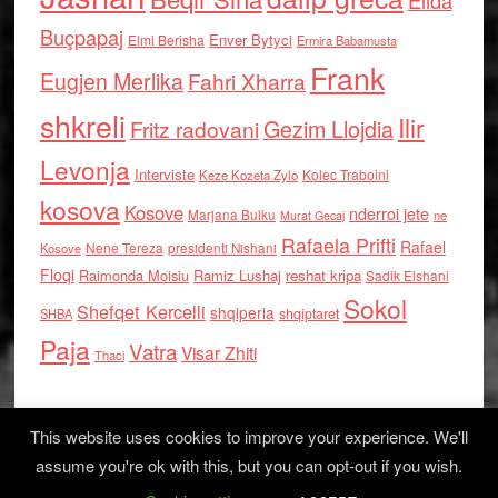
Elida
Buçpapaj
Enver Bytyci
Elmi Berisha
Ermira Babamusta
Frank
Eugjen Merlika
Fahri Xharra
shkreli
Ilir
Gezim Llojdia
Fritz radovani
Levonja
Interviste
Kolec Traboini
Keze Kozeta Zylo
kosova
Kosove
nderroi jete
Marjana Bulku
ne
Murat Gecaj
Rafaela Prifti
Rafael
Nene Tereza
Kosove
presidenti Nishani
Floqi
Raimonda Moisiu
Ramiz Lushaj
reshat kripa
Sadik Elshani
Sokol
Shefqet Kercelli
shqiperia
shqiptaret
SHBA
Paja
Vatra
Visar Zhiti
Thaci
This website uses cookies to improve your experience. We'll
assume you're ok with this, but you can opt-out if you wish.