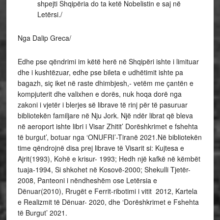
shpejti Shqipëria do ta ketë Nobelistin e saj në
Letërsi./
Nga Dalip Greca/
Edhe pse qëndrimi im këtë herë në Shqipëri ishte i limituar
dhe i kushtëzuar, edhe pse bileta e udhëtimit ishte pa
bagazh, siç iket në raste dhimbjesh,- vetëm me çantën e
kompjuterit dhe valixhen e dorës, nuk hoqa dorë nga
zakoni i vjetër i blerjes së librave të rinj për të pasuruar
bibliotekën familjare në Nju Jork. Një ndër librat që bleva
në aeroport ishte libri i Visar Zhitit’ Dorëshkrimet e fshehta
të burgut’, botuar nga ‘ONUFRI’-Tiranë 2021.Në bibliotekën
time qëndrojnë disa prej librave të Visarit si: Kujtesa e
Ajrit(1993), Kohë e krisur- 1993; Hedh një kafkë në këmbët
tuaja-1994, Si shkohet në Kosovë-2000; Shekulli Tjetër-
2008, Panteoni i nëndheshëm ose Letërsia e
Dënuar(2010), Rrugët e Ferrit-ribotimi i vitit 2012, Kartela
e Realizmit të Dënuar- 2020, dhe ‘Dorëshkrimet e Fshehta
të Burgut’ 2021.