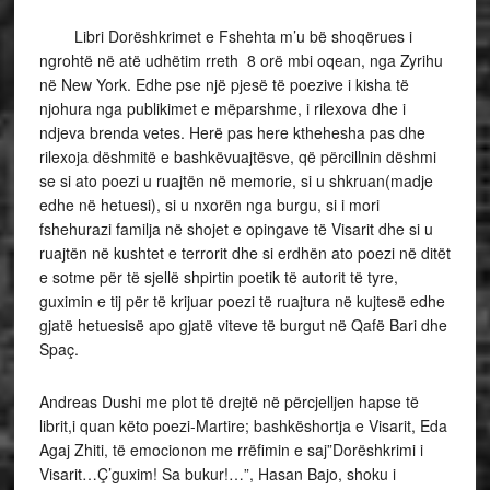
Libri Dorëshkrimet e Fshehta m’u bë shoqërues i
ngrohtë në atë udhëtim rreth 8 orë mbi oqean, nga Zyrihu
në New York. Edhe pse një pjesë të poezive i kisha të
njohura nga publikimet e mëparshme, i rilexova dhe i
ndjeva brenda vetes. Herë pas here kthehesha pas dhe
rilexoja dëshmitë e bashkëvuajtësve, që përcillnin dëshmi
se si ato poezi u ruajtën në memorie, si u shkruan(madje
edhe në hetuesi), si u nxorën nga burgu, si i mori
fshehurazi familja në shojet e opingave të Visarit dhe si u
ruajtën në kushtet e terrorit dhe si erdhën ato poezi në ditët
e sotme për të sjellë shpirtin poetik të autorit të tyre,
guximin e tij për të krijuar poezi të ruajtura në kujtesë edhe
gjatë hetuesisë apo gjatë viteve të burgut në Qafë Bari dhe
Spaç.
Andreas Dushi me plot të drejtë në përcjelljen hapse të
librit,i quan këto poezi-Martire; bashkëshortja e Visarit, Eda
Agaj Zhiti, të emocionon me rrëfimin e saj”Dorëshkrimi i
Visarit…Ç’guxim! Sa bukur!…”, Hasan Bajo, shoku i