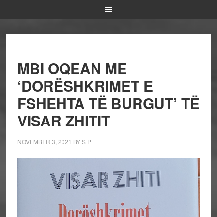
MBI OQEAN ME
‘DORËSHKRIMET E
FSHEHTA TË BURGUT’ TË
VISAR ZHITIT
NOVEMBER 3, 2021
BY
S P