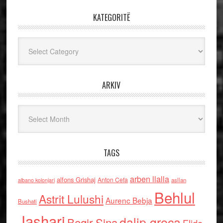
KATEGORITË
Kategoritë
ARKIV
Arkiv
TAGS
arben llalla
alfons Grishaj
Anton Cefa
asllan
albano kolonjari
Behlul
Astrit Lulushi
Aurenc Bebja
Bushati
Jashari
dalip greca
Beqir Sina