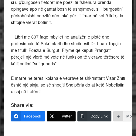
si u ç’burgosën fletoret me poezi të fshehura brenda
opingave apo në çantat bosh të ushqimeve, si i ‘burgosën’
përkohësisht poezitë nën tokë për t’i liruar në kohë lirie,- ia
shtojnë vlerat botimit.
Libri me 607 faqe mbyllet ne analizën e plotë dhe
profesionale të Shkrimtarit dhe studiuesit Dr. Luan Topçiu
me titull” Poezia e Burgut -Frymë që këputi Prangat”-
përcjell një vlerë më vete në funksion të vlerave tërësore të
këtij botimi ”sui generis”.
E marrë në tërësi kolana e veprave të shkrimtarit Visar Zhiti
është një sinjal se së shpejti Shqipëria do at ketë Nobelistin
e saj në Letërsi.
Share via:
Facebook
Twitter
Copy Link
More