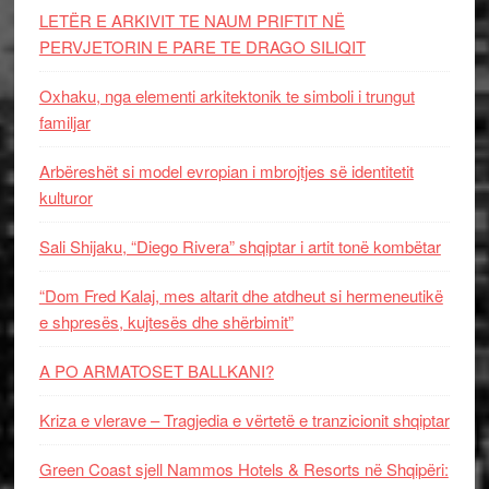
LETËR E ARKIVIT TE NAUM PRIFTIT NË
PERVJETORIN E PARE TE DRAGO SILIQIT
Oxhaku, nga elementi arkitektonik te simboli i trungut
familjar
Arbëreshët si model evropian i mbrojtjes së identitetit
kulturor
Sali Shijaku, “Diego Rivera” shqiptar i artit tonë kombëtar
“Dom Fred Kalaj, mes altarit dhe atdheut si hermeneutikë
e shpresës, kujtesës dhe shërbimit”
A PO ARMATOSET BALLKANI?
Kriza e vlerave – Tragjedia e vërtetë e tranzicionit shqiptar
Green Coast sjell Nammos Hotels & Resorts në Shqipëri: