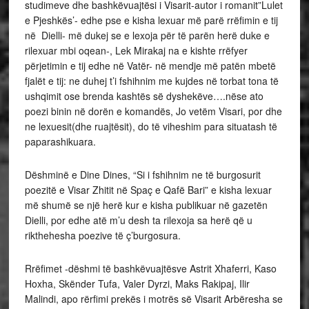
studimeve dhe bashkëvuajtësi i Visarit-autor i romanit”Lulet
e Pjeshkës’- edhe pse e kisha lexuar më parë rrëfimin e tij
në Dielli- më dukej se e lexoja për të parën herë duke e
rilexuar mbi oqean-, Lek Mirakaj na e kishte rrëfyer
përjetimin e tij edhe në Vatër- në mendje më patën mbetë
fjalët e tij: ne duhej t’i fshihnim me kujdes në torbat tona të
ushqimit ose brenda kashtës së dyshekëve….nëse ato
poezi binin në dorën e komandës, Jo vetëm Visari, por dhe
ne lexuesit(dhe ruajtësit), do të viheshim para situatash të
paparashikuara.
Dëshminë e Dine Dines, “Si i fshihnim ne të burgosurit
poezitë e Visar Zhitit në Spaç e Qafë Bari” e kisha lexuar
më shumë se një herë kur e kisha publikuar në gazetën
Dielli, por edhe atë m’u desh ta rilexoja sa herë që u
rikthehesha poezive të ç’burgosura.
Rrëfimet -dëshmi të bashkëvuajtësve Astrit Xhaferri, Kaso
Hoxha, Skënder Tufa, Valer Dyrzi, Maks Rakipaj, Ilir
Malindi, apo rërfimi prekës i motrës së Visarit Arbëresha se