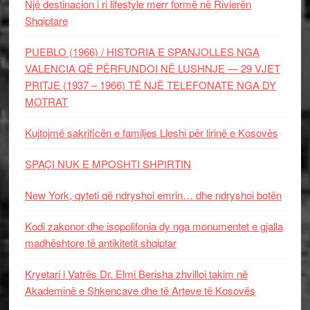
Një destinacion i ri lifestyle merr formë në Rivierën
Shqiptare
PUEBLO (1966) / HISTORIA E SPANJOLLES NGA
VALENCIA QË PËRFUNDOI NË LUSHNJE — 29 VJET
PRITJE (1937 – 1966) TË NJË TELEFONATE NGA DY
MOTRAT
Kujtojmë sakrificën e familjes Lleshi për lirinë e Kosovës
SPAÇI NUK E MPOSHTI SHPIRTIN
New York, qyteti që ndryshoi emrin… dhe ndryshoi botën
Kodi zakonor dhe isopolifonia dy nga monumentet e gjalla
madhështore të antikitetit shqiptar
Kryetari i Vatrës Dr. Elmi Berisha zhvilloi takim në
Akademinë e Shkencave dhe të Arteve të Kosovës