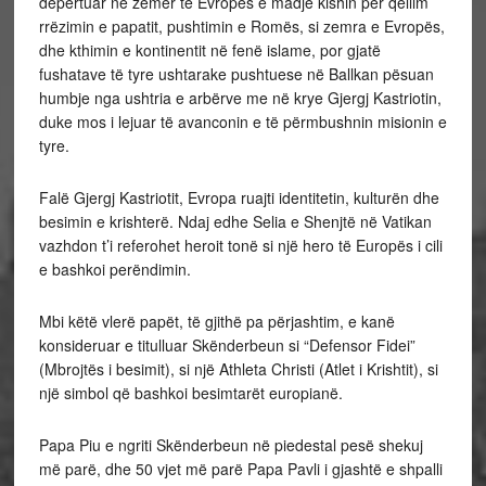
depërtuar në zemër të Evropës e madje kishin për qëllim
rrëzimin e papatit, pushtimin e Romës, si zemra e Evropës,
dhe kthimin e kontinentit në fenë islame, por gjatë
fushatave të tyre ushtarake pushtuese në Ballkan pësuan
humbje nga ushtria e arbërve me në krye Gjergj Kastriotin,
duke mos i lejuar të avanconin e të përmbushnin misionin e
tyre.
Falë Gjergj Kastriotit, Evropa ruajti identitetin, kulturën dhe
besimin e krishterë. Ndaj edhe Selia e Shenjtë në Vatikan
vazhdon t’i referohet heroit tonë si një hero të Europës i cili
e bashkoi perëndimin.
Mbi këtë vlerë papët, të gjithë pa përjashtim, e kanë
konsideruar e titulluar Skënderbeun si “Defensor Fidei”
(Mbrojtës i besimit), si një Athleta Christi (Atlet i Krishtit), si
një simbol që bashkoi besimtarët europianë.
Papa Piu e ngriti Skënderbeun në piedestal pesë shekuj
më parë, dhe 50 vjet më parë Papa Pavli i gjashtë e shpalli