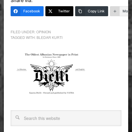
Share via:
Facebook
Twitter
Copy Link
More
FILED UNDER:
OPINION
TAGGED WITH:
BLEDAR KURTI