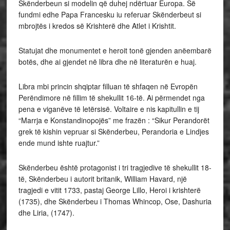
Skënderbeun si modelin që duhej ndërtuar Europa. Së
fundmi edhe Papa Francesku iu referuar Skënderbeut si
mbrojtës i kredos së Krishterë dhe Atlet i Krishtit.
Statujat dhe monumentet e heroit tonë gjenden anëembarë
botës, dhe ai gjendet në libra dhe në literaturën e huaj.
Libra mbi princin shqiptar filluan të shfaqen në Evropën
Perëndimore në fillim të shekullit 16-të. Ai përmendet nga
pena e viganëve të letërsisë. Voltaire e nis kapitullin e tij
“Marrja e Konstandinopojës” me frazën : “Sikur Perandorët
grek të kishin vepruar si Skënderbeu, Perandoria e Lindjes
ende mund ishte ruajtur.”
Skënderbeu është protagonist i tri tragjedive të shekullit 18-
të, Skënderbeu i autorit britanik, William Havard, një
tragjedi e vitit 1733, pastaj George Lillo, Heroi i krishterë
(1735), dhe Skënderbeu i Thomas Whincop, Ose, Dashuria
dhe Liria, (1747).