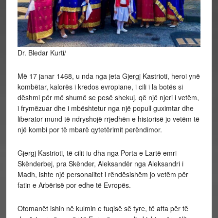
Dr. Bledar Kurti/
Më 17 janar 1468, u nda nga jeta Gjergj Kastrioti, heroi ynë
kombëtar, kalorës i kredos evropiane, i cili i la botës si
dëshmi për më shumë se pesë shekuj, që një njeri i vetëm,
i frymëzuar dhe i mbështetur nga një popull guximtar dhe
liberator mund të ndryshojë rrjedhën e historisë jo vetëm të
një kombi por të mbarë qytetërimit perëndimor.
Gjergj Kastrioti, të cilit iu dha nga Porta e Lartë emri
Skënderbej, pra Skënder, Aleksandër nga Aleksandri i
Madh, ishte një personalitet i rëndësishëm jo vetëm për
fatin e Arbërisë por edhe të Evropës.
Otomanët ishin në kulmin e fuqisë së tyre, të afta për të