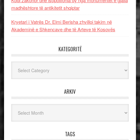
Kodi zakonor dhe isopolifonia dy nga monumentet e gjalla
madhështore të antikitetit shqiptar
Kryetari i Vatrës Dr. Elmi Berisha zhvilloi takim në
Akademinë e Shkencave dhe të Arteve të Kosovës
KATEGORITË
Kategoritë
ARKIV
Arkiv
TAGS