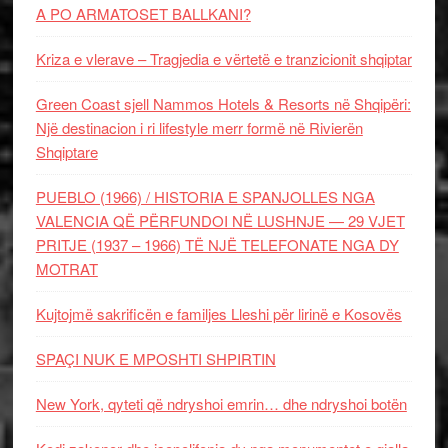
A PO ARMATOSET BALLKANI?
Kriza e vlerave – Tragjedia e vërtetë e tranzicionit shqiptar
Green Coast sjell Nammos Hotels & Resorts në Shqipëri:
Një destinacion i ri lifestyle merr formë në Rivierën
Shqiptare
PUEBLO (1966) / HISTORIA E SPANJOLLES NGA
VALENCIA QË PËRFUNDOI NË LUSHNJE — 29 VJET
PRITJE (1937 – 1966) TË NJË TELEFONATE NGA DY
MOTRAT
Kujtojmë sakrificën e familjes Lleshi për lirinë e Kosovës
SPAÇI NUK E MPOSHTI SHPIRTIN
New York, qyteti që ndryshoi emrin… dhe ndryshoi botën