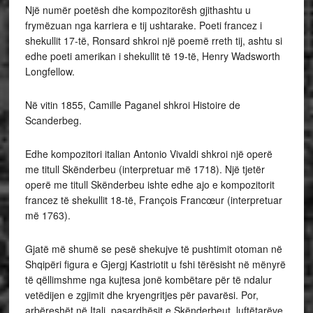
Një numër poetësh dhe kompozitorësh gjithashtu u
frymëzuan nga karriera e tij ushtarake. Poeti francez i
shekullit 17-të, Ronsard shkroi një poemë rreth tij, ashtu si
edhe poeti amerikan i shekullit të 19-të, Henry Wadsworth
Longfellow.
Në vitin 1855, Camille Paganel shkroi Histoire de
Scanderbeg.
Edhe kompozitori italian Antonio Vivaldi shkroi një operë
me titull Skënderbeu (interpretuar më 1718). Një tjetër
operë me titull Skënderbeu ishte edhe ajo e kompozitorit
francez të shekullit 18-të, François Francœur (interpretuar
më 1763).
Gjatë më shumë se pesë shekujve të pushtimit otoman në
Shqipëri figura e Gjergj Kastriotit u fshi tërësisht në mënyrë
të qëllimshme nga kujtesa jonë kombëtare për të ndalur
vetëdijen e zgjimit dhe kryengritjes për pavarësi. Por,
arbëreshët në Itali, pasardhësit e Skënderbeut, luftëtarëve