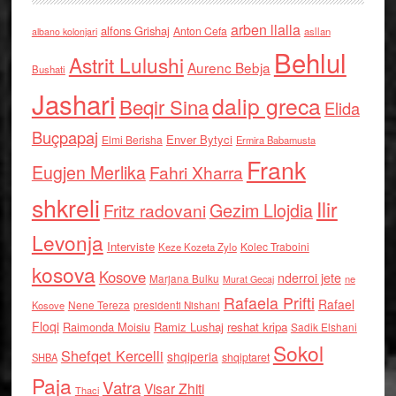
arben llalla
alfons Grishaj
Anton Cefa
asllan
albano kolonjari
Behlul
Astrit Lulushi
Aurenc Bebja
Bushati
Jashari
dalip greca
Beqir Sina
Elida
Buçpapaj
Enver Bytyci
Elmi Berisha
Ermira Babamusta
Frank
Eugjen Merlika
Fahri Xharra
shkreli
Ilir
Gezim Llojdia
Fritz radovani
Levonja
Interviste
Kolec Traboini
Keze Kozeta Zylo
kosova
Kosove
nderroi jete
Marjana Bulku
ne
Murat Gecaj
Rafaela Prifti
Rafael
Nene Tereza
Kosove
presidenti Nishani
Floqi
Raimonda Moisiu
Ramiz Lushaj
reshat kripa
Sadik Elshani
Sokol
Shefqet Kercelli
shqiperia
shqiptaret
SHBA
Paja
Vatra
Visar Zhiti
Thaci