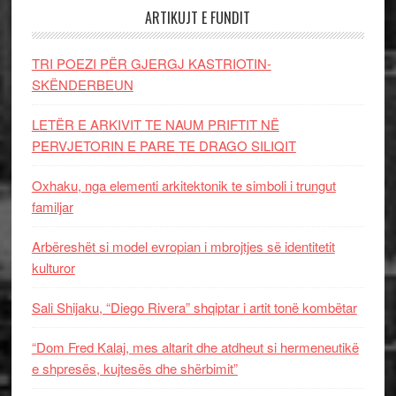
ARTIKUJT E FUNDIT
TRI POEZI PËR GJERGJ KASTRIOTIN-
SKËNDERBEUN
LETËR E ARKIVIT TE NAUM PRIFTIT NË
PERVJETORIN E PARE TE DRAGO SILIQIT
Oxhaku, nga elementi arkitektonik te simboli i trungut
familjar
Arbëreshët si model evropian i mbrojtjes së identitetit
kulturor
Sali Shijaku, “Diego Rivera” shqiptar i artit tonë kombëtar
“Dom Fred Kalaj, mes altarit dhe atdheut si hermeneutikë
e shpresës, kujtesës dhe shërbimit”