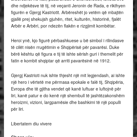
dhe ndjekësve të tij, në veçanti Jeronin de Rada, e rikthyen
figurën e Gjergj Kastriotit. Arbëreshët jo vetëm që mbajtën
gjallë prej shekujsh gjuhën, ritet, kulturën, historinë, fjalët
Arbër e Arbëri, por ndezën flakën e rizgjimit kombëtar.
Heroi ynë, kjo figurë përbashkuese u bë simbol i rilindasve
të cilët nisën rrugëtimin e Shqipërisë për pavarësi. Duke
bërë kështu që figura e tij të ishte sërish guri i themelit për
fatin e kombit shqiptar që arriti pavarësinë në 1912.
Gjergj Kastrioti nuk ishte thjesht një mit legjendash, ai ishte
një hero i vërtetë me përmasa epokale e falë tij, Shqipëria,
Evropa dhe të gjitha vendet që kanë luftuar e luftojnë për
liri, kanë patur e do kenë një shembull të jashtëzakonshëm
heroizmi, vizioni, largpamësie dhe bashkimi të një populli
për liri.
Libertatem diu vivere