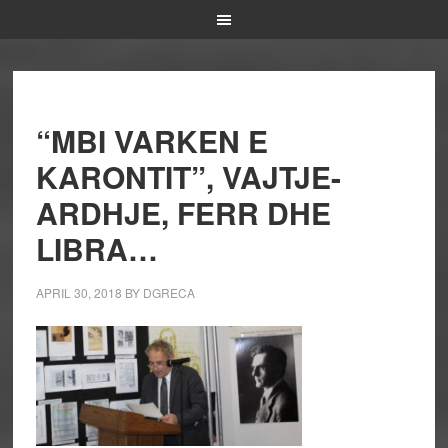
“MBI VARKEN E
KARONTIT”, VAJTJE-
ARDHJE, FERR DHE
LIBRA…
APRIL 30, 2018
BY
DGRECA