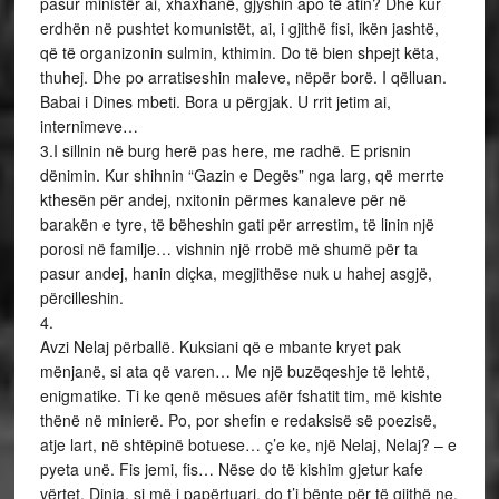
pasur ministër ai, xhaxhanë, gjyshin apo të atin? Dhe kur
erdhën në pushtet komunistët, ai, i gjithë fisi, ikën jashtë,
që të organizonin sulmin, kthimin. Do të bien shpejt këta,
thuhej. Dhe po arratiseshin maleve, nëpër borë. I qëlluan.
Babai i Dines mbeti. Bora u përgjak. U rrit jetim ai,
internimeve…
3.I sillnin në burg herë pas here, me radhë. E prisnin
dënimin. Kur shihnin “Gazin e Degës” nga larg, që merrte
kthesën për andej, nxitonin përmes kanaleve për në
barakën e tyre, të bëheshin gati për arrestim, të linin një
porosi në familje… vishnin një rrobë më shumë për ta
pasur andej, hanin diçka, megjithëse nuk u hahej asgjë,
përcilleshin.
4.
Avzi Nelaj përballë. Kuksiani që e mbante kryet pak
mënjanë, si ata që varen… Me një buzëqeshje të lehtë,
enigmatike. Ti ke qenë mësues afër fshatit tim, më kishte
thënë në minierë. Po, por shefin e redaksisë së poezisë,
atje lart, në shtëpinë botuese… ç’e ke, një Nelaj, Nelaj? – e
pyeta unë. Fis jemi, fis… Nëse do të kishim gjetur kafe
vërtet, Dinia, si më i papërtuari, do t’i bënte për të gjithë ne,