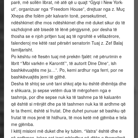
parë, më sollën librat, në atë që u quajt “Gjyqi i New York-
ut”, organizuar nga “Freedom House”, drejtuar nga z. Muç
Xhepa dhe folëm për kalvarin tonë, persekutimet,
ndëshkimet dhe mos ndëshkimet dhe më duket sikur do të
vazhdojmë atë bisedë të lënë përgjysmë, por desha të
thosha se e njoh pritjen tuaj aq të ngrohtë e vëllazërore,
falenderoj me këtë rast përsëri senatorin Tuaj z. Zef Balaj
familjarisht.
Po kështu në ftesën tuaj më prekën fjalët: në përurimin e
librit “’Mbi varkën e Karontit’”, të autorit Dine Dine”, ish
bashkëvuajtës me ju…”. Po, kemi ardhur nga ferri, por ne
bashkëvuajtës jemi të gjithë.
Desha të shtoj se unë tani shkoj atje ku është dhëmbja dhe
e shkuara, jo sepse vetëm dua të mërgohem nga e
tashmja, por dhe sepse nuk ka të tashme pa të kaluarën
që është si rrënjët dhe pa të tashmen nuk ka të ardhme që
le ta themi, është si frutat. Dhe duhet punuar së bashku që
frutat të mos jenë të hidhura, të mos ketë më gjëmba e tela
me gjëmba.
I këtij misioni më duket dhe ky tubim. “Vatra” është dhe e
së ardhmes, teksa sot jemi mbledhur në ditën e themelimit