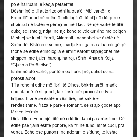
po e harruam, e keqja përsëritet.
Dëshminë e tij autori zgjodhi ta quajë “Mbi varkën e
Karontit”, mori në ndihmë mitologjinë, të atij që dërgonte
shpirtrat në botën e përtejme, në Had. Në një varkë të tillë
dukej se ishte gjindja, në një kohë të vdekur dhe më pëlqen
të shtoj se lumi i Ferrit, Akleronti, mendohet se është në
Sarandë, Bistrica e sotme, madje ka nga ata albanalogë që
thonë se edhe etimologjia e emrit Karont shpjegohet me
shqipen, me fjalën haronj, harroj. (Shih: Aristidh Kolja
“Gjuha e Perëndive”).
Ishim në atë varkë, por të mos harrojmë, duket se na
porosit autori.
T’i afrohemi edhe më librit të Dines. Shkrimtarët, madje
dhe ata më të shquarit, kur flasin për procesin e tyre
krijues, thonë se është e vështirë, më saktë e
rëndësishme, fraza e parë e romanit, se si ajo godet apo
tërheq leximin.
Dinia fillon: Edhe një ditë në ndërtim kaloi pa arrestime! Që
edhe pse fjalia është pohore, ka “!” në fund. Ishte cudi, pra,
vërtet. Edhe pse punonin në ndërtim e s’duhej të kishte