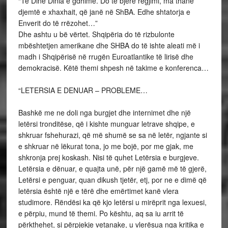
“Te Dine Dinia e gdhimë. Do të bjerë regjimi, ma thanë
djemtë e xhaxhait, që janë në ShBA. Edhe shtatorja e
Enverit do të rrëzohet…”
Dhe ashtu u bë vërtet. Shqipëria do të rizbulonte
mbështetjen amerikane dhe SHBA do të ishte aleati më i
madh i Shqipërisë në rrugën Euroatlantike të lirisë dhe
demokracisë. Këtë themi shpesh në takime e konferenca…
“LETERSIA E DENUAR – PROBLEME…
Bashkë me ne doli nga burgjet dhe internimet dhe një
letërsi tronditëse, që i kishte munguar letrave shqipe, e
shkruar fshehurazi, që më shumë se sa në letër, ngjante si
e shkruar në lëkurat tona, jo me bojë, por me gjak, me
shkronja prej koskash. Nisi të quhet Letërsia e burgjeve.
Letërsia e dënuar, e quajta unë, për një gamë më të gjerë,
Letërsi e penguar, quan dikush tjetër, etj, por ne e dimë që
letërsia është një e tërë dhe emërtimet kanë vlera
studimore. Rëndësi ka që kjo letërsi u mirëprit nga lexuesi,
e përpiu, mund të themi. Po kështu, aq sa iu arrit të
përkthehet, si përpjekje vetanake, u vlerësua nga kritika e