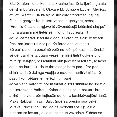
Bilal Xhaferrit dhe iken te shkruajne jashtë te tjerë, nga ata
që ishin burgjeve s H. Gjoka e M. Bungo e Eugjen Merlika,
etj, etj. Marcel Hila ka sjelle subjekte tronditese, etj, etj.
E kë ka gënjyer kjo letërsi, vecse te genjyerit, besoj.
“Erdhi letërsia e burgjeve të zëvendësojë letërsinë shqipe”
– dha alarmin një tjetër zë i njohur i socrealizmit.
Jo, jo, camarad, letërsia e dënuar erdhi të sjellë vetveten.
Pasuron letërsinë shqipe. Ka forca dhe vazhdon.
Së pari duhet ta besojmë vetë ne, që i përkasim Letërsisë
së dënuar dhe ta duam veprën e njëri-tjetrit duke e ditur
mirë që vuajtjet, persekutimi nuk janë vlera letrare, të kesh
qenë në burg nuk do të thotë se je bërë poet. Por poeti,
shkrimatri që del nga vuajtja e madhe, martirizimi është
pasuri kombëtare, e njerëzimit mbarë..
Jo varkat e Karontit, por makinat e librit shkarkojnë librat e
rinj librarive të Atdheut. Kohët e fundit kanë botuar libra të
arrirë, me vlera për kujtesën edhe tre bashkëvuajtësit tanë,
Maks Rakipaj, Hasan Bajo, (ndërsa presim nga Lekë
Mirakaj) dhe Dine Dine, që na mblodhi sot. Që kur e
mbaron së lexuari, e ndjen se do të vazhdojë. S’dihet se