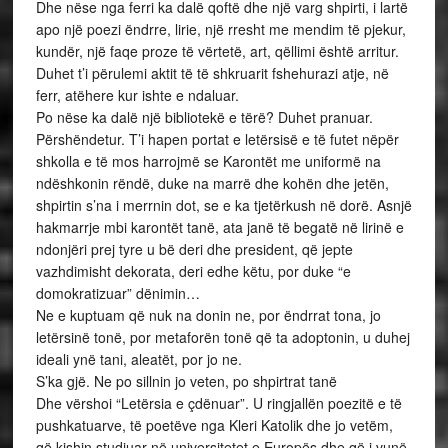
Dhe nëse nga ferri ka dalë qoftë dhe një varg shpirti, i lartë
apo një poezi ëndrre, lirie, një rresht me mendim të pjekur,
kundër, një faqe proze të vërtetë, art, qëllimi është arritur.
Duhet t’i përulemi aktit të të shkruarit fshehurazi atje, në
ferr, atëhere kur ishte e ndaluar.
Po nëse ka dalë një bibliotekë e tërë? Duhet pranuar.
Përshëndetur. T’i hapen portat e letërsisë e të futet nëpër
shkolla e të mos harrojmë se Karontët me uniformë na
ndëshkonin rëndë, duke na marrë dhe kohën dhe jetën,
shpirtin s’na i merrnin dot, se e ka tjetërkush në dorë. Asnjë
hakmarrje mbi karontët tanë, ata janë të begatë në lirinë e
ndonjëri prej tyre u bë deri dhe president, që jepte
vazhdimisht dekorata, deri edhe këtu, por duke “e
domokratizuar” dënimin…
Ne e kuptuam që nuk na donin ne, por ëndrrat tona, jo
letërsinë tonë, por metaforën tonë që ta adoptonin, u duhej
ideali ynë tani, aleatët, por jo ne.
S’ka gjë. Ne po sillnin jo veten, po shpirtrat tanë
Dhe vërshoi “Letërsia e çdënuar”. U ringjallën poezitë e të
pushkatuarve, të poetëve nga Kleri Katolik dhe jo vetëm,
që kishin studiuar në universitetet e Europës dhe që i vunë