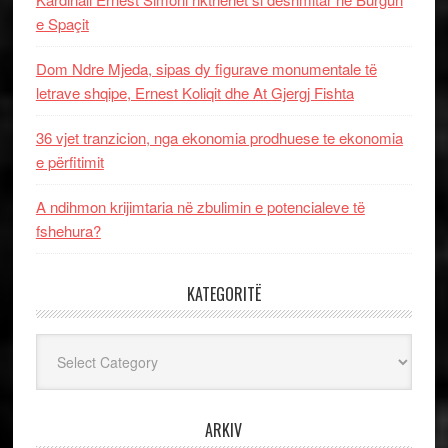
e Spaçit
Dom Ndre Mjeda, sipas dy figurave monumentale të
letrave shqipe, Ernest Koliqit dhe At Gjergj Fishta
36 vjet tranzicion, nga ekonomia prodhuese te ekonomia
e përfitimit
A ndihmon krijimtaria në zbulimin e potencialeve të
fshehura?
KATEGORITË
Kategoritë
ARKIV