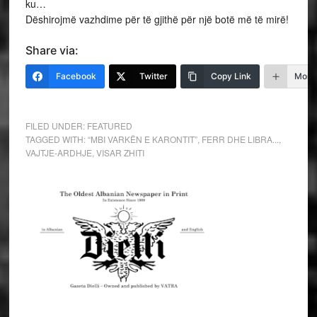
ku…
Dëshirojmë vazhdime për të gjithë për një botë më të mirë!
Share via:
Facebook
Twitter
Copy Link
More
FILED UNDER:
FEATURED
TAGGED WITH:
“MBI VARKËN E KARONTIT”
,
FERR DHE LIBRA...
,
VAJTJE-ARDHJE
,
VISAR ZHITI