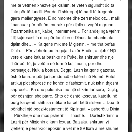
me të vetmen xhezve që kishim, të vetën sigurisht do ta
linte për të fundit. Por do t’i shkrepej të parit të tregonte
gjëra mallëngjyese. E ndihmonte dhe zëri melodioz… malli
i pashuar për nënën, meraku për djalin e vogël e gruan…
Fizarmonika e tij kalbej internimeve… Por andej nga vjehrri
i tij kujdeseshin dhe për familjen e Dines. Ia mbanin ata
djalin dhe… – Ka qenë mik me Migjenin, – më tha befas
Dinia. – Për vjehrrin po tregoja, Lazër Radin, e njeh? Një
verë e kanë kaluar bashkë në Pukë, ka shkruar dhe një
libër për të, jo vetëm në formë kujtimesh, por dhe
përsiatjeje. Nuk ia botuan. Dëgjo, Lazri ka qenë gazetar,
është lauruar për jurisprudencë e letërsi në Romë. Botoi
artikuj plot shpresë në kohën e fashizmit, nuk ishin thjesht
shpresë… Ka dhe polemika me një shkrimtar serb, Duçiq,
për çështjen shqiptare. Shto që është kosovar, katolik, në
burg ka qenë, shih sa mëkate ka për këtë sistem… Dua të
përkthej një poezi-testament të Kiplingut, – psherëtiu Dinia.
– Përktheje dhe mos psherëti, – thashë. – Dorëshkrimin e
Lazrit për Migjenin e kam lexuar. Balzaku, shkruan yt
vjehërr, e përshkroi epokën e vet me 89 libra a më shumë,