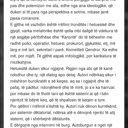
pas dhe polemizon me ata, edhe nga ana ideologjike, që
duken si të para nga perspektiva e sotme, mbase janë
pjesa romanore.
E gjitha në vazhdim është rrëfimi tronditës i hetuesisë dhe
gjyqit, varka metaforike është qelia mbi dallgë të vdekura të
një asgjëje përthithëse dhe “Karontë” do të bëheshin me
radhë polici, operativi, hetuesi, prokurori, gjykatësi, etj, më
larg e më lart, sekretari i parë, Kometiteti Qendror. Ka edhe
më, por mjaft. Të gjithë aspak mitologjikë, por karikatura të
rrezikshjme.
Hetuesitë duken sikur ngjajnë. Rigjen nga ato që të kanë
ndodhur dhe ty, një dialog apo detaj. Autori ndërkaq sikur i
mëshiron burokratët e së keqes, aq sa i ngjajnë dhe të
pafaj, të paditur, ndonjëherë dhe të mirë, jo s’e ka harruar,
por mbase do të thotë tani që është sistemi ai që i bën
njerëzit të bëjnë keq, që të shpalosin të keqen e tyre.
Por qëllimi i rrëfimit s’është ky. Autori nuk dënon kurrëkënd,
por sistemin diktatorial, ndërsa atë e dënojnë njerëz të atij
sistemi, që i shërbejnë diktaturës.
E dërgojnë nga internimi në burg. Autoburgun e nget një