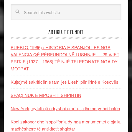
ARTIKUJT E FUNDIT
PUEBLO (1966) / HISTORIA E SPANJOLLES NGA
VALENCIA QË PËRFUNDOI NË LUSHNJE — 29 VJET
PRITJE (1937 – 1966) TË NJË TELEFONATE NGA DY
MOTRAT
Kujtojmë sakrificën e familjes Lleshi për lirinë e Kosovës
SPAÇI NUK E MPOSHTI SHPIRTIN
New York, qyteti që ndryshoi emrin… dhe ndryshoi botën
Kodi zakonor dhe isopolifonia dy nga monumentet e gjalla
madhështore të antikitetit shqiptar