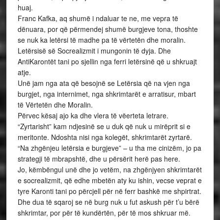
huaj.
Franc Kafka, aq shumë i ndaluar te ne, me vepra të
dënuara, por që përmendej shumë burgjeve tona, thoshte
se nuk ka letërsi të madhe pa të vërtetën dhe moralin.
Letërsisë së Socrealizmit i mungonin të dyja. Dhe
AntiKarontët tani po sjellin nga ferri letërsinë që u shkruajt
atje.
Unë jam nga ata që besojnë se Letërsia që na vjen nga
burgjet, nga internimet, nga shkrimtarët e arratisur, mbart
të Vërtetën dhe Moralin.
Përvec kësaj ajo ka dhe vlera të vëerteta letrare.
“Zyrtarisht” kam ndjesinë se u duk që nuk u mirëprit si e
meritonte. Ndoshta nisi nga kolegët, shkrimtarët zyrtarë.
“Na zhgënjeu letërsia e burgjeve” – u tha me cinizëm, jo pa
strategji të mbrapshtë, dhe u përsërit herë pas here.
Jo, këmbëngul unë dhe jo vetëm, na zhgënjyen shkrimtarët
e socrealizmit, që edhe mbetën aty ku ishin, vecse veprat e
tyre Karonti tani po përcjell për në ferr bashkë me shpirtrat.
Dhe dua të sqaroj se në burg nuk u fut askush për t’u bërë
shkrimtar, por për të kundërtën, për të mos shkruar më.