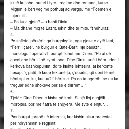
s’më kujtohet numri i tyre, tregime dhe romane, kurse
Migjeni e bëri veç me pothuaj aq vargje, me “Poemën e
mjerimit”.
– Po ku e gjete? – u habit Dinia.
– Ma dhanë miq të Lazrit, ishin dhe të mitë, fshehurazi.
5.
Po shfletoj përsëri nga burgologjia, nga pjesa e dytë tani,
“Ferri i çarë”, në burgun e Qafë-Barit, një pasazh,
monologu i operativit, por që lidhet me Dinen: “Po ai që
guxoi dhe bërtiti në zyrat tona, Dine Dinia, unë i bëra nder, i
kërkova bashkëpunim, do të kishte lehtësira, ai kërkonte
hesap: “ç’patë të keqe tek unë ju, ç’dobësi, që doni të më
bëni spiun, ku, kuuuu?!” bërtiste. Po do ta ngordh, se ua ka
treguar edhe shokëve për se e thirrëm…”
6.
Tjetër: Dine Dinen e kisha në krah. Si një lloj engjëlli
mbrojtës, por me flatra të shqyera. Me sytë e ënjtur…
7.
Pas burgut, prapë në internim, kur kishin nisur protestat
për ndryshimin e regjimit: