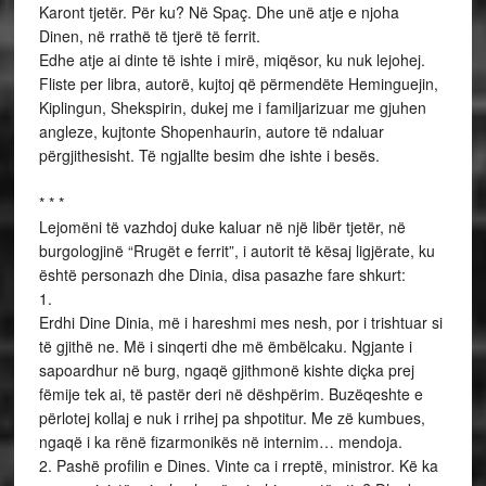
Karont tjetër. Për ku? Në Spaç. Dhe unë atje e njoha
Dinen, në rrathë të tjerë të ferrit.
Edhe atje ai dinte të ishte i mirë, miqësor, ku nuk lejohej.
Fliste per libra, autorë, kujtoj që përmendëte Heminguejin,
Kiplingun, Shekspirin, dukej me i familjarizuar me gjuhen
angleze, kujtonte Shopenhaurin, autore të ndaluar
përgjithesisht. Të ngjallte besim dhe ishte i besës.
* * *
Lejomëni të vazhdoj duke kaluar në një libër tjetër, në
burgologjinë “Rrugët e ferrit”, i autorit të kësaj ligjërate, ku
është personazh dhe Dinia, disa pasazhe fare shkurt:
1.
Erdhi Dine Dinia, më i hareshmi mes nesh, por i trishtuar si
të gjithë ne. Më i sinqerti dhe më ëmbëlcaku. Ngjante i
sapoardhur në burg, ngaqë gjithmonë kishte diçka prej
fëmije tek ai, të pastër deri në dëshpërim. Buzëqeshte e
përlotej kollaj e nuk i rrihej pa shpotitur. Me zë kumbues,
ngaqë i ka rënë fizarmonikës në internim… mendoja.
2. Pashë profilin e Dines. Vinte ca i rreptë, ministror. Kë ka