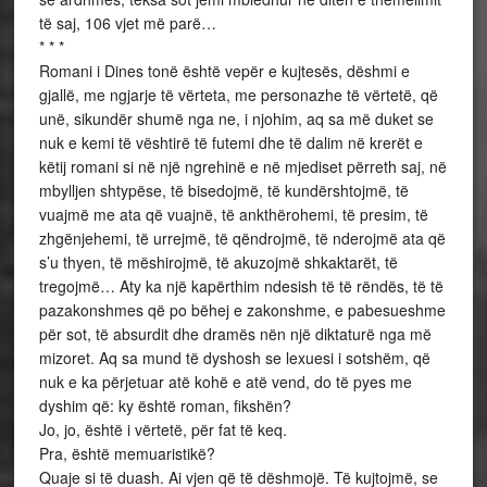
të saj, 106 vjet më parë…
* * *
Romani i Dines tonë është vepër e kujtesës, dëshmi e
gjallë, me ngjarje të vërteta, me personazhe të vërtetë, që
unë, sikundër shumë nga ne, i njohim, aq sa më duket se
nuk e kemi të vështirë të futemi dhe të dalim në krerët e
këtij romani si në një ngrehinë e në mjediset përreth saj, në
mbylljen shtypëse, të bisedojmë, të kundërshtojmë, të
vuajmë me ata që vuajnë, të ankthërohemi, të presim, të
zhgënjehemi, të urrejmë, të qëndrojmë, të nderojmë ata që
s’u thyen, të mëshirojmë, të akuzojmë shkaktarët, të
tregojmë… Aty ka një kapërthim ndesish të të rëndës, të të
pazakonshmes që po bëhej e zakonshme, e pabesueshme
për sot, të absurdit dhe dramës nën një diktaturë nga më
mizoret. Aq sa mund të dyshosh se lexuesi i sotshëm, që
nuk e ka përjetuar atë kohë e atë vend, do të pyes me
dyshim që: ky është roman, fikshën?
Jo, jo, është i vërtetë, për fat të keq.
Pra, është memuaristikë?
Quaje si të duash. Ai vjen që të dëshmojë. Të kujtojmë, se