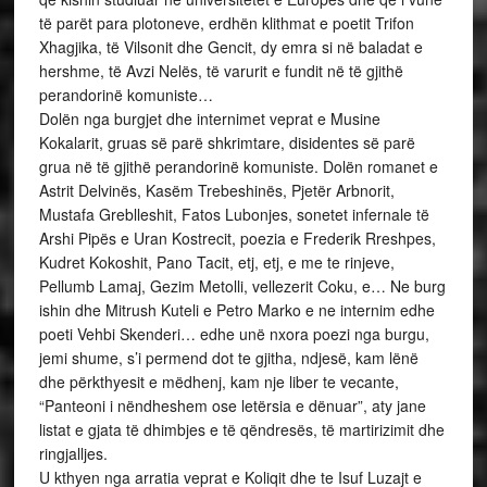
të parët para plotoneve, erdhën klithmat e poetit Trifon
Xhagjika, të Vilsonit dhe Gencit, dy emra si në baladat e
hershme, të Avzi Nelës, të varurit e fundit në të gjithë
perandorinë komuniste…
Dolën nga burgjet dhe internimet veprat e Musine
Kokalarit, gruas së parë shkrimtare, disidentes së parë
grua në të gjithë perandorinë komuniste. Dolën romanet e
Astrit Delvinës, Kasëm Trebeshinës, Pjetër Arbnorit,
Mustafa Greblleshit, Fatos Lubonjes, sonetet infernale të
Arshi Pipës e Uran Kostrecit, poezia e Frederik Rreshpes,
Kudret Kokoshit, Pano Tacit, etj, etj, e me te rinjeve,
Pellumb Lamaj, Gezim Metolli, vellezerit Coku, e… Ne burg
ishin dhe Mitrush Kuteli e Petro Marko e ne internim edhe
poeti Vehbi Skenderi… edhe unë nxora poezi nga burgu,
jemi shume, s’i permend dot te gjitha, ndjesë, kam lënë
dhe përkthyesit e mëdhenj, kam nje liber te vecante,
“Panteoni i nëndheshem ose letërsia e dënuar”, aty jane
listat e gjata të dhimbjes e të qëndresës, të martirizimit dhe
ringjalljes.
U kthyen nga arratia veprat e Koliqit dhe te Isuf Luzajt e