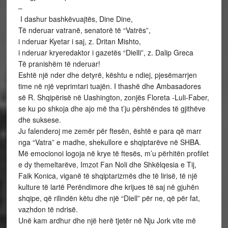
–
I dashur bashkëvuajtës, Dine Dine,
Të nderuar vatranë, senatorë të “Vatrës”,
i nderuar Kyetar i saj, z. Dritan Mishto,
i nderuar kryeredaktor i gazetës “Dielli”, z. Dalip Greca
Të pranishëm të nderuar!
Eshtë një nder dhe detyrë, kështu e ndiej, pjesëmarrjen
time në një veprimtari tuajën. I thashë dhe Ambasadores
së R. Shqipërisë në Uashington, zonjës Floreta -Luli-Faber,
se ku po shkoja dhe ajo më tha t’ju përshëndes të gjithëve
dhe suksese.
Ju falenderoj me zemër për ftesën, është e para që marr
nga “Vatra” e madhe, shekullore e shqiptarëve në SHBA.
Më emocionoi logoja në krye të ftesës, m’u përhitën profilet
e dy themeltarëve, Imzot Fan Noli dhe Shkëlqesia e Tij,
Faik Konica, viganë të shqiptarizmës dhe të lirisë, të një
kulture të lartë Perëndimore dhe krijues të saj në gjuhën
shqipe, që rilindën këtu dhe një “Diell” për ne, që për fat,
vazhdon të ndrisë.
Unë kam ardhur dhe një herë tjetër në Nju Jork vite më