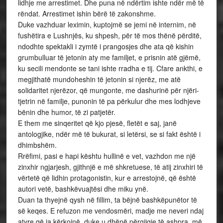
lidhje me arrestimet. Dhe puna në ndërtim ishte ndër më të
rëndat. Arrestimet ishin bërë të zakonshme.
Duke vazhduar leximin, kuptojmë se jemi në internim, në
fushëtira e Lushnjës, ku shpesh, për të mos thënë përditë,
ndodhte spektakli i zymtë i prangosjes dhe ata që kishin
grumbulluar të jetonin aty me familjet, e prisnin atë gjëmë,
ku secili mendonte se tani ishte rradha e tij. Cfare ankthi, e
megjithatë mundoheshin të jetonin si njerëz, me atë
solidaritet njerëzor, që mungonte, me dashurinë për njëri-
tjetrin në familje, punonin të pa përkulur dhe mes lodhjeve
bënin dhe humor, të zi patjetër.
E them me sinqeritet që kjo pjesë, fletët e saj, janë
antologjike, ndër më të bukurat, si letërsi, se si fakt është i
dhimbshëm.
Rrëfimi, pasi e hapi kështu hullinë e vet, vazhdon me një
zinxhir ngjarjesh, gjithnjë e më shkretuese, të atij zinxhiri të
vërtetë që lidhin protagonistin, kur e arrestojnë, që është
autori vetë, bashkëvuajtësi dhe miku ynë.
Duan ta thyejnë qysh në fillim, ta bëjnë bashkëpunëtor të
së keqes. E refuzon me vendosmëri, madje me neveri ndaj
atyre që ia kërkojnë, duke u dhënë përgjigje të ashpra, më