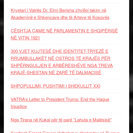
Kryetari i Vatrës Dr. Elmi Berisha zhvilloi takim në
Akademinë e Shkencave dhe të Arteve të Kosovës
ÇËSHTJA ÇAME NË PARLAMENTIN E SHQIPËRISË
NË VITIN 1921
300 VJET KUJTESË DHE IDENTITET-TRYEZË E
RRUMBULLAKËT NË OSTROS TË KRAJËS PËR
SHPËRNGULJEN E ARBËRESHËVE NGA TREVA
KRAJË-SHESTAN NË ZARË TË DALMACISË
SHPOPULLIMI, PUSHTIMI I SHEKULLIT XXI
VATRA’s Letter to President Trump: End the Hague
Injustice
Nga Tirana në Kukaj për të parë “Lahuta e Malësisë”
Kardinali Ernest Simoni rikthehet si dëshmitar në Burgun