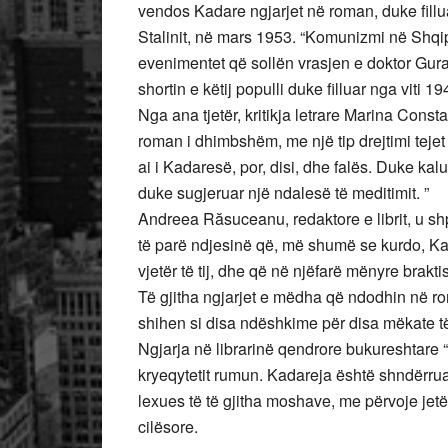
vendos Kadare ngjarjet në roman, duke fill
Stalinit, në mars 1953. “Komunizmi në Shqipë
evenimentet që sollën vrasjen e doktor Gur
shortin e këtij populli duke filluar nga viti 19
Nga ana tjetër, kritikja letrare Marina Cons
roman i dhimbshëm, me një tip drejtimi tejet 
ai i Kadaresë, por, disi, dhe falës. Duke kalu
duke sugjeruar një ndalesë të meditimit. ”
Andreea Răsuceanu, redaktore e librit, u sh
të parë ndjesinë që, më shumë se kurdo, Kad
vjetër të tij, dhe që në njëfarë mënyre brakti
Të gjitha ngjarjet e mëdha që ndodhin në rom
shihen si disa ndëshkime për disa mëkate të 
Ngjarja në librarinë qendrore bukureshtare 
kryeqytetit rumun. Kadareja është shndërruar
lexues të të gjitha moshave, me përvoje jet
cilësore.