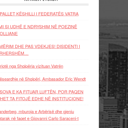
PALLET KËSHILLI I FEDERATËS VATRA
MI SI UDHË E NDRYSHIM NË POEZINË
OLLIANE
MËRIM DHE PAS VDEKJES! DISIDENTI I
ËRHERSHËM…
riotë nga Shqipëria vizituan Vatrën
ëseardhje në Shqipëri, Ambasador Eric Wendt
SOVA E KA FITUAR LUFTËN, POR PAQEN
HET TA FITOJË EDHE NË INSTITUCIONE!
nderbeg, mburoja e Arbërisë dhe gjeniu
tarak në faqet e Giovanni Carlo Saraceni-t