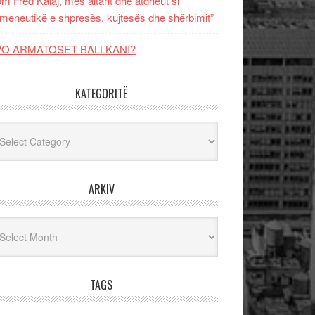
m Fred Kalaj, mes altarit dhe atdheut si
meneutikë e shpresës, kujtesës dhe shërbimit”
PO ARMATOSET BALLKANI?
KATEGORITË
egoritë
ARKIV
iv
TAGS