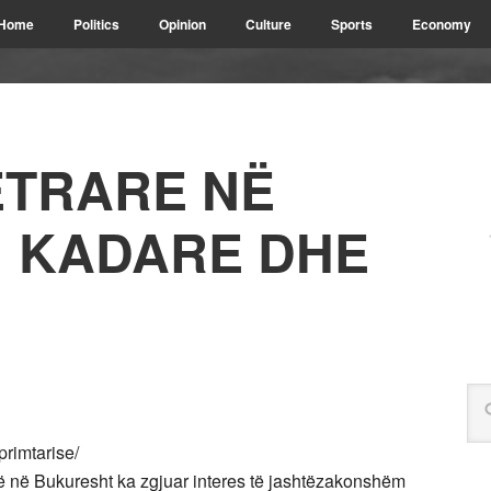
Home
Politics
Opinion
Culture
Sports
Economy
ETRARE NË
 KADARE DHE
rimtarise/
së në Bukuresht ka zgjuar interes të jashtëzakonshëm