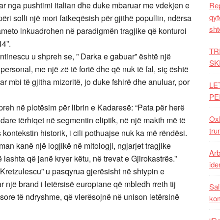
uar nga pushtimi italian dhe duke mbaruar me vdekjen e
Rep
qyt
ri solli një mori fatkeqësish për gjithë popullin, ndërsa
sht
ameto inkuadrohen në paradigmën tragjike që konturoi
44”.
TR
tantinescu u shpreh se, ” Darka e gabuar” është një
SK
personal, me një zë të fortë dhe që nuk të fal, siç është
ar mbi të gjitha mizoritë, jo duke fshirë dhe anuluar, por
LE
PE
preh në plotësim për librin e Kadaresë: “Pata për herë
Oxh
are tërhiqet në segmentin eliptik, në një makth më të
tru
s kontekstin historik, i cili pothuajse nuk ka më rëndësi.
an kanë një logjikë në mitologji, ngjarjet tragjike
Arb
lashta që janë kryer këtu, në trevat e Gjirokastrës.”
iden
“Kretzulescu” u pasqyrua gjerësisht në shtypin e
 një brand i letërsisë europiane që mbledh rreth tij
Sal
ësore të ndryshme, që vlerësojnë në unison letërsinë
ko