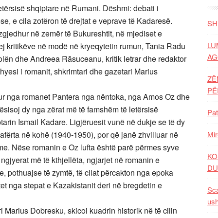
tërsisë shqiptare në Rumani. Dëshmi: debati i
e, e cila zotëron të drejtat e veprave të Kadaresë.
SH
 zgjedhur në zemër të Bukureshtit, në mjediset e
LU
prej kritikëve në modë në kryeqytetin rumun, Tania Radu
AG
olën dhe Andreea Răsuceanu, kritik letrar dhe redaktor
hyesi i romanit, shkrimtari dhe gazetari Marius
ZË
P
nisur nga romanet Pantera nga nëntoka, nga Amos Oz dhe
ësisoj dy nga zërat më të famshëm të letërsisë
Pat
arin Ismail Kadare. Ligjëruesit vunë në dukje se të dy
ë afërta në kohë (1940-1950), por që janë zhvilluar në
Mir
hme. Nëse romanin e Oz lufta është parë përmes syve
KO
ngjyerat më të kthjellëta, ngjarjet në romanin e
DU
 pothuajse të zymtë, të cilat përcakton nga epoka
ntet nga stepat e Kazakistanit deri në bregdetin e
Sca
ush
ari Marius Dobresku, skicoi kuadrin historik në të cilin