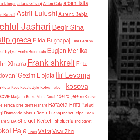
arben llalla
alfons Grishaj
Anton Cefa
no kolonjari
Astrit Lulushi
Aurenc Bebja
an Bushati
ehlul Jashari
Beqir Sina
alip greca
Elida Buçpapaj
Elmi Berisha
Eugjen Merlika
er Bytyci
Ermira Babamusta
Frank shkreli
hri Xharra
Fritz
Ilir Levonja
Gezim Llojdia
dovani
kosova
rviste
Kolec Traboini
Keze Kozeta Zylo
sove
nderroi jete
Marjana Bulku
ne Kosove
Murat Gecaj
Rafaela Prifti
Rafael
e Tereza
presidenti Nishani
qi
Raimonda Moisiu
Ramiz Lushaj
reshat kripa
Sadik
Shefqet Kercelli
shqiperia
hani
shqiptaret
SHBA
kol Paja
Vatra
Visar Zhiti
Thaci