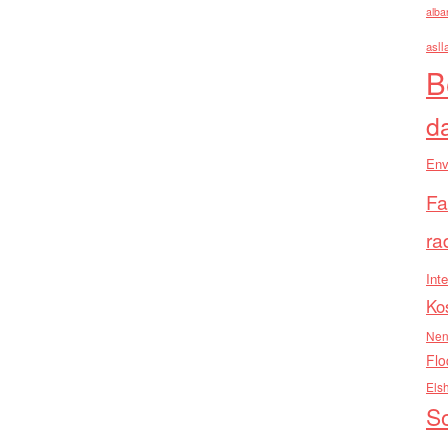
alba
asll
B
d
Env
Fa
ra
Inte
Ko
Nen
Flo
Els
So