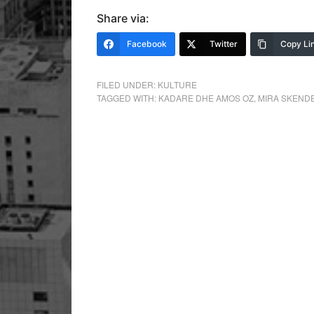
Share via:
Facebook
Twitter
Copy Li
FILED UNDER:
KULTURE
TAGGED WITH:
KADARE DHE AMOS OZ
,
MIRA SKEND