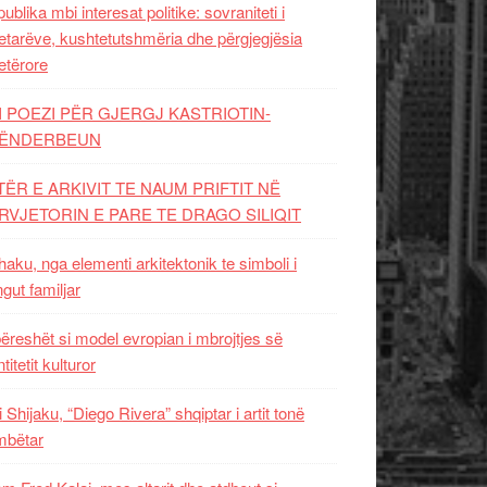
ublika mbi interesat politike: sovraniteti i
etarëve, kushtetutshmëria dhe përgjegjësia
etërore
I POEZI PËR GJERGJ KASTRIOTIN-
ËNDERBEUN
TËR E ARKIVIT TE NAUM PRIFTIT NË
RVJETORIN E PARE TE DRAGO SILIQIT
aku, nga elementi arkitektonik te simboli i
ngut familjar
ëreshët si model evropian i mbrojtjes së
titetit kulturor
i Shijaku, “Diego Rivera” shqiptar i artit tonë
mbëtar