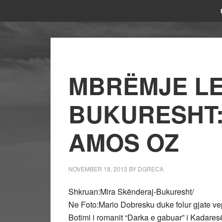
MBRËMJE L
BUKURESHT:
AMOS OZ
NOVEMBER 18, 2013
BY
DGRECA
Shkruan:Mira Skënderaj-Bukuresht/
Ne Foto:Mario Dobresku duke folur gjate vep
Botimi i romanit “Darka e gabuar” i Kadare