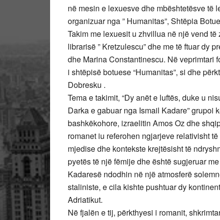
në mesin e lexuesve dhe mbështetësve të le
organizuar nga ” Humanitas”, Shtëpia Botues
Takim me lexuesit u zhvillua në një vend të
librarisë ” Kretzulescu” dhe me të ftuar dy 
dhe Marina Constantinescu. Në veprimtari f
i shtëpisë botuese “Humanitas”, si dhe përkt
Dobresku .
Tema e takimit, “Dy anët e luftës, duke u 
Darka e gabuar nga Ismail Kadare” grupoi k
bashkëkohore, izraelitin Amos Oz dhe shqipt
romanet iu referohen ngjarjeve relativisht t
mjedise dhe kontekste krejtësisht të ndrys
pyetës të një fëmije dhe është sugjeruar me 
Kadaresë ndodhin në një atmosferë solemne,
staliniste, e cila kishte pushtuar dy kontine
Adriatikut.
Në fjalën e tij, përkthyesi i romanit, shkrimt