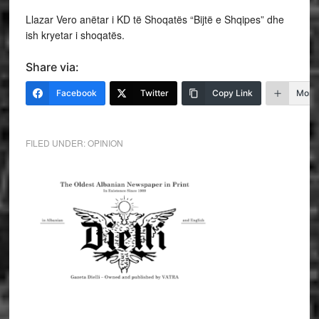
Llazar Vero anëtar i KD të Shoqatës “Bijtë e Shqipes” dhe
ish kryetar i shoqatës.
Share via:
Facebook
Twitter
Copy Link
More
FILED UNDER:
OPINION