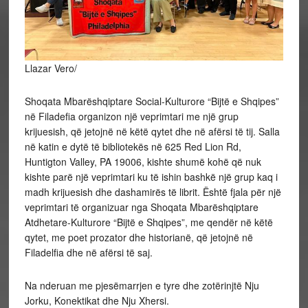
Llazar Vero/
Shoqata Mbarëshqiptare Social-Kulturore “Bijtë e Shqipes”
në Filadefia organizon një veprimtari me një grup
krijuesish, që jetojnë në këtë qytet dhe në afërsi të tij. Salla
në katin e dytë të bibliotekës në 625 Red Lion Rd,
Huntigton Valley, PA 19006, kishte shumë kohë që nuk
kishte parë një veprimtari ku të ishin bashkë një grup kaq i
madh krijuesish dhe dashamirës të librit. Është fjala për një
veprimtari të organizuar nga
Shoqata Mbarëshqiptare
Atdhetare-Kulturore “Bijtë e Shqipes”, me qendër në këtë
qytet, me poet prozator dhe historianë, që jetojnë në
Filadelfia dhe në afërsi të saj.
Na nderuan me pjesëmarrjen e tyre dhe zotërinjtë Nju
Jorku, Konektikat dhe Nju Xhersi.