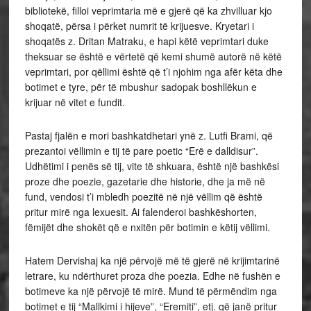
bibliotekë, filloi veprimtaria më e gjerë që ka zhvilluar kjo
shoqatë, përsa i përket numrit të krijuesve. Kryetari i
shoqatës z. Dritan Matraku, e hapi këtë veprimtari duke
theksuar se është e vërtetë që kemi shumë autorë në këtë
veprimtari, por qëllimi është që t’i njohim nga afër këta dhe
botimet e tyre, për të mbushur sadopak boshllëkun e
krijuar në vitet e fundit.
Pastaj fjalën e mori bashkatdhetari ynë z. Lutfi Brami, që
prezantoi vëllimin e tij të pare poetic “Erë e dalldisur”.
Udhëtimi i penës së tij, vite të shkuara, është një bashkësi
proze dhe poezie, gazetarie dhe historie, dhe ja më në
fund, vendosi t’i mbledh poezitë në një vëllim që është
pritur mirë nga lexuesit. Ai falenderoi bashkëshorten,
fëmijët dhe shokët që e nxitën për botimin e këtij vëllimi.
Hatem Dervishaj ka një përvojë më të gjerë në krijimtarinë
letrare, ku ndërthuret proza dhe poezia. Edhe në fushën e
botimeve ka një përvojë të mirë. Mund të përmëndim nga
botimet e tij “Mallkimi i hijeve”, “Eremiti”, etj. që janë pritur