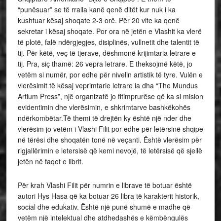
“punësuar” se të rralla kanë qenë ditët kur nuk i ka
kushtuar kësaj shoqate 2-3 orë. Për 20 vite ka qenë
sekretar i kësaj shoqate. Por ora në jetën e Vlashit ka vlerë
të plotë, falë ndërgjegjes, disiplinës, vullnetit dhe talentit të
tij. Për këtë, veç të tjerave, dëshmonë krijimtaria letrare e
tij. Pra, siç thamë: 26 vepra letrare. E theksojmë këtë, jo
vetëm si numër, por edhe për nivelin artistik të tyre. Vulën e
vlerësimit të kësaj veprimtarie letrare ia dha “The Mundus
Artium Press”, një organizatë jo fitimprurëse që ka si mision
evidentimin dhe vlerësimin, e shkrimtarve bashkëkohës
ndërkombëtar.Të themi të drejtën ky është një nder dhe
vlerësim jo vetëm i Vlashi Filit por edhe për letërsinë shqipe
në tërësi dhe shoqatën tonë në veçanti. Është vlerësim për
rigjallërimin e letersisë që kemi nevojë, të letërsisë që sjellë
jetën në faqet e librit.
Për krah Vlashi Filit për numrin e librave të botuar është
autori Hys Hasa që ka botuar 26 libra të karakterit historik,
social dhe edukativ. Është një punë shumë e madhe që
vetëm një intelektual dhe atdhedashës e këmbëngulës