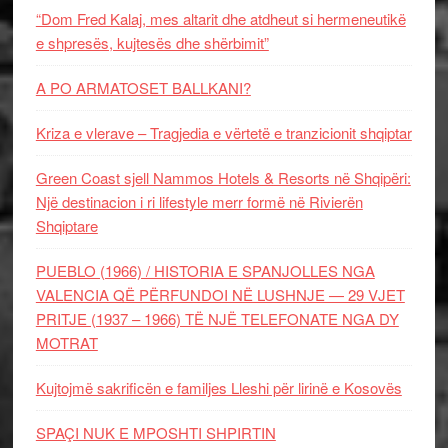
“Dom Fred Kalaj, mes altarit dhe atdheut si hermeneutikë
e shpresës, kujtesës dhe shërbimit”
A PO ARMATOSET BALLKANI?
Kriza e vlerave – Tragjedia e vërtetë e tranzicionit shqiptar
Green Coast sjell Nammos Hotels & Resorts në Shqipëri:
Një destinacion i ri lifestyle merr formë në Rivierën
Shqiptare
PUEBLO (1966) / HISTORIA E SPANJOLLES NGA
VALENCIA QË PËRFUNDOI NË LUSHNJE — 29 VJET
PRITJE (1937 – 1966) TË NJË TELEFONATE NGA DY
MOTRAT
Kujtojmë sakrificën e familjes Lleshi për lirinë e Kosovës
SPAÇI NUK E MPOSHTI SHPIRTIN