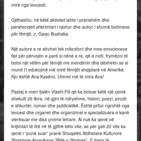
mirë nga lexuesit.
Gjithashtu, në këtë aktivitet ishte i pranishëm dhe
pershendeti shkrimtari i njohur dhe autori i shumë botimeve
për fëmijë, z. Gaqo Bushaka.
Një autore e re afrohet tek mikrofoni dhe mes emocioneve
flet për përvojën e parë si nënë e re, që e nxiti, frymëzoi të
botoi një vëllim për fëmijë me mendimin dhe dëshirën se si
mund t’i edukojmë më mirë fëmijët shqiptarë në Amerikë.
Kjo është Ana Kasëmi. Urimet më të mira Ana!
Pastaj e merr fjalën Vlashi Fili që ka botuar këtë një çerek
shekulli 26 libra, në gjini të ndryshme, histori, poezi, prozë
e shkurtër, roman dhe publicistikë. Është pritur ngrohtë nga
lexuesi dhe organet dhe organizmat e specializuara e kanë
vlerësuar me disa çmime letrare. Ai nuk ka qenë në
krijimtari të lirë në të gjithë këto vite, se për gati 22 vite ka
qenë i “punë suar” pranë Shoqatës Atdhetare-Kulturore
Shqiptare-Amerikane “Bijtë e Shqipes”. E them të