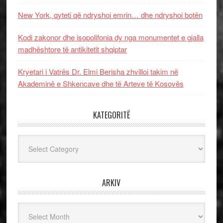
New York, qyteti që ndryshoi emrin… dhe ndryshoi botën
Kodi zakonor dhe isopolifonia dy nga monumentet e gjalla
madhështore të antikitetit shqiptar
Kryetari i Vatrës Dr. Elmi Berisha zhvilloi takim në
Akademinë e Shkencave dhe të Arteve të Kosovës
KATEGORITË
Kategoritë
ARKIV
Arkiv