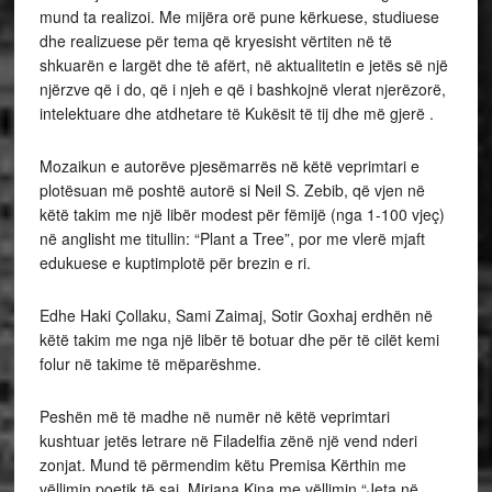
mund ta realizoi. Me mijëra orë pune kërkuese, studiuese
dhe realizuese për tema që kryesisht vërtiten në të
shkuarën e largët dhe të afërt, në aktualitetin e jetës së një
njërzve që i do, që i njeh e që i bashkojnë vlerat njerëzorë,
intelektuare dhe atdhetare të Kukësit të tij dhe më gjerë .
Mozaikun e autorëve pjesëmarrës në këtë veprimtari e
plotësuan më poshtë autorë si Neil S. Zebib, që vjen në
këtë takim me një libër modest për fëmijë (nga 1-100 vjeç)
në anglisht me titullin: “Plant a Tree”, por me vlerë mjaft
edukuese e kuptimplotë për brezin e ri.
Edhe Haki Ҫollaku, Sami Zaimaj, Sotir Goxhaj erdhën në
këtë takim me nga një libër të botuar dhe për të cilët kemi
folur në takime të mëparëshme.
Peshën më të madhe në numër në këtë veprimtari
kushtuar jetës letrare në Filadelfia zënë një vend nderi
zonjat. Mund të përmendim këtu Premisa Kërthin me
vëllimin poetik të saj, Mirjana Kina me vëllimin “Jeta në