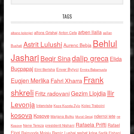
TAGS
arben llalla
alfons Grishaj
Anton Cefa
asllan
albano kolonjari
Behlul
Astrit Lulushi
Aurenc Bebja
Bushati
Jashari
dalip greca
Beqir Sina
Elida
Buçpapaj
Enver Bytyci
Elmi Berisha
Ermira Babamusta
Frank
Eugjen Merlika
Fahri Xharra
shkreli
Ilir
Gezim Llojdia
Fritz radovani
Levonja
Interviste
Kolec Traboini
Keze Kozeta Zylo
kosova
Kosove
nderroi jete
Marjana Bulku
ne
Murat Gecaj
Rafaela Prifti
Rafael
Nene Tereza
Kosove
presidenti Nishani
Floqi
Raimonda Moisiu
Ramiz Lushaj
reshat kripa
Sadik Elshani