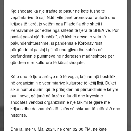
Kjo shoqatë ka një traditë të pasur në këtë fushë të
veprimtarive të saj. Ndër vite janë promovuar autorë dhe
krijues të tjerë, jo vetëm nga Filadelfia dhe shteti i
Pensilvanisë por edhe nga shtetet të tjera të SHBA-ve. Por
pastaj pasoi një “heshtje”, që kishte arsyet e veta të
pakundërshtueshme, si pandemia e Koronavirusit,
përqëndrimi pastaj i gjithë energjive dhe kohës në
përfundimin e punimeve në ndërtesën madhështore për
qëndren e re kulturore të kësaj shoqate.
Këto dhe të tjera arësye më të vogla, krijuan një boshllëk,
në organizimin e veprimtarive kulturore të këtij lloji. Duket
sikur humbi durimi që të pritej deri në përfundimin e këtyre
punimeve, që janë në fazën e fundit dhe kryesia e
shoqatës vendosi organizimin e një takimi të gjerë me
krijues dhe dashamirës të fjalës së shkruar, të letërsisë dhe
historisë.
Dhe ja, më 18 Maj 2024, në orën 02.00 PM, në këtë