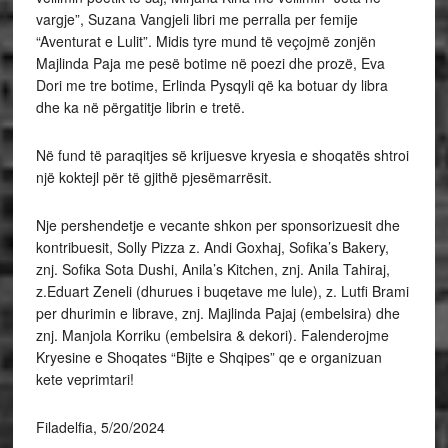
vargje”, Suzana Vangjeli libri me perralla per femije
“Aventurat e Lulit”. Midis tyre mund të veçojmë zonjën
Majlinda Paja me pesë botime në poezi dhe prozë, Eva
Dori me tre botime, Erlinda Pysqyli që ka botuar dy libra
dhe ka në përgatitje librin e tretë.
Në fund të paraqitjes së krijuesve kryesia e shoqatës shtroi
një koktejl për të gjithë pjesëmarrësit.
Nje pershendetje e vecante shkon per sponsorizuesit dhe
kontribuesit, Solly Pizza z. Andi Goxhaj, Sofika’s Bakery,
znj. Sofika Sota Dushi, Anila’s Kitchen, znj. Anila Tahiraj,
z.Eduart Zeneli (dhurues i buqetave me lule), z. Lutfi Brami
per dhurimin e librave, znj. Majlinda Pajaj (embelsira) dhe
znj. Manjola Korriku (embelsira & dekori). Falenderojme
Kryesine e Shoqates “Bijte e Shqipes” qe e organizuan
kete veprimtari!
Filadelfia, 5/20/2024