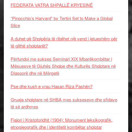
FEDERATA VATRA SHPALLË KRYESINË
“Pinocchio’s Harvard” by Tertini Set to Make a Global
Slice
A duhet që Shqipëria të ribëhet një vend i jetueshëm për
të gjithë shqiptarët?
Përfundoi me sukses Seminari XIX Mbarëkombëtar i
Mësuesve të Gjuhës Shqipe dhe Kulturës Shqiptare në
Diasporë dhe në Mërgatë
Pse dhe kush e vrau Hasan Riza Pashën?
Gruaja shqiptare në SHBA mes sukseseve dhe sfidave
të së ardhmes
Fjalori i Kristoforidhit (1904): Monument leksikografik,
etnogjeografik dhe i identitetit kombëtar shqiptar