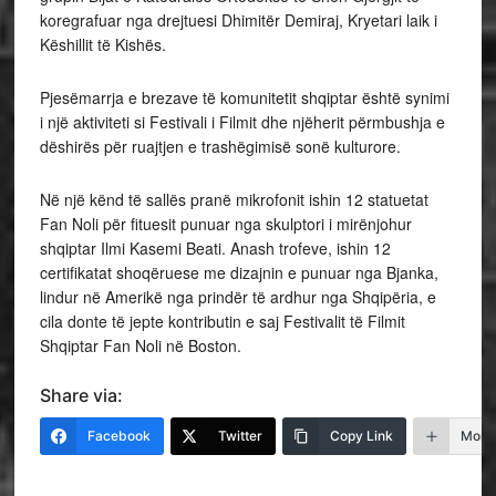
koregrafuar nga drejtuesi Dhimitër Demiraj, Kryetari laik i
Këshillit të Kishës.
Pjesëmarrja e brezave të komunitetit shqiptar është synimi
i një aktiviteti si Festivali i Filmit dhe njëherit përmbushja e
dëshirës për ruajtjen e trashëgimisë sonë kulturore.
Në një kënd të sallës pranë mikrofonit ishin 12 statuetat
Fan Noli për fituesit punuar nga skulptori i mirënjohur
shqiptar Ilmi Kasemi Beati. Anash trofeve, ishin 12
certifikatat shoqëruese me dizajnin e punuar nga Bjanka,
lindur në Amerikë nga prindër të ardhur nga Shqipëria, e
cila donte të jepte kontributin e saj Festivalit të Filmit
Shqiptar Fan Noli në Boston.
Share via:
Facebook
Twitter
Copy Link
More