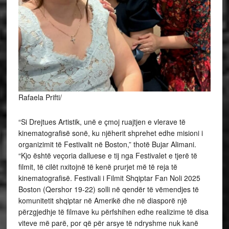
Rafaela Prifti/
“Si Drejtues Artistik, unë e çmoj ruajtjen e vlerave të
kinematografisë sonë, ku njëherit shprehet edhe misioni i
organizimit të Festivalit në Boston,” thotë Bujar Alimani.
“Kjo është veçoria dalluese e tij nga Festivalet e tjerë të
filmit, të cilët nxitojnë të kenë prurjet më të reja të
kinematografisë. Festivali i Filmit Shqiptar Fan Noli 2025
Boston (Qershor 19-22) solli në qendër të
vëmendjes të
komunitetit shqiptar në Amerikë dhe në diasporë një
përzgjedhje të filmave ku përfshihen edhe realizime të disa
viteve më parë, por që për arsye të ndryshme nuk kanë