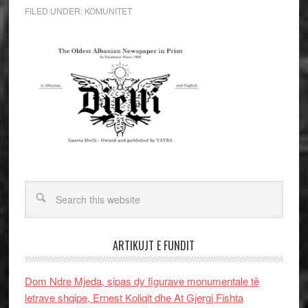
FILED UNDER:
KOMUNITET
ARTIKUJT E FUNDIT
Dom Ndre Mjeda, sipas dy figurave monumentale të
letrave shqipe, Ernest Koliqit dhe At Gjergj Fishta