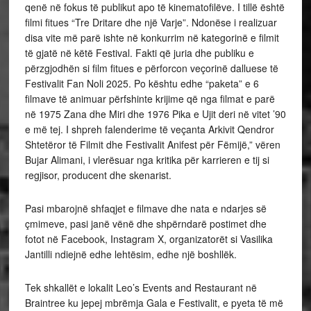
qenë në fokus të publikut apo të kinematofilëve. I tillë është
filmi fitues “Tre Dritare dhe një Varje”. Ndonëse i realizuar
disa vite më parë ishte në konkurrim në kategorinë e filmit
të gjatë në këtë Festival. Fakti që juria dhe publiku e
përzgjodhën si film fitues e përforcon veçorinë dalluese të
Festivalit Fan Noli 2025. Po kështu edhe “paketa” e 6
filmave të animuar përfshinte krijime që nga filmat e parë
në 1975 Zana dhe Miri dhe 1976 Pika e Ujit deri në vitet ’90
e më tej. I shpreh falenderime të veçanta Arkivit Qendror
Shtetëror të Filmit dhe Festivalit Anifest për Fëmijë,” vëren
Bujar Alimani, i vlerësuar nga kritika për karrieren e tij si
regjisor, producent dhe skenarist.
Pasi mbarojnë shfaqjet e filmave dhe nata e ndarjes së
çmimeve, pasi janë vënë dhe shpërndarë postimet dhe
fotot në Facebook, Instagram X, organizatorët si Vasilika
Jantilli ndiejnë edhe lehtësim, edhe një boshllëk.
Tek shkallët e lokalit Leo’s Events and Restaurant në
Braintree ku jepej mbrëmja Gala e Festivalit, e pyeta të më