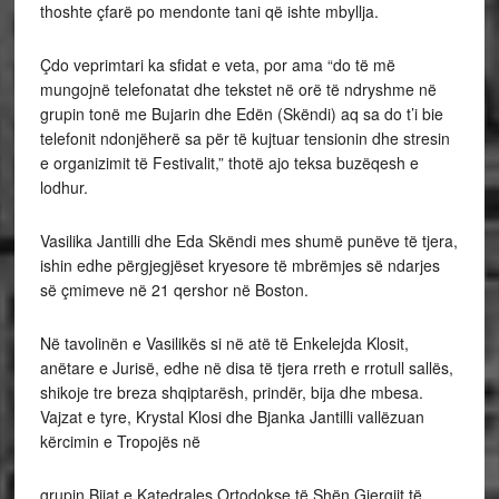
thoshte çfarë po mendonte tani që ishte mbyllja.
Çdo veprimtari ka sfidat e veta, por ama “do të më
mungojnë telefonatat dhe tekstet në orë të ndryshme në
grupin tonë me Bujarin dhe Edën (Skëndi) aq sa do t’i bie
telefonit ndonjëherë sa për të kujtuar tensionin dhe stresin
e organizimit të Festivalit,” thotë ajo teksa buzëqesh e
lodhur.
Vasilika Jantilli dhe Eda Skëndi mes shumë punëve të tjera,
ishin edhe përgjegjëset kryesore të mbrëmjes së ndarjes
së çmimeve në 21 qershor në Boston.
Në tavolinën e Vasilikës si në atë të Enkelejda Klosit,
anëtare e Jurisë, edhe në disa të tjera rreth e rrotull sallës,
shikoje tre breza shqiptarësh, prindër, bija dhe mbesa.
Vajzat e tyre, Krystal Klosi dhe Bjanka Jantilli vallëzuan
kërcimin e Tropojës në
grupin Bijat e Katedrales Ortodokse të Shën Gjergjit të