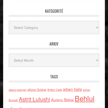
KATEGORITË
Kategoritë
ARKIV
Arkiv
TAGS
arben llalla
alfons Grishaj
Anton Cefa
asllan
albano kolonjari
Behlul
Astrit Lulushi
Aurenc Bebja
Bushati