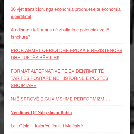
36 vjet tranzicion, nga ekonomia prodhuese te ekonomia
e përfitimit
A ndihmon krijimtaria në zbulimin e potencialeve të
fshehura?
PROF. AHMET QERIQI DHE EPOKA E REZISTENCЁS
DHE LUFTЁS PЁR LIRI!
FORMAT ALTERNATIVE TË EVIDENTIMIT TË
TARIFËS POSTARE NË HISTORINË E POSTËS
SHQIPTARE
NJË SPROVË E GUXIMSHME PERFORMIZMI…
𝐕𝐞𝐧𝐝𝐢𝐦𝐞𝐭 𝐐𝐞̈ 𝐍𝐝𝐫𝐲𝐬𝐡𝐮𝐚𝐧 𝐁𝐨𝐭𝐞̈𝐧
Lek Gjolaj – kalorësi fisnik i Malësisë