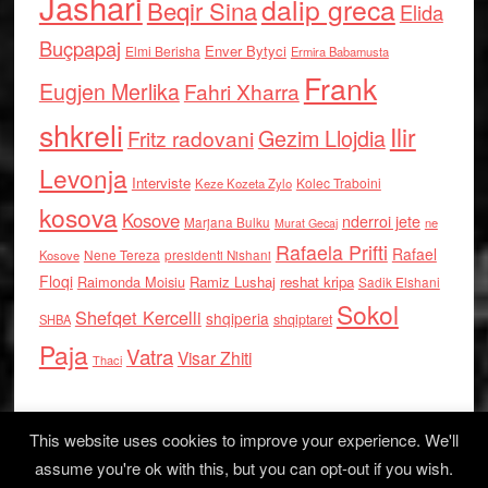
Jashari
dalip greca
Beqir Sina
Elida
Buçpapaj
Enver Bytyci
Elmi Berisha
Ermira Babamusta
Frank
Eugjen Merlika
Fahri Xharra
shkreli
Ilir
Gezim Llojdia
Fritz radovani
Levonja
Interviste
Kolec Traboini
Keze Kozeta Zylo
kosova
Kosove
nderroi jete
Marjana Bulku
ne
Murat Gecaj
Rafaela Prifti
Rafael
Nene Tereza
Kosove
presidenti Nishani
Floqi
Raimonda Moisiu
Ramiz Lushaj
reshat kripa
Sadik Elshani
Sokol
Shefqet Kercelli
shqiperia
shqiptaret
SHBA
Paja
Vatra
Visar Zhiti
Thaci
This website uses cookies to improve your experience. We'll
assume you're ok with this, but you can opt-out if you wish.