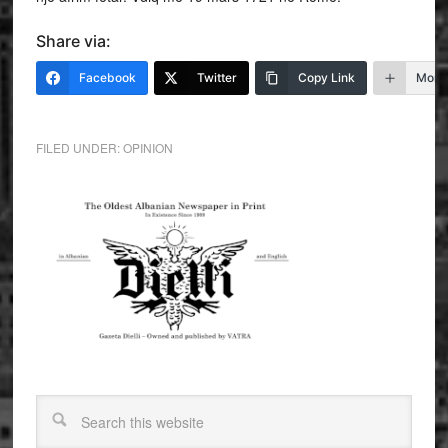
Share via:
Facebook
Twitter
Copy Link
More
FILED UNDER:
OPINION