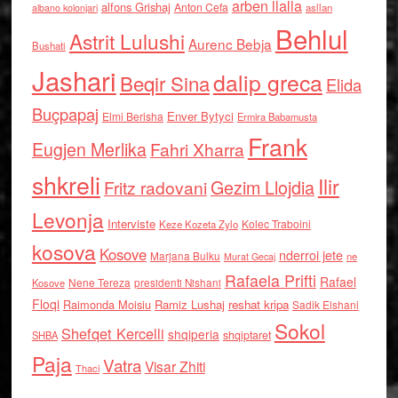
arben llalla
alfons Grishaj
Anton Cefa
asllan
albano kolonjari
Behlul
Astrit Lulushi
Aurenc Bebja
Bushati
Jashari
dalip greca
Beqir Sina
Elida
Buçpapaj
Enver Bytyci
Elmi Berisha
Ermira Babamusta
Frank
Eugjen Merlika
Fahri Xharra
shkreli
Ilir
Gezim Llojdia
Fritz radovani
Levonja
Interviste
Kolec Traboini
Keze Kozeta Zylo
kosova
Kosove
nderroi jete
Marjana Bulku
ne
Murat Gecaj
Rafaela Prifti
Rafael
Nene Tereza
Kosove
presidenti Nishani
Floqi
Raimonda Moisiu
Ramiz Lushaj
reshat kripa
Sadik Elshani
Sokol
Shefqet Kercelli
shqiperia
shqiptaret
SHBA
Paja
Vatra
Visar Zhiti
Thaci