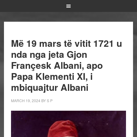
Më 19 mars të vitit 1721 u
nda nga jeta Gjon
Françesk Albani, apo
Papa Klementi XI, i
mbiquajtur Albani
MARCH 19, 2024
BY
S P