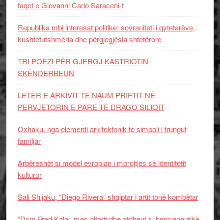
faqet e Giovanni Carlo Saraceni-t
Republika mbi interesat politike: sovraniteti i qytetarëve,
kushtetutshmëria dhe përgjegjësia shtetërore
TRI POEZI PËR GJERGJ KASTRIOTIN-
SKËNDERBEUN
LETËR E ARKIVIT TE NAUM PRIFTIT NË
PERVJETORIN E PARE TE DRAGO SILIQIT
Oxhaku, nga elementi arkitektonik te simboli i trungut
familjar
Arbëreshët si model evropian i mbrojtjes së identitetit
kulturor
Sali Shijaku, “Diego Rivera” shqiptar i artit tonë kombëtar
“Dom Fred Kalaj, mes altarit dhe atdheut si hermeneutikë