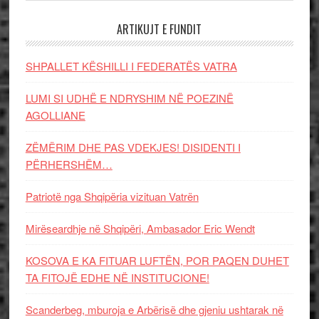
ARTIKUJT E FUNDIT
SHPALLET KËSHILLI I FEDERATËS VATRA
LUMI SI UDHË E NDRYSHIM NË POEZINË
AGOLLIANE
ZËMËRIM DHE PAS VDEKJES! DISIDENTI I
PËRHERSHËM…
Patriotë nga Shqipëria vizituan Vatrën
Mirëseardhje në Shqipëri, Ambasador Eric Wendt
KOSOVA E KA FITUAR LUFTËN, POR PAQEN DUHET
TA FITOJË EDHE NË INSTITUCIONE!
Scanderbeg, mburoja e Arbërisë dhe gjeniu ushtarak në