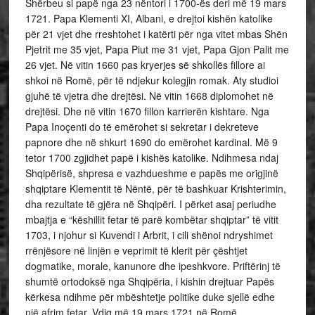
Shërbeu si papë nga 23 nëntori i 1700-ës deri më 19 mars
1721. Papa Klementi XI, Albani, e drejtoi kishën katolike
për 21 vjet dhe rreshtohet i katërti për nga vitet mbas Shën
Pjetrit me 35 vjet, Papa Piut me 31 vjet, Papa Gjon Palit me
26 vjet. Në vitin 1660 pas kryerjes së shkollës fillore ai
shkoi
në Romë, për të ndjekur kolegjin romak. Aty studioi
gjuhë të vjetra dhe drejtësi. Në vitin 1668 diplomohet në
drejtësi. Dhe në vitin 1670 fillon karrierën kishtare. Nga
Papa Inoçenti do të emërohet si sekretar i dekreteve
papnore dhe në shkurt 1690 do emërohet kardinal. Më 9
tetor 1700 zgjidhet papë i kishës katolike. Ndihmesa ndaj
Shqipërisë, shpresa e vazhdueshme e papës me origjinë
shqiptare Klementit të Nëntë, për të bashkuar Krishterimin,
dha rezultate të gjëra në Shqipëri. I përket asaj periudhe
mbajtja e “këshillit fetar të parë kombëtar shqiptar” të vitit
1703, i njohur si Kuvendi i Arbrit, i cili shënoi ndryshimet
rrënjësore në linjën e veprimit të klerit për çështjet
dogmatike, morale, kanunore dhe ipeshkvore. Priftërinj të
shumtë ortodoksë nga Shqipëria, i kishin drejtuar Papës
kërkesa ndihme për mbështetje politike duke sjellë edhe
një afrim fetar. Vdiq më 19 mars 1721 në Romë.