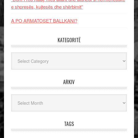
e shpresës, kujtesës dhe shërbimit”
A PO ARMATOSET BALLKANI?
KATEGORITË
Kategoritë
ARKIV
Arkiv
TAGS