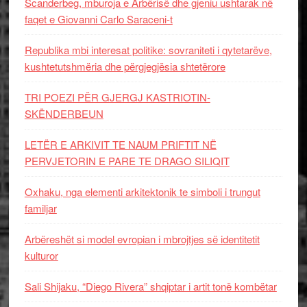
Scanderbeg, mburoja e Arbërisë dhe gjeniu ushtarak në
faqet e Giovanni Carlo Saraceni-t
Republika mbi interesat politike: sovraniteti i qytetarëve,
kushtetutshmëria dhe përgjegjësia shtetërore
TRI POEZI PËR GJERGJ KASTRIOTIN-
SKËNDERBEUN
LETËR E ARKIVIT TE NAUM PRIFTIT NË
PERVJETORIN E PARE TE DRAGO SILIQIT
Oxhaku, nga elementi arkitektonik te simboli i trungut
familjar
Arbëreshët si model evropian i mbrojtjes së identitetit
kulturor
Sali Shijaku, “Diego Rivera” shqiptar i artit tonë kombëtar