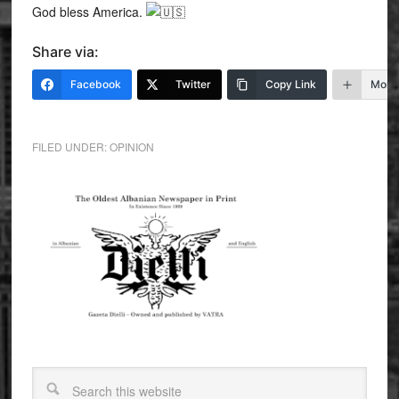
God bless America.
Share via:
Facebook
Twitter
Copy Link
More
FILED UNDER:
OPINION