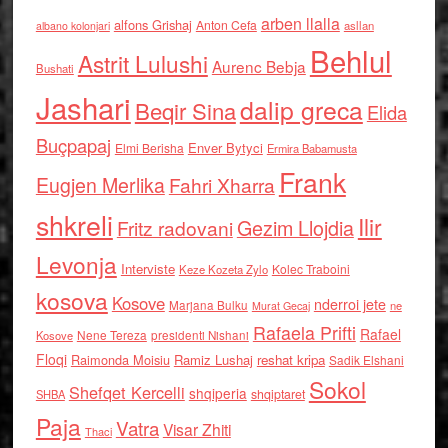
arben llalla
alfons Grishaj
Anton Cefa
asllan
albano kolonjari
Behlul
Astrit Lulushi
Aurenc Bebja
Bushati
Jashari
dalip greca
Beqir Sina
Elida
Buçpapaj
Enver Bytyci
Elmi Berisha
Ermira Babamusta
Frank
Eugjen Merlika
Fahri Xharra
shkreli
Ilir
Gezim Llojdia
Fritz radovani
Levonja
Interviste
Kolec Traboini
Keze Kozeta Zylo
kosova
Kosove
nderroi jete
Marjana Bulku
ne
Murat Gecaj
Rafaela Prifti
Rafael
Nene Tereza
Kosove
presidenti Nishani
Floqi
Raimonda Moisiu
Ramiz Lushaj
reshat kripa
Sadik Elshani
Sokol
Shefqet Kercelli
shqiperia
shqiptaret
SHBA
Paja
Vatra
Visar Zhiti
Thaci