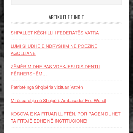
ARTIKUJT E FUNDIT
SHPALLET KËSHILLI I FEDERATËS VATRA
LUMI SI UDHË E NDRYSHIM NË POEZINË
AGOLLIANE
ZËMËRIM DHE PAS VDEKJES! DISIDENTI I
PËRHERSHËM…
Patriotë nga Shqipëria vizituan Vatrën
Mirëseardhje në Shqipëri, Ambasador Eric Wendt
KOSOVA E KA FITUAR LUFTËN, POR PAQEN DUHET
TA FITOJË EDHE NË INSTITUCIONE!