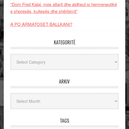
“Dom Fred Kalaj, mes altarit dhe atdheut si hermeneutikë
e shpresës, kujtesës dhe shërbimit”
A PO ARMATOSET BALLKANI?
KATEGORITË
Kategoritë
ARKIV
Arkiv
TAGS