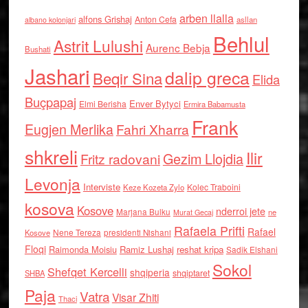
arben llalla
alfons Grishaj
Anton Cefa
asllan
albano kolonjari
Behlul
Astrit Lulushi
Aurenc Bebja
Bushati
Jashari
dalip greca
Beqir Sina
Elida
Buçpapaj
Enver Bytyci
Elmi Berisha
Ermira Babamusta
Frank
Eugjen Merlika
Fahri Xharra
shkreli
Ilir
Gezim Llojdia
Fritz radovani
Levonja
Interviste
Kolec Traboini
Keze Kozeta Zylo
kosova
Kosove
nderroi jete
Marjana Bulku
ne
Murat Gecaj
Rafaela Prifti
Rafael
Nene Tereza
Kosove
presidenti Nishani
Floqi
Raimonda Moisiu
Ramiz Lushaj
reshat kripa
Sadik Elshani
Sokol
Shefqet Kercelli
shqiperia
shqiptaret
SHBA
Paja
Vatra
Visar Zhiti
Thaci