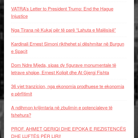
VATRA’s Letter to President Trump: End the Hague
Injustice
Nga Tirana në Kukaj për të parë “Lahuta e Malësisë”
Kardinali Ernest Simoni rikthehet si dëshmitar në Burgun
e Spaçit
Dom Ndre Mjeda, sipas dy figurave monumentale të
letrave shqipe, Ernest Koliqit dhe At Gjergj Fishta
36 vjet tranzicion, nga ekonomia prodhuese te ekonomia
e përfitimit
A ndihmon krijimtaria në zbulimin e potencialeve të
fshehura?
PROF. AHMET QERIQI DHE EPOKA E REZISTENCЁS
DHE LUFTЁS PЁR LIRI!