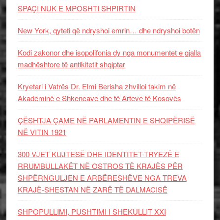
SPAÇI NUK E MPOSHTI SHPIRTIN
New York, qyteti që ndryshoi emrin… dhe ndryshoi botën
Kodi zakonor dhe isopolifonia dy nga monumentet e gjalla
madhështore të antikitetit shqiptar
Kryetari i Vatrës Dr. Elmi Berisha zhvilloi takim në
Akademinë e Shkencave dhe të Arteve të Kosovës
ÇËSHTJA ÇAME NË PARLAMENTIN E SHQIPËRISË
NË VITIN 1921
300 VJET KUJTESË DHE IDENTITET-TRYEZË E
RRUMBULLAKËT NË OSTROS TË KRAJËS PËR
SHPËRNGULJEN E ARBËRESHËVE NGA TREVA
KRAJË-SHESTAN NË ZARË TË DALMACISË
SHPOPULLIMI, PUSHTIMI I SHEKULLIT XXI