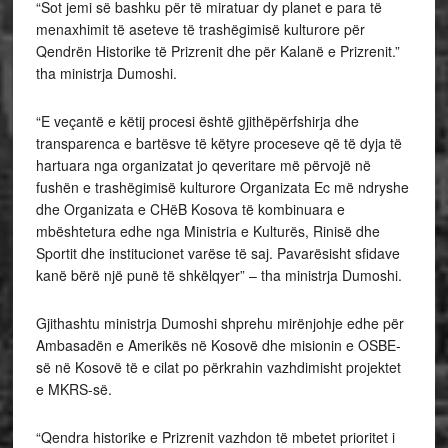
“Sot jemi së bashku për të miratuar dy planet e para të
menaxhimit të aseteve të trashëgimisë kulturore për
Qendrën Historike të Prizrenit dhe për Kalanë e Prizrenit.”
tha ministrja Dumoshi.
“E veçantë e këtij procesi është gjithëpërfshirja dhe
transparenca e bartësve të këtyre proceseve që të dyja të
hartuara nga organizatat jo qeveritare më përvojë në
fushën e trashëgimisë kulturore Organizata Ec më ndryshe
dhe Organizata e CHëB Kosova të kombinuara e
mbështetura edhe nga Ministria e Kulturës, Rinisë dhe
Sportit dhe institucionet varëse të saj. Pavarësisht sfidave
kanë bërë një punë të shkëlqyer” – tha ministrja Dumoshi.
Gjithashtu ministrja Dumoshi shprehu mirënjohje edhe për
Ambasadën e Amerikës në Kosovë dhe misionin e OSBE-
së në Kosovë të e cilat po përkrahin vazhdimisht projektet
e MKRS-së.
“Qendra historike e Prizrenit vazhdon të mbetet prioritet i