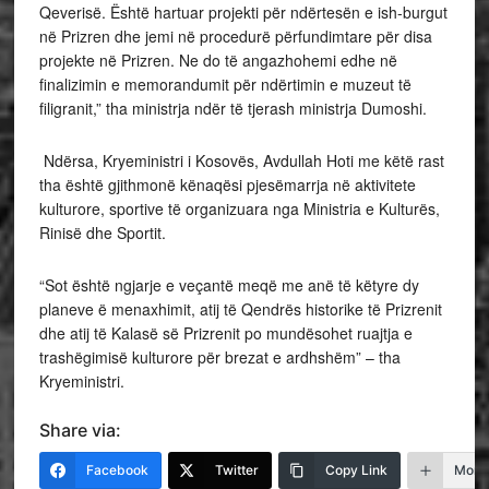
Qeverisë. Është hartuar projekti për ndërtesën e ish-burgut
në Prizren dhe jemi në procedurë përfundimtare për disa
projekte në Prizren. Ne do të angazhohemi edhe në
finalizimin e memorandumit për ndërtimin e muzeut të
filigranit,” tha ministrja ndër të tjerash ministrja Dumoshi.
Ndërsa, Kryeministri i Kosovës, Avdullah Hoti me këtë rast
tha është gjithmonë kënaqësi pjesëmarrja në aktivitete
kulturore, sportive të organizuara nga Ministria e Kulturës,
Rinisë dhe Sportit.
“Sot është ngjarje e veçantë meqë me anë të këtyre dy
planeve ë menaxhimit, atij të Qendrës historike të Prizrenit
dhe atij të Kalasë së Prizrenit po mundësohet ruajtja e
trashëgimisë kulturore për brezat e ardhshëm” – tha
Kryeministri.
Share via:
Facebook
Twitter
Copy Link
More