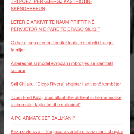
TRI POEZI PËR GJERGJ KASTRIOTIN-
SKËNDERBEUN
LETËR E ARKIVIT TE NAUM PRIFTIT NË
PERVJETORIN E PARE TE DRAGO SILIQIT
Oxhaku, nga elementi arkitektonik te simboli i trungut
familjar
Arbëreshët si model evropian i mbrojtjes së identitetit
kulturor
Sali Shijaku, “Diego Rivera” shqiptar i artit tonë kombëtar
“Dom Fred Kalaj, mes altarit dhe atdheut si hermeneutikë
e shpresës, kujtesës dhe shërbimit”
A PO ARMATOSET BALLKANI?
Kriza e vlerave – Tragjedia e vërtetë e tranzicionit shqiptar