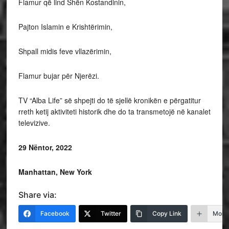
Flamur që lind Shën Kostandinin,
Pajton Islamin e Krishtërimin,
Shpall midis feve vllazërimin,
Flamur bujar për Njerëzi.
TV “Alba Life” së shpejti do të sjellë kronikën e përgatitur
rreth ketij aktiviteti historik dhe do ta transmetojë në kanalet
televizive.
29 Nëntor, 2022
Manhattan, New York
Share via:
Facebook
Twitter
Copy Link
More