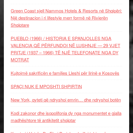
Green Coast sjell Nammos Hotels & Resorts në Shqipëri:
Një destinacion i ri lifestyle merr formë në Rivierën
Shqiptare
PUEBLO (1966) / HISTORIA E SPANJOLLES NGA
VALENCIA QË PËRFUNDOI NË LUSHNJE — 29 VJET
PRITJE (1937 – 1966) TË NJË TELEFONATE NGA DY
MOTRAT
Kujtojmë sakrificën e familjes Lleshi për lirinë e Kosovës
SPAÇI NUK E MPOSHTI SHPIRTIN
New York, qyteti që ndryshoi emrin… dhe ndryshoi botën
Kodi zakonor dhe isopolifonia dy nga monumentet e gjalla
madhështore të antikitetit shqiptar