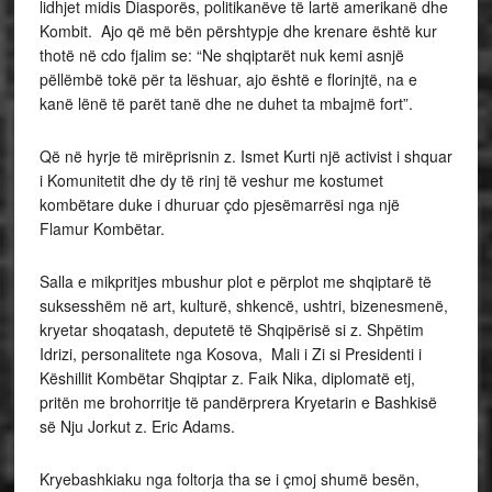
lidhjet midis Diasporës, politikanëve të lartë amerikanë dhe
Kombit. Ajo që më bën përshtypje dhe krenare është kur
thotë në cdo fjalim se: “Ne shqiptarët nuk kemi asnjë
pëllëmbë tokë për ta lëshuar, ajo është e florinjtë, na e
kanë lënë të parët tanë dhe ne duhet ta mbajmë fort”.
Që në hyrje të mirëprisnin z. Ismet Kurti një activist i shquar
i Komunitetit dhe dy të rinj të veshur me kostumet
kombëtare duke i dhuruar çdo pjesëmarrësi nga një
Flamur Kombëtar.
Salla e mikpritjes mbushur plot e përplot me shqiptarë të
suksesshëm në art, kulturë, shkencë, ushtri, bizenesmenë,
kryetar shoqatash, deputetë të Shqipërisë si z. Shpëtim
Idrizi, personalitete nga Kosova, Mali i Zi si Presidenti i
Këshillit Kombëtar Shqiptar z. Faik Nika, diplomatë etj,
pritën me brohorritje të pandërprera Kryetarin e Bashkisë
së Nju Jorkut z. Eric Adams.
Kryebashkiaku nga foltorja tha se i çmoj shumë besën,