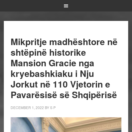
Mikpritje madhështore në
shtëpinë historike
Mansion Gracie nga
kryebashkiaku i Nju
Jorkut në 110 Vjetorin e
Pavarësisë së Shqipërisë
DECEMBER 1, 2022
BY
S P