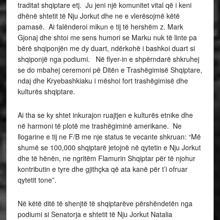
traditat shqiptare etj. Ju jeni një komunitet vital që i keni
dhënë shtetit të Nju Jorkut dhe ne e vlerësojmë këtë
pamasë. Ai falënderoi mikun e tij të hershëm z. Mark
Gjonaj dhe shtoi me sens humori se Marku nuk të linte pa
bërë shqiponjën me dy duart, ndërkohë i bashkoi duart si
shqiponjë nga podiumi. Në flyer-in e shpërndarë shkruhej
se do mbahej ceremoni pë Ditën e Trashëgimisë Shqiptare,
ndaj dhe Kryebashkiaku i mëshoi fort trashëgimisë dhe
kulturës shqiptare.
Ai tha se ky shtet inkurajon ruajtjen e kulturës etnike dhe
në harmoni të plotë me trashëgiminë amerikane. Ne
llogarine e tij ne F/B me nje status te vecante shkruan: “Më
shumë se 100,000 shqiptarë jetojnë në qytetin e Nju Jorkut
dhe të hënën, ne ngritëm Flamurin Shqiptar për të njohur
kontributin e tyre dhe gjithçka që ata kanë për t’i ofruar
qytetit tone”.
Në këtë ditë të shenjtë të shqiptarëve përshëndetën nga
podiumi si Senatorja e shtetit të Nju Jorkut Natalia