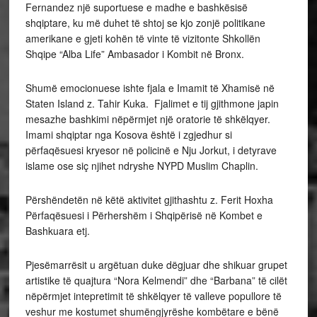
Fernandez një suportuese e madhe e bashkësisë
shqiptare, ku më duhet të shtoj se kjo zonjë politikane
amerikane e gjeti kohën të vinte të vizitonte Shkollën
Shqipe “Alba Life” Ambasador i Kombit në Bronx.
Shumë emocionuese ishte fjala e Imamit të Xhamisë në
Staten Island z. Tahir Kuka. Fjalimet e tij gjithmone japin
mesazhe bashkimi nëpërmjet një oratorie të shkëlqyer.
Imami shqiptar nga Kosova është i zgjedhur si
përfaqësuesi kryesor në policinë e Nju Jorkut, i detyrave
islame ose siç njihet ndryshe NYPD Muslim Chaplin.
Përshëndetën në këtë aktivitet gjithashtu z. Ferit Hoxha
Përfaqësuesi i Përhershëm i Shqipërisë në Kombet e
Bashkuara etj.
Pjesëmarrësit u argëtuan duke dëgjuar dhe shikuar grupet
artistike të quajtura “Nora Kelmendi” dhe “Barbana” të cilët
nëpërmjet intepretimit të shkëlqyer të valleve popullore të
veshur me kostumet shumëngjyrëshe kombëtare e bënë