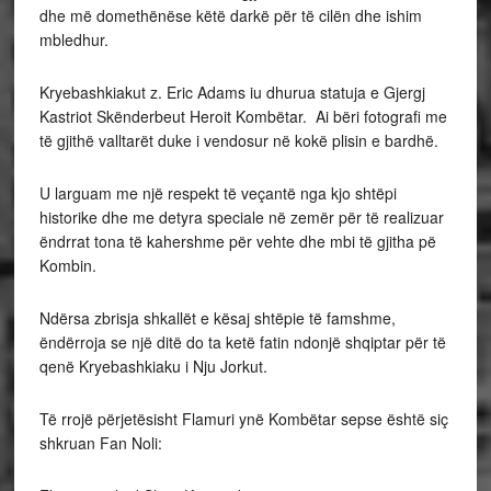
dhe më domethënëse këtë darkë për të cilën dhe ishim
mbledhur.
Kryebashkiakut z. Eric Adams iu dhurua statuja e Gjergj
Kastriot Skënderbeut Heroit Kombëtar. Ai bëri fotografi me
të gjithë valltarët duke i vendosur në kokë plisin e bardhë.
U larguam me një respekt të veçantë nga kjo shtëpi
historike dhe me detyra speciale në zemër për të realizuar
ëndrrat tona të kahershme për vehte dhe mbi të gjitha pë
Kombin.
Ndërsa zbrisja shkallët e kësaj shtëpie të famshme,
ëndërroja se një ditë do ta ketë fatin ndonjë shqiptar për të
qenë Kryebashkiaku i Nju Jorkut.
Të rrojë përjetësisht Flamuri ynë Kombëtar sepse është siç
shkruan Fan Noli: