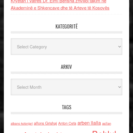
Kryetari i Vatrës Dr. Elmi Berisha zhvilloi takim në
Akademinë e Shkencave dhe të Arteve të Kosovës
KATEGORITË
Kategoritë
ARKIV
Arkiv
TAGS
arben llalla
alfons Grishaj
Anton Cefa
asllan
albano kolonjari