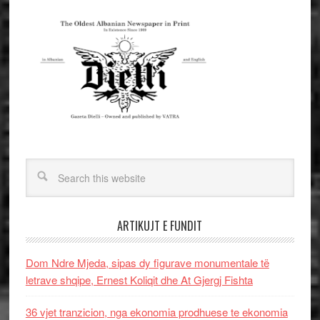
ARTIKUJT E FUNDIT
Dom Ndre Mjeda, sipas dy figurave monumentale të
letrave shqipe, Ernest Koliqit dhe At Gjergj Fishta
36 vjet tranzicion, nga ekonomia prodhuese te ekonomia