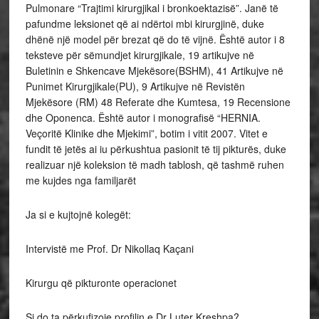
Pulmonare “Trajtimi kirurgjikal i bronkoektazisë”. Janë të
pafundme leksionet që ai ndërtoi mbi kirurgjinë, duke
dhënë një model për brezat që do të vijnë. Është autor i 8
teksteve për sëmundjet kirurgjikale, 19 artikujve në
Buletinin e Shkencave Mjekësore(BSHM), 41 Artikujve në
Punimet Kirurgjikale(PU), 9 Artikujve në Revistën
Mjekësore (RM) 48 Referate dhe Kumtesa, 19 Recensione
dhe Oponenca. Është autor i monografisë “HERNIA.
Veçoritë Klinike dhe Mjekimi”, botim i vitit 2007. Vitet e
fundit të jetës ai iu përkushtua pasionit të tij pikturës, duke
realizuar një koleksion të madh tablosh, që tashmë ruhen
me kujdes nga familjarët
Ja si e kujtojnë kolegët:
Intervistë me Prof. Dr Nikollaq Kaçani
Kirurgu që pikturonte operacionet
Si do ta përkufizoje profilin e Dr Luter Kreshpa?