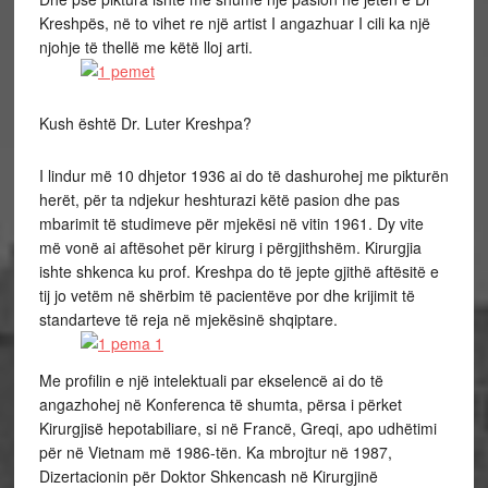
Kreshpës, në to vihet re një artist I angazhuar I cili ka një
njohje të thellë me këtë lloj arti.
Kush është Dr. Luter Kreshpa?
I lindur më 10 dhjetor 1936 ai do të dashurohej me pikturën
herët, për ta ndjekur heshturazi këtë pasion dhe pas
mbarimit të studimeve për mjekësi në vitin 1961. Dy vite
më vonë ai aftësohet për kirurg i përgjithshëm. Kirurgjia
ishte shkenca ku prof. Kreshpa do të jepte gjithë aftësitë e
tij jo vetëm në shërbim të pacientëve por dhe krijimit të
standarteve të reja në mjekësinë shqiptare.
Me profilin e një intelektuali par ekselencë ai do të
angazhohej në Konferenca të shumta, përsa i përket
Kirurgjisë hepotabiliare, si në Francë, Greqi, apo udhëtimi
për në Vietnam më 1986-tën. Ka mbrojtur në 1987,
Dizertacionin për Doktor Shkencash në Kirurgjinë