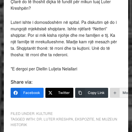
Çfarë do të thoshit diçka të fundit për mikun tuaj Luter
Kreshpën?
Luteri ishte i domosdoshëm në spital. Pa diskutim që do i
mungojë mjekësisë shqiptare. Ishte njëfarë “Netteri”
shqiptar. Por si mik kisha njohje dhe me familjen e tij. Ka
një familje të mrekullueshme. Madje kam një mesazh për
ta. Shqiptarët thonë: të rroni dhe ta kujtoni. Unë do të
thosha: të rroni dhe ta nderoni.
*E dergoi per Diellin Luljeta Nelallari
Share via:
Facebook
Twitter
Copy Link
More
FILED UNDER:
KULTURE
TAGGED WITH:
DR. LUTER KRESHPA
,
EKSPOZITE
,
NE MUZEUN
HISTORIK