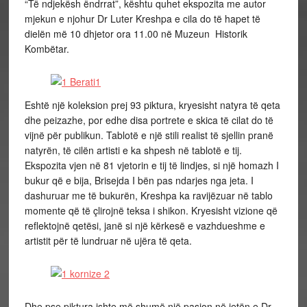
“Të ndjekësh ëndrrat”, kështu quhet ekspozita me autor
mjekun e njohur Dr Luter Kreshpa e cila do të hapet të
dielën më 10 dhjetor ora 11.00 në Muzeun Historik
Kombëtar.
Eshtë një koleksion prej 93 piktura, kryesisht natyra të qeta
dhe peizazhe, por edhe disa portrete e skica të cilat do të
vijnë për publikun. Tablotë e një stili realist të sjellin pranë
natyrën, të cilën artisti e ka shpesh në tablotë e tij.
Ekspozita vjen në 81 vjetorin e tij të lindjes, si një homazh I
bukur që e bija, Brisejda I bën pas ndarjes nga jeta. I
dashuruar me të bukurën, Kreshpa ka ravijëzuar në tablo
momente që të çlirojnë teksa i shikon. Kryesisht vizione që
reflektojnë qetësi, janë si një kërkesë e vazhdueshme e
artistit për të lundruar në ujëra të qeta.
Dhe pse piktura ishte më shumë një pasion në jetën e Dr