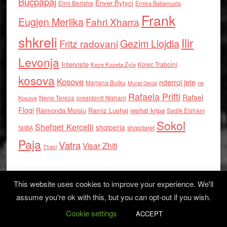
Buçpapaj
Enver Bytyci
Elmi Berisha
Ermira Babamusta
Frank
Eugjen Merlika
Fahri Xharra
shkreli
Ilir
Gezim Llojdia
Fritz radovani
Levonja
Interviste
Kolec Traboini
Keze Kozeta Zylo
kosova
Kosove
nderroi jete
Marjana Bulku
ne
Murat Gecaj
Rafaela Prifti
Rafael
Nene Tereza
Kosove
presidenti Nishani
Floqi
Raimonda Moisiu
Ramiz Lushaj
reshat kripa
Sadik Elshani
Sokol
Shefqet Kercelli
shqiperia
shqiptaret
SHBA
Paja
Vatra
Visar Zhiti
Thaci
This website uses cookies to improve your experience. We'll
assume you're ok with this, but you can opt-out if you wish.
Cookie settings
Log in
ACCEPT