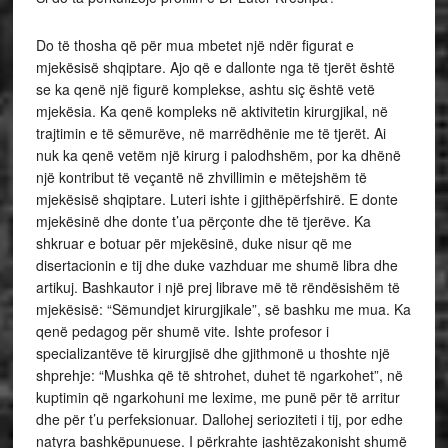
Do të thosha që për mua mbetet një ndër figurat e
mjekësisë shqiptare. Ajo që e dallonte nga të tjerët është
se ka qenë një figurë komplekse, ashtu siç është vetë
mjekësia. Ka qenë kompleks në aktivitetin kirurgjikal, në
trajtimin e të sëmurëve, në marrëdhënie me të tjerët. Ai
nuk ka qenë vetëm një kirurg i palodhshëm, por ka dhënë
një kontribut të veçantë në zhvillimin e mëtejshëm të
mjekësisë shqiptare. Luteri ishte i gjithëpërfshirë. E donte
mjekësinë dhe donte t’ua përçonte dhe të tjerëve. Ka
shkruar e botuar për mjekësinë, duke nisur që me
disertacionin e tij dhe duke vazhduar me shumë libra dhe
artikuj. Bashkautor i një prej librave më të rëndësishëm të
mjekësisë: “Sëmundjet kirurgjikale”, së bashku me mua. Ka
qenë pedagog për shumë vite. Ishte profesor i
specializantëve të kirurgjisë dhe gjithmonë u thoshte një
shprehje: “Mushka që të shtrohet, duhet të ngarkohet”, në
kuptimin që ngarkohuni me lexime, me punë për të arritur
dhe për t’u perfeksionuar. Dallohej serioziteti i tij, por edhe
natyra bashkëpunuese. I përkrahte jashtëzakonisht shumë