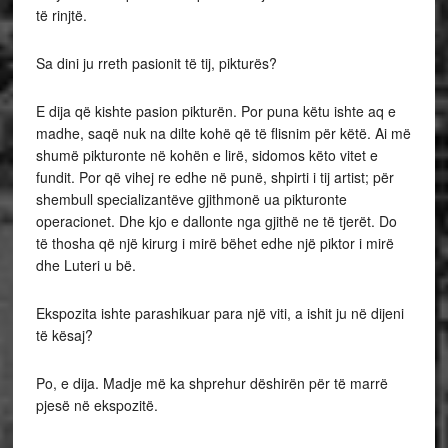
të rinjtë.
Sa dini ju rreth pasionit të tij, pikturës?
E dija që kishte pasion pikturën. Por puna këtu ishte aq e
madhe, saqë nuk na dilte kohë që të flisnim për këtë. Ai më
shumë pikturonte në kohën e lirë, sidomos këto vitet e
fundit. Por që vihej re edhe në punë, shpirti i tij artist; për
shembull specializantëve gjithmonë ua pikturonte
operacionet. Dhe kjo e dallonte nga gjithë ne të tjerët. Do
të thosha që një kirurg i mirë bëhet edhe një piktor i mirë
dhe Luteri u bë.
Ekspozita ishte parashikuar para një viti, a ishit ju në dijeni
të kësaj?
Po, e dija. Madje më ka shprehur dëshirën për të marrë
pjesë në ekspozitë.