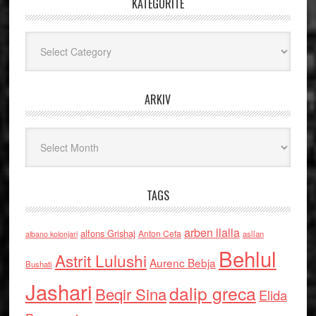
KATEGORITË
Kategoritë
ARKIV
Arkiv
TAGS
arben llalla
alfons Grishaj
Anton Cefa
asllan
albano kolonjari
Behlul
Astrit Lulushi
Aurenc Bebja
Bushati
Jashari
dalip greca
Beqir Sina
Elida