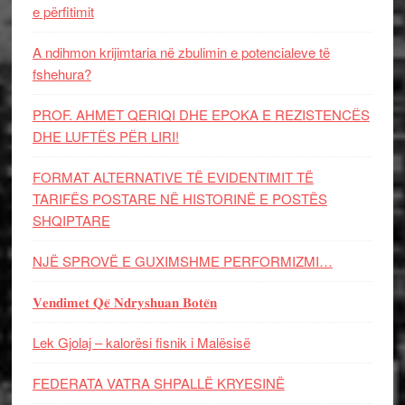
e përfitimit
A ndihmon krijimtaria në zbulimin e potencialeve të
fshehura?
PROF. AHMET QERIQI DHE EPOKA E REZISTENCЁS
DHE LUFTЁS PЁR LIRI!
FORMAT ALTERNATIVE TË EVIDENTIMIT TË
TARIFËS POSTARE NË HISTORINË E POSTËS
SHQIPTARE
NJË SPROVË E GUXIMSHME PERFORMIZMI…
𝐕𝐞𝐧𝐝𝐢𝐦𝐞𝐭 𝐐𝐞̈ 𝐍𝐝𝐫𝐲𝐬𝐡𝐮𝐚𝐧 𝐁𝐨𝐭𝐞̈𝐧
Lek Gjolaj – kalorësi fisnik i Malësisë
FEDERATA VATRA SHPALLË KRYESINË