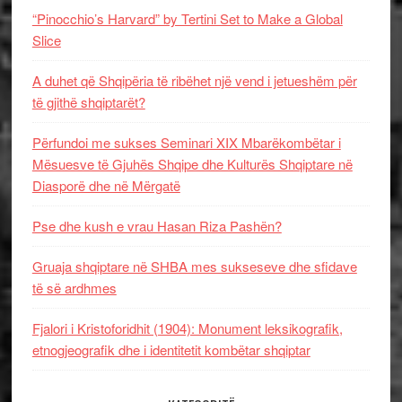
“Pinocchio’s Harvard” by Tertini Set to Make a Global
Slice
A duhet që Shqipëria të ribëhet një vend i jetueshëm për
të gjithë shqiptarët?
Përfundoi me sukses Seminari XIX Mbarëkombëtar i
Mësuesve të Gjuhës Shqipe dhe Kulturës Shqiptare në
Diasporë dhe në Mërgatë
Pse dhe kush e vrau Hasan Riza Pashën?
Gruaja shqiptare në SHBA mes sukseseve dhe sfidave
të së ardhmes
Fjalori i Kristoforidhit (1904): Monument leksikografik,
etnogjeografik dhe i identitetit kombëtar shqiptar