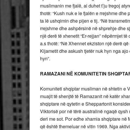
muslimanin me fjalë, ai duhet t’ju tregoj at
thotë: “Kush nuk e le fjalën e rrejshme dhe pu
ta lë ushqimin dhe pijen e tij. “Në transmetimi
rrejshme dhe ashpërsinë në shprehje dhe sjel
një derë të xhenetit “Er-rejjan” nëpërmjet t
a.s thotë: “Në Xhennet ekziston një derë që
Kijametit dhe askush tjetër nuk hyn nga ajo d
hyn”.
RAMAZANI NË KOMUNITETIN SHQIPT
Komuniteti shqiptar musliman në shtetin e Vi
muajit të shenjtë të Ramazanit në katër xha
shqiptare në qytetin e Sheppartonit konsider
Viktorisë por në tërë australinë ngaqë qysh
deri me sot. Por edhe xhamia shqiptare në 
që është themeluar në vitin 1969. Nga aktivi