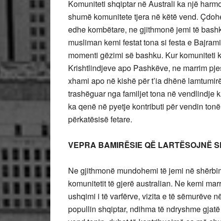
Komuniteti shqiptar në Australi ka një har
shumë komunitete tjera në këtë vend. Çdohe
edhe kombëtare, ne gjithmonë jemi të bashkuar
musliman kemi festat tona si festa e Bajramit
momenti gëzimi së bashku. Kur komuniteti ka
Krishtlindjeve apo Pashkëve, ne marrim pje
xhami apo në kishë për t’ia dhënë lamtumirën
trashëguar nga familjet tona në vendlindje 
ka qenë në pyetje kontributi për vendin ton
përkatësisë fetare.
VEPRA BAMIRËSIE QË LARTËSOJNË S
Ne gjithmonë mundohemi të jemi në shërbim 
komunitetit të gjerë australian. Ne kemi mar
ushqimi i të varfërve, vizita e të sëmurëve n
popullin shqiptar, ndihma të ndryshme gjatë