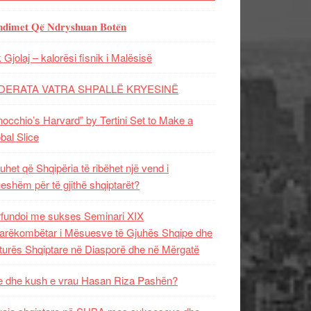
𝐝𝐢𝐦𝐞𝐭 𝐐𝐞̈ 𝐍𝐝𝐫𝐲𝐬𝐡𝐮𝐚𝐧 𝐁𝐨𝐭𝐞̈𝐧
 Gjolaj – kalorësi fisnik i Malësisë
DERATA VATRA SHPALLË KRYESINË
nocchio’s Harvard” by Tertini Set to Make a
bal Slice
uhet që Shqipëria të ribëhet një vend i
ueshëm për të gjithë shqiptarët?
fundoi me sukses Seminari XIX
rëkombëtar i Mësuesve të Gjuhës Shqipe dhe
turës Shqiptare në Diasporë dhe në Mërgatë
 dhe kush e vrau Hasan Riza Pashën?