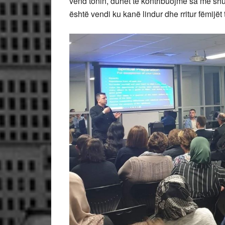
vend tonin, duhet të kontribuojmë sa më shu
është vendi ku kanë lindur dhe rritur fëmijët