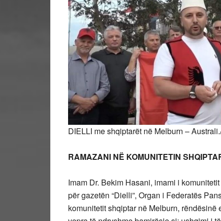
DIELLI me shqiptarët në Melburn – Australi.
RAMAZANI NË KOMUNITETIN SHQIPT
Imam Dr. Bekim Hasani, imami i komunitetit 
për gazetën “Dielli”, Organ i Federatës Pa
komunitetit shqiptar në Melburn, rëndësinë 
vepra të ndryshme bamirësie si: ushqimi i të 