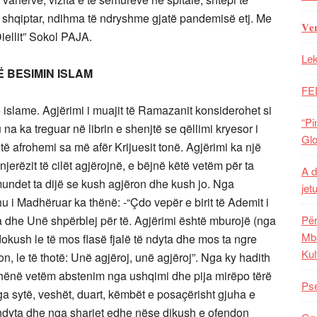
n shqiptar, ndihma të ndryshme gjatë pandemisë etj. Me
𝐕𝐞
iellit” Sokol PAJA.
Lek
 BESIMIN ISLAM
FE
islame. Agjërimi i muajit të Ramazanit konsiderohet si
“Pi
 na ka treguar në librin e shenjtë se qëllimi kryesor i
Glo
të afrohemi sa më afër Krijuesit tonë. Agjërimi ka një
jerëzit të cilët agjërojnë, e bëjnë këtë vetëm për ta
A d
undet ta dijë se kush agjëron dhe kush jo. Nga
jet
 i Madhëruar ka thënë: -“Çdo vepër e birit të Ademit i
Për
ua dhe Unë shpërblej për të. Agjërimi është mburojë (nga
Mba
dokush le të mos flasë fjalë të ndyta dhe mos ta ngre
Kul
, le të thotë: Unë agjëroj, unë agjëroj”. Nga ky hadith
thënë vetëm abstenim nga ushqimi dhe pija mirëpo tërë
Pse
 nga sytë, veshët, duart, këmbët e posaçërisht gjuha e
e ndyta dhe nga sharjet edhe nëse dikush e ofendon