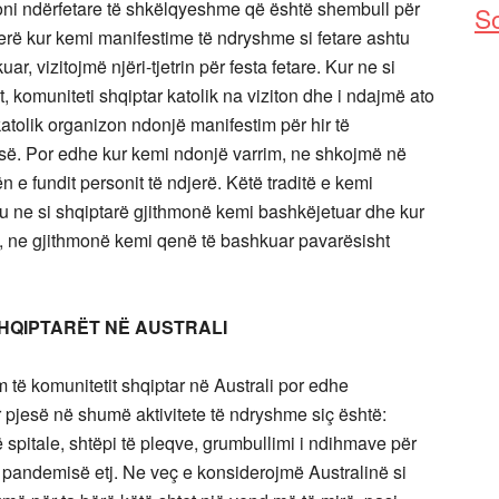
moni ndërfetare të shkëlqyeshme që është shembull për
So
rë kur kemi manifestime të ndryshme si fetare ashtu
, vizitojmë njëri-tjetrin për festa fetare. Kur ne si
, komuniteti shqiptar katolik na viziton dhe i ndajmë ato
tolik organizon ndonjë manifestim për hir të
së. Por edhe kur kemi ndonjë varrim, ne shkojmë në
 e fundit personit të ndjerë. Këtë traditë e kemi
ku ne si shqiptarë gjithmonë kemi bashkëjetuar dhe kur
ë, ne gjithmonë kemi qenë të bashkuar pavarësisht
HQIPTARËT NË AUSTRALI
të komunitetit shqiptar në Australi por edhe
r pjesë në shumë aktivitete të ndryshme siç është:
ë spitale, shtëpi të pleqve, grumbullimi i ndihmave për
 pandemisë etj. Ne veç e konsiderojmë Australinë si