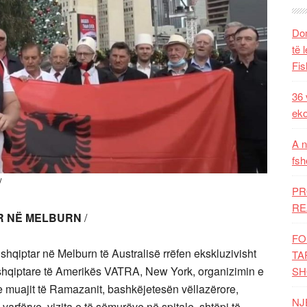
Dom
të 
Fis
36 
eko
A n
fsh
/
PR
RE
AR NË MELBURN
/
FO
shqiptar në Melburn të Australisë rrëfen ekskluzivisht
TA
nshqiptare të Amerikës VATRA, New York, organizimin e
SH
e muajit të Ramazanit, bashkëjetesën vëllazërore,
NJ
varfërve, vizita e të sëmurëve në spitale, shtëpi të