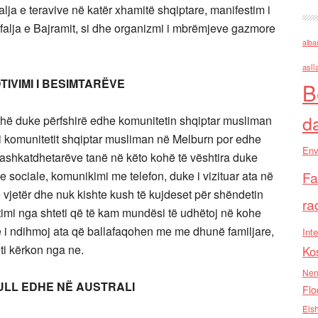
falja e teravive në katër xhamitë shqiptare, manifestim i
, falja e Bajramit, si dhe organizmi i mbrëmjeve gazmore
alba
asll
TIVIMI I BESIMTARËVE
B
d
ithë duke përfshirë edhe komunitetin shqiptar musliman
r i komunitetit shqiptar musliman në Melburn por edhe
Env
 bashkatdhetarëve tanë në këto kohë të vështira duke
Fa
e sociale, komunikimi me telefon, duke i vizituar ata në
ë vjetër dhe nuk kishte kush të kujdeset për shëndetin
ra
timi nga shteti që të kam mundësi të udhëtoj në kohe
ë i ndihmoj ata që ballafaqohen me me dhunë familjare,
Inte
ti kërkon nga ne.
Ko
Nen
LL EDHE NË AUSTRALI
Flo
Els