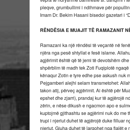
pleqve, grumbullimi i ndihmave për populli
Imam Dr. Bekim Hasani bisedoi gazetari i “D
RËNDËSIA E MUAJIT TË RAMAZANIT NË
Ramazani ka një rëndësi të veçantë në fenë 
njëra nga pesë shtyllat e fesë islame. Allahu
agjërimit është që të jemi të devotshëm dhe 
shpërblim të madh tek Zoti Fuqiplotë ngaqë n
kënaqur Zotin e tyre edhe pse askush nuk m
Pejgamberi alejhi selam transmetohet: Allahu
takon atij, përveç agjërimit. Ai është për M
epshet dhe zjarri), prandaj kur të agjërojë n
zërin, e nëse dikush e ngacmon apo e sulmon
kuptojmë gjithashtu se agjërimi nuk do me 
trupi i njeriut duhet të agjërojë duke filluar
njeriut. Gjuha duhet të largohet nga fjalët 