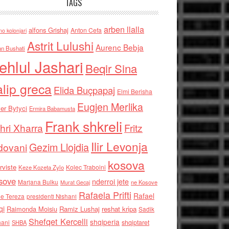
TAGS
arben llalla
alfons Grishaj
Anton Cefa
no kolonjari
Astrit Lulushi
Aurenc Bebja
an Bushati
ehlul Jashari
Beqir Sina
alip greca
Elida Buçpapaj
Elmi Berisha
Eugjen Merlika
er Bytyci
Ermira Babamusta
Frank shkreli
hri Xharra
Fritz
Ilir Levonja
Gezim Llojdia
dovani
kosova
rviste
Kolec Traboini
Keze Kozeta Zylo
sove
nderroi jete
Marjana Bulku
ne Kosove
Murat Gecaj
Rafaela Prifti
Rafael
e Tereza
presidenti Nishani
qi
Raimonda Moisiu
Ramiz Lushaj
reshat kripa
Sadik
Shefqet Kercelli
shqiperia
hani
shqiptaret
SHBA