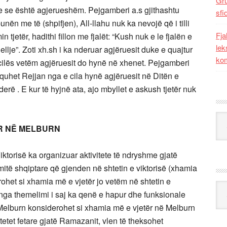
Gr
yre se është agjerueshëm. Pejgamberi a.s gjithashtu
sfi
nën me të (shpifjen), All-llahu nuk ka nevojë që i tilli
Fja
n tjetër, hadithi fillon me fjalët: “Kush nuk e le fjalën e
lek
lje”. Zoti xh.sh i ka nderuar agjëruesit duke e quajtur
kom
ë cilës vetëm agjëruesit do hynë në xhenet. Pejgamberi
 quhet Rejjan nga e cila hynë agjëruesit në Ditën e
erë . E kur të hyjnë ata, ajo mbyllet e askush tjetër nuk
Kat
AR NË MELBURN
ktorisë ka organizuar aktivitete të ndryshme gjatë
mitë shqiptare që gjenden në shtetin e viktorisë (xhamia
ohet si xhamia më e vjetër jo vetëm në shtetin e
Ark
 nga themelimi i saj ka qenë e hapur dhe funksionale
Melburn konsiderohet si xhamia më e vjetër në Melburn
tetet fetare gjatë Ramazanit, vlen të theksohet