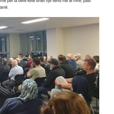
më për ta bërë këtë shtet një vend më të mirë, pasi
 tanë.