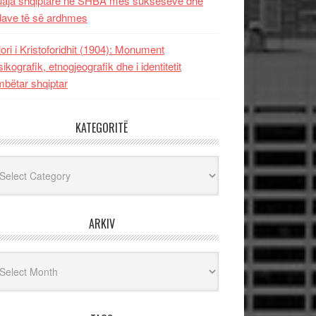
uaja shqiptare në SHBA mes sukseseve dhe
dave të së ardhmes
lori i Kristoforidhit (1904): Monument
sikografik, etnogjeografik dhe i identitetit
bëtar shqiptar
KATEGORITË
egoritë
ARKIV
iv