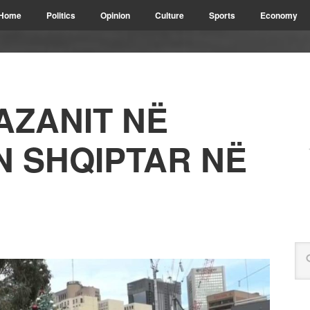
Home
Politics
Opinion
Culture
Sports
Economy
AZANIT NË
N SHQIPTAR NË