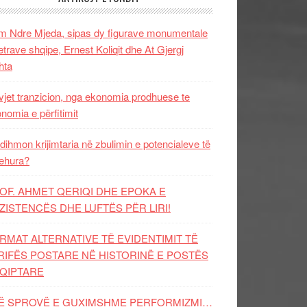
 Ndre Mjeda, sipas dy figurave monumentale
letrave shqipe, Ernest Koliqit dhe At Gjergj
hta
vjet tranzicion, nga ekonomia prodhuese te
nomia e përfitimit
dihmon krijimtaria në zbulimin e potencialeve të
ehura?
OF. AHMET QERIQI DHE EPOKA E
ZISTENCЁS DHE LUFTЁS PЁR LIRI!
RMAT ALTERNATIVE TË EVIDENTIMIT TË
RIFËS POSTARE NË HISTORINË E POSTËS
QIPTARE
Ë SPROVË E GUXIMSHME PERFORMIZMI…