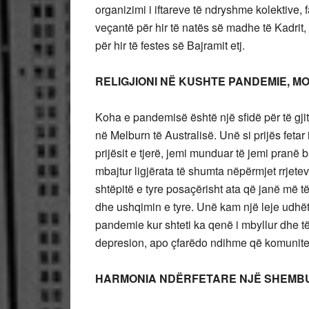
organizimi i iftareve të ndryshme kolektive, 
veçantë për hir të natës së madhe të Kadrit
për hir të festes së Bajramit etj.
RELIGJIONI NË KUSHTE PANDEMIE, MO
Koha e pandemisë është një sfidë për të gj
në Melburn të Australisë. Unë si prijës feta
prijësit e tjerë, jemi munduar të jemi pranë
mbajtur ligjërata të shumta nëpërmjet rrjetev
shtëpitë e tyre posaçërisht ata që janë më t
dhe ushqimin e tyre. Unë kam një leje udhë
pandemie kur shteti ka qenë i mbyllur dhe t
depresion, apo çfarëdo ndihme që komunite
HARMONIA NDËRFETARE NJË SHEMBU