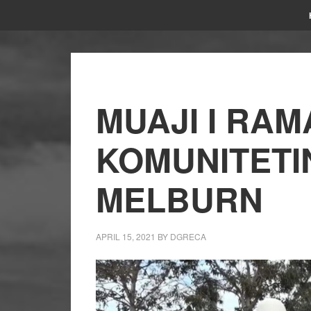
MUAJI I RAM
KOMUNITETI
MELBURN
APRIL 15, 2021
BY
DGRECA