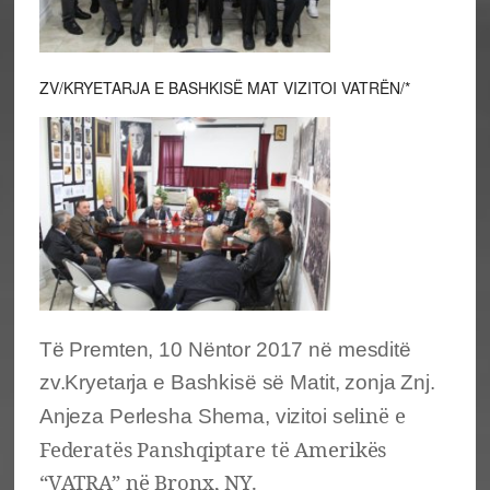
ZV/KRYETARJA E BASHKISË MAT VIZITOI VATRËN/*
Të Premten, 10 Nëntor 2017 në mesditë
zv.Kryetarja e Bashkisë së Matit, zonja Znj.
inë e
Anjeza Perlesha Shema, vizitoi sel
Federatës Panshqiptare të Amerikës
“VATRA” në Bronx, NY.