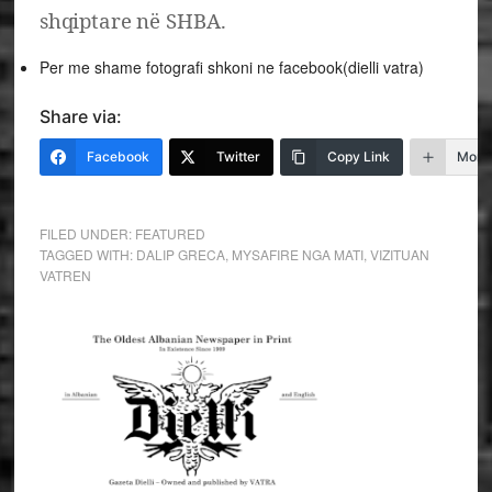
shqiptare në SHBA.
Per me shame fotografi shkoni ne facebook(dielli vatra)
Share via:
Facebook
Twitter
Copy Link
More
FILED UNDER:
FEATURED
TAGGED WITH:
DALIP GRECA
,
MYSAFIRE NGA MATI
,
VIZITUAN
VATREN