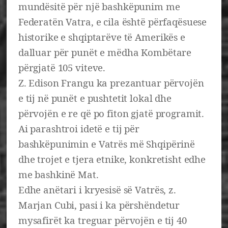
mundësitë për një bashkëpunim me
Federatën Vatra, e cila është përfaqësuese
historike e shqiptarëve të Amerikës e
dalluar për punët e mëdha Kombëtare
përgjatë 105 viteve.
Z. Edison Frangu ka prezantuar përvojën
e tij në punët e pushtetit lokal dhe
përvojën e re që po fiton gjatë programit.
Ai parashtroi idetë e tij për
bashkëpunimin e Vatrës më Shqipërinë
dhe trojet e tjera etnike, konkretisht edhe
me bashkinë Mat.
Edhe anëtari i kryesisë së Vatrës, z.
Marjan Cubi, pasi i ka përshëndetur
mysafirët ka treguar përvojën e tij 40