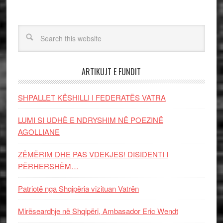
ARTIKUJT E FUNDIT
SHPALLET KËSHILLI I FEDERATËS VATRA
LUMI SI UDHË E NDRYSHIM NË POEZINË
AGOLLIANE
ZËMËRIM DHE PAS VDEKJES! DISIDENTI I
PËRHERSHËM…
Patriotë nga Shqipëria vizituan Vatrën
Mirëseardhje në Shqipëri, Ambasador Eric Wendt