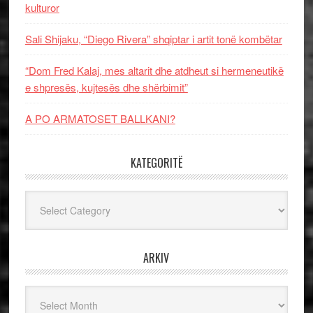
kulturor
Sali Shijaku, “Diego Rivera” shqiptar i artit tonë kombëtar
“Dom Fred Kalaj, mes altarit dhe atdheut si hermeneutikë
e shpresës, kujtesës dhe shërbimit”
A PO ARMATOSET BALLKANI?
KATEGORITË
Kategoritë
ARKIV
Arkiv