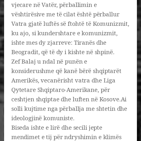
vjecare në Vatër, përballimin e
vështirësive me të cilat është përballur
Vatra gjatë luftës së ftohtë të Komunizmit,
ku ajo, si kundershtare e komunizmit,
ishte mes dy zjarreve: Tiranës dhe
Beogradit, që të dy i kishte në shpinë.
Zef Balaj u ndal në punën e
konsiderushme që kanë bërë shqiptarët
Amerikës, vecanërisht vatra dhe Liga
Qytetare Shqiptaro-Amerikane, për
ceshtjen shqiptae dhe luften në Kosove.Ai
solli kujtime nga përballja me shtetin dhe
ideologjinë komuniste.
Biseda ishte e lirë dhe secili jepte
mendimet e tij për ndryshimin e klimës