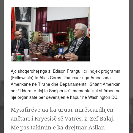
Ajo shoqërohej nga z. Edison Frangu,i cili ndjek programin
(Fellowship) te Atlas Corps, financuar nga Ambasada
Amerikane ne Tirane dhe Departamentit i Shtetit Amerikan
per “Liderat e rinj te Shqiperise”, momentalisht shërben ne
nje organizate per qeverisjen e hapur ne Washington DC.
Mysafirëve ua ka uruar mirëseardhjen
anëtari i Kryesisë së Vatrës, z. Zef Balaj.
Më pas takimin e ka drejtuar Asllan