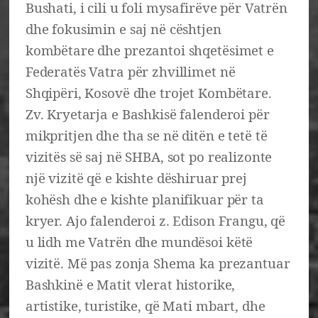
Bushati, i cili u foli mysafirëve për Vatrën
dhe fokusimin e saj në cështjen
kombëtare dhe prezantoi shqetësimet e
Federatës Vatra për zhvillimet në
Shqipëri, Kosovë dhe trojet Kombëtare.
Zv. Kryetarja e Bashkisë falenderoi për
mikpritjen dhe tha se në ditën e tetë të
vizitës së saj në SHBA, sot po realizonte
një vizitë që e kishte dëshiruar prej
kohësh dhe e kishte planifikuar për ta
kryer. Ajo falenderoi z. Edison Frangu, që
u lidh me Vatrën dhe mundësoi këtë
vizitë. Më pas zonja Shema ka prezantuar
Bashkinë e Matit vlerat historike,
artistike, turistike, që Mati mbart, dhe