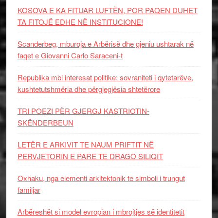
KOSOVA E KA FITUAR LUFTËN, POR PAQEN DUHET
TA FITOJË EDHE NË INSTITUCIONE!
Scanderbeg, mburoja e Arbërisë dhe gjeniu ushtarak në
faqet e Giovanni Carlo Saraceni-t
Republika mbi interesat politike: sovraniteti i qytetarëve,
kushtetutshmëria dhe përgjegjësia shtetërore
TRI POEZI PËR GJERGJ KASTRIOTIN-
SKËNDERBEUN
LETËR E ARKIVIT TE NAUM PRIFTIT NË
PERVJETORIN E PARE TE DRAGO SILIQIT
Oxhaku, nga elementi arkitektonik te simboli i trungut
familjar
Arbëreshët si model evropian i mbrojtjes së identitetit