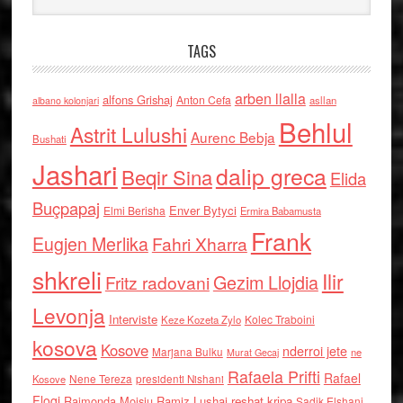
TAGS
arben llalla
alfons Grishaj
Anton Cefa
asllan
albano kolonjari
Behlul
Astrit Lulushi
Aurenc Bebja
Bushati
Jashari
dalip greca
Beqir Sina
Elida
Buçpapaj
Enver Bytyci
Elmi Berisha
Ermira Babamusta
Frank
Eugjen Merlika
Fahri Xharra
shkreli
Ilir
Gezim Llojdia
Fritz radovani
Levonja
Interviste
Kolec Traboini
Keze Kozeta Zylo
kosova
Kosove
nderroi jete
Marjana Bulku
ne
Murat Gecaj
Rafaela Prifti
Rafael
Nene Tereza
Kosove
presidenti Nishani
Floqi
Raimonda Moisiu
Ramiz Lushaj
reshat kripa
Sadik Elshani