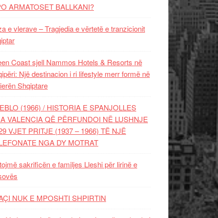
PO ARMATOSET BALLKANI?
za e vlerave – Tragjedia e vërtetë e tranzicionit
iptar
en Coast sjell Nammos Hotels & Resorts në
ipëri: Një destinacion i ri lifestyle merr formë në
ierën Shqiptare
EBLO (1966) / HISTORIA E SPANJOLLES
A VALENCIA QË PËRFUNDOI NË LUSHNJE
29 VJET PRITJE (1937 – 1966) TË NJË
LEFONATE NGA DY MOTRAT
tojmë sakrificën e familjes Lleshi për lirinë e
sovës
AÇI NUK E MPOSHTI SHPIRTIN