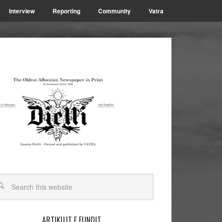
Interview
Reporting
Community
Vatra
ARTIKUJT E FUNDIT