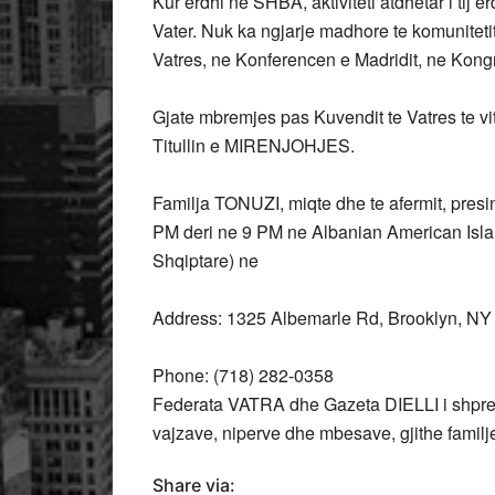
Kur erdhi ne SHBA, aktiviteti atdhetar i tij e
Vater. Nuk ka ngjarje madhore te komunitet
Vatres, ne Konferencen e Madridit, ne Kongre
Gjate mbremjes pas Kuvendit te Vatres te vi
Titullin e MIRENJOHJES.
Familja TONUZI, miqte dhe te afermit, pres
PM deri ne 9 PM ne Albanian American Isl
Shqiptare) ne
Address:
1325 Albemarle Rd, Brooklyn, NY
Phone:
(718) 282-0358
Federata VATRA dhe Gazeta DIELLI i shprehi
vajzave, niperve dhe mbesave, gjithe familj
Share via: