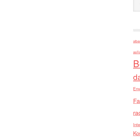
alba
asll
B
d
Env
Fa
ra
Inte
Ko