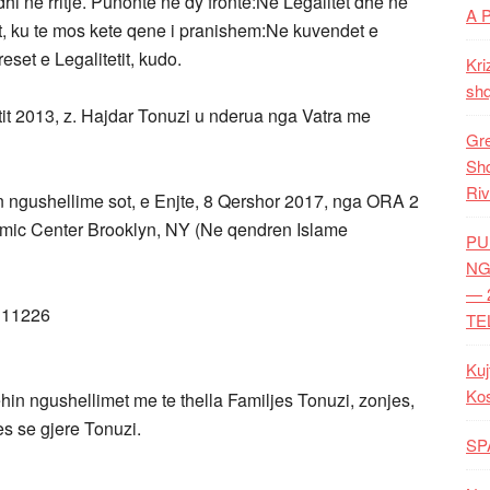
rdhi ne rritje. Punonte ne dy fronte:Ne Legalitet dhe ne
A 
it, ku te mos kete qene i pranishem:Ne kuvendet e
set e Legalitetit, kudo.
Kri
shq
tit 2013, z. Hajdar Tonuzi u nderua nga Vatra me
Gre
Shq
Riv
in ngushellime sot, e Enjte, 8 Qershor 2017, nga ORA 2
amic Center Brooklyn, NY (Ne qendren Islame
PU
NG
— 
 11226
TE
Kuj
Ko
n ngushellimet me te thella Familjes Tonuzi, zonjes,
es se gjere Tonuzi.
SP