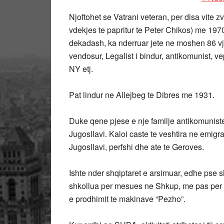
Njoftohet se Vatrani veteran, per disa vite zv
vdekjes te papritur te Peter Chikos) me 1970
dekadash, ka nderruar jete ne moshen 86 vje
vendosur, Legalist i bindur, antikomunist, 
NY etj.
Pat lindur ne Allejbeg te Dibres me 1931.
Duke qene pjese e nje familje antikomuniste,
Jugosllavi. Kaloi caste te veshtira ne emigra
Jugosllavi, perfshi dhe ate te Geroves.
Ishte nder shqiptaret e arsimuar, edhe pse s
shkollua per mesues ne Shkup, me pas per in
e prodhimit te makinave “Pezho”.