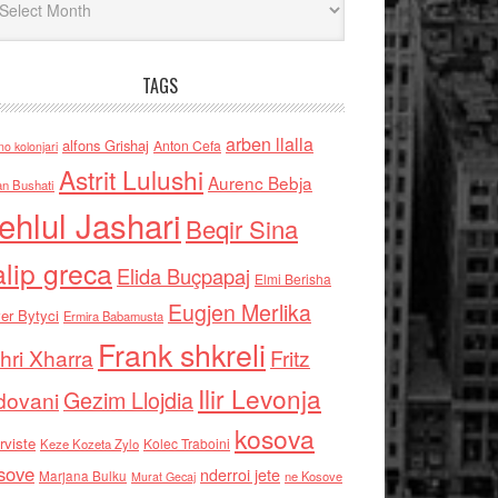
TAGS
arben llalla
alfons Grishaj
Anton Cefa
no kolonjari
Astrit Lulushi
Aurenc Bebja
an Bushati
ehlul Jashari
Beqir Sina
alip greca
Elida Buçpapaj
Elmi Berisha
Eugjen Merlika
er Bytyci
Ermira Babamusta
Frank shkreli
hri Xharra
Fritz
Ilir Levonja
Gezim Llojdia
dovani
kosova
rviste
Kolec Traboini
Keze Kozeta Zylo
sove
nderroi jete
Marjana Bulku
ne Kosove
Murat Gecaj