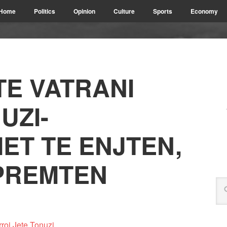
Home
Politics
Opinion
Culture
Sports
Economy
TE VATRANI
UZI-
ET TE ENJTEN,
 PREMTEN