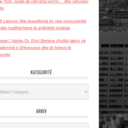
 York, qyteti që ndryshoi emrin… dhe ndryshoi
ën
i zakonor dhe isopolifonia dy nga monumentet
jalla madhështore të antikitetit shqiptar
etari i Vatrës Dr. Elmi Berisha zhvilloi takim në
deminë e Shkencave dhe të Arteve të
sovës
KATEGORITË
egoritë
ARKIV
iv