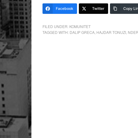
Facebook
Twitter
Copy Li
FILED UNDER:
KOMUNITET
TAGGED WITH:
DALIP GRECA
,
HAJDAR TONUZI
,
NDER