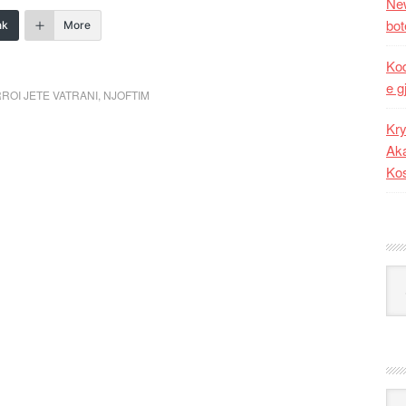
New
bot
nk
More
Kod
e g
ROI JETE VATRANI
,
NJOFTIM
Kry
Aka
Ko
Kat
Ark