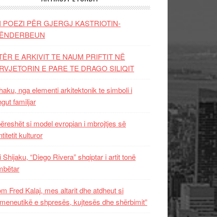
I POEZI PËR GJERGJ KASTRIOTIN-
ËNDERBEUN
TËR E ARKIVIT TE NAUM PRIFTIT NË
RVJETORIN E PARE TE DRAGO SILIQIT
aku, nga elementi arkitektonik te simboli i
ngut familjar
ëreshët si model evropian i mbrojtjes së
titetit kulturor
i Shijaku, “Diego Rivera” shqiptar i artit tonë
mbëtar
m Fred Kalaj, mes altarit dhe atdheut si
meneutikë e shpresës, kujtesës dhe shërbimit”