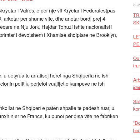
/kryetar i Vatres, e per nje vit Kryetar i Federates(pas
TR
, arketar per shume vite, dhe anetar bordi prej 4
SK
care ne Nju Jork. Hajdar Tonuzi ishte nacionalist i
veprimtar i devotshem i Xhamise shqiptare ne Brooklyn,
LE
PE
Oxh
tru
 u detyrua te arratisej heret nga Shqiperia ne ish
Arb
cionin politik, perjetoi vuajtjet e kampeve ne ish
iden
Sal
hkollat ne Shqiperi e paten shpalle te padeshiruar, u
ko
xhinier ne France, ku punoi per disa vite ne fabriken
“Do
her