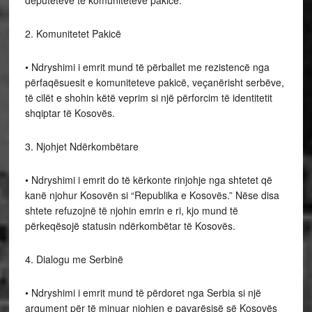
2. Komunitetet Pakicë
• Ndryshimi i emrit mund të përballet me rezistencë nga
përfaqësuesit e komuniteteve pakicë, veçanërisht serbëve,
të cilët e shohin këtë veprim si një përforcim të identitetit
shqiptar të Kosovës.
3. Njohjet Ndërkombëtare
• Ndryshimi i emrit do të kërkonte rinjohje nga shtetet që
kanë njohur Kosovën si “Republika e Kosovës.” Nëse disa
shtete refuzojnë të njohin emrin e ri, kjo mund të
përkeqësojë statusin ndërkombëtar të Kosovës.
4. Dialogu me Serbinë
• Ndryshimi i emrit mund të përdoret nga Serbia si një
argument për të minuar njohjen e pavarësisë së Kosovës