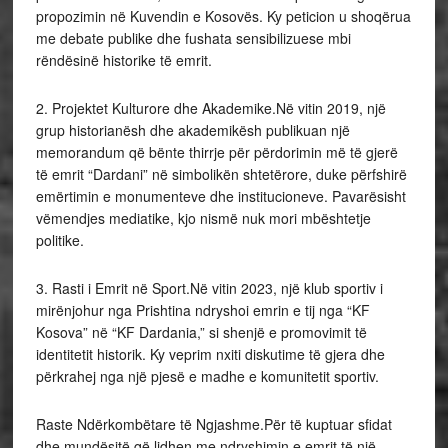
propozimin në Kuvendin e Kosovës. Ky peticion u shoqërua
me debate publike dhe fushata sensibilizuese mbi
rëndësinë historike të emrit.
2. Projektet Kulturore dhe Akademike.Në vitin 2019, një
grup historianësh dhe akademikësh publikuan një
memorandum që bënte thirrje për përdorimin më të gjerë
të emrit “Dardani” në simbolikën shtetërore, duke përfshirë
emërtimin e monumenteve dhe institucioneve. Pavarësisht
vëmendjes mediatike, kjo nismë nuk mori mbështetje
politike.
3. Rasti i Emrit në Sport.Në vitin 2023, një klub sportiv i
mirënjohur nga Prishtina ndryshoi emrin e tij nga “KF
Kosova” në “KF Dardania,” si shenjë e promovimit të
identitetit historik. Ky veprim nxiti diskutime të gjera dhe
përkrahej nga një pjesë e madhe e komunitetit sportiv.
Raste Ndërkombëtare të Ngjashme.Për të kuptuar sfidat
dhe mundësitë që lidhen me ndryshimin e emrit të një