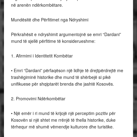
në arenën ndërkombëtare.
Mundësitë dhe Përfitimet nga Ndryshimi
Përkrahësit e ndryshimit argumentojnë se emri “Dardani”
mund të sjellë përfitime të konsiderueshme:
1. Afirmimi i Identitetit Kombëtar
• Emri “Dardani” përfaqëson një lidhje të drejtpërdrejtë me
trashëgiminë historike dhe mund të shërbejë si pikë
unifikuese për shqiptarët brenda dhe jashtë Kosovës.
2. Promovimi Ndërkombëtar
• Një emër i ri mund të krijojë një perceptim pozitiv për
Kosovën si një shtet me rrënjë të thella historike, duke
tërhequr më shumë vëmendje kulturore dhe turistike.