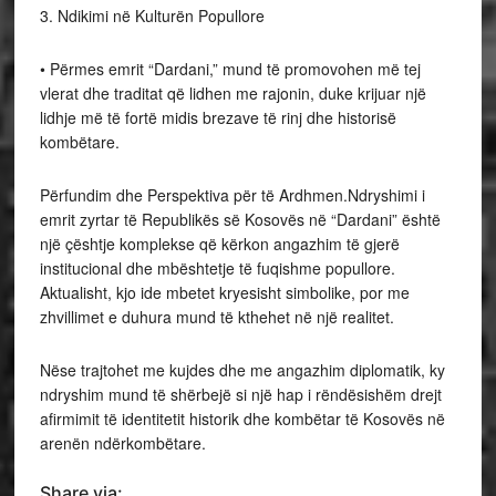
3. Ndikimi në Kulturën Popullore
• Përmes emrit “Dardani,” mund të promovohen më tej
vlerat dhe traditat që lidhen me rajonin, duke krijuar një
lidhje më të fortë midis brezave të rinj dhe historisë
kombëtare.
Përfundim dhe Perspektiva për të Ardhmen.Ndryshimi i
emrit zyrtar të Republikës së Kosovës në “Dardani” është
një çështje komplekse që kërkon angazhim të gjerë
institucional dhe mbështetje të fuqishme popullore.
Aktualisht, kjo ide mbetet kryesisht simbolike, por me
zhvillimet e duhura mund të kthehet në një realitet.
Nëse trajtohet me kujdes dhe me angazhim diplomatik, ky
ndryshim mund të shërbejë si një hap i rëndësishëm drejt
afirmimit të identitetit historik dhe kombëtar të Kosovës në
arenën ndërkombëtare.
Share via: