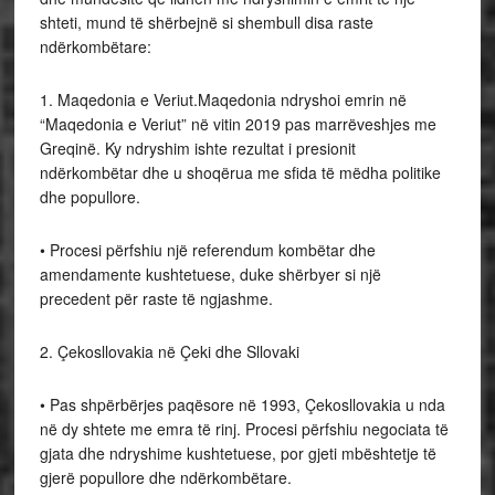
shteti, mund të shërbejnë si shembull disa raste
ndërkombëtare:
1. Maqedonia e Veriut.Maqedonia ndryshoi emrin në
“Maqedonia e Veriut” në vitin 2019 pas marrëveshjes me
Greqinë. Ky ndryshim ishte rezultat i presionit
ndërkombëtar dhe u shoqërua me sfida të mëdha politike
dhe popullore.
• Procesi përfshiu një referendum kombëtar dhe
amendamente kushtetuese, duke shërbyer si një
precedent për raste të ngjashme.
2. Çekosllovakia në Çeki dhe Sllovaki
• Pas shpërbërjes paqësore në 1993, Çekosllovakia u nda
në dy shtete me emra të rinj. Procesi përfshiu negociata të
gjata dhe ndryshime kushtetuese, por gjeti mbështetje të
gjerë popullore dhe ndërkombëtare.