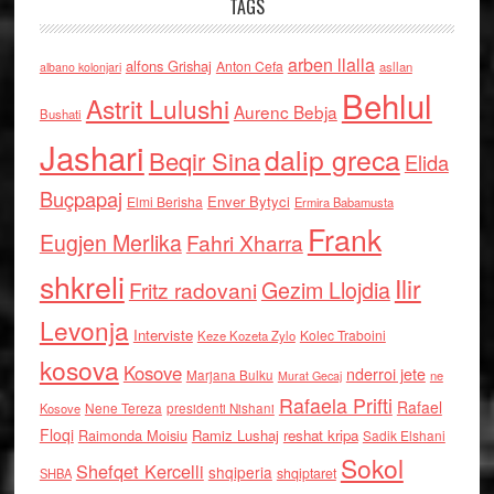
TAGS
arben llalla
alfons Grishaj
Anton Cefa
asllan
albano kolonjari
Behlul
Astrit Lulushi
Aurenc Bebja
Bushati
Jashari
dalip greca
Beqir Sina
Elida
Buçpapaj
Enver Bytyci
Elmi Berisha
Ermira Babamusta
Frank
Eugjen Merlika
Fahri Xharra
shkreli
Ilir
Gezim Llojdia
Fritz radovani
Levonja
Interviste
Kolec Traboini
Keze Kozeta Zylo
kosova
Kosove
nderroi jete
Marjana Bulku
ne
Murat Gecaj
Rafaela Prifti
Rafael
Nene Tereza
Kosove
presidenti Nishani
Floqi
Raimonda Moisiu
Ramiz Lushaj
reshat kripa
Sadik Elshani
Sokol
Shefqet Kercelli
shqiperia
shqiptaret
SHBA