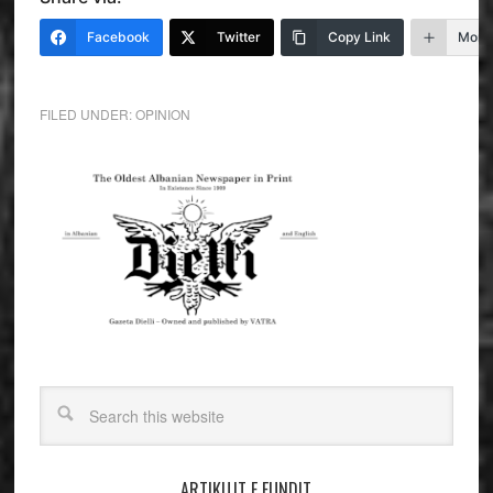
Facebook
Twitter
Copy Link
More
FILED UNDER:
OPINION
ARTIKUJT E FUNDIT