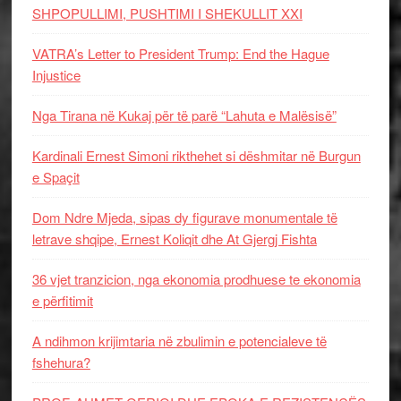
SHPOPULLIMI, PUSHTIMI I SHEKULLIT XXI
VATRA’s Letter to President Trump: End the Hague
Injustice
Nga Tirana në Kukaj për të parë “Lahuta e Malësisë”
Kardinali Ernest Simoni rikthehet si dëshmitar në Burgun
e Spaçit
Dom Ndre Mjeda, sipas dy figurave monumentale të
letrave shqipe, Ernest Koliqit dhe At Gjergj Fishta
36 vjet tranzicion, nga ekonomia prodhuese te ekonomia
e përfitimit
A ndihmon krijimtaria në zbulimin e potencialeve të
fshehura?