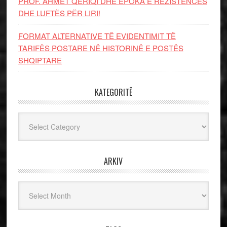
PROF. AHMET QERIQI DHE EPOKA E REZISTENCЁS
DHE LUFTЁS PЁR LIRI!
FORMAT ALTERNATIVE TË EVIDENTIMIT TË
TARIFËS POSTARE NË HISTORINË E POSTËS
SHQIPTARE
KATEGORITË
Kategoritë
ARKIV
Arkiv