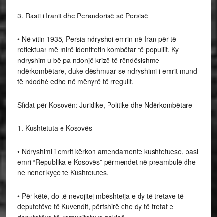
3. Rasti i Iranit dhe Perandorisë së Persisë
• Në vitin 1935, Persia ndryshoi emrin në Iran për të
reflektuar më mirë identitetin kombëtar të popullit. Ky
ndryshim u bë pa ndonjë krizë të rëndësishme
ndërkombëtare, duke dëshmuar se ndryshimi i emrit mund
të ndodhë edhe në mënyrë të rregullt.
Sfidat për Kosovën: Juridike, Politike dhe Ndërkombëtare
1. Kushtetuta e Kosovës
• Ndryshimi i emrit kërkon amendamente kushtetuese, pasi
emri “Republika e Kosovës” përmendet në preambulë dhe
në nenet kyçe të Kushtetutës.
• Për këtë, do të nevojitej mbështetja e dy të tretave të
deputetëve të Kuvendit, përfshirë dhe dy të tretat e
deputetëve të komuniteteve pakicë.