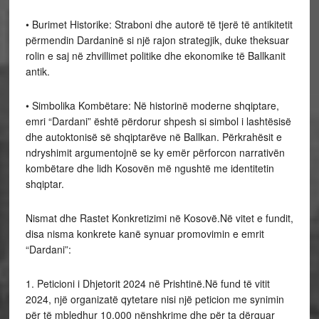
• Burimet Historike: Straboni dhe autorë të tjerë të antikitetit
përmendin Dardaninë si një rajon strategjik, duke theksuar
rolin e saj në zhvillimet politike dhe ekonomike të Ballkanit
antik.
• Simbolika Kombëtare: Në historinë moderne shqiptare,
emri “Dardani” është përdorur shpesh si simbol i lashtësisë
dhe autoktonisë së shqiptarëve në Ballkan. Përkrahësit e
ndryshimit argumentojnë se ky emër përforcon narrativën
kombëtare dhe lidh Kosovën më ngushtë me identitetin
shqiptar.
Nismat dhe Rastet Konkretizimi në Kosovë.Në vitet e fundit,
disa nisma konkrete kanë synuar promovimin e emrit
“Dardani”:
1. Peticioni i Dhjetorit 2024 në Prishtinë.Në fund të vitit
2024, një organizatë qytetare nisi një peticion me synimin
për të mbledhur 10,000 nënshkrime dhe për ta dërguar