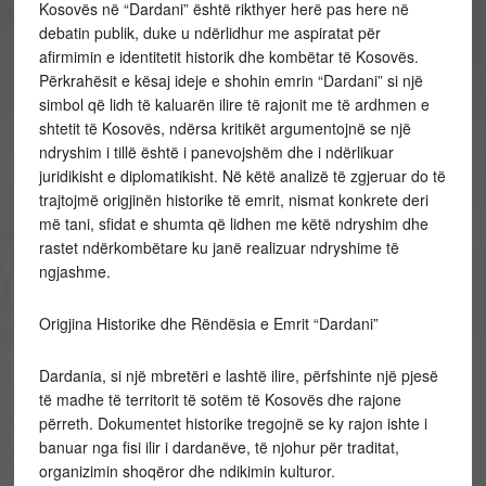
Kosovës në “Dardani” është rikthyer herë pas here në
debatin publik, duke u ndërlidhur me aspiratat për
afirmimin e identitetit historik dhe kombëtar të Kosovës.
Përkrahësit e kësaj ideje e shohin emrin “Dardani” si një
simbol që lidh të kaluarën ilire të rajonit me të ardhmen e
shtetit të Kosovës, ndërsa kritikët argumentojnë se një
ndryshim i tillë është i panevojshëm dhe i ndërlikuar
juridikisht e diplomatikisht. Në këtë analizë të zgjeruar do të
trajtojmë origjinën historike të emrit, nismat konkrete deri
më tani, sfidat e shumta që lidhen me këtë ndryshim dhe
rastet ndërkombëtare ku janë realizuar ndryshime të
ngjashme.
Origjina Historike dhe Rëndësia e Emrit “Dardani”
Dardania, si një mbretëri e lashtë ilire, përfshinte një pjesë
të madhe të territorit të sotëm të Kosovës dhe rajone
përreth. Dokumentet historike tregojnë se ky rajon ishte i
banuar nga fisi ilir i dardanëve, të njohur për traditat,
organizimin shoqëror dhe ndikimin kulturor.