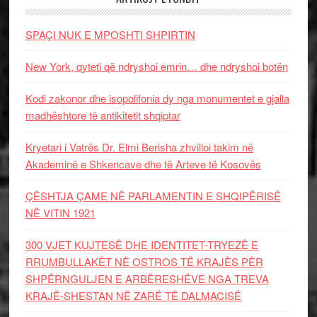
SPAÇI NUK E MPOSHTI SHPIRTIN
New York, qyteti që ndryshoi emrin… dhe ndryshoi botën
Kodi zakonor dhe isopolifonia dy nga monumentet e gjalla
madhështore të antikitetit shqiptar
Kryetari i Vatrës Dr. Elmi Berisha zhvilloi takim në
Akademinë e Shkencave dhe të Arteve të Kosovës
ÇËSHTJA ÇAME NË PARLAMENTIN E SHQIPËRISË
NË VITIN 1921
300 VJET KUJTESË DHE IDENTITET-TRYEZË E
RRUMBULLAKËT NË OSTROS TË KRAJËS PËR
SHPËRNGULJEN E ARBËRESHËVE NGA TREVA
KRAJË-SHESTAN NË ZARË TË DALMACISË