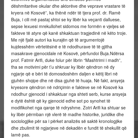
dëshmitarëve okular dhe aktorëve dhe veprave vrastare të
kryera në Kosovë”, ka thënë ndër të tjera prof. dr. Ramë
Buja, i cili më pastaj shtoi se ky libër ka veçanti dalluese,
sepse lexuesi mrekullohet sidomos me formën e vjeljes së
fakteve të atyre që kanë shkaktuan tragjedinë në këto troje.
Me një fjalë autori ka kurajën që të argumentojë
kujdesshëm vërtetësinë e të ndodhurave të të gjitha
masakrave gjenocidale në Kosovë, përfundoi Buja.Ndërsa
prof. Fatmir Arifi, duke folur për librin “Mashtrimi i madh”,
tha se motivimi për t’u shkruar ky libër qëndron në dy
ngjarje që e bëri të domosdoshëm daljen e këtij libri në
gjuhën shqipe dhe në disa gjuhë të huaja. Në fakt, arsyeja
kryesore qëndron në ndriçimin e fakteve se në Kosovë ka
ndodhur gjenocid i shkaktuar nga shteti serb, kurse arsyeja
e dytë është që ky gjenocid edhe sot po synohet të
modifikohet nga qarqe të ndryshme. Zotri Arifi ka shtuar se
ky libër përmban një vlerë të madhe historike, juridike dhe
sociologjike për sa i përket analizës së saktë kronologjike
dhe zbulimit të ngjarjeve në dekadën e fundit të shekullit që
lamë pas.