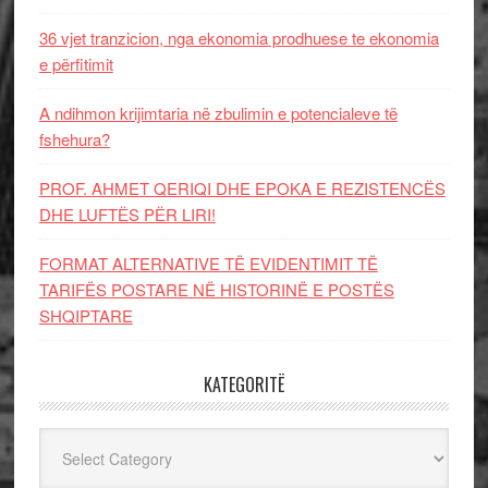
36 vjet tranzicion, nga ekonomia prodhuese te ekonomia
e përfitimit
A ndihmon krijimtaria në zbulimin e potencialeve të
fshehura?
PROF. AHMET QERIQI DHE EPOKA E REZISTENCЁS
DHE LUFTЁS PЁR LIRI!
FORMAT ALTERNATIVE TË EVIDENTIMIT TË
TARIFËS POSTARE NË HISTORINË E POSTËS
SHQIPTARE
KATEGORITË
Kategoritë