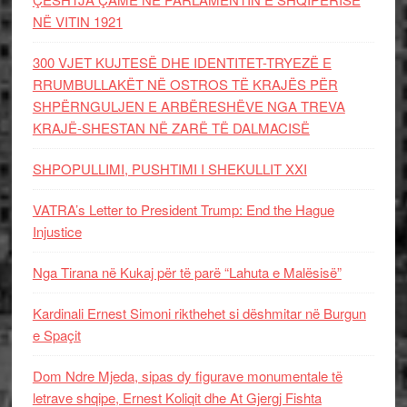
NË VITIN 1921
300 VJET KUJTESË DHE IDENTITET-TRYEZË E
RRUMBULLAKËT NË OSTROS TË KRAJËS PËR
SHPËRNGULJEN E ARBËRESHËVE NGA TREVA
KRAJË-SHESTAN NË ZARË TË DALMACISË
SHPOPULLIMI, PUSHTIMI I SHEKULLIT XXI
VATRA’s Letter to President Trump: End the Hague
Injustice
Nga Tirana në Kukaj për të parë “Lahuta e Malësisë”
Kardinali Ernest Simoni rikthehet si dëshmitar në Burgun
e Spaçit
Dom Ndre Mjeda, sipas dy figurave monumentale të
letrave shqipe, Ernest Koliqit dhe At Gjergj Fishta