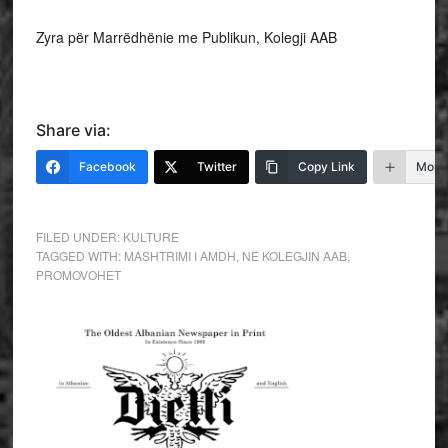
Zyra për Marrëdhënie me Publikun, Kolegji AAB
Share via:
Facebook
Twitter
Copy Link
More
FILED UNDER:
KULTURE
TAGGED WITH:
MASHTRIMI I AMDH
,
NE KOLEGJIN AAB
,
PROMOVOHET