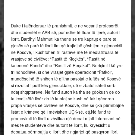
Duke i falënderuar të pranishmit, e ne veçanti profesorët
dhe studentët e AAB-së, por edhe të ftuar të tjerë, autori i
librit, Bardhyl Mahmuti ka thënë se tre kapitujt e parë të
pjesës së parë të librit tim që trajtojnë çështjen e gjenocidit
në Kosovë, i kushtohen tri rasteve më të mediatizuara të
vrasjeve së civilëve: “Rastit të Kleçkës”, “Rastit në
kafenenë Panda” dhe “Rastit zë Reçakut”. Ndriçimi i këtyre
tri ndhodhive, si dhe vrasjet gjatë operacionit “Patkoi”,
mundësojnë të shihen të gjitha pasojat e luftës në Kosovë
si rezultat i politikës gjenocidale, që e zbatoi shteti serb
ndaj shqiptarëve. Në fund autori ka tha se çdokush që do
ta lexoj këtë libër do të kuptoj se kush në fakt qëndron
prapa vrasjes së civilëve në Kosovë, dhe se çka përmbajnë
listat e krimeve që i mëvishen UÇK-së, etj.Në fund të
promovimit të librit u zhvillua një debat mjaft interesant në
mes të studentëve dhe autorit të librit, ku kryesisht u
debatua përmbajtja e librit dhe ngjarjet që pasqyron libri.