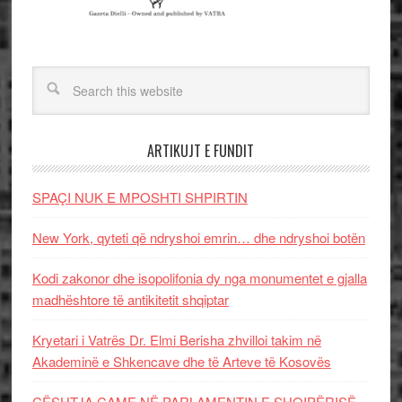
ARTIKUJT E FUNDIT
SPAÇI NUK E MPOSHTI SHPIRTIN
New York, qyteti që ndryshoi emrin… dhe ndryshoi botën
Kodi zakonor dhe isopolifonia dy nga monumentet e gjalla
madhështore të antikitetit shqiptar
Kryetari i Vatrës Dr. Elmi Berisha zhvilloi takim në
Akademinë e Shkencave dhe të Arteve të Kosovës
ÇËSHTJA ÇAME NË PARLAMENTIN E SHQIPËRISË