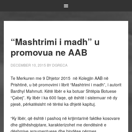
“Mashtrimi i madh” u
promovua ne AAB
DECEMBER 10, 2015
BY
DGRECA
Te Merkuren me 9 Dhjetor 2015 në Kolegjin AAB në
Prishtinë, u bë promovimi i librit “Mashtrimi i madh”, i autorit
Bardhyl Mahmuti. Këtë libër e ka botuar Shtëpia Botuese
“Çabej”. Ky libër i ka 600 faqe, që është i sistemuar në dy
pjesë, përkatësisht në tërësi ka dhjetë kapituj.
“Ky libër, që është i pashoq në krijimtarinë faktike kosovare
dhe gjithëshqiptare, karakterizohet me dendësinë e
dëshmive argumentuese dhe bindëse përmes