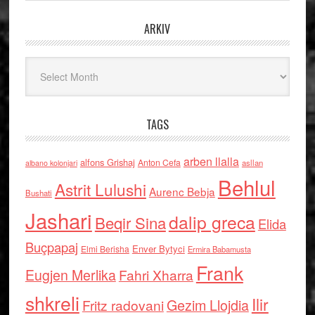
ARKIV
Arkiv
TAGS
arben llalla
alfons Grishaj
Anton Cefa
asllan
albano kolonjari
Behlul
Astrit Lulushi
Aurenc Bebja
Bushati
Jashari
dalip greca
Beqir Sina
Elida
Buçpapaj
Enver Bytyci
Elmi Berisha
Ermira Babamusta
Frank
Eugjen Merlika
Fahri Xharra
shkreli
Ilir
Gezim Llojdia
Fritz radovani