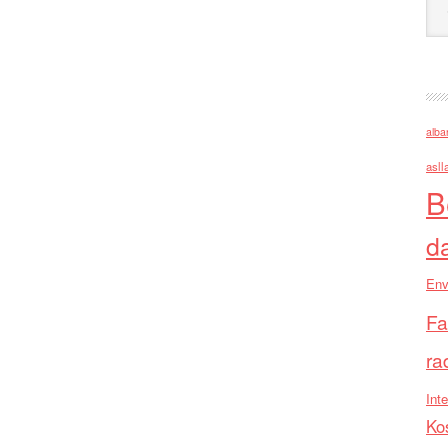
alba
asll
B
d
Env
Fa
ra
Inte
Ko