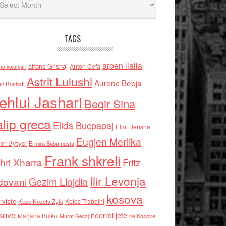
TAGS
arben llalla
alfons Grishaj
Anton Cefa
no kolonjari
Astrit Lulushi
Aurenc Bebja
an Bushati
ehlul Jashari
Beqir Sina
alip greca
Elida Buçpapaj
Elmi Berisha
Eugjen Merlika
er Bytyci
Ermira Babamusta
Frank shkreli
hri Xharra
Fritz
Ilir Levonja
Gezim Llojdia
dovani
kosova
rviste
Kolec Traboini
Keze Kozeta Zylo
sove
nderroi jete
Marjana Bulku
ne Kosove
Murat Gecaj