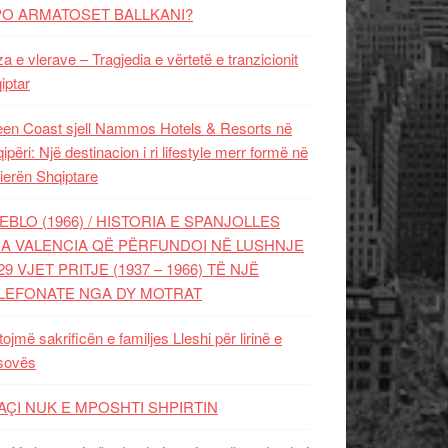
PO ARMATOSET BALLKANI?
za e vlerave – Tragjedia e vërtetë e tranzicionit
iptar
en Coast sjell Nammos Hotels & Resorts në
ipëri: Një destinacion i ri lifestyle merr formë në
ierën Shqiptare
EBLO (1966) / HISTORIA E SPANJOLLES
A VALENCIA QË PËRFUNDOI NË LUSHNJE
29 VJET PRITJE (1937 – 1966) TË NJË
LEFONATE NGA DY MOTRAT
tojmë sakrificën e familjes Lleshi për lirinë e
sovës
AÇI NUK E MPOSHTI SHPIRTIN