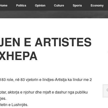
Home
Politics
Opinion
Culture
Sports
Economy
JEN E ARTISTES
 XHEPA
3 role, në 83 vjetorin e lindjes-Artistja ka lindur me 2
ptar, aktorja e njohur dhe mjaft e dashur nga publiku
jes.
qytetin e Lushnjës.