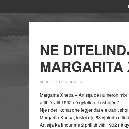
NE DITELIND
MARGARITA
APRIL 3, 2015
BY
DGRECA
Margarita Xhepa – Artistja që numëron mbi 18
prill të vitit 1932 në qytetin e Lushnjës./
Një ndër ikonat dhe legjendat e ekranit shqi
Margarita Xhepa, festoi dje 83 vjetorin e lind
Artistja ka lindur me 2 prill të vitit 1932 në 