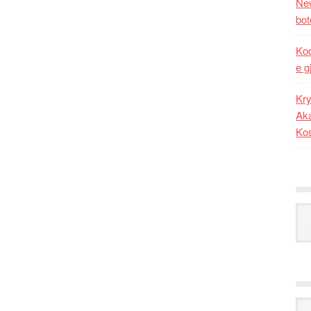
New
bot
Kod
e g
Kry
Aka
Ko
Kat
Ark