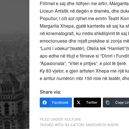
Fillimet e saj dhe lidhjen me artin, Margarita
Liceun Artistik në degën e dramës, dhe duke 
Popullor, i cili sot njihet me emrin Teatri Ko
Margarita Xhepa, gjatë karrierës së saj ka s
në kinematografi, ku midis shkëlqimit të sa
emocionuese dhe mjaft prekëse si zonja mëmë
“Lumi i vdekur”(teatër), Ofelia tek “Hamleti”(t
apo edhe në titujt e filmave si “Dimri i Fundi
“Apasionata”, “Vitet e pritjes”, e plot të tjerë.
Ky 83 vjetor, e gjen artisten Xhepa me një k
e arritur numëron mbi 150 role në teatër, d
Share via:
Facebook
Twitter
Copy Li
FILED UNDER:
KULTURE
TAGGED WITH:
83 VJETORI
,
MARGARITA XHEPA