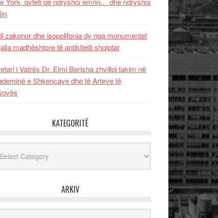
 York, qyteti që ndryshoi emrin… dhe ndryshoi
ën
i zakonor dhe isopolifonia dy nga monumentet
jalla madhështore të antikitetit shqiptar
etari i Vatrës Dr. Elmi Berisha zhvilloi takim në
deminë e Shkencave dhe të Arteve të
sovës
KATEGORITË
egoritë
ARKIV
iv