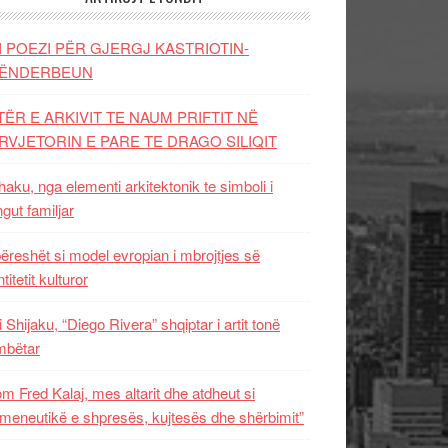
I POEZI PËR GJERGJ KASTRIOTIN-
ËNDERBEUN
TËR E ARKIVIT TE NAUM PRIFTIT NË
RVJETORIN E PARE TE DRAGO SILIQIT
aku, nga elementi arkitektonik te simboli i
ngut familjar
ëreshët si model evropian i mbrojtjes së
titetit kulturor
i Shijaku, “Diego Rivera” shqiptar i artit tonë
mbëtar
m Fred Kalaj, mes altarit dhe atdheut si
meneutikë e shpresës, kujtesës dhe shërbimit”