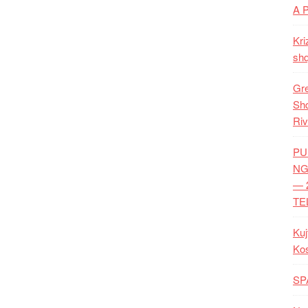
A 
Kri
shq
Gre
Shq
Riv
PU
NG
— 
TE
Kuj
Ko
SP