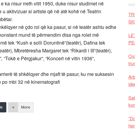
 e ka nisur rreth vitit 1950, duke nisur studimet në
u aktivizuar si artiste që në atë kohë në Teatrin
TR
mbëtar.
SK
hkëlqyer në çdo rol që ka pasur, si në teatër ashtu edhe
j konstant mund të përmendim disa nga rolet më
LE
 tek “Kush e solli Doruntinë”(teatër), Dafina tek
PE
eatër), Mbretëresha Margaret tek “Rikardi i III”(teatër),
Oxh
t”, “Tokë e Përgjakur”, “Koncert në vitin 1936”,
tru
arrierë të shkëlqyer dhe mjaft të pasur, ku me suksesin
Arb
he po mbi 32 në kinematografi
iden
Sal
ko
nk
More
“Do
her