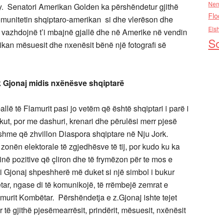
Nen
ty. Senatori Amerikan Golden ka përshëndetur gjithë
Flo
omunitetin shqiptaro-amerikan si dhe vlerëson dhe
Els
 vazhdojnë t’i mbajnë gjallë dhe në Amerike në vendin
So
kan mësuesit dhe nxenësit bënë një fotografi së
rk Gjonaj midis nxënësve shqiptarë
llë të Flamurit pasi jo vetëm që është shqiptari i parë i
kut, por me dashuri, krenari dhe përulësi merr pjesë
sishme që zhvillon Diaspora shqiptare në Nju Jork.
zonën elektorale të zgjedhësve të tij, por kudo ku ka
inë pozitive që çliron dhe të frymëzon për te mos e
ti Gjonaj shpeshherë më duket si një simbol i bukur
tar, ngase di të komunikojë, të rrëmbejë zemrat e
amurit Kombëtar. Përshëndetja e z.Gjonaj ishte tejet
ë gjithë pjesëmearrësit, prindërit, mësuesit, nxënësit