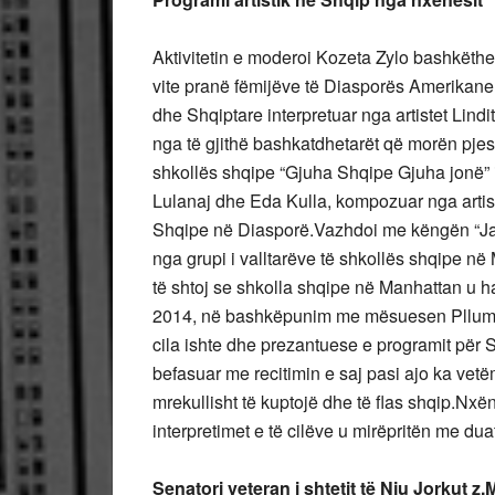
Aktivitetin e moderoi Kozeta Zylo bashkët
vite pranë fëmijëve të Diasporës Amerika
dhe Shqiptare interpretuar nga artistet Lin
nga të gjithë bashkatdhetarët që morën pjes
shkollës shqipe “Gjuha Shqipe Gjuha jonë” 
Lulanaj dhe Eda Kulla, kompozuar nga artis
Shqipe në Diasporë.Vazhdoi me këngën “Ja
nga grupi i valltarëve të shkollës shqipe 
të shtoj se shkolla shqipe në Manhattan u ha
2014, në bashkëpunim me mësuesen Pllumbi.
cila ishte dhe prezantuese e programit për 
befasuar me recitimin e saj pasi ajo ka vet
mrekullisht të kuptojë dhe të flas shqip.Nxë
interpretimet e të cilëve u mirëpritën me du
Senatori veteran i shtetit të Nju Jorkut z