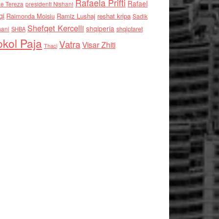
Rafaela Prifti
Rafael
e Tereza
presidenti Nishani
qi
Raimonda Moisiu
Ramiz Lushaj
reshat kripa
Sadik
Shefqet Kercelli
shqiperia
hani
shqiptaret
SHBA
kol Paja
Vatra
Visar Zhiti
Thaci