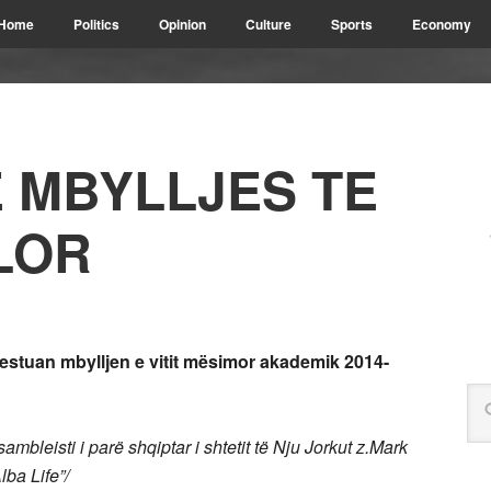
Home
Politics
Opinion
Culture
Sports
Economy
E MBYLLJES TE
LOR
festuan mbylljen e vitit mësimor akademik 2014-
bleisti i parë shqiptar i shtetit të Nju Jorkut z.Mark
ba Life”/