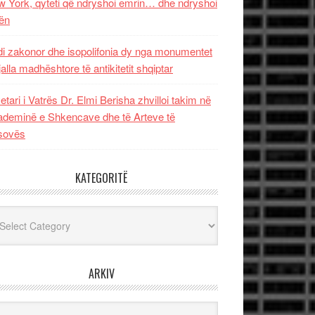
 York, qyteti që ndryshoi emrin… dhe ndryshoi
ën
i zakonor dhe isopolifonia dy nga monumentet
jalla madhështore të antikitetit shqiptar
etari i Vatrës Dr. Elmi Berisha zhvilloi takim në
deminë e Shkencave dhe të Arteve të
sovës
KATEGORITË
egoritë
ARKIV
iv