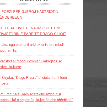
I POEZI PËR GJERGJ KASTRIOTIN-
ËNDERBEUN
TËR E ARKIVIT TE NAUM PRIFTIT NË
RVJETORIN E PARE TE DRAGO SILIQIT
aku, nga elementi arkitektonik te simboli i
ngut familjar
ëreshët si model evropian i mbrojtjes së
titetit kulturor
i Shijaku, “Diego Rivera” shqiptar i artit tonë
mbëtar
m Fred Kalaj, mes altarit dhe atdheut si
meneutikë e shpresës, kujtesës dhe shërbimit”