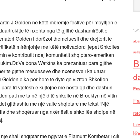
.Martin J.Golden në këtë mbrëmje festive për mbylljen e
uartrokitje të nxehta nga të gjithë dashamirësit e
atori Golden i dorëzoi themeluesit dhe drejtorit të
alba
tifikatë mirënjohje me këtë motivacion:I jepet Shkollës
asll
min e kontributit ndaj komunitetit shqiptaro-amerikan
B
ukim.Dr.Valbona Watkins ka prezantuar para gjithë
r të gjithë mësuesëve dhe nxënësve i ka uruar
d
 Golden e ka për herë të dytë që viziton Shkollën
ara tri vjetësh e kujtojnë me nostalgji dhe dashuri
Env
n pati me ta në një ditë shkolle në Brooklyn në vitin
Fa
t gjithashtu me një valle shqiptare me tekst “Një
la dhe shoqëruar nga nxënësit e shkollës shqipe në
ra
j.
Inte
Ko
jë shall shqiptar me ngjyrat e Flamurit Kombëtar i cili