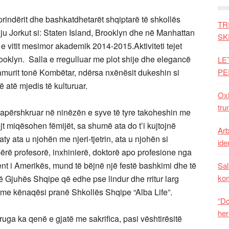
prindërit dhe bashkatdhetarët shqiptarë të shkollës
TR
 Nju Jorkut si: Staten Island, Brooklyn dhe në Manhattan
SK
e vitit mesimor akademik 2014-2015.Aktiviteti tejet
Brooklyn. Salla e rregulluar me plot shije dhe elegancë
LE
lamurit tonë Kombëtar, ndërsa nxënësit dukeshin si
PE
atë mjedis të kulturuar.
Oxh
tru
apërshkruar në ninëzën e syve të tyre takoheshin me
ejt miqësohen fëmijët, sa shumë ata do t’i kujtojnë
Arb
ty ata u njohën me njeri-tjetrin, ata u njohën si
iden
ë bërë profesorë, inxhinierë, doktorë apo profesione nga
nt i Amerikës, mund të bëjnë një festë bashkimi dhe të
Sal
ko
 të Gjuhës Shqipe që edhe pse lindur dhe rritur larg
ën me kënaqësi pranë Shkollës Shqipe “Alba Life”.
“Do
her
rruga ka qenë e gjatë me sakrifica, pasi vështirësitë