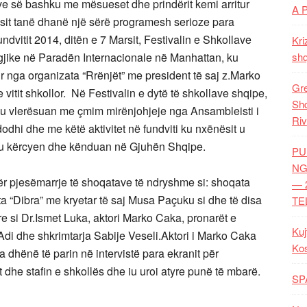
ve së bashku me mësueset dhe prindërit kemi arritur
A 
sit tanë dhanë një sërë programesh serioze para
fundvitit 2014, ditën e 7 Marsit, Festivalin e Shkollave
Kri
jike në Paradën Internacionale në Manhattan, ku
shq
r nga organizata “Rrënjët” me president të saj z.Marko
Gre
 vitit shkollor. Në Festivalin e dytë të shkollave shqipe,
Shq
e u vlerësuan me çmim mirënjohjeje nga Ansambleisti i
Riv
odhi dhe me këtë aktivitet në fundviti ku nxënësit u
ku kërcyen dhe kënduan në Gjuhën Shqipe.
PU
NG
r pjesëmarrje të shoqatave të ndryshme si: shoqata
— 
ta “Dibra” me kryetar të saj Musa Paçuku si dhe të disa
TE
e si Dr.Ismet Luka, aktori Marko Caka, pronarët e
Kuj
 Adi dhe shkrimtarja Sabije Veseli.Aktori i Marko Caka
Ko
ka dhënë të parin në intervistë para ekranit për
it dhe stafin e shkollës dhe iu uroi atyre punë të mbarë.
SP