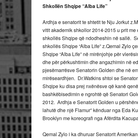
Shkollën Shqipe “Alba Life”
Ardhja e senatorit te shtetit te Nju Jorkut z
vitit akademik shkollor 2014-2015 u prit me d
shkollës Shqipe që ndodheshin në sallë. Sen
shkollës Shqipe “Alba Life” z.Qemal Zylo çer
Shqipe “Alba Life” në mirënjohje për vlerësi
dhe për përkushtimin dhe angazhimin në ed
pjesëmarrësve Senatorin Golden dhe në emë
mirëseardhjen. Dr.Watkins shtoi se Senatori
Shqipe ku disa prej nxënësve që kanë qenë p
bashkëbisedimin e ngrohtë që Senatori Golde
2012. Ardhja e Senatorit Golden u përshënde
lahutë dhe një Flamur” kënduar nga Eda Kul
Brooklyn me koreografi nga Afërdita Kacupa
Qemal Zylo i ka dhuruar Senatorit Amerikan n