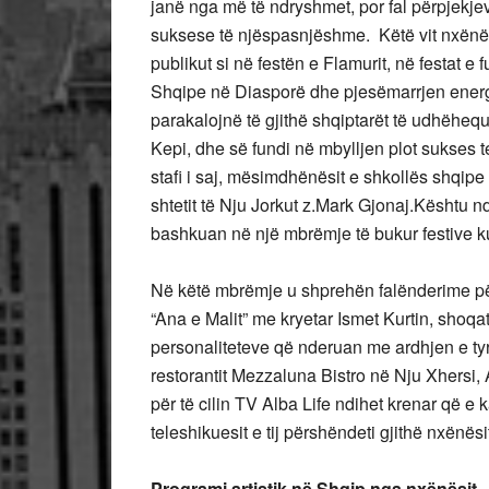
janë nga më të ndryshmet, por fal përpjekje
suksese të njëspasnjëshme. Këtë vit nxënë
publikut si në festën e Flamurit, në festat e 
Shqipe në Diasporë dhe pjesëmarrjen energ
parakalojnë të gjithë shqiptarët të udhëhequ
Kepi, dhe së fundi në mbylljen plot sukses te
stafi i saj, mësimdhënësit e shkollës shqip
shtetit të Nju Jorkut z.Mark Gjonaj.Kështu nd
bashkuan në një mbrëmje të bukur festive 
Në këtë mbrëmje u shprehën falënderime pë
“Ana e Malit” me kryetar Ismet Kurtin, shoqa
personaliteteve që nderuan me ardhjen e tyr
restorantit Mezzaluna Bistro në Nju Xhersi,
për të cilin TV Alba Life ndihet krenar që e 
teleshikuesit e tij përshëndeti gjithë nxënës
Programi artistik në Shqip nga nxënësit