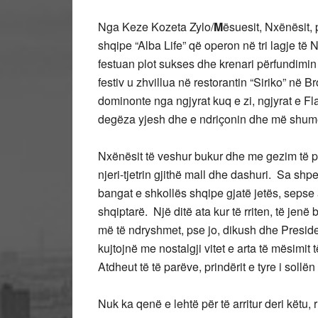
Nga Keze Kozeta Zylo/
M
ësuesit, Nxënësit, 
shqipe “Alba Life” që operon në tri lagje të
festuan plot sukses dhe krenari përfundimin 
festiv u zhvillua në restorantin “Siriko” në 
dominonte nga ngjyrat kuq e zi, ngjyrat e F
degëza yjesh dhe e ndriçonin dhe më shumë 
Nxënësit të veshur bukur dhe me gezim të p
njeri-tjetrin gjithë mall dhe dashuri. Sa shp
bangat e shkollës shqipe gjatë jetës, sepse a
shqiptarë. Një ditë ata kur të rriten, të jen
më të ndryshmet, pse jo, dikush dhe Preside
kujtojnë me nostalgji vitet e arta të mësimit
Atdheut të të parëve, prindërit e tyre i soll
Nuk ka qenë e lehtë për të arritur deri këtu, 