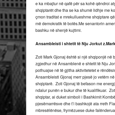
e ka mbajtur në qafë për sa kohë qëndroi a
shqiptarët dhe tha se ka shumë lidhje me k
çmon traditat e mrekullueshme shqiptare që
më demokratik të botës.Me senantorin ameri
bashku në shenjë kujtimi.
Ansambleisti i shtetit të Nju Jorkut z.Ma
Zoti Mark Gjonaj është si një shqiponjë në ba
zgjedhur në Ansamblenë e shtetit të Nju Jor
pothuajse në të gjitha aktivitetetet e rëndë
Ansambleisti Gjonaj merr pjesë jo vetëm në 
shqiptarë. Zoti Gjonaj të befason me energj
ndalur punën e bukur dhe të kualifikuar. Zo
shqiptar, ai duket simboli i Bashkimit Kombë
pjesëmarrësve dhe t’i bashkojë ata rreth Fl
mbresëlënëse, frymëzuese duke falënderuar t