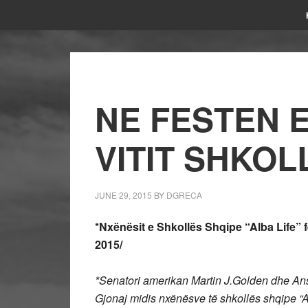
NE FESTEN 
VITIT SHKOL
JUNE 29, 2015
BY
DGRECA
*Nxënësit e Shkollës Shqipe “Alba Life” 
2015/
*Senatori amerikan Martin J.Golden dhe Ansam
Gjonaj midis nxënësve të shkollës shqipe “Al