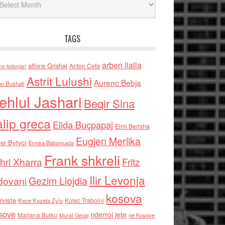
TAGS
arben llalla
alfons Grishaj
Anton Cefa
no kolonjari
Astrit Lulushi
Aurenc Bebja
an Bushati
ehlul Jashari
Beqir Sina
alip greca
Elida Buçpapaj
Elmi Berisha
Eugjen Merlika
er Bytyci
Ermira Babamusta
Frank shkreli
hri Xharra
Fritz
Ilir Levonja
Gezim Llojdia
dovani
kosova
rviste
Kolec Traboini
Keze Kozeta Zylo
sove
nderroi jete
Marjana Bulku
ne Kosove
Murat Gecaj