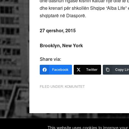
dhe dashuri ngase kishin kaluar një ditë të
dhe krenari për shkollën Shqipe “Alba Life” 
shqiptarë në Diasporë.
27 qershor, 2015
Brooklyn, New York
Share via:
Facebook
Twitter
Copy Li
FILED UNDER:
KOMUNITET
This website uses cookies to improve your e