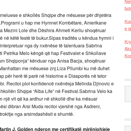
New
bot
hemeluese e shkollës Shqipe dhe mësuese për dhjetëra
Kod
ne.Programi u hap me Hymnet Kombëtare, Amerikane
e g
dita Mezini Lole dhe Dëshira Ahmeti Kerliu shoqëruar
ë në këtë festë të bukur.Sipas traditës u këndua hymni i
Kry
interpretuar nga dy nxënëse të talentuara Sabrina
Aka
ti Petrika Melo këngë që hap Festivalet e Shkollave
Ko
m Shqiponja” kënduar nga Anisa Bacja, shoqëruar
në Manhattan me mësuese znj.Liza Pllumbi ku më duhet
p për herë të parë në historine e Diasporës në tetor
 Recitoi plot konfidencë nxënësja Melinda Djinovic e
Kat
Shkollën Shqipe “Alba Life” në Festival.Sabrina Velo ka
ëm një vit që ka ardhur në shkollë dhe ka mësuar
nësi dibran Arsi Muda recitoi vjershë nga Asdreni,
atrokitje nga arsimdashësit e shumtë.
Ark
.Martin J. Golden nderon me çertifikatë mirënjohjeje