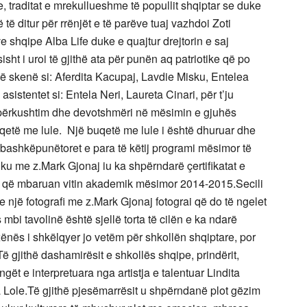
 traditat e mrekullueshme të popullit shqiptar se duke
ë ditur për rrënjët e të parëve tuaj vazhdoi Zoti
e shqipe Alba Life duke e quajtur drejtorin e saj
t i uroi të gjithë ata për punën aq patriotike që po
ë skenë si: Aferdita Kacupaj, Lavdie Misku, Entelea
sistentet si: Entela Neri, Laureta Cinari, për t’ju
 përkushtim dhe devotshmëri në mësimin e gjuhës
qetë me lule. Një buqetë me lule i është dhuruar dhe
bashkëpunëtoret e para të këtij programi mësimor të
 me z.Mark Gjonaj iu ka shpërndarë çertifikatat e
ve që mbaruan vitin akademik mësimor 2014-2015.Secili
 një fotografi me z.Mark Gjonaj fotograi që do të ngelet
s mbi tavolinë është sjellë torta të cilën e ka ndarë
xënës i shkëlqyer jo vetëm për shkollën shqiptare, por
ë gjithë dashamirësit e shkollës shqipe, prindërit,
ët e interpretuara nga artistja e talentuar Lindita
 Lole.Të gjithë pjesëmarrësit u shpërndanë plot gëzim