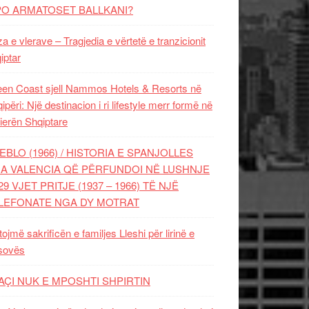
PO ARMATOSET BALLKANI?
za e vlerave – Tragjedia e vërtetë e tranzicionit
iptar
en Coast sjell Nammos Hotels & Resorts në
ipëri: Një destinacion i ri lifestyle merr formë në
ierën Shqiptare
EBLO (1966) / HISTORIA E SPANJOLLES
A VALENCIA QË PËRFUNDOI NË LUSHNJE
29 VJET PRITJE (1937 – 1966) TË NJË
LEFONATE NGA DY MOTRAT
tojmë sakrificën e familjes Lleshi për lirinë e
sovës
AÇI NUK E MPOSHTI SHPIRTIN