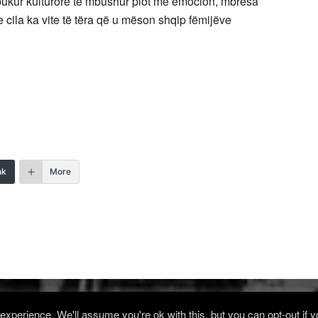
 bukur kulturore të mbushur plot me emocion, mbresa
e cila ka vite të tëra që u mëson shqip fëmijëve
nk
More
xperience. We'll assume you're ok with this, but you can opt-out if 