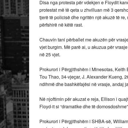
Disa nga protesta për vdekjen e Floydit kan
protestat më të qeta u zhvilluan më 3 qersho
tjerë të policisë dhe ngritën një akuzë të re
përfshirë në këtë rast.
Chauvin tani përballet me akuzën për vrasje
vjet burgim. Më parë ai, u akuzua për vrasje 
në 25 vjet.
Prokurori i Përgjithshëm i Minesotas, Keith 
Tou Thao, 34-vjeçar, J. Alexander Kueng, 2
ndihmë dhe bashkëfajësi në vrasje, andaj janë
Në njoftimin për akuzat e reja, Ellison i qua
Floyd-it si “dramatike dhe të domosdoshme”,
Prokurori i Përgjithshëm i SHBA-së, William 