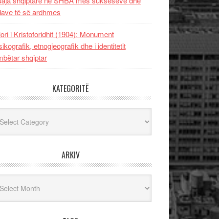
uaja shqiptare në SHBA mes sukseseve dhe
dave të së ardhmes
lori i Kristoforidhit (1904): Monument
sikografik, etnogjeografik dhe i identitetit
bëtar shqiptar
KATEGORITË
egoritë
ARKIV
iv