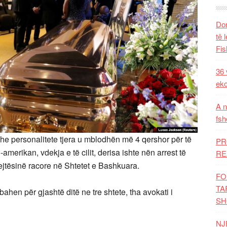
Dom
të 
Fis
36 
eko
A n
fsh
në dhe personalitete tjera u mblodhën më 4 qershor për të
PR
amerikan, vdekja e të cilit, derisa ishte nën arrest të
RE
rejtësinë racore në Shtetet e Bashkuara.
FO
TA
ahen për gjashtë ditë ne tre shtete, tha avokati i
SH
NJ