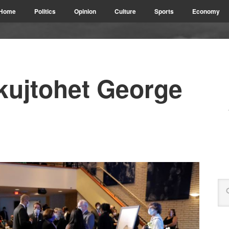
Home
Politics
Opinion
Culture
Sports
Economy
ujtohet George