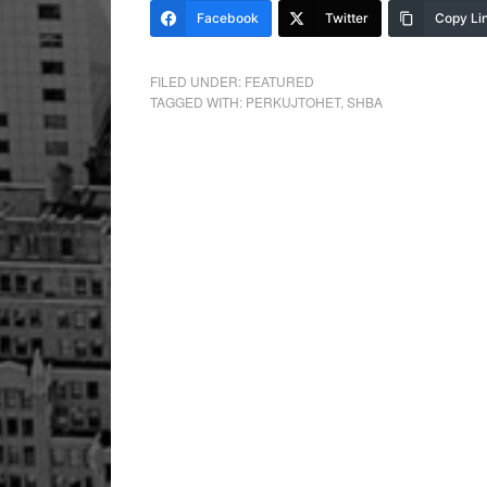
Facebook
Twitter
Copy Li
FILED UNDER:
FEATURED
TAGGED WITH:
PERKUJTOHET
,
SHBA