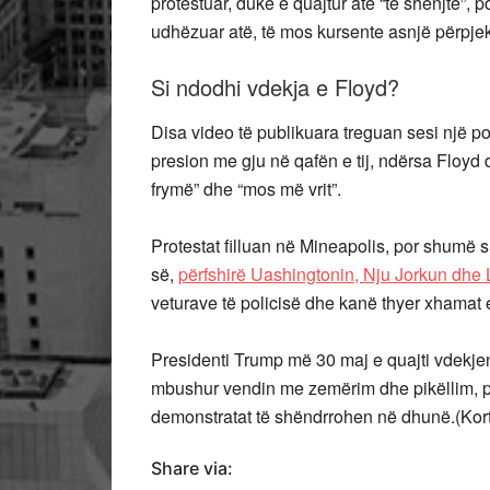
protestuar, duke e quajtur atë “të shenjtë”,
udhëzuar atë, të mos kursente asnjë përpjek
Si ndodhi vdekja e Floyd?
Disa video të publikuara treguan sesi një pol
presion me gju në qafën e tij, ndërsa Floyd 
frymë” dhe “mos më vrit”.
Protestat filluan në Mineapolis, por shumë 
së,
përfshirë Uashingtonin, Nju Jorkun dhe
veturave të policisë dhe kanë thyer xhamat
Presidenti Trump më 30 maj e quajti vdekjen
mbushur vendin me zemërim dhe pikëllim, por 
demonstratat të shëndrrohen në dhunë.(Kort
Share via: