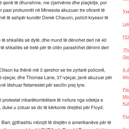
ë qenë të dhunshme, me zjarrvënie dhe plaçkitje, por
r pasi prokurorët në Minesota akuzuan tre oficerë të
𝐕𝐞
, më të ashpër kundër Derek Chauvin, policit kryesor të
Lek
FE
 të shkallës së dytë, dhe mund të dënohet deri në 40
të shkallës së tretë për të cilën parashihet dënimi deri
“Pi
Glo
A d
Ellison ka thënë më 3 qershor se tre zyrtarë policorë,
jet
6-vjeçar, dhe Thomas Lane, 37-vjeçar, janë akuzuar për
 lëshuar fletarrestet për secilin prej tyre.
Për
Mba
jti protestat mbarëkombëtare të nxitura nga vdekja e
Kul
 duke u zotuar se do të kërkonte drejtësi për Floyd.
Pse
Barr, gjithashtu mbrojti të drejtën e amerikanëve për të