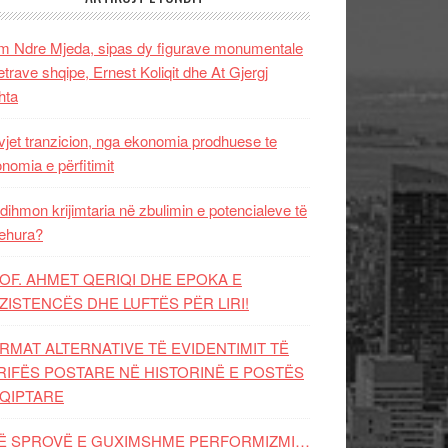
 Ndre Mjeda, sipas dy figurave monumentale
letrave shqipe, Ernest Koliqit dhe At Gjergj
hta
vjet tranzicion, nga ekonomia prodhuese te
nomia e përfitimit
dihmon krijimtaria në zbulimin e potencialeve të
ehura?
OF. AHMET QERIQI DHE EPOKA E
ZISTENCЁS DHE LUFTЁS PЁR LIRI!
RMAT ALTERNATIVE TË EVIDENTIMIT TË
RIFËS POSTARE NË HISTORINË E POSTËS
QIPTARE
Ë SPROVË E GUXIMSHME PERFORMIZMI…