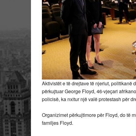
Aktivistët e të drejtave të njeriut, politika
përkujtuar George Floyd, 46-vjeçari afrikano-
policisë, ka nxitur një valë protestash për d
Organizimet përkujtimore për Floyd, do të mb
familjes Floyd.