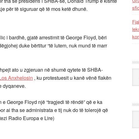
Gr
 por tha se presidenti i SHBA-së, Donald Trump e kishte
sfi
je për të siguruar që të mos ketë dhunë.
Fja
lek
kom
ic i bardhë, gjatë arrestimit të George Floyd, bëri
dëgjohej duke bërtitur “të lutem, nuk mund të marr
shpejt ato u zgjeruan në shumë qytete të SHBA-
Kat
 Los Anxhelosin
, ku protestuesit u kanë vënë flakën
 e dyqaneve.
 e George Floyd një “tragjedi të rëndë” që e ka
ai tha se administrata e tij nuk do të tolerojë që
Ark
ezi Radio Europa e Lire)