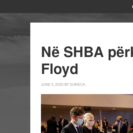
Në SHBA përk
Floyd
JUNE 5, 2020
BY
DGRECA