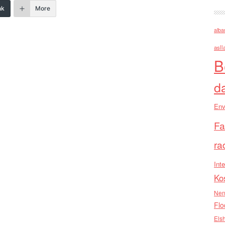
nk
More
alba
asll
B
d
Env
Fa
ra
Inte
Ko
Nen
Flo
Els