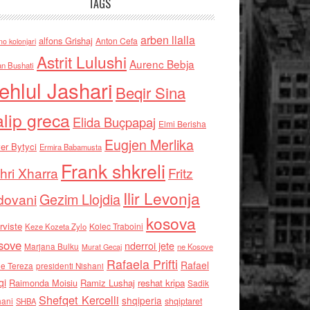
TAGS
arben llalla
alfons Grishaj
Anton Cefa
no kolonjari
Astrit Lulushi
Aurenc Bebja
an Bushati
ehlul Jashari
Beqir Sina
alip greca
Elida Buçpapaj
Elmi Berisha
Eugjen Merlika
er Bytyci
Ermira Babamusta
Frank shkreli
hri Xharra
Fritz
Ilir Levonja
Gezim Llojdia
dovani
kosova
rviste
Kolec Traboini
Keze Kozeta Zylo
sove
nderroi jete
Marjana Bulku
ne Kosove
Murat Gecaj
Rafaela Prifti
Rafael
e Tereza
presidenti Nishani
qi
Raimonda Moisiu
Ramiz Lushaj
reshat kripa
Sadik
Shefqet Kercelli
shqiperia
hani
shqiptaret
SHBA