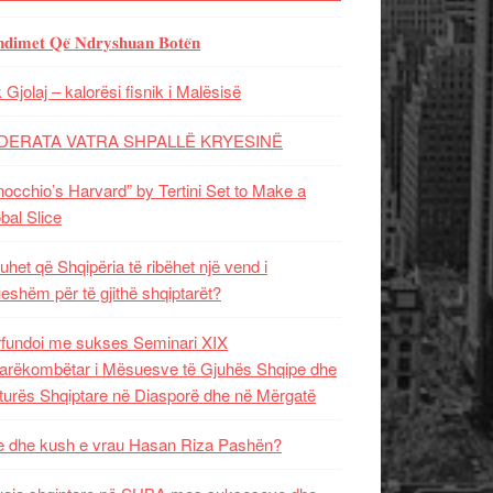
𝐝𝐢𝐦𝐞𝐭 𝐐𝐞̈ 𝐍𝐝𝐫𝐲𝐬𝐡𝐮𝐚𝐧 𝐁𝐨𝐭𝐞̈𝐧
 Gjolaj – kalorësi fisnik i Malësisë
DERATA VATRA SHPALLË KRYESINË
nocchio’s Harvard” by Tertini Set to Make a
bal Slice
uhet që Shqipëria të ribëhet një vend i
ueshëm për të gjithë shqiptarët?
fundoi me sukses Seminari XIX
rëkombëtar i Mësuesve të Gjuhës Shqipe dhe
turës Shqiptare në Diasporë dhe në Mërgatë
 dhe kush e vrau Hasan Riza Pashën?