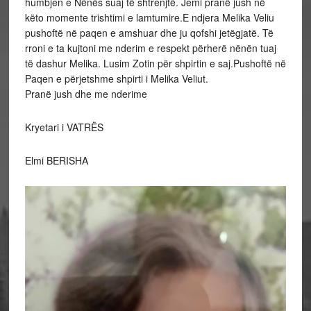
humbjen e Nënës suaj të shtrenjtë. Jemi pranë jush në
këto momente trishtimi e lamtumire.E ndjera Melika Veliu
pushoftë në paqen e amshuar dhe ju qofshi jetëgjatë. Të
rroni e ta kujtoni me nderim e respekt përherë nënën tuaj
të dashur Melika. Lusim Zotin për shpirtin e saj.Pushoftë në
Paqen e përjetshme shpirti i Melika Veliut.
Pranë jush dhe me nderime
Kryetari i VATRËS
Elmi BERISHA