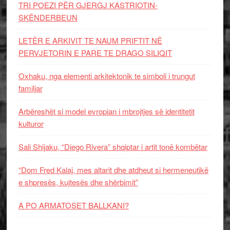
TRI POEZI PËR GJERGJ KASTRIOTIN-
SKËNDERBEUN
LETËR E ARKIVIT TE NAUM PRIFTIT NË
PERVJETORIN E PARE TE DRAGO SILIQIT
Oxhaku, nga elementi arkitektonik te simboli i trungut
familjar
Arbëreshët si model evropian i mbrojtjes së identitetit
kulturor
Sali Shijaku, “Diego Rivera” shqiptar i artit tonë kombëtar
“Dom Fred Kalaj, mes altarit dhe atdheut si hermeneutikë
e shpresës, kujtesës dhe shërbimit”
A PO ARMATOSET BALLKANI?