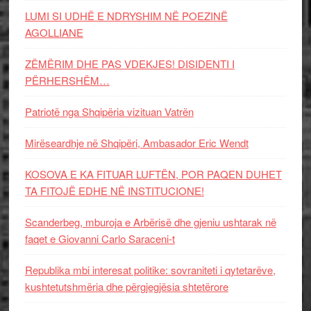
LUMI SI UDHË E NDRYSHIM NË POEZINË
AGOLLIANE
ZËMËRIM DHE PAS VDEKJES! DISIDENTI I
PËRHERSHËM…
Patriotë nga Shqipëria vizituan Vatrën
Mirëseardhje në Shqipëri, Ambasador Eric Wendt
KOSOVA E KA FITUAR LUFTËN, POR PAQEN DUHET
TA FITOJË EDHE NË INSTITUCIONE!
Scanderbeg, mburoja e Arbërisë dhe gjeniu ushtarak në
faqet e Giovanni Carlo Saraceni-t
Republika mbi interesat politike: sovraniteti i qytetarëve,
kushtetutshmëria dhe përgjegjësia shtetërore