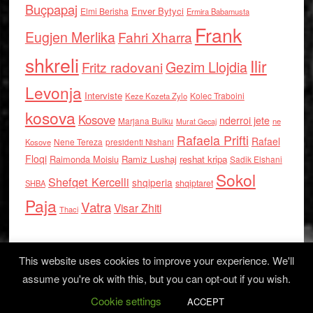
Buçpapaj
Enver Bytyci
Elmi Berisha
Ermira Babamusta
Frank
Eugjen Merlika
Fahri Xharra
shkreli
Ilir
Gezim Llojdia
Fritz radovani
Levonja
Interviste
Kolec Traboini
Keze Kozeta Zylo
kosova
Kosove
nderroi jete
Marjana Bulku
ne
Murat Gecaj
Rafaela Prifti
Rafael
Nene Tereza
Kosove
presidenti Nishani
Floqi
Raimonda Moisiu
Ramiz Lushaj
reshat kripa
Sadik Elshani
Sokol
Shefqet Kercelli
shqiperia
shqiptaret
SHBA
Paja
Vatra
Visar Zhiti
Thaci
This website uses cookies to improve your experience. We'll
assume you're ok with this, but you can opt-out if you wish.
Cookie settings
Log in
ACCEPT