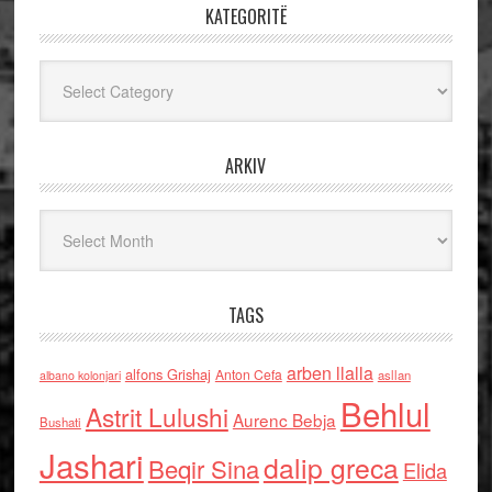
KATEGORITË
Kategoritë
ARKIV
Arkiv
TAGS
arben llalla
alfons Grishaj
Anton Cefa
asllan
albano kolonjari
Behlul
Astrit Lulushi
Aurenc Bebja
Bushati
Jashari
dalip greca
Beqir Sina
Elida