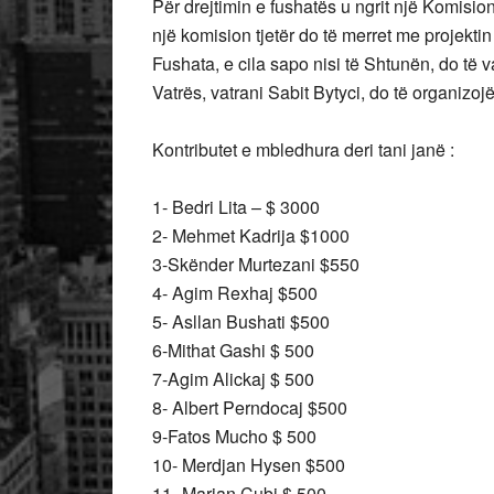
Për drejtimin e fushatës u ngrit një Komision
një komision tjetër do të merret me projektin
Fushata, e cila sapo nisi të Shtunën, do të v
Vatrës, vatrani Sabit Bytyci, do të organizoj
Kontributet e mbledhura deri tani janë :
1- Bedri Lita – $ 3000
2- Mehmet Kadrija $1000
3-Skënder Murtezani $550
4- Agim Rexhaj $500
5- Asllan Bushati $500
6-Mithat Gashi $ 500
7-Agim Alickaj $ 500
8- Albert Perndocaj $500
9-Fatos Mucho $ 500
10- Merdjan Hysen $500
11- Marjan Cubi $ 500