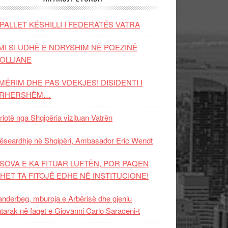
PALLET KËSHILLI I FEDERATËS VATRA
MI SI UDHË E NDRYSHIM NË POEZINË
OLLIANE
MËRIM DHE PAS VDEKJES! DISIDENTI I
ËRHERSHËM…
riotë nga Shqipëria vizituan Vatrën
ëseardhje në Shqipëri, Ambasador Eric Wendt
SOVA E KA FITUAR LUFTËN, POR PAQEN
HET TA FITOJË EDHE NË INSTITUCIONE!
nderbeg, mburoja e Arbërisë dhe gjeniu
tarak në faqet e Giovanni Carlo Saraceni-t