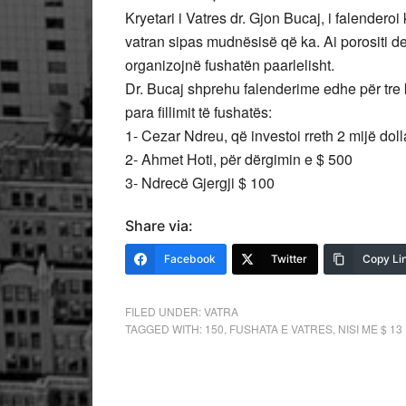
Kryetari i Vatres dr. Gjon Bucaj, i falendero
vatran sipas mudnësisë që ka. Ai porositi de
organizojnë fushatën paarlelisht.
Dr. Bucaj shprehu falenderime edhe për tre 
para fillimit të fushatës:
1- Cezar Ndreu, që investoi rreth 2 mijë doll
2- Ahmet Hoti, për dërgimin e $ 500
3- Ndrecë Gjergji $ 100
Share via:
Facebook
Twitter
Copy Li
FILED UNDER:
VATRA
TAGGED WITH:
150
,
FUSHATA E VATRES
,
NISI ME $ 13