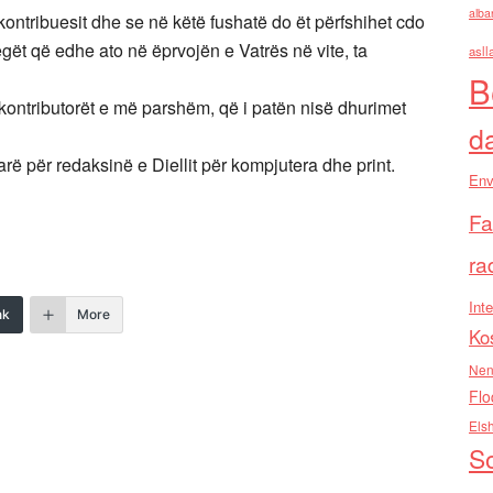
alba
i kontribuesit dhe se në këtë fushatë do ët përfshihet cdo
gët që edhe ato në ëprvojën e Vatrës në vite, ta
asll
B
kontributorët e më parshëm, që i patën nisë dhurimet
d
arë për redaksinë e Diellit për kompjutera dhe print.
Env
Fa
ra
Inte
nk
More
Ko
Nen
Flo
Els
So