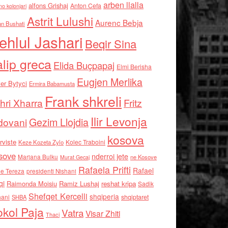
arben llalla
alfons Grishaj
Anton Cefa
no kolonjari
Astrit Lulushi
Aurenc Bebja
an Bushati
ehlul Jashari
Beqir Sina
alip greca
Elida Buçpapaj
Elmi Berisha
Eugjen Merlika
er Bytyci
Ermira Babamusta
Frank shkreli
hri Xharra
Fritz
Ilir Levonja
Gezim Llojdia
dovani
kosova
rviste
Kolec Traboini
Keze Kozeta Zylo
sove
nderroi jete
Marjana Bulku
ne Kosove
Murat Gecaj
Rafaela Prifti
Rafael
e Tereza
presidenti Nishani
qi
Raimonda Moisiu
Ramiz Lushaj
reshat kripa
Sadik
Shefqet Kercelli
shqiperia
hani
shqiptaret
SHBA
kol Paja
Vatra
Visar Zhiti
Thaci