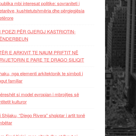
ublika mbi interesat politike: sovraniteti i
etarëve, kushtetutshmëria dhe përgjegjësia
etërore
I POEZI PËR GJERGJ KASTRIOTIN-
ËNDERBEUN
TËR E ARKIVIT TE NAUM PRIFTIT NË
RVJETORIN E PARE TE DRAGO SILIQIT
aku, nga elementi arkitektonik te simboli i
ngut familjar
ëreshët si model evropian i mbrojtjes së
titetit kulturor
i Shijaku, “Diego Rivera” shqiptar i artit tonë
mbëtar