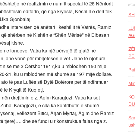
mbështetje në realizimin e numrit special të 28 Nëntorit
 mbështesin editorin, që nga kryesia, Këshilli e deri tek
SH
. Uka Gjonbalaj.
edhe intervisten që anëtari i këshillit të Vatrës, Ramiz
LU
ftin që shërben në Kishën e “Shën Mërisë” në Elbasan
AG
kësaj kishe.
ZË
n e fondeve. Vatra ka një përvojë të gjatë në
P
in, dhe vonë për mbijetesen e vet. Janë të njohura
pat nisë me 3 Qershor 1917,ku u mblodhën 150 mijë
Pat
20-21, ku u mblodhën më shumë se 197 mijë dollarë.
 ato të pas Luftës së Dytë Botërore për të ndihmuar
Mir
 të Kryqit të Kuq etj.
KO
n drejtimin e z. Agim Karagjozi, Vatra ka sot
DU
 Zuhdi Karagjozi), e cila ka kontributin e shumë
ysenaj, vëllezërit Bitici, Arjan Myrtaj, Agim dhe Ramiz
Sca
 tjerë)…. dhe së fundi u rikonstruktua falas nga z.
ush