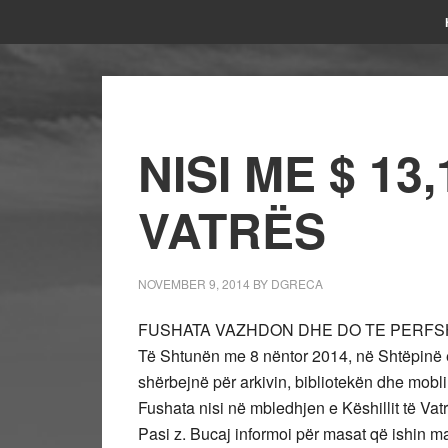
NISI ME $ 13
VATRËS
NOVEMBER 9, 2014
BY
DGRECA
FUSHATA VAZHDON DHE DO TE PERFS
Të Shtunën me 8 nëntor 2014, në Shtëpinë e
shërbejnë për arkivin, bibliotekën dhe mobli
Fushata nisi në mbledhjen e Këshillit të Vatr
Pasi z. Bucaj informoi për masat që ishin ma