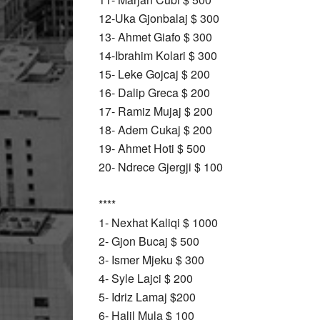
12-Uka Gjonbalaj $ 300
13- Ahmet Giafo $ 300
14-Ibrahim Kolari $ 300
15- Leke Gojcaj $ 200
16- Dalip Greca $ 200
17- Ramiz Mujaj $ 200
18- Adem Cukaj $ 200
19- Ahmet Hoti $ 500
20- Ndrece Gjergji $ 100
****
1- Nexhat Kaliqi $ 1000
2- Gjon Bucaj $ 500
3- Ismer Mjeku $ 300
4- Syle Lajci $ 200
5- Idriz Lamaj $200
6- Halil Mula $ 100