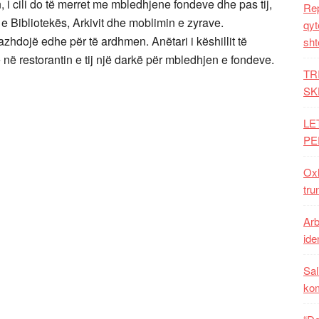
, i cili do të merret me mbledhjene fondeve dhe pas tij,
Rep
 e Bibliotekës, Arkivit dhe moblimin e zyrave.
qyt
azhdojë edhe për të ardhmen. Anëtari i këshillit të
sht
ë në restorantin e tij një darkë për mbledhjen e fondeve.
TR
SK
LE
PE
Oxh
tru
Arb
iden
Sal
ko