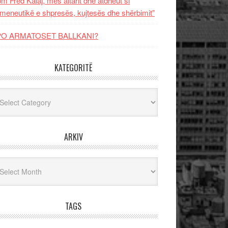
m Fred Kalaj, mes altarit dhe atdheut si
meneutikë e shpresës, kujtesës dhe shërbimit”
PO ARMATOSET BALLKANI?
KATEGORITË
egoritë
ARKIV
iv
TAGS