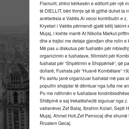
Flamurit, shtroi kërkesën e editorit për një 
të DIELLIT, bëri thirrje që të gjithë duhet ta
anëtarësia e Vatrës.Ai vecoi kontributin e z
Kryetari i Vatrës përmendi gjatë këtij takimi 
Mujaj, i kishte marrë At Nikolla Markut pri
dhe e trajtoi me detaje gjendjen dhe rolin e 
Më pas u diskutua për fushatën për mbledhje
organizimin e fushatave, fillimisht për Komb
fushatat për “Shpëtimin e Shqipërisë”, që 
dollarë, Fushata për “Huanë Kombëtare” 19
Po ashtu janë organizuar fushatat më pas si
popullin shqiptar të dëmtuar nga lufta me anë
Po me ndihmën e fushatave fondmbledhëse në
Shtëpinë e saj trekatëshe(të siguruar nga z.
vatranëve( Zef Balaj, Ibrahim Kolari, Sejdi H
Mujaj, Ahmet Hoti,Zef Pernocaj dhe shumë të
Rrustem Gecaj.