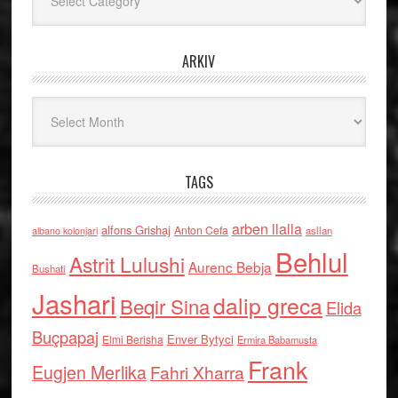
ARKIV
Arkiv
TAGS
arben llalla
alfons Grishaj
Anton Cefa
asllan
albano kolonjari
Behlul
Astrit Lulushi
Aurenc Bebja
Bushati
Jashari
dalip greca
Beqir Sina
Elida
Buçpapaj
Enver Bytyci
Elmi Berisha
Ermira Babamusta
Frank
Eugjen Merlika
Fahri Xharra