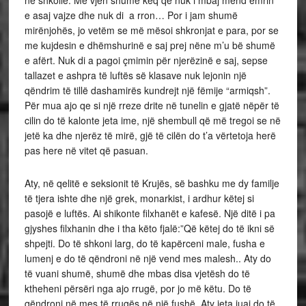
në shkollë. Më vjen shumë keq që nuk i mbaj mënd emrin
e asaj vajze dhe nuk di a rron… Por i jam shumë
mirënjohës, jo vetëm se më mësoi shkronjat e para, por se
me kujdesin e dhëmshurinë e saj prej nëne m’u bë shumë
e afërt. Nuk di a pagoi çmimin për njerëzinë e saj, sepse
tallazet e ashpra të luftës së klasave nuk lejonin një
qëndrim të tillë dashamirës kundrejt një fëmije “armiqsh”.
Për mua ajo qe si një rreze drite në tunelin e gjatë nëpër të
cilin do të kalonte jeta ime, një shembull që më tregoi se në
jetë ka dhe njerëz të mirë, gjë të cilën do t’a vërtetoja herë
pas here në vitet që pasuan.
Aty, në qelitë e seksionit të Krujës, së bashku me dy familje
të tjera ishte dhe një grek, monarkist, i ardhur këtej si
pasojë e luftës. Ai shikonte filxhanët e kafesë. Një ditë i pa
gjyshes filxhanin dhe i tha këto fjalë:”Që këtej do të ikni së
shpejti. Do të shkoni larg, do të kapërceni male, fusha e
lumenj e do të qëndroni në një vend mes malesh.. Aty do
të vuani shumë, shumë dhe mbas disa vjetësh do të
ktheheni përsëri nga ajo rrugë, por jo më këtu. Do të
qëndroni në mes të rrugës në një fushë. Aty jeta juaj do të