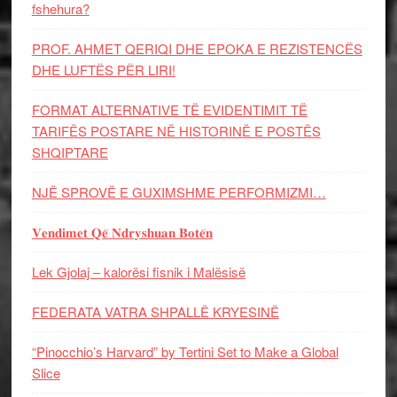
fshehura?
PROF. AHMET QERIQI DHE EPOKA E REZISTENCЁS
DHE LUFTЁS PЁR LIRI!
FORMAT ALTERNATIVE TË EVIDENTIMIT TË
TARIFËS POSTARE NË HISTORINË E POSTËS
SHQIPTARE
NJË SPROVË E GUXIMSHME PERFORMIZMI…
𝐕𝐞𝐧𝐝𝐢𝐦𝐞𝐭 𝐐𝐞̈ 𝐍𝐝𝐫𝐲𝐬𝐡𝐮𝐚𝐧 𝐁𝐨𝐭𝐞̈𝐧
Lek Gjolaj – kalorësi fisnik i Malësisë
FEDERATA VATRA SHPALLË KRYESINË
“Pinocchio’s Harvard” by Tertini Set to Make a Global
Slice