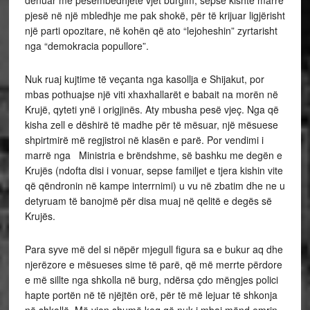
dënuar me pesëmbëdhjetë vjet burgim, sepse kishte marrë
pjesë në një mbledhje me pak shokë, për të krijuar ligjërisht
një parti opozitare, në kohën që ato “lejoheshin” zyrtarisht
nga “demokracia popullore”.
Nuk ruaj kujtime të veçanta nga kasollja e Shijakut, por
mbas pothuajse një viti xhaxhallarët e babait na morën në
Krujë, qyteti ynë i origjinës. Aty mbusha pesë vjeç. Nga që
kisha zell e dëshirë të madhe për të mësuar, një mësuese
shpirtmirë më regjistroi në klasën e parë. Por vendimi i
marrë nga Ministria e brëndshme, së bashku me degën e
Krujës (ndofta disi i vonuar, sepse familjet e tjera kishin vite
që qëndronin në kampe interrnimi) u vu në zbatim dhe ne u
detyruam të banojmë për disa muaj në qelitë e degës së
Krujës.
Para syve më del si nëpër mjegull figura sa e bukur aq dhe
njerëzore e mësueses sime të parë, që më merrte përdore
e më sillte nga shkolla në burg, ndërsa çdo mëngjes polici
hapte portën në të njëjtën orë, për të më lejuar të shkonja