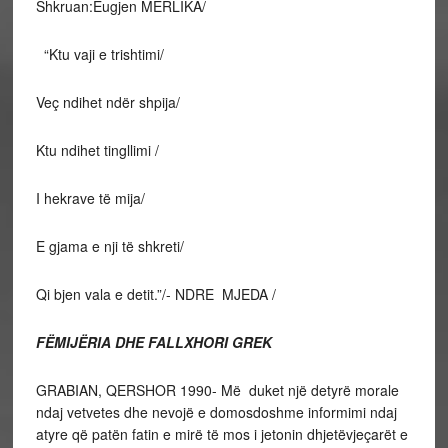
Shkruan:Eugjen MERLIKA/
“Ktu vaji e trishtimi/
Veç ndihet ndër shpija/
Ktu ndihet tingllimi /
I hekrave të mija/
E gjama e nji të shkreti/
Qi bjen vala e detit.”/- NDRE MJEDA /
FËMIJËRIA DHE FALLXHORI GREK
GRABIAN, QERSHOR 1990- Më duket një detyrë morale
ndaj vetvetes dhe nevojë e domosdoshme informimi ndaj
atyre që patën fatin e mirë të mos i jetonin dhjetëvjeçarët e