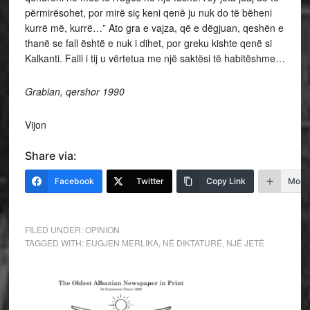
përmirësohet, por mirë siç keni qenë ju nuk do të bëheni
kurrë më, kurrë…” Ato gra e vajza, që e dëgjuan, qeshën e
thanë se fall është e nuk i dihet, por greku kishte qenë si
Kalkanti. Falli i tij u vërtetua me një saktësi të habitëshme…
Grabian, qershor 1990
Vijon
Share via:
Facebook
Twitter
Copy Link
More
FILED UNDER:
OPINION
TAGGED WITH:
EUGJEN MERLIKA
,
NË DIKTATURË
,
NJË JETË