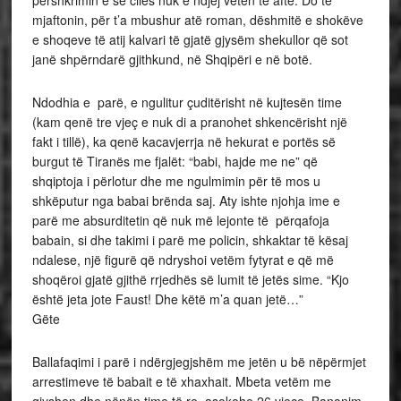
përshkrimin e së cilës nuk e ndjej veten të aftë. Do të
mjaftonin, për t’a mbushur atë roman, dëshmitë e shokëve
e shoqeve të atij kalvari të gjatë gjysëm shekullor që sot
janë shpërndarë gjithkund, në Shqipëri e në botë.
Ndodhia e parë, e ngulitur çuditërisht në kujtesën time
(kam qenë tre vjeç e nuk di a pranohet shkencërisht një
fakt i tillë), ka qenë kacavjerrja në hekurat e portës së
burgut të Tiranës me fjalët: “babi, hajde me ne” që
shqiptoja i përlotur dhe me ngulmimin për të mos u
shkëputur nga babai brënda saj. Aty ishte njohja ime e
parë me absurditetin që nuk më lejonte të përqafoja
babain, si dhe takimi i parë me policin, shkaktar të kësaj
ndalese, një figurë që ndryshoi vetëm fytyrat e që më
shoqëroi gjatë gjithë rrjedhës së lumit të jetës sime. “Kjo
është jeta jote Faust! Dhe këtë m’a quan jetë…”
Gëte
Ballafaqimi i parë i ndërgjegjshëm me jetën u bë nëpërmjet
arrestimeve të babait e të xhaxhait. Mbeta vetëm me