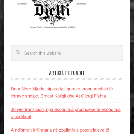
ARTIKUJT E FUNDIT
Dom Ndre Mjeda, sipas dy figurave monumentale të
letrave shqipe, Ernest Koliqit dhe At Gjergj Fishta
36 vjet tranzicion, nga ekonomia prodhuese te ekonomia
e përfitimit
A ndihmon krijimtaria në zbulimin e potencialeve të