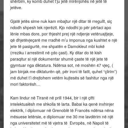
shërbim, ky komb duhet t’ju jetë mirënjohës në jetë të
jetëve.
Gjatë jetës sime nuk kam mbajtur një ditar të rregullt, siç
ndodh shpesh tek njerëzit. Kjo ndodhi jo për përtaci apo
lënie mbas dore, por thjesht prej një ndjenje vetëruajtjeje,
që dhjetëvjeçarë me rradhë m’u imponua nga kushtet e një
jete të pasigurtë, me shpatën e Damokleut mbi kokë
(rreziku i arrestimit në çdo çast). Ky ditar do të kish
paraqitur si një dokumentar shumë çaste të një jete të
gjymtuar nga diktatura. Ndërsa sot, në moshën 47 vjeç, (
jam binjak me diktaturën që, për ironi të fatit, quhet “çlirim”)
më duhet t’i drejtohem vetëm kujtesës së fashitur nga një
mori faktorësh…
Kam lindur në Tiranë në prill 1944, bir i një çifti
intelektualësh me shkolla të larta. Babai ka qenë inxhinjer
elektrik, i diplomuar në Grenoblë të Francës ndërsa nëna
mësuese letërsie, e diplomuar me 30 me lavdërim në një
nga universitetet më të vjetra të Evropës, në Napoli të