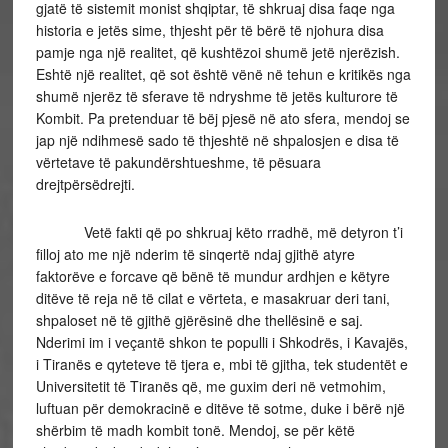
gjatë të sistemit monist shqiptar, të shkruaj disa faqe nga
historia e jetës sime, thjesht për të bërë të njohura disa
pamje nga një realitet, që kushtëzoi shumë jetë njerëzish.
Eshtë një realitet, që sot është vënë në tehun e kritikës nga
shumë njerëz të sferave të ndryshme të jetës kulturore të
Kombit. Pa pretenduar të bëj pjesë në ato sfera, mendoj se
jap një ndihmesë sado të thjeshtë në shpalosjen e disa të
vërtetave të pakundërshtueshme, të pësuara
drejtpërsëdrejti.
Vetë fakti që po shkruaj këto rradhë, më detyron t’i
filloj ato me një nderim të sinqertë ndaj gjithë atyre
faktorëve e forcave që bënë të mundur ardhjen e këtyre
ditëve të reja në të cilat e vërteta, e masakruar deri tani,
shpaloset në të gjithë gjërësinë dhe thellësinë e saj.
Nderimi im i veçantë shkon te populli i Shkodrës, i Kavajës,
i Tiranës e qyteteve të tjera e, mbi të gjitha, tek studentët e
Universitetit të Tiranës që, me guxim deri në vetmohim,
luftuan për demokracinë e ditëve të sotme, duke i bërë një
shërbim të madh kombit tonë. Mendoj, se për këtë