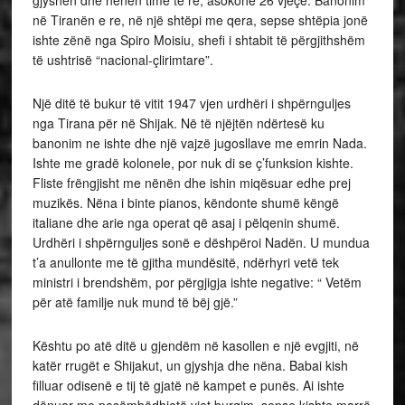
gjyshen dhe nënën time të re, asokohe 26 vjeçe. Banonim
në Tiranën e re, në një shtëpi me qera, sepse shtëpia jonë
ishte zënë nga Spiro Moisiu, shefi i shtabit të përgjithshëm
të ushtrisë “nacional-çlirimtare”.
Një ditë të bukur të vitit 1947 vjen urdhëri i shpërnguljes
nga Tirana për në Shijak. Në të njëjtën ndërtesë ku
banonim ne ishte dhe një vajzë jugosllave me emrin Nada.
Ishte me gradë kolonele, por nuk di se ç’funksion kishte.
Fliste frëngjisht me nënën dhe ishin miqësuar edhe prej
muzikës. Nëna i binte pianos, këndonte shumë këngë
italiane dhe arie nga operat që asaj i pëlqenin shumë.
Urdhëri i shpërnguljes sonë e dëshpëroi Nadën. U mundua
t’a anullonte me të gjitha mundësitë, ndërhyri vetë tek
ministri i brendshëm, por përgjigja ishte negative: “ Vetëm
për atë familje nuk mund të bëj gjë.”
Kështu po atë ditë u gjendëm në kasollen e një evgjiti, në
katër rrugët e Shijakut, un gjyshja dhe nëna. Babai kish
filluar odisenë e tij të gjatë në kampet e punës. Ai ishte