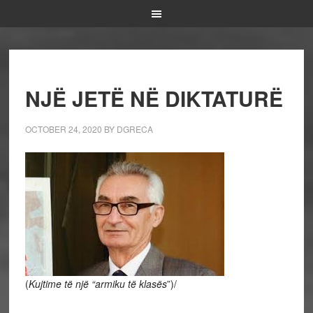
NJË JETË NË DIKTATURË
OCTOBER 24, 2020
BY
DGRECA
(
Kujtime të një “armiku të klasës
”)/