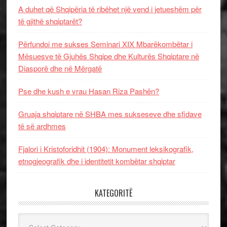
A duhet që Shqipëria të ribëhet një vend i jetueshëm për
të gjithë shqiptarët?
Përfundoi me sukses Seminari XIX Mbarëkombëtar i
Mësuesve të Gjuhës Shqipe dhe Kulturës Shqiptare në
Diasporë dhe në Mërgatë
Pse dhe kush e vrau Hasan Riza Pashën?
Gruaja shqiptare në SHBA mes sukseseve dhe sfidave
të së ardhmes
Fjalori i Kristoforidhit (1904): Monument leksikografik,
etnogjeografik dhe i identitetit kombëtar shqiptar
KATEGORITË
Kategoritë