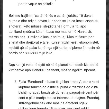
për të vajtur në shkollë.
Boll me trajtimin ‘ca të nënës e ca të njerkës’. Të duket
sureale dhe ndjen neveri kur sheh se ka ca Institucione ku
shoferat (këto mbase ish-pilota të Formula 1), apo
sanitaret (ndërsa këto mbase me master në Harvard),
marrin nga 1 milion e kusur në muaj. Mos të flasim për
shefat dhe drejtorat e tyre. Kurse, inxhinierët, ekonomistët,
mjekët që së paku kanë nga një karton diplome firmosin në
bordo për 600-800 mijë lekë.
Nqs ka një vend të dytë në këtë planet ku ndodh kjo, qoftë
Zimbabve apo Honolulu na thoni, mos të ngelim injorant.
Fjala ‘Eurobond’ mbase tingëllon ‘trandy’, por e kemi
kuptuar tanimë që është si puna e ‘dardhës që e ka
bishtin prapa’; borxh që duhet ta paguajmë cent-për-
cent e plus madje me ca interesa të majme. Prandaj,
shtrëngohuni pak dhe mos na emetoni nga 2
obligacione brenda 16 muajve, me vlerë mbi 1