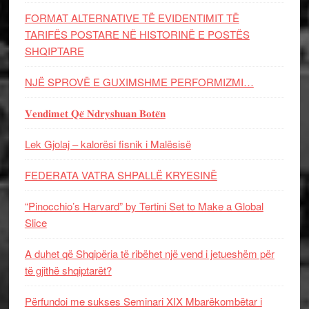
FORMAT ALTERNATIVE TË EVIDENTIMIT TË
TARIFËS POSTARE NË HISTORINË E POSTËS
SHQIPTARE
NJË SPROVË E GUXIMSHME PERFORMIZMI…
𝐕𝐞𝐧𝐝𝐢𝐦𝐞𝐭 𝐐𝐞̈ 𝐍𝐝𝐫𝐲𝐬𝐡𝐮𝐚𝐧 𝐁𝐨𝐭𝐞̈𝐧
Lek Gjolaj – kalorësi fisnik i Malësisë
FEDERATA VATRA SHPALLË KRYESINË
“Pinocchio’s Harvard” by Tertini Set to Make a Global
Slice
A duhet që Shqipëria të ribëhet një vend i jetueshëm për
të gjithë shqiptarët?
Përfundoi me sukses Seminari XIX Mbarëkombëtar i