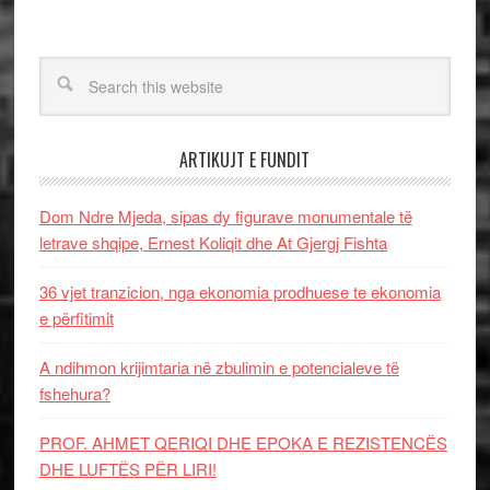
ARTIKUJT E FUNDIT
Dom Ndre Mjeda, sipas dy figurave monumentale të
letrave shqipe, Ernest Koliqit dhe At Gjergj Fishta
36 vjet tranzicion, nga ekonomia prodhuese te ekonomia
e përfitimit
A ndihmon krijimtaria në zbulimin e potencialeve të
fshehura?
PROF. AHMET QERIQI DHE EPOKA E REZISTENCЁS
DHE LUFTЁS PЁR LIRI!