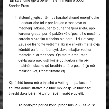
“Eh sa shume gjëra bëhen në emrin tënd o popull” –
Sandër Prosi.
Sistemi gjyqësor të mos harxhoj shumë energji duke
menduar dhe folur për kapjen e ‘peshqve të
mëdhenj’. Mbase, për to duhen të tjera rrjeta, apo
karema-grepa; por të paktën këto ‘peshqit e mesëm’,
sardele e cironka ti shohin një herë. U duket vetja
Zeus që lëshonte vetëtima: ligjin e shkelin me të dyja
këmbët pa iu trembur syri, duke mbajtur veshur
mantelin e ‘arrogancës’. Që me të ardhurat e
deklaruara nuk justifikojnë dot karburantin për
makinën luksoze që bredhin lartë-e-poshtë, jo më
makinën vet, rrobat firmato etj.
Kjo është forma më e thjeshë e Vetting-ut, pa kosto të
shumta administrative e gjumë mbi dosje voluminoze;
thjesht duke bërë një xhiro nëpër rrugët e qytetit.
Të ndalojmë për ca kohë ‘prodhimin’ e VIP-ave, se