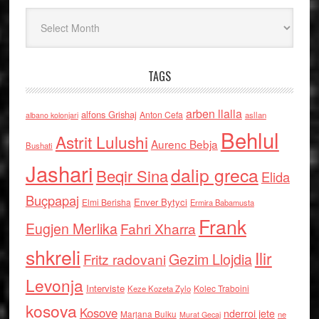
Arkiv
TAGS
arben llalla
alfons Grishaj
Anton Cefa
asllan
albano kolonjari
Behlul
Astrit Lulushi
Aurenc Bebja
Bushati
Jashari
dalip greca
Beqir Sina
Elida
Buçpapaj
Enver Bytyci
Elmi Berisha
Ermira Babamusta
Frank
Eugjen Merlika
Fahri Xharra
shkreli
Ilir
Gezim Llojdia
Fritz radovani
Levonja
Interviste
Kolec Traboini
Keze Kozeta Zylo
kosova
Kosove
nderroi jete
Marjana Bulku
ne
Murat Gecaj