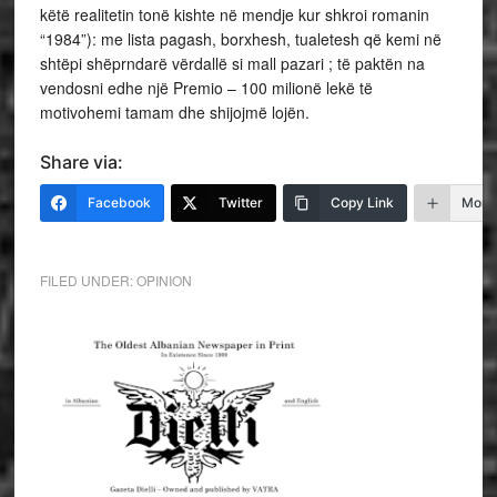
këtë realitetin tonë kishte në mendje kur shkroi romanin
“1984”): me lista pagash, borxhesh, tualetesh që kemi në
shtëpi shëprndarë vërdallë si mall pazari ; të paktën na
vendosni edhe një Premio – 100 milionë lekë të
motivohemi tamam dhe shijojmë lojën.
Share via:
Facebook
Twitter
Copy Link
More
FILED UNDER:
OPINION