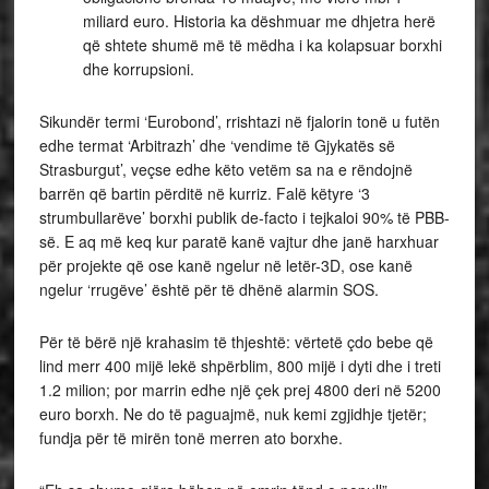
miliard euro. Historia ka dëshmuar me dhjetra herë
që shtete shumë më të mëdha i ka kolapsuar borxhi
dhe korrupsioni.
Sikundër termi ‘Eurobond’, rrishtazi në fjalorin tonë u futën
edhe termat ‘Arbitrazh’ dhe ‘vendime të Gjykatës së
Strasburgut’, veçse edhe këto vetëm sa na e rëndojnë
barrën që bartin përditë në kurriz. Falë këtyre ‘3
strumbullarëve’ borxhi publik de-facto i tejkaloi 90% të PBB-
së. E aq më keq kur paratë kanë vajtur dhe janë harxhuar
për projekte që ose kanë ngelur në letër-3D, ose kanë
ngelur ‘rrugëve’ është për të dhënë alarmin SOS.
Për të bërë një krahasim të thjeshtë: vërtetë çdo bebe që
lind merr 400 mijë lekë shpërblim, 800 mijë i dyti dhe i treti
1.2 milion; por marrin edhe një çek prej 4800 deri në 5200
euro borxh. Ne do të paguajmë, nuk kemi zgjidhje tjetër;
fundja për të mirën tonë merren ato borxhe.