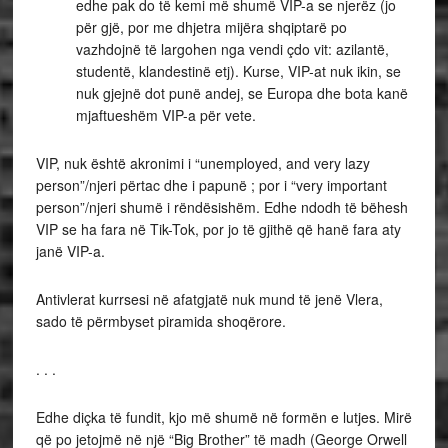
edhe pak do të kemi më shumë VIP-a se njerëz (jo
për gjë, por me dhjetra mijëra shqiptarë po
vazhdojnë të largohen nga vendi çdo vit: azilantë,
studentë, klandestinë etj). Kurse, VIP-at nuk ikin, se
nuk gjejnë dot punë andej, se Europa dhe bota kanë
mjaftueshëm VIP-a për vete.
VIP, nuk është akronimi i “unemployed, and very lazy
person”/njeri përtac dhe i papunë ; por i “very important
person”/njeri shumë i rëndësishëm. Edhe ndodh të bëhesh
VIP se ha fara në Tik-Tok, por jo të gjithë që hanë fara aty
janë VIP-a.
Antivlerat kurrsesi në afatgjatë nuk mund të jenë Vlera,
sado të përmbyset piramida shoqërore.
. . .
Edhe diçka të fundit, kjo më shumë në formën e lutjes. Mirë
që po jetojmë në një “Big Brother” të madh (George Orwell