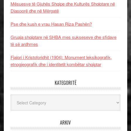
Mësuesve të Gjuhës Shqipe dhe Kulturës Shqiptare në
Diasporë dhe në Mërgatë
Pse dhe kush e vrau Hasan Riza Pashën?
Gruaja shqiptare në SHBA mes sukseseve dhe sfidave
të së ardhmes
Fjalori i Kristoforidhit (1904): Monument leksikografik,
etnogjeografik dhe i identitetit kombëtar shqiptar
KATEGORITË
Kategoritë
ARKIV