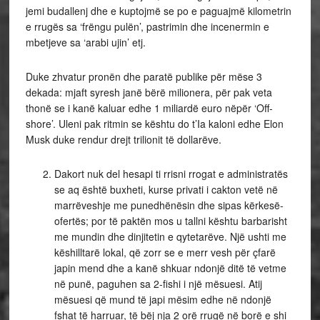
jemi budallenj dhe e kuptojmë se po e paguajmë kilometrin
e rrugës sa ‘frëngu pulën’, pastrimin dhe incenermin e
mbetjeve sa ‘arabi ujin’ etj.
Duke zhvatur pronën dhe paratë publike për mëse 3
dekada: mjaft syresh janë bërë milionera, për pak veta
thonë se i kanë kaluar edhe 1 miliardë euro nëpër ‘Off-
shore’. Uleni pak ritmin se kështu do t’Ia kaloni edhe Elon
Musk duke rendur drejt trilionit të dollarëve.
Dakort nuk del hesapi ti rrisni rrogat e administratës
se aq është buxheti, kurse privati i cakton vetë në
marrëveshje me punedhënësin dhe sipas kërkesë-
ofertës; por të paktën mos u tallni kështu barbarisht
me mundin dhe dinjitetin e qytetarëve. Një ushti me
këshilltarë lokal, që zorr se e merr vesh për çfarë
japin mend dhe a kanë shkuar ndonjë ditë të vetme
në punë, paguhen sa 2-fishi i një mësuesi. Atij
mësuesi që mund të japi mësim edhe në ndonjë
fshat të harruar, të bëj nja 2 orë rrugë në borë e shi