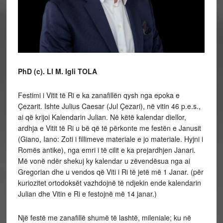
PhD (c). Ll M. Igli TOLA
Festimi i Vitit të Ri e ka zanafillën qysh nga epoka e
Çezarit. Ishte Julius Caesar (Jul Çezari), në vitin 46 p.e.s.,
ai që krijoi Kalendarin Julian. Në këtë kalendar diellor,
ardhja e Vitit të Ri u bë që të përkonte me festën e Janusit
(Giano, Iano: Zoti i fillimeve materiale e jo materiale. Hyjni i
Romës antike), nga emri i të cilit e ka prejardhjen Janari.
Më vonë ndër shekuj ky kalendar u zëvendësua nga ai
Gregorian dhe u vendos që Viti i Ri të jetë më 1 Janar. (për
kuriozitet ortodoksët vazhdojnë të ndjekin ende kalendarin
Julian dhe Vitin e Ri e festojnë më 14 janar.)
Një festë me zanafillë shumë të lashtë, mileniale; ku në