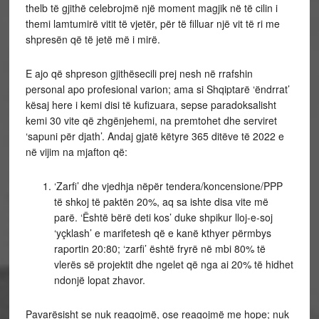
thelb të gjithë celebrojmë një moment magjik në të cilin i
themi lamtumirë vitit të vjetër, për të filluar një vit të ri me
shpresën që të jetë më i mirë.
E ajo që shpreson gjithësecili prej nesh në rrafshin
personal apo profesional varion; ama si Shqiptarë ‘ëndrrat’
kësaj here i kemi disi të kufizuara, sepse paradoksalisht
kemi 30 vite që zhgënjehemi, na premtohet dhe serviret
‘sapuni për djath’. Andaj gjatë këtyre 365 ditëve të 2022 e
në vijim na mjafton që:
‘Zarfi’ dhe vjedhja nëpër tendera/koncensione/PPP
të shkoj të paktën 20%, aq sa ishte disa vite më
parë. ‘Është bërë deti kos’ duke shpikur lloj-e-soj
‘yçklash’ e marifetesh që e kanë kthyer përmbys
raportin 20:80; ‘zarfi’ është fryrë në mbi 80% të
vlerës së projektit dhe ngelet që nga ai 20% të hidhet
ndonjë lopat zhavor.
Pavarësisht se nuk reagojmë, ose reagojmë me hope; nuk