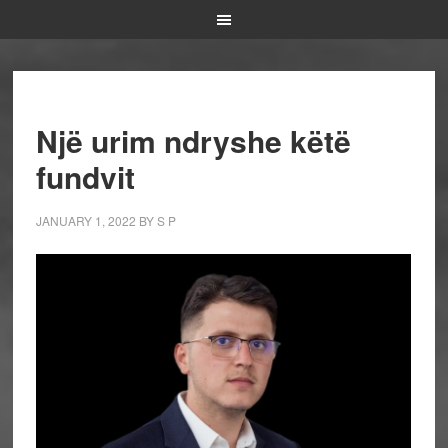
Një urim ndryshe këtë
fundvit
JANUARY 1, 2022
BY
S P