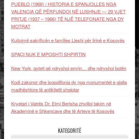
PUEBLO (1966) / HISTORIA E SPANJOLLES NGA
VALENCIA QË PËRFUNDOI NË LUSHNJE — 29 VJET
PRITJE (1937 – 1966) TË NJË TELEFONATE NGA DY
MOTRAT
Kujtojmë sakrificën e familjes Lleshi për lirinë e Kosovës
SPAÇI NUK E MPOSHTI SHPIRTIN
New York, qyteti që ndryshoi emrin… dhe ndryshoi botën
Kodi zakonor dhe isopolifonia dy nga monumentet e gjalla
madhështore të antikitetit shqiptar
Kryetari i Vatrës Dr. Elmi Berisha zhvilloi takim në
Akademinë e Shkencave dhe të Arteve të Kosovës
KATEGORITË