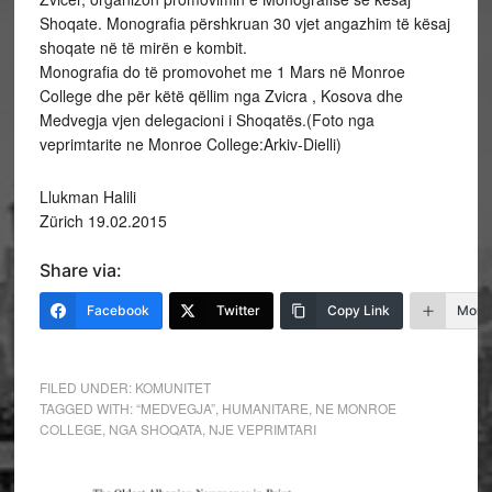
Shoqate. Monografia përshkruan 30 vjet angazhim të kësaj
shoqate në të mirën e kombit.
Monografia do të promovohet me 1 Mars në Monroe
College dhe për këtë qëllim nga Zvicra , Kosova dhe
Medvegja vjen delegacioni i Shoqatës.(Foto nga
veprimtarite ne Monroe College:Arkiv-Dielli)
Llukman Halili
Zürich 19.02.2015
Share via:
Facebook
Twitter
Copy Link
More
FILED UNDER:
KOMUNITET
TAGGED WITH:
“MEDVEGJA”
,
HUMANITARE
,
NE MONROE
COLLEGE
,
NGA SHOQATA
,
NJE VEPRIMTARI