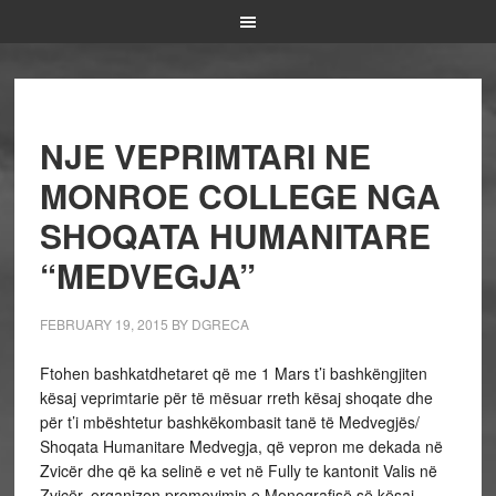
NJE VEPRIMTARI NE
MONROE COLLEGE NGA
SHOQATA HUMANITARE
“MEDVEGJA”
FEBRUARY 19, 2015
BY
DGRECA
Ftohen bashkatdhetaret që me 1 Mars t’i bashkëngjiten
kësaj veprimtarie për të mësuar rreth kësaj shoqate dhe
për t’i mbështetur bashkëkombasit tanë të Medvegjës/
Shoqata Humanitare Medvegja, që vepron me dekada në
Zvicër dhe që ka selinë e vet në Fully te kantonit Valis në
Zvicër, organizon promovimin e Monografisë së kësaj