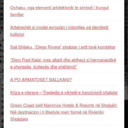
Oxhaku, nga elementi arkitektonik te simboli i trungut
familjar
Arbëreshët si model evropian i mbrojtjes së identitetit
kulturor
Sali Shijaku, “Diego Rivera” shqiptar i artit tonë kombëtar
“Dom Fred Kalaj, mes altarit dhe atdheut si hermeneutikë
e shpresës, kujtesës dhe shërbimit”
A PO ARMATOSET BALLKANI?
Kriza e vlerave – Tragjedia e vërtetë e tranzicionit shqiptar
Green Coast sjell Nammos Hotels & Resorts në Shqipëri:
Një destinacion i ri lifestyle merr formë në Rivierën
Shqiptare