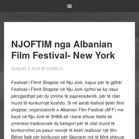
NJOFTIM nga Albanian
Film Festival- New York
AUGUST 5, 2014
BY
DGRECA
Festivali i Filmit Shqiptar në Nju Jork, hapur për të gjithë/
Festivali i Filmit Shqiptar në Nju Jork njoftoi se ka nisur
përzgjedhjet për dy çmime të paprecedentë, për të cilat
mund të konkurrojë kushdo. Si në asnjë festival tjetër filmi
shqiptar, organizatorët e Albanian Film Festival (AFF) me
bazë në Nju Jork të SHBA-së i kanë shtuar listës së
çmimeve tradicionale dy kategori për të cilat mund të
konkurrohet pa pasur nevojë të kesh realizuar një film.
Bëhet fjalë për konkursin për Skenarin më të Mirë shkruar