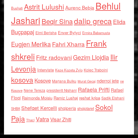
Behlul
Astrit Lulushi
Aurenc Bebja
Bushati
Jashari
dalip greca
Beqir Sina
Elida
Buçpapaj
Enver Bytyci
Elmi Berisha
Ermira Babamusta
Frank
Eugjen Merlika
Fahri Xharra
shkreli
Ilir
Gezim Llojdia
Fritz radovani
Levonja
Interviste
Kolec Traboini
Keze Kozeta Zylo
kosova
Kosove
nderroi jete
Marjana Bulku
ne
Murat Gecaj
Rafaela Prifti
Rafael
Nene Tereza
Kosove
presidenti Nishani
Floqi
Raimonda Moisiu
Ramiz Lushaj
reshat kripa
Sadik Elshani
Sokol
Shefqet Kercelli
shqiperia
shqiptaret
SHBA
Paja
Vatra
Visar Zhiti
Thaci