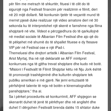
për film me metrazh të shkurtër, fituesi i të cilit do të
sigurojë nga Festivali financim për realizimin e filmit, deri
në 20 mijë dollarë. Në konkursin tjetër të veçantë mund të
merret pjesë duke realizuar një video amatore deri në 30
sekonda ku të interpretohet një skenë e famshme nga filma
shqiptarë në vite. Videot e përzgjedhura do të qarkullojnë
në mediat sociale të Albanian Film Festival dhe ajo që do
të pëlqehet më shumë do të shpallet fituese e dy ftesave
VIP për në Festival ose e një iPad-i.
Themeluesi dhe drejtori artistik i Albanian Film Festival,
Ariot Myrtaj, tha në një deklaratë se AFF mirëpret
konkurrues nga të gjitha trevat shqiptare dhe kudo në botë.
“Misioni i Festivalit të Filmit Shqiptar këtu në Nju Jork është
të promovojë trashëgiminë dhe kulturën shqiptare tek
publiku amerikan e më gjerë. Ne jemi entuziastë të
përfshijmë talente të reja në botën e kinematografisë
panshqiptare,” tha ai.
Sa i përket procedurës së konkurrimit, AFF shpjegon se
skenarët duhet të jenë të përkthyer dhe në anglisht dhe
duhet t’i dërgohen Festivalit brenda datës 15 shtator duke