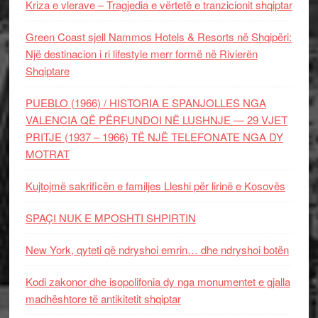
Kriza e vlerave – Tragjedia e vërtetë e tranzicionit shqiptar
Green Coast sjell Nammos Hotels & Resorts në Shqipëri:
Një destinacion i ri lifestyle merr formë në Rivierën
Shqiptare
PUEBLO (1966) / HISTORIA E SPANJOLLES NGA
VALENCIA QË PËRFUNDOI NË LUSHNJE — 29 VJET
PRITJE (1937 – 1966) TË NJË TELEFONATE NGA DY
MOTRAT
Kujtojmë sakrificën e familjes Lleshi për lirinë e Kosovës
SPAÇI NUK E MPOSHTI SHPIRTIN
New York, qyteti që ndryshoi emrin… dhe ndryshoi botën
Kodi zakonor dhe isopolifonia dy nga monumentet e gjalla
madhështore të antikitetit shqiptar