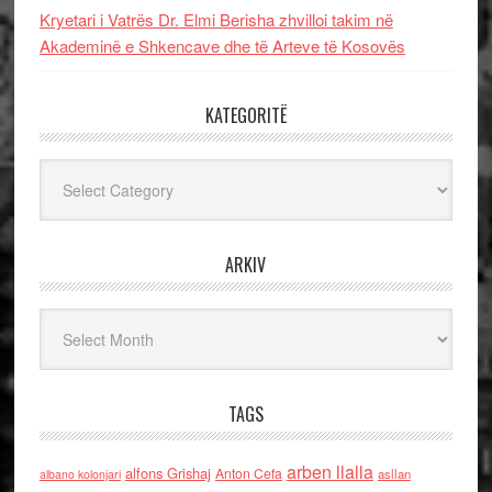
Kryetari i Vatrës Dr. Elmi Berisha zhvilloi takim në
Akademinë e Shkencave dhe të Arteve të Kosovës
KATEGORITË
Kategoritë
ARKIV
Arkiv
TAGS
arben llalla
alfons Grishaj
Anton Cefa
asllan
albano kolonjari