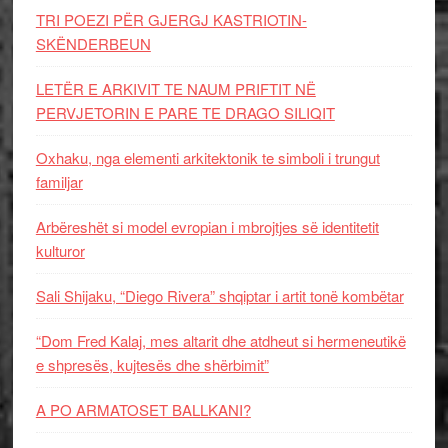
TRI POEZI PËR GJERGJ KASTRIOTIN-
SKËNDERBEUN
LETËR E ARKIVIT TE NAUM PRIFTIT NË
PERVJETORIN E PARE TE DRAGO SILIQIT
Oxhaku, nga elementi arkitektonik te simboli i trungut
familjar
Arbëreshët si model evropian i mbrojtjes së identitetit
kulturor
Sali Shijaku, “Diego Rivera” shqiptar i artit tonë kombëtar
“Dom Fred Kalaj, mes altarit dhe atdheut si hermeneutikë
e shpresës, kujtesës dhe shërbimit”
A PO ARMATOSET BALLKANI?