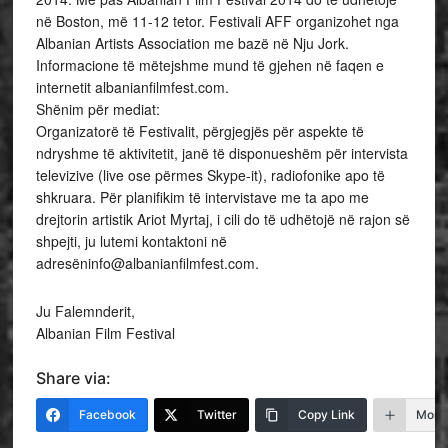
në Boston, më 11-12 tetor. Festivali AFF organizohet nga
Albanian Artists Association me bazë në Nju Jork.
Informacione të mëtejshme mund të gjehen në faqen e
internetit albanianfilmfest.com.
Shënim për mediat:
Organizatorë të Festivalit, përgjegjës për aspekte të
ndryshme të aktivitetit, janë të disponueshëm për intervista
televizive (live ose përmes Skype-it), radiofonike apo të
shkruara. Për planifikim të intervistave me ta apo me
drejtorin artistik Ariot Myrtaj, i cili do të udhëtojë në rajon së
shpejti, ju lutemi kontaktoni në
adresëninfo@albanianfilmfest.com.
Ju Falemnderit,
Albanian Film Festival
Share via:
Facebook
Twitter
Copy Link
More