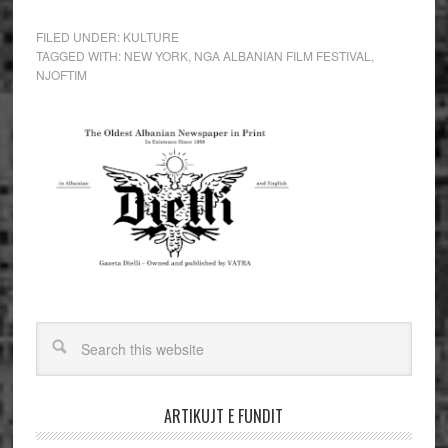
FILED UNDER:
KULTURE
TAGGED WITH:
NEW YORK
,
NGA ALBANIAN FILM FESTIVAL
,
NJOFTIM
ARTIKUJT E FUNDIT