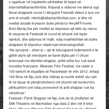
u ngarkuar në hapësirën përkatëse të faqes së
internetitalbanianfilmfest. Krijuesit e videove me skena nga
filmat shqiptarë mund t’i dërgojnë Fesivalit videot e tyre me
anë të emailit, nëinfo@albanianfilmfest.com, si dhe në
mediat sociale kryesore duke përdorur #myAFFmovie.
Ariot Myrtaj tha për mediat se shpreson që këto dy nisma
të veçanta të Festivalit të mund të afrojnë më tepër
njerëzit, dhe sidomos të rinjtë, ndaj madhështisë së botës
shqiptare të shprehur nëpërmjet kinematografisë.
“Ne synojmë – shtoi ai – që të inkurajojmë krijimtarinë e të
gjithë atyre që mendojnë se kanë diçka për t’i ofruar
kinemasë me identitet shqiptar, qoftë edhe kur nuk kanë
mundësi financiare. Albanian Film Festival, me rastin e
100-vjetorit të shpalljes së Pavarësisë në vitin 2012, shfaqi
100 filma në Nju Jork dhe ndërsa ai numër është ulur për
të na lejuar të përqëndrohemi më shumë tek konkurrimi,
përkushtimi ynë ndaj promovimit të artit shqiptar nuk ka
ndryshuar.”
Festivali i Filmit Shqiptar në Nju Jork do të zhvillohet në
SVA Theaters në Manhattan nga data 2 deri më 9 tetor
2014. Më pas Albanian Film Festival 2014 do të udhëtojë