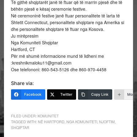
Të gjithë shqiptarët janë të ftuar që të marrin pjesë dhe të
bëhën pjesë e kësaj ceremonie festive.
Në ceremoninë festive janë ftuar personalitete të larta të
Shtetit Connecticut, personalitete shqiptare nga Amerika si
dhe personalitete shqiptare të ftuar nga Kosova.
Ju mirëpresim
Nga Komuniteti Shqiptar
Hartford, CT
Për më shumë informacione mund të lidheni me
:kreshnikmaloku11@gmail.com
Ose telefononi: 860-543-5126 dhe 860-970-4458
Share via:
Facebook
Twitter
Copy Link
More
FILED UNDER:
KOMUNITET
TAGGED WITH:
NË HARTFORD
,
NGA KOMUNITETI
,
NJOFTIM
,
SHQIPTAR