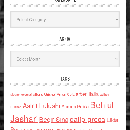
Kategoritë
ARKIV
Arkiv
TAGS
arben llalla
alfons Grishaj
Anton Cefa
asllan
albano kolonjari
Behlul
Astrit Lulushi
Aurenc Bebja
Bushati
Jashari
dalip greca
Beqir Sina
Elida
Buçpapaj
Enver Bytyci
Elmi Berisha