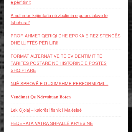
e përfitimit
A ndihmon krijimtaria në zbulimin e potencialeve të
fshehura?
PROF. AHMET QERIQI DHE EPOKA E REZISTENCЁS
DHE LUFTЁS PЁR LIRI!
FORMAT ALTERNATIVE TË EVIDENTIMIT TË
TARIFËS POSTARE NË HISTORINË E POSTËS
SHQIPTARE
NJË SPROVË E GUXIMSHME PERFORMIZMI…
𝐕𝐞𝐧𝐝𝐢𝐦𝐞𝐭 𝐐𝐞̈ 𝐍𝐝𝐫𝐲𝐬𝐡𝐮𝐚𝐧 𝐁𝐨𝐭𝐞̈𝐧
Lek Gjolaj – kalorësi fisnik i Malësisë
FEDERATA VATRA SHPALLË KRYESINË