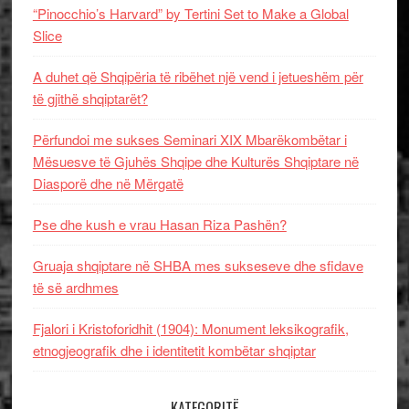
“Pinocchio’s Harvard” by Tertini Set to Make a Global
Slice
A duhet që Shqipëria të ribëhet një vend i jetueshëm për
të gjithë shqiptarët?
Përfundoi me sukses Seminari XIX Mbarëkombëtar i
Mësuesve të Gjuhës Shqipe dhe Kulturës Shqiptare në
Diasporë dhe në Mërgatë
Pse dhe kush e vrau Hasan Riza Pashën?
Gruaja shqiptare në SHBA mes sukseseve dhe sfidave
të së ardhmes
Fjalori i Kristoforidhit (1904): Monument leksikografik,
etnogjeografik dhe i identitetit kombëtar shqiptar
KATEGORITË