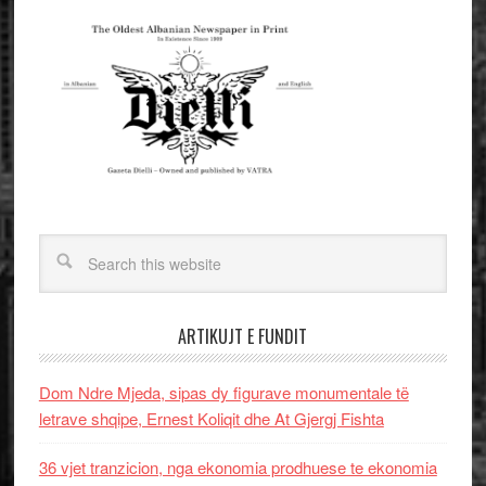
ARTIKUJT E FUNDIT
Dom Ndre Mjeda, sipas dy figurave monumentale të
letrave shqipe, Ernest Koliqit dhe At Gjergj Fishta
36 vjet tranzicion, nga ekonomia prodhuese te ekonomia