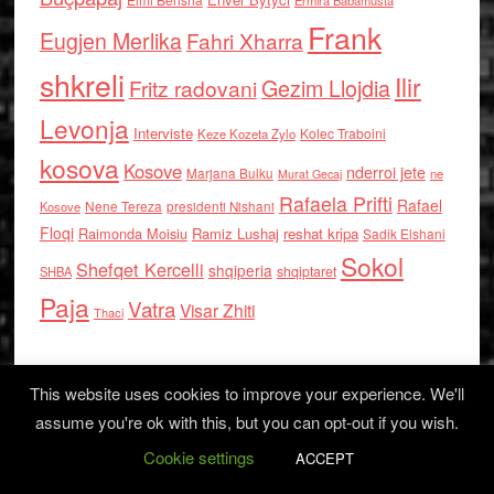
Ermira Babamusta
Frank
Eugjen Merlika
Fahri Xharra
shkreli
Ilir
Gezim Llojdia
Fritz radovani
Levonja
Interviste
Kolec Traboini
Keze Kozeta Zylo
kosova
Kosove
nderroi jete
Marjana Bulku
ne
Murat Gecaj
Rafaela Prifti
Rafael
Nene Tereza
Kosove
presidenti Nishani
Floqi
Raimonda Moisiu
Ramiz Lushaj
reshat kripa
Sadik Elshani
Sokol
Shefqet Kercelli
shqiperia
shqiptaret
SHBA
Paja
Vatra
Visar Zhiti
Thaci
This website uses cookies to improve your experience. We'll
assume you're ok with this, but you can opt-out if you wish.
Cookie settings
Log in
ACCEPT