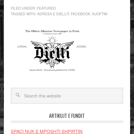
FILED UNDER:
FEATURED
TAGGED WITH:
ADRESA E DIELLIT
,
FACEBOOK
,
NJOFTIM
ARTIKUJT E FUNDIT
SPAÇI NUK E MPOSHTI SHPIRTIN