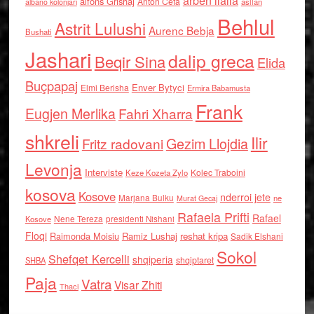
arben llalla
alfons Grishaj
Anton Cefa
asllan
albano kolonjari
Behlul
Astrit Lulushi
Aurenc Bebja
Bushati
Jashari
dalip greca
Beqir Sina
Elida
Buçpapaj
Enver Bytyci
Elmi Berisha
Ermira Babamusta
Frank
Eugjen Merlika
Fahri Xharra
shkreli
Ilir
Gezim Llojdia
Fritz radovani
Levonja
Interviste
Kolec Traboini
Keze Kozeta Zylo
kosova
Kosove
nderroi jete
Marjana Bulku
ne
Murat Gecaj
Rafaela Prifti
Rafael
Nene Tereza
Kosove
presidenti Nishani
Floqi
Raimonda Moisiu
Ramiz Lushaj
reshat kripa
Sadik Elshani
Sokol
Shefqet Kercelli
shqiperia
shqiptaret
SHBA
Paja
Vatra
Visar Zhiti
Thaci