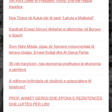
VATRA’s Letter to President Trump: End the Hague
Injustice
Nga Tirana në Kukaj për të parë “Lahuta e Malësisë”
Kardinali Ernest Simoni rikthehet si dëshmitar në Burgun
e Spaçit
Dom Ndre Mjeda, sipas dy figurave monumentale të
letrave shqipe, Ernest Koliqit dhe At Gjergj Fishta
36 vjet tranzicion, nga ekonomia prodhuese te ekonomia
e përfitimit
A ndihmon krijimtaria në zbulimin e potencialeve të
fshehura?
PROF. AHMET QERIQI DHE EPOKA E REZISTENCЁS
DHE LUFTЁS PЁR LIRI!