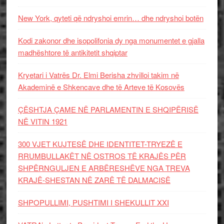
New York, qyteti që ndryshoi emrin… dhe ndryshoi botën
Kodi zakonor dhe isopolifonia dy nga monumentet e gjalla
madhështore të antikitetit shqiptar
Kryetari i Vatrës Dr. Elmi Berisha zhvilloi takim në
Akademinë e Shkencave dhe të Arteve të Kosovës
ÇËSHTJA ÇAME NË PARLAMENTIN E SHQIPËRISË
NË VITIN 1921
300 VJET KUJTESË DHE IDENTITET-TRYEZË E
RRUMBULLAKËT NË OSTROS TË KRAJËS PËR
SHPËRNGULJEN E ARBËRESHËVE NGA TREVA
KRAJË-SHESTAN NË ZARË TË DALMACISË
SHPOPULLIMI, PUSHTIMI I SHEKULLIT XXI