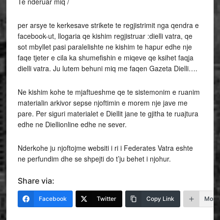
Te nderuar miq /
per arsye te kerkesave strikete te regjistrimit nga qendra e
facebook-ut, llogaria qe kishim regjistruar :dielli vatra, qe
sot mbyllet pasi paralelishte ne kishim te hapur edhe nje
faqe tjeter e cila ka shumefishin e miqeve qe ksihet faqja
dielli vatra. Ju lutem behuni miq me faqen Gazeta Dielli….
Ne kishim kohe te mjaftueshme qe te sistemonim e ruanim
materialin arkivor sepse njoftimin e morem nje jave me
pare. Per siguri materialet e Diellit jane te gjitha te ruajtura
edhe ne Diellionline edhe ne sever.
Nderkohe ju njoftojme websiti i ri i Federates Vatra eshte
ne perfundim dhe se shpejti do t’ju behet i njohur.
Share via:
Facebook
Twitter
Copy Link
More