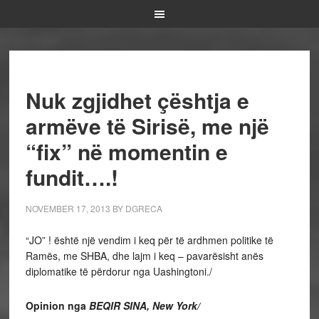
Nuk zgjidhet çështja e
armëve të Sirisë, me një
“fix” në momentin e
fundit….!
NOVEMBER 17, 2013
BY
DGRECA
“JO” ! është një vendim i keq për të ardhmen politike të
Ramës, me SHBA, dhe lajm i keq – pavarësisht anës
diplomatike të përdorur nga Uashingtoni./
Opinion nga
BEQIR SINA, New York/