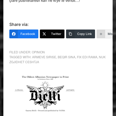
çfarë pushtetarësh kan në krye të vendit…!
Share via:
Facebook
Twitter
Copy Link
More
FILED UNDER:
OPINION
TAGGED WITH:
ARMEVE SIRISE
,
BEQIR SINA
,
FIX EDI RAMA
,
NUK
ZGJIDHET CESHTJA