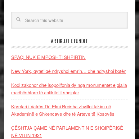
ARTIKUJT E FUNDIT
SPAÇI NUK E MPOSHTI SHPIRTIN
New York, qyteti që ndryshoi emrin… dhe ndryshoi botën
Kodi zakonor dhe isopolifonia dy nga monumentet e gjalla
madhështore të antikitetit shqiptar
Kryetari i Vatrës Dr. Elmi Berisha zhvilloi takim në
Akademinë e Shkencave dhe të Arteve të Kosovës
ÇËSHTJA ÇAME NË PARLAMENTIN E SHQIPËRISË
NË VITIN 1921