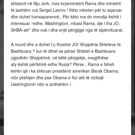
shtatorit në Nju Jork, mes kryeministrit Rama dhe ministrit
të jashtëm rus Sergei Lavrov ! Këto mbeten për tu sqaruar
dhe duhet transaparencë,. Për këto ma do mendja është i
interesuar “edhe, Washingtoni, mbasi Rama, dje i tha JO,
SHBA-së!” dhe nuk i dha snjë përgjigje nga të sipërcituarat.
A mund dhe a duhet t’u thoshte JO! Shqipëria Shteteve të
Bashkuara ? kur të dihet se përse Shtetet e Bashkuara
zgjodhën Shqipërinë, në këtë përpjekje, megjithëse
aty është përfshirë edhe Rusia? Përse , Rama e fsheh
letrën që i ka shkruar presidenti amerikan Barak Obama,
mbi çështjen dhe pse Obama e ftoi atë të vizitojë
Uashingtonin vitin e ardhshëm !.