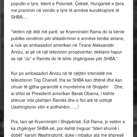
popullin e tyre, liderit e Polonisë, Çekisë, Hungarisë e tjera,
me pranimin në vendin e tyre të armëve kundërajrore të
SHBA….
“Vetëm një ditë më parë, se Kryeministri Rama do ta bënte
publike vendimin për shkatërrimin e armëve kimike siriane,
a nuk qe ambasadori amerikan në Tiranë Aleksandër
Arvizu, ai që në një televizion proqeveritar, deklaroi hapur
se një “Jo” e Ramës do të ishte zhgënjyese për SHBA.”
Kur po ambasadori Arvizu në të njëjtën intervistë me
televizionin Top Chanell, tha se SHBA kan dhënë dhe kan
ofruar të gjitha garancitë e mundshme në Shqipëri Dhe,
ai shtoi se Presidenti amerikan Barak Obama, i kishte
shkruar mbi çështjen Ramës dhe e ftoi atë të vizitojë
Uashingtonin vitin e ardhshëm …..!
Pra, tani që Kryeministri i Shqipërisë, Edi Rama, jo vetëm e
ka zhgënjyer SHBA-së, por është treguar “lideri shumë i
dobët” karshi Washingtonit, duke i mbajtur ata me shpresë