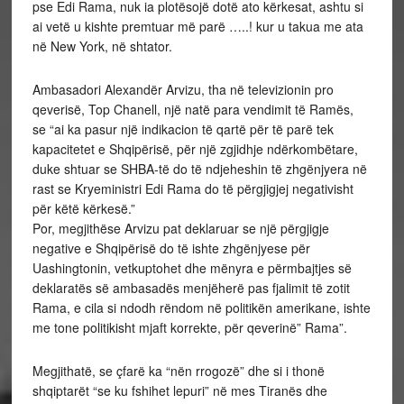
pse Edi Rama, nuk ia plotësojë dotë ato kërkesat, ashtu si
ai vetë u kishte premtuar më parë …..! kur u takua me ata
në New York, në shtator.
Ambasadori Alexandër Arvizu, tha në televizionin pro
qeverisë, Top Chanell, një natë para vendimit të Ramës,
se “ai ka pasur një indikacion të qartë për të parë tek
kapacitetet e Shqipërisë, për një zgjidhje ndërkombëtare,
duke shtuar se SHBA-të do të ndjeheshin të zhgënjyera në
rast se Kryeministri Edi Rama do të përgjigjej negativisht
për këtë kërkesë.”
Por, megjithëse Arvizu pat deklaruar se një përgjigje
negative e Shqipërisë do të ishte zhgënjyese për
Uashingtonin, vetkuptohet dhe mënyra e përmbajtjes së
deklaratës së ambasadës menjëherë pas fjalimit të zotit
Rama, e cila si ndodh rëndom në politikën amerikane, ishte
me tone politikisht mjaft korrekte, për qeverinë” Rama”.
Megjithatë, se çfarë ka “nën rrogozë” dhe si i thonë
shqiptarët “se ku fshihet lepuri” në mes Tiranës dhe