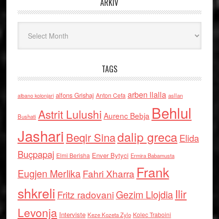
ARKIV
Arkiv
TAGS
arben llalla
alfons Grishaj
Anton Cefa
asllan
albano kolonjari
Behlul
Astrit Lulushi
Aurenc Bebja
Bushati
Jashari
dalip greca
Beqir Sina
Elida
Buçpapaj
Enver Bytyci
Elmi Berisha
Ermira Babamusta
Frank
Eugjen Merlika
Fahri Xharra
shkreli
Ilir
Gezim Llojdia
Fritz radovani
Levonja
Interviste
Kolec Traboini
Keze Kozeta Zylo