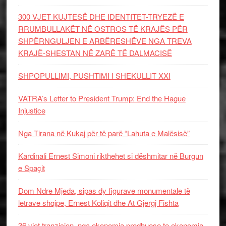
300 VJET KUJTESË DHE IDENTITET-TRYEZË E
RRUMBULLAKËT NË OSTROS TË KRAJËS PËR
SHPËRNGULJEN E ARBËRESHËVE NGA TREVA
KRAJË-SHESTAN NË ZARË TË DALMACISË
SHPOPULLIMI, PUSHTIMI I SHEKULLIT XXI
VATRA’s Letter to President Trump: End the Hague
Injustice
Nga Tirana në Kukaj për të parë “Lahuta e Malësisë”
Kardinali Ernest Simoni rikthehet si dëshmitar në Burgun
e Spaçit
Dom Ndre Mjeda, sipas dy figurave monumentale të
letrave shqipe, Ernest Koliqit dhe At Gjergj Fishta
36 vjet tranzicion, nga ekonomia prodhuese te ekonomia