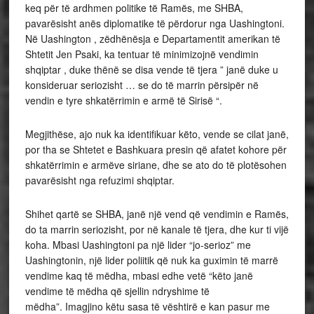
keq për të ardhmen politike të Ramës, me SHBA,
pavarësisht anës diplomatike të përdorur nga Uashingtoni.
Në Uashington , zëdhënësja e Departamentit amerikan të
Shtetit Jen Psaki, ka tentuar të minimizojnë vendimin
shqiptar , duke thënë se disa vende të tjera ” janë duke u
konsideruar seriozisht … se do të marrin përsipër në
vendin e tyre shkatërrimin e armë të Sirisë “.
Megjithëse, ajo nuk ka identifikuar këto, vende se cilat janë,
por tha se Shtetet e Bashkuara presin që afatet kohore për
shkatërrimin e armëve siriane, dhe se ato do të plotësohen
pavarësisht nga refuzimi shqiptar.
Shihet qartë se SHBA, janë një vend që vendimin e Ramës,
do ta marrin seriozisht, por në kanale të tjera, dhe kur ti vijë
koha. Mbasi Uashingtoni pa një lider “jo-serioz” me
Uashingtonin, një lider poliitik që nuk ka guximin të marrë
vendime kaq të mëdha, mbasi edhe vetë “këto janë
vendime të mëdha që sjellin ndryshime të
mëdha”. Imagjino këtu sasa të vështirë e kan pasur me