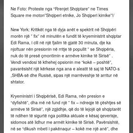
Ne Foto: Proteste nga “Rrenjet Shqiptare” ne Times
Square me moton”Shqiperi etnike, Jo Shqiperi kimike”!/
New York: Kritikët nga të dyja anët e spektrit në Shqipëri
morën një ” fix” në minutën e fundit të kryeministrit shqiptar
Edi Rama, i cili në një fjalim të gjatë 30 minuta, dje ka
njoftuar nën presionin në rritje të popullit ” se Shqipëria,
nuk do të presë çmontimin e armëve kimike të Sirisë” .
Vendi vendosi të kthehej opsionin me “kokë – poshtë”,
pavarësisht një kërkese nga ana e aleatit të saj të NATO-s
,SHBA-së dhe Rusisë, sipas një marrëveshje të arritur në
shtator.
Kryeministri i Shqipërisë, Edi Rama, nën presion e
“dyfishtë”, dha më në fund një ” fix – ndreqje të çështjes së
armëve të Sirisë”, një zgjidhje, që do të lejojë që shqiptarët
të ndihen të sigurtë nga politika aktuale e kësaj qeverisje,
sidomos atë lidhur me armët kimike të Sirisë. Pavërsishtë,
në se “dikush mbeti i pakënaqur – kokë me një anë”, dhe