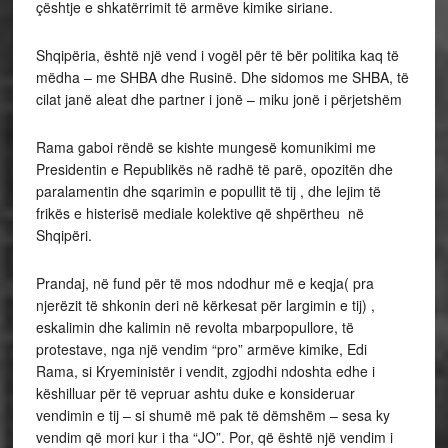
çështje e shkatërrimit të armëve kimike siriane.
Shqipëria, është një vend i vogël për të bër politika kaq të
mëdha – me SHBA dhe Rusinë. Dhe sidomos me SHBA, të
cilat janë aleat dhe partner i jonë – miku jonë i përjetshëm
Rama gaboi rëndë se kishte mungesë komunikimi me
Presidentin e Republikës në radhë të parë, opozitën dhe
paralamentin dhe sqarimin e popullit të tij , dhe lejim të
frikës e histerisë mediale kolektive që shpërtheu në
Shqipëri.
Prandaj, në fund për të mos ndodhur më e keqja( pra
njerëzit të shkonin deri në kërkesat për largimin e tij) ,
eskalimin dhe kalimin në revolta mbarpopullore, të
protestave, nga një vendim “pro” armëve kimike, Edi
Rama, si Kryeministër i vendit, zgjodhi ndoshta edhe i
këshilluar për të vepruar ashtu duke e konsideruar
vendimin e tij – si shumë më pak të dëmshëm – sesa ky
vendim që mori kur i tha “JO”. Por, që është një vendim i