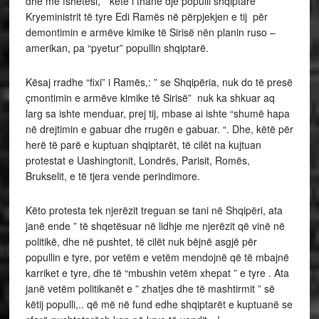
dhe me fshetësi, ” këtë i thanë dje populli shqiptarë
Kryeministrit të tyre Edi Ramës në përpjekjen e tij për
demontimin e armëve kimike të Sirisë nën planin ruso –
amerikan, pa “pyetur” popullin shqiptarë.
Kësaj rradhe “fixi” i Ramës,: ” se Shqipëria, nuk do të presë
çmontimin e armëve kimike të Sirisë” nuk ka shkuar aq
larg sa ishte menduar, prej tij, mbase ai ishte “shumë hapa
në drejtimin e gabuar dhe rrugën e gabuar. “. Dhe, këtë për
herë të parë e kuptuan shqiptarët, të cilët na kujtuan
protestat e Uashingtonit, Londrës, Parisit, Romës,
Brukselit, e të tjera vende perindimore.
Këto protesta tek njerëzit treguan se tani në Shqipëri, ata
janë ende ” të shqetësuar në lidhje me njerëzit që vinë në
politikë, dhe në pushtet, të cilët nuk bëjnë asgjë për
popullin e tyre, por vetëm e vetëm mendojnë që të mbajnë
karriket e tyre, dhe të “mbushin vetëm xhepat ” e tyre . Ata
janë vetëm politikanët e ” zhatjes dhe të mashtirmit ” së
këtij populli,.. që më në fund edhe shqiptarët e kuptuanë se