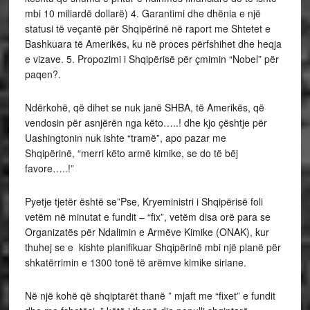
mbi 10 miliardë dollarë) 4. Garantimi dhe dhënia e një
statusi të veçantë për Shqipërinë në raport me Shtetet e
Bashkuara të Amerikës, ku në proces përfshihet dhe heqja
e vizave. 5. Propozimi i Shqipërisë për çmimin “Nobel” për
paqen?.
Ndërkohë, që dihet se nuk janë SHBA, të Amerikës, që
vendosin për asnjërën nga këto…..! dhe kjo çështje për
Uashingtonin nuk ishte “tramë”, apo pazar me
Shqipërinë, “merri këto armë kimike, se do të bëj
favore…..!”
Pyetje tjetër është se”Pse, Kryeministri i Shqipërisë foli
vetëm në minutat e fundit – “fix”, vetëm disa orë para se
Organizatës për Ndalimin e Armëve Kimike (ONAK), kur
thuhej se e kishte planifikuar Shqipërinë mbi një planë për
shkatërrimin e 1300 tonë të arëmve kimike siriane.
Në një kohë që shqiptarët thanë ” mjaft me “fixet” e fundit