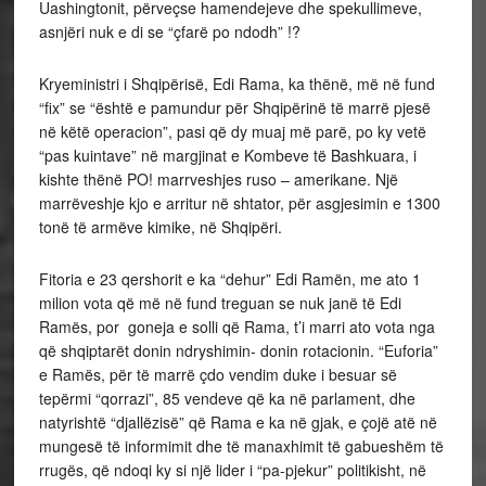
Uashingtonit, përveçse hamendejeve dhe spekullimeve,
asnjëri nuk e di se “çfarë po ndodh” !?
Kryeministri i Shqipërisë, Edi Rama, ka thënë, më në fund
“fix” se “është e pamundur për Shqipërinë të marrë pjesë
në këtë operacion”, pasi që dy muaj më parë, po ky vetë
“pas kuintave” në margjinat e Kombeve të Bashkuara, i
kishte thënë PO! marrveshjes ruso – amerikane. Një
marrëveshje kjo e arritur në shtator, për asgjesimin e 1300
tonë të armëve kimike, në Shqipëri.
Fitoria e 23 qershorit e ka “dehur” Edi Ramën, me ato 1
milion vota që më në fund treguan se nuk janë të Edi
Ramës, por goneja e solli që Rama, t’i marri ato vota nga
që shqiptarët donin ndryshimin- donin rotacionin. “Euforia”
e Ramës, për të marrë çdo vendim duke i besuar së
tepërmi “qorrazi”, 85 vendeve që ka në parlament, dhe
natyrishtë “djallëzisë” që Rama e ka në gjak, e çojë atë në
mungesë të informimit dhe të manaxhimit të gabueshëm të
rrugës, që ndoqi ky si një lider i “pa-pjekur” politikisht, në