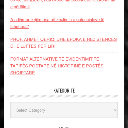
e përfitimit
A ndihmon krijimtaria në zbulimin e potencialeve të
fshehura?
PROF. AHMET QERIQI DHE EPOKA E REZISTENCЁS
DHE LUFTЁS PЁR LIRI!
FORMAT ALTERNATIVE TË EVIDENTIMIT TË
TARIFËS POSTARE NË HISTORINË E POSTËS
SHQIPTARE
KATEGORITË
Kategoritë