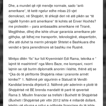
Dhe, a mundet që një mendje normale, sado “anti-
amerikane”, të ketë ngelur edhe mbas 23 vjet
demokraci, në Shqipëri, të shkojë deri në atë pikën se “të
ngjallë frymën anti amerikane” të kohës së Enver Hoxhës?
me protestën – para ambasadës amerikane në Tiranë,
Megjithëse, dihej dhe ishte ofruar garanicia amerikane për
gjithçka, që lidhej me transportin, teknologjinë, ekspertizën,
dhe atë duhet ta merrin përsipër Shtetet e Bashkuara dhe
vendet e tjera perendimore së bashku me Rusinë.
Mirëpo ditën “fix” kur foli Kryeministri Edi Rama, teknika e ”
lajmit të mashtrimit” nga Mero Baze, me kompani, nxorri
lajmin se një burim diplomatik anonim i kishte, thënë atij se
“Çka do të përfitonte Shqipëria nëse i pranonte armët
kimike?” 1. Ndihmë për sigurimin e Statusit të Vendit-
Kandidat brenda dhjetorit 2. Ndihmë për aderimin e plotë të
Shqipërisë në BE brenda mandatit të parë të qeverisë
Rama 3. Mbulim financiar sa trefishi i Buxhetit të Shqipërisë
(Buxheti i Shqipërisë për vitin 2012 ishte 4 miliardë dollarë,
kështu që shuma e pritur e ndihmës financiare do të ishte