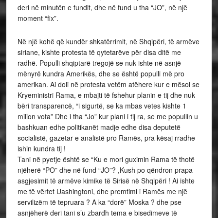
deri në minutën e fundit, dhe në fund u tha “JO”, në një
moment “fix”.
Në një kohë që kundër shkatërrimit, në Shqipëri, të armëve
siriane, kishte protesta të qytetarëve për disa ditë me
radhë. Populli shqiptarë tregojë se nuk ishte në asnjë
mënyrë kundra Amerikës, dhe se është populli më pro
amerikan. Ai doli në protesta vetëm atëhere kur e mësoi se
Kryeministri Rama, e mbajti të fshehur planin e tij dhe nuk
bëri transparencë, “i sigurtë, se ka mbas vetes kishte 1
milion vota” Dhe i tha “Jo” kur plani i tij ra, se me popullin u
bashkuan edhe politikanët madje edhe disa deputetë
socialistë, gazetar e analistë pro Ramës, pra kësaj rradhe
ishin kundra tij !
Tani në pyetje është se “Ku e mori guximin Rama të thotë
njëherë “PO” dhe në fund “JO”? ,Kush po qëndron prapa
asgjesimit të armëve kimike të Sirisë në Shqipëri ! Ai ishte
me të vërtet Uashingtoni, dhe premtimi i Ramës me një
servilizëm të tepruara ? A ka “dorë” Moska ? dhe pse
asnjëherë deri tani s’u zbardh tema e bisedimeve të