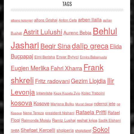
TAGS
arben llalla
alfons Grishaj
Anton Cefa
asllan
albano kolonjari
Behlul
Astrit Lulushi
Aurenc Bebja
Bushati
Jashari
dalip greca
Beqir Sina
Elida
Buçpapaj
Enver Bytyci
Elmi Berisha
Ermira Babamusta
Frank
Eugjen Merlika
Fahri Xharra
shkreli
Ilir
Gezim Llojdia
Fritz radovani
Levonja
Interviste
Kolec Traboini
Keze Kozeta Zylo
kosova
Kosove
nderroi jete
Marjana Bulku
ne
Murat Gecaj
Rafaela Prifti
Rafael
Nene Tereza
Kosove
presidenti Nishani
Floqi
Raimonda Moisiu
Ramiz Lushaj
reshat kripa
Sadik Elshani
Sokol
Shefqet Kercelli
shqiperia
shqiptaret
SHBA