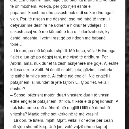
të dhimbshëm. Vdekja, për çdo njeri është e
paparashikueshme dhe askush nuk e di se kur dhe nga i
vjen. Por, të nisesh me dëshirë, ose më mirë të them, i
detyruar me dëshirë në udhën e hidhur të vdekjes, t’i
shkosh asaj vetë me këmbët e tua e t’i dorëzohesh, ky
është, ndoshta, i vetmi rast që po ndodh me babanë
tonë…
– Liridon, po më këputet shpirti. Më beso, vëlla! Edhe nga
fjalët e tua që po dëgjoj tani, më vijnë të dridhura. Por
Arbrin, ama, nuk duhet ta zësh asnjëherë me gojë. Ai është
krijesa e re e Zotit. Ai është shpirti, jeta, gëzimi, lumturia i
të gjithë familjes sonë. Ai është një engjëll. Një engjëll i
pafajshëm, si mundet të jetë fajtor?!… Ç’po flet, vëlla i
dashur?
– Sepse, pikërisht motër, duart vrastare duan të vrasin
edhe engjëj të pafajshëm. Xhilda, ti këtë e di prej kohësh. A
nuk isha edhe unë atëherë një engjëll i tillë që duhet të
vritesha? Madje edhe sot kërkojnë të më vrasin!
– Liridon, të lutem, mjaft! Mjaft, vëlla! Por edhe për Lean
më vjen shumë keq. Unë jam vetë vajzë dhe e kuptoj