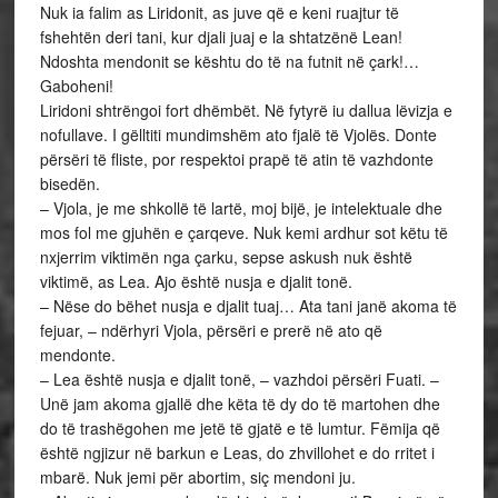
Nuk ia falim as Liridonit, as juve që e keni ruajtur të
fshehtën deri tani, kur djali juaj e la shtatzënë Lean!
Ndoshta mendonit se kështu do të na futnit në çark!…
Gaboheni!
Liridoni shtrëngoi fort dhëmbët. Në fytyrë iu dallua lëvizja e
nofullave. I gëlltiti mundimshëm ato fjalë të Vjolës. Donte
përsëri të fliste, por respektoi prapë të atin të vazhdonte
bisedën.
– Vjola, je me shkollë të lartë, moj bijë, je intelektuale dhe
mos fol me gjuhën e çarqeve. Nuk kemi ardhur sot këtu të
nxjerrim viktimën nga çarku, sepse askush nuk është
viktimë, as Lea. Ajo është nusja e djalit tonë.
– Nëse do bëhet nusja e djalit tuaj… Ata tani janë akoma të
fejuar, – ndërhyri Vjola, përsëri e prerë në ato që
mendonte.
– Lea është nusja e djalit tonë, – vazhdoi përsëri Fuati. –
Unë jam akoma gjallë dhe këta të dy do të martohen dhe
do të trashëgohen me jetë të gjatë e të lumtur. Fëmija që
është ngjizur në barkun e Leas, do zhvillohet e do rritet i
mbarë. Nuk jemi për abortim, siç mendoni ju.