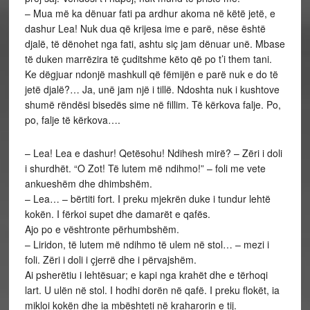
– Mua më ka dënuar fati pa ardhur akoma në këtë jetë, e
dashur Lea! Nuk dua që krijesa ime e parë, nëse është
djalë, të dënohet nga fati, ashtu siç jam dënuar unë. Mbase
të duken marrëzira të çuditshme këto që po t’i them tani.
Ke dëgjuar ndonjë mashkull që fëmijën e parë nuk e do të
jetë djalë?… Ja, unë jam një i tillë. Ndoshta nuk i kushtove
shumë rëndësi bisedës sime në fillim. Të kërkova falje. Po,
po, falje të kërkova….
– Lea! Lea e dashur! Qetësohu! Ndihesh mirë? – Zëri i doli
i shurdhët. “O Zot! Të lutem më ndihmo!” – foli me vete
ankueshëm dhe dhimbshëm.
– Lea… – bërtiti fort. I preku mjekrën duke i tundur lehtë
kokën. I fërkoi supet dhe damarët e qafës.
Ajo po e vështronte përhumbshëm.
– Liridon, të lutem më ndihmo të ulem në stol… – mezi i
foli. Zëri i doli i çjerrë dhe i përvajshëm.
Ai psherëtiu i lehtësuar; e kapi nga krahët dhe e tërhoqi
lart. U ulën në stol. I hodhi dorën në qafë. I preku flokët, ia
mikloi kokën dhe ia mbështeti në kraharorin e tij.