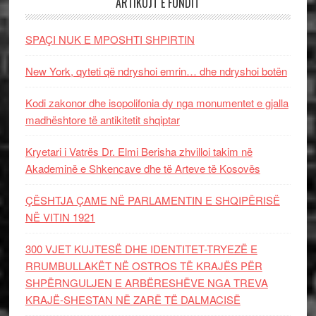
ARTIKUJT E FUNDIT
SPAÇI NUK E MPOSHTI SHPIRTIN
New York, qyteti që ndryshoi emrin… dhe ndryshoi botën
Kodi zakonor dhe isopolifonia dy nga monumentet e gjalla
madhështore të antikitetit shqiptar
Kryetari i Vatrës Dr. Elmi Berisha zhvilloi takim në
Akademinë e Shkencave dhe të Arteve të Kosovës
ÇËSHTJA ÇAME NË PARLAMENTIN E SHQIPËRISË
NË VITIN 1921
300 VJET KUJTESË DHE IDENTITET-TRYEZË E
RRUMBULLAKËT NË OSTROS TË KRAJËS PËR
SHPËRNGULJEN E ARBËRESHËVE NGA TREVA
KRAJË-SHESTAN NË ZARË TË DALMACISË