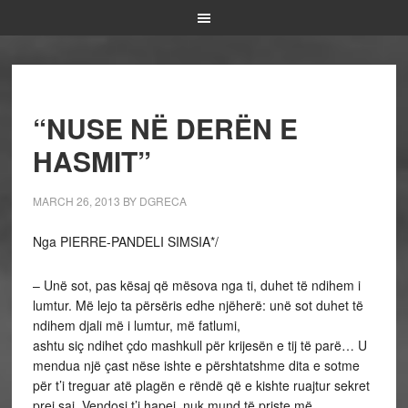
“NUSE NË DERËN E
HASMIT”
MARCH 26, 2013
BY
DGRECA
Nga PIERRE-PANDELI SIMSIA*/
– Unë sot, pas kësaj që mësova nga ti, duhet të ndihem i
lumtur. Më lejo ta përsëris edhe njëherë: unë sot duhet të
ndihem djali më i lumtur, më fatlumi,
ashtu siç ndihet çdo mashkull për krijesën e tij të parë… U
mendua një çast nëse ishte e përshtatshme dita e sotme
për t’i treguar atë plagën e rëndë që e kishte ruajtur sekret
prej saj. Vendosi t’i hapej, nuk mund të priste më.