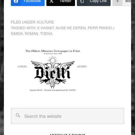
Facebook
Twitter
Copy Link
More
FILED UNDER:
KULTURE
TAGGED WITH:
E HASMIT
,
NUSE NE DEREN
,
PERR PANDELI
SIMSIA
,
ROMAN
,
TOENA