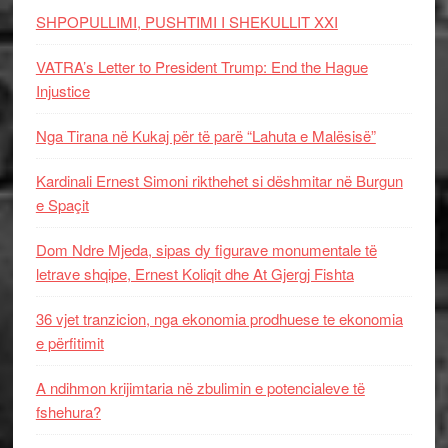
SHPOPULLIMI, PUSHTIMI I SHEKULLIT XXI
VATRA’s Letter to President Trump: End the Hague
Injustice
Nga Tirana në Kukaj për të parë “Lahuta e Malësisë”
Kardinali Ernest Simoni rikthehet si dëshmitar në Burgun
e Spaçit
Dom Ndre Mjeda, sipas dy figurave monumentale të
letrave shqipe, Ernest Koliqit dhe At Gjergj Fishta
36 vjet tranzicion, nga ekonomia prodhuese te ekonomia
e përfitimit
A ndihmon krijimtaria në zbulimin e potencialeve të
fshehura?