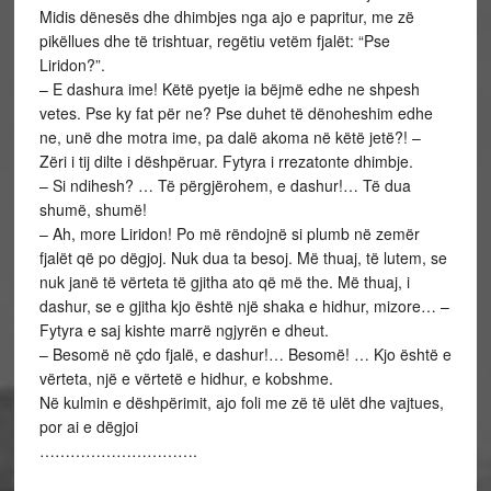
Midis dënesës dhe dhimbjes nga ajo e papritur, me zë
pikëllues dhe të trishtuar, regëtiu vetëm fjalët: “Pse
Liridon?”.
– E dashura ime! Këtë pyetje ia bëjmë edhe ne shpesh
vetes. Pse ky fat për ne? Pse duhet të dënoheshim edhe
ne, unë dhe motra ime, pa dalë akoma në këtë jetë?! –
Zëri i tij dilte i dëshpëruar. Fytyra i rrezatonte dhimbje.
– Si ndihesh? … Të përgjërohem, e dashur!… Të dua
shumë, shumë!
– Ah, more Liridon! Po më rëndojnë si plumb në zemër
fjalët që po dëgjoj. Nuk dua ta besoj. Më thuaj, të lutem, se
nuk janë të vërteta të gjitha ato që më the. Më thuaj, i
dashur, se e gjitha kjo është një shaka e hidhur, mizore… –
Fytyra e saj kishte marrë ngjyrën e dheut.
– Besomë në çdo fjalë, e dashur!… Besomë! … Kjo është e
vërteta, një e vërtetë e hidhur, e kobshme.
Në kulmin e dëshpërimit, ajo foli me zë të ulët dhe vajtues,
por ai e dëgjoi
………………………….