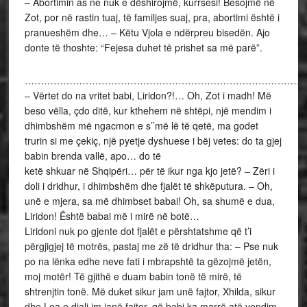
– Abortimin as ne nuk e dëshirojmë, kurrsesi! Besojmë në
Zot, por në rastin tuaj, të familjes suaj, pra, abortimi është i
pranueshëm dhe… – Këtu Vjola e ndërpreu bisedën. Ajo
donte të thoshte: “Fejesa duhet të prishet sa më parë”.
……………………………………………………………………………
– Vërtet do na vritet babi, Liridon?!… Oh, Zot i madh! Më
beso vëlla, çdo ditë, kur kthehem në shtëpi, një mendim i
dhimbshëm më ngacmon e s’’më lë të qetë, ma godet
trurin si me çekiç, një pyetje dyshuese i bëj vetes: do ta gjej
babin brenda vallë, apo… do të
ketë shkuar në Shqipëri… për të ikur nga kjo jetë? – Zëri i
doli i dridhur, i dhimbshëm dhe fjalët të shkëputura. – Oh,
unë e mjera, sa më dhimbset babai! Oh, sa shumë e dua,
Liridon! Është babai më i mirë në botë…
Liridoni nuk po gjente dot fjalët e përshtatshme që t’i
përgjigjej të motrës, pastaj me zë të dridhur tha: – Pse nuk
po na lënka edhe neve fati i mbrapshtë ta gëzojmë jetën,
moj motër! Të gjithë e duam babin tonë të mirë, të
shtrenjtin tonë. Më duket sikur jam unë fajtor, Xhilda, sikur
dhe Lea e djali im janë fajtor, që babi ka marrë atë vendim