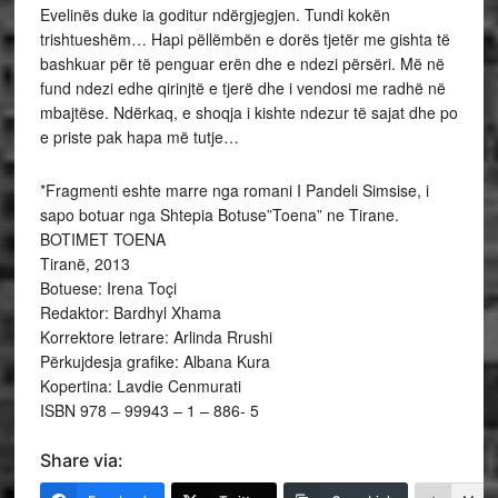
Evelinës duke ia goditur ndërgjegjen. Tundi kokën
trishtueshëm… Hapi pëllëmbën e dorës tjetër me gishta të
bashkuar për të penguar erën dhe e ndezi përsëri. Më në
fund ndezi edhe qirinjtë e tjerë dhe i vendosi me radhë në
mbajtëse. Ndërkaq, e shoqja i kishte ndezur të sajat dhe po
e priste pak hapa më tutje…
*Fragmenti eshte marre nga romani I Pandeli Simsise, i
sapo botuar nga Shtepia Botuse”Toena” ne Tirane.
BOTIMET TOENA
Tiranë, 2013
Botuese: Irena Toçi
Redaktor: Bardhyl Xhama
Korrektore letrare: Arlinda Rrushi
Përkujdesja grafike: Albana Kura
Kopertina: Lavdie Cenmurati
ISBN 978 – 99943 – 1 – 886- 5
Share via: