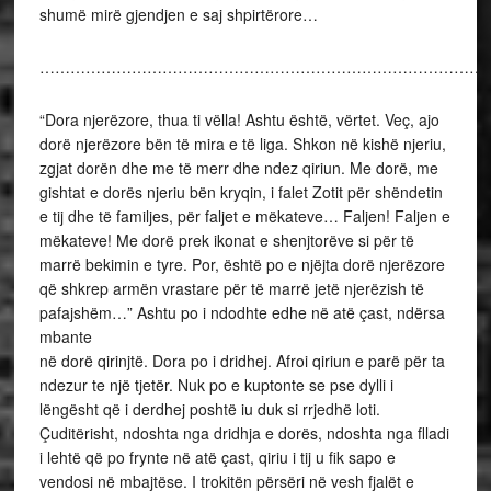
shumë mirë gjendjen e saj shpirtërore…
………………………………………………………………………………
“Dora njerëzore, thua ti vëlla! Ashtu është, vërtet. Veç, ajo
dorë njerëzore bën të mira e të liga. Shkon në kishë njeriu,
zgjat dorën dhe me të merr dhe ndez qiriun. Me dorë, me
gishtat e dorës njeriu bën kryqin, i falet Zotit për shëndetin
e tij dhe të familjes, për faljet e mëkateve… Faljen! Faljen e
mëkateve! Me dorë prek ikonat e shenjtorëve si për të
marrë bekimin e tyre. Por, është po e njëjta dorë njerëzore
që shkrep armën vrastare për të marrë jetë njerëzish të
pafajshëm…” Ashtu po i ndodhte edhe në atë çast, ndërsa
mbante
në dorë qirinjtë. Dora po i dridhej. Afroi qiriun e parë për ta
ndezur te një tjetër. Nuk po e kuptonte se pse dylli i
lëngësht që i derdhej poshtë iu duk si rrjedhë loti.
Çuditërisht, ndoshta nga dridhja e dorës, ndoshta nga flladi
i lehtë që po frynte në atë çast, qiriu i tij u fik sapo e
vendosi në mbajtëse. I trokitën përsëri në vesh fjalët e