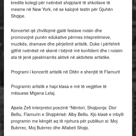
kredite kolegji për nxënësit shqiptarë të shkollave të
mesme në New York, në se kalojnë testin për Gjuhën
Shqipe.
Koncertet që zhvillojmë gjatë festave nxisin dhe
promovojnë punën edukative përmes intepretimeve,
muzikës, dramave dhe përjetimit artistik. Duke i përfshirë
gjithë nxënësit në skenë i bëjmë më konfident dhe i nxisim
ata të jenë pjesëmarrës aktivë në aktivitete artistike.
Programi i koncertit artistik në Ditën e shenjtë të Flamurit
Programin artistik e hapi klasa e më të vegjëlve të
mësuese Migena Lelaj.
Ajsela Zefi interpretoi poezinë “Nëntori, Shqiponja: Dior
Belliu, Flamurin e Shqipërisë: Alby Belliu. Kjo klasë e mbylli
programin me këngët aq të njohura për publikun si: Moj
Bubrrec, Moj Bubrrec dhe Alfabeti Shqip.