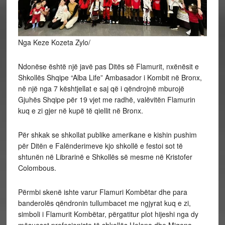
Nga Keze Kozeta Zylo/
Ndonëse është një javë pas Ditës së Flamurit, nxënësit e
Shkollës Shqipe “Alba Life” Ambasador i Kombit në Bronx,
në një nga 7 kështjellat e saj që i qëndrojnë mburojë
Gjuhës Shqipe për 19 vjet me radhë, valëvitën Flamurin
kuq e zi gjer në kupë të qiellit në Bronx.
Për shkak se shkollat publike amerikane e kishin pushim
për Ditën e Falënderimeve kjo shkollë e festoi sot të
shtunën në Librarinë e Shkollës së mesme në Kristofer
Colombous.
Përmbi skenë ishte varur Flamuri Kombëtar dhe para
banderolës qëndronin tullumbacet me ngjyrat kuq e zi,
simboli i Flamurit Kombëtar, përgatitur plot hijeshi nga dy