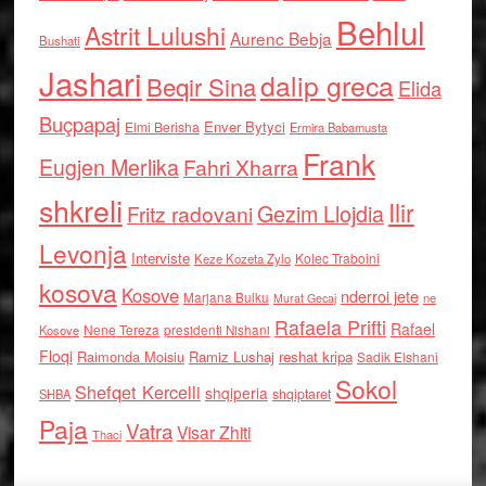
Behlul
Astrit Lulushi
Aurenc Bebja
Bushati
Jashari
dalip greca
Beqir Sina
Elida
Buçpapaj
Enver Bytyci
Elmi Berisha
Ermira Babamusta
Frank
Eugjen Merlika
Fahri Xharra
shkreli
Ilir
Gezim Llojdia
Fritz radovani
Levonja
Interviste
Kolec Traboini
Keze Kozeta Zylo
kosova
Kosove
nderroi jete
Marjana Bulku
ne
Murat Gecaj
Rafaela Prifti
Rafael
Nene Tereza
Kosove
presidenti Nishani
Floqi
Raimonda Moisiu
Ramiz Lushaj
reshat kripa
Sadik Elshani
Sokol
Shefqet Kercelli
shqiperia
shqiptaret
SHBA
Paja
Vatra
Visar Zhiti
Thaci