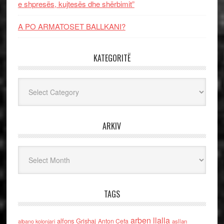
e shpresës, kujtesës dhe shërbimit”
A PO ARMATOSET BALLKANI?
KATEGORITË
Kategoritë
ARKIV
Arkiv
TAGS
arben llalla
alfons Grishaj
Anton Cefa
asllan
albano kolonjari