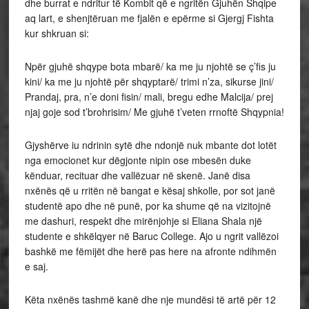
dhe burrat e ndritur të Kombit që e ngritën Gjuhën Shqipe
aq lart, e shenjtëruan me fjalën e epërme si Gjergj Fishta
kur shkruan si:
Npër gjuhë shqype bota mbarë/ ka me ju njohtë se ç’fis ju
kini/ ka me ju njohtë për shqyptarë/ trimi n’za, sikurse jini/
Prandaj, pra, n’e doni fisin/ mali, bregu edhe Malcija/ prej
njaj goje sod t’brohrisim/ Me gjuhë t’veten rrnoftë Shqypnia!
Gjyshërve iu ndrinin sytë dhe ndonjë nuk mbante dot lotët
nga emocionet kur dëgjonte nipin ose mbesën duke
kënduar, recituar dhe vallëzuar në skenë. Janë disa
nxënës që u rritën në bangat e kësaj shkolle, por sot janë
studentë apo dhe në punë, por ka shume që na vizitojnë
me dashuri, respekt dhe mirënjohje si Eliana Shala një
studente e shkëlqyer në Baruc College. Ajo u ngrit vallëzoi
bashkë me fëmijët dhe herë pas here na afronte ndihmën
e saj.
Këta nxënës tashmë kanë dhe nje mundësi të artë për 12