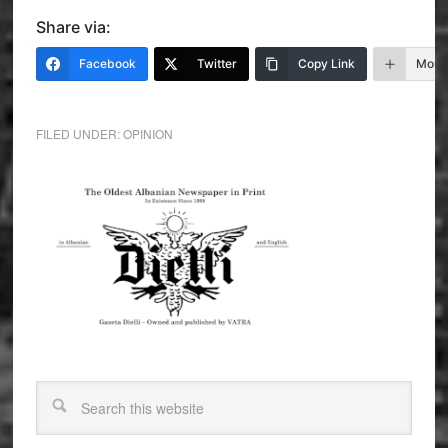
Share via:
Facebook
Twitter
Copy Link
More
FILED UNDER:
OPINION