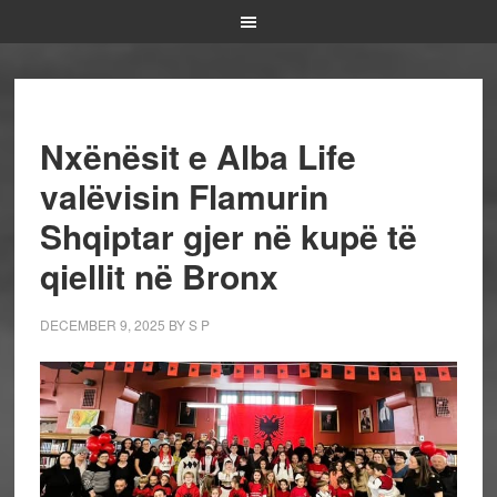
Nxënësit e Alba Life
valëvisin Flamurin
Shqiptar gjer në kupë të
qiellit në Bronx
DECEMBER 9, 2025
BY
S P