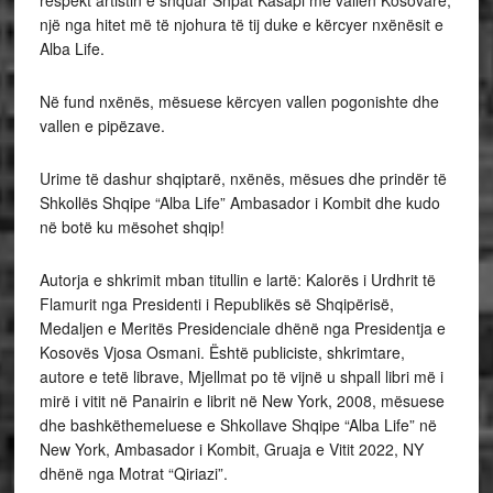
respekt artistin e shquar Shpat Kasapi me vallen Kosovare,
një nga hitet më të njohura të tij duke e kërcyer nxënësit e
Alba Life.
Në fund nxënës, mësuese kërcyen vallen pogonishte dhe
vallen e pipëzave.
Urime të dashur shqiptarë, nxënës, mësues dhe prindër të
Shkollës Shqipe “Alba Life” Ambasador i Kombit dhe kudo
në botë ku mësohet shqip!
Autorja e shkrimit mban titullin e lartë: Kalorës i Urdhrit të
Flamurit nga Presidenti i Republikës së Shqipërisë,
Medaljen e Meritës Presidenciale dhënë nga Presidentja e
Kosovës Vjosa Osmani. Është publiciste, shkrimtare,
autore e tetë librave, Mjellmat po të vijnë u shpall libri më i
mirë i vitit në Panairin e librit në New York, 2008, mësuese
dhe bashkëthemeluese e Shkollave Shqipe “Alba Life” në
New York, Ambasador i Kombit, Gruaja e Vitit 2022, NY
dhënë nga Motrat “Qiriazi”.