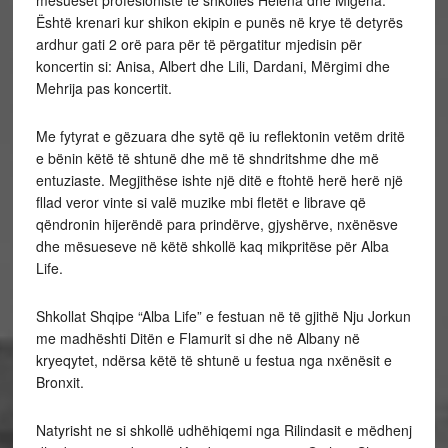
mësueset profesioniste të shkollës Helena dhe Migena.
Është krenari kur shikon ekipin e punës në krye të detyrës
ardhur gati 2 orë para për të përgatitur mjedisin për
koncertin si: Anisa, Albert dhe Lili, Dardani, Mërgimi dhe
Mehrija pas koncertit.
Me fytyrat e gëzuara dhe sytë që iu reflektonin vetëm dritë
e bënin këtë të shtunë dhe më të shndritshme dhe më
entuziaste. Megjithëse ishte një ditë e ftohtë herë herë një
fllad veror vinte si valë muzike mbi fletët e librave që
qëndronin hijerëndë para prindërve, gjyshërve, nxënësve
dhe mësueseve në këtë shkollë kaq mikpritëse për Alba
Life.
Shkollat Shqipe “Alba Life” e festuan në të gjithë Nju Jorkun
me madhështi Ditën e Flamurit si dhe në Albany në
kryeqytet, ndërsa këtë të shtunë u festua nga nxënësit e
Bronxit.
Natyrisht ne si shkollë udhëhiqemi nga Rilindasit e mëdhenj