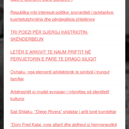
Republika mbi interesat politike: sovraniteti i qytetarëve,
kushtetutshmëria dhe përgjegjësia shtetërore
TRI POEZI PËR GJERGJ KASTRIOTIN-
SKËNDERBEUN
LETËR E ARKIVIT TE NAUM PRIFTIT NË
PERVJETORIN E PARE TE DRAGO SILIQIT
Oxhaku, nga elementi arkitektonik te simboli i trungut
familjar
Arbëreshët si model evropian i mbrojtjes së identitetit
kulturor
Sali Shijaku, “Diego Rivera” shqiptar i artit tonë kombëtar
“Dom Fred Kalaj, mes altarit dhe atdheut si hermeneutikë