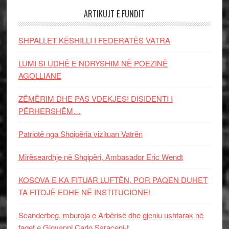
ARTIKUJT E FUNDIT
SHPALLET KËSHILLI I FEDERATËS VATRA
LUMI SI UDHË E NDRYSHIM NË POEZINË
AGOLLIANE
ZËMËRIM DHE PAS VDEKJES! DISIDENTI I
PËRHERSHËM…
Patriotë nga Shqipëria vizituan Vatrën
Mirëseardhje në Shqipëri, Ambasador Eric Wendt
KOSOVA E KA FITUAR LUFTËN, POR PAQEN DUHET
TA FITOJË EDHE NË INSTITUCIONE!
Scanderbeg, mburoja e Arbërisë dhe gjeniu ushtarak në
faqet e Giovanni Carlo Saraceni-t