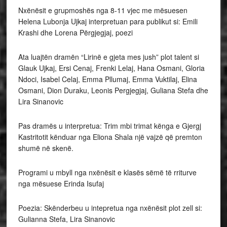
Nxënësit e grupmoshës nga 8-11 vjec me mësuesen
Helena Lubonja Ujkaj interpretuan para publikut si: Emili
Krashi dhe Lorena Përgjegjaj, poezi
Ata luajtën dramën “Lirinë e gjeta mes jush” plot talent si
Glauk Ujkaj, Ersi Cenaj, Frenki Lelaj, Hana Osmani, Gloria
Ndoci, Isabel Celaj, Emma Pllumaj, Emma Vuktilaj, Elina
Osmani, Dion Duraku, Leonis Pergjegjaj, Guliana Stefa dhe
Lira Sinanovic
Pas dramës u interpretua: Trim mbi trimat kënga e Gjergj
Kastritotit kënduar nga Eliona Shala një vajzë që premton
shumë në skenë.
Programi u mbyll nga nxënësit e klasës sëmë të rriturve
nga mësuese Erinda Isufaj
Poezia: Skënderbeu u intepretua nga nxënësit plot zell si:
Gulianna Stefa, Lira Sinanovic