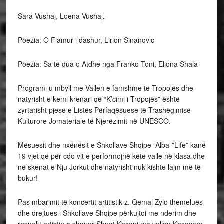
Sara Vushaj, Loena Vushaj.
Poezia: O Flamur i dashur, Lirion Sinanovic
Poezia: Sa të dua o Atdhe nga Franko Toni, Eliona Shala
Programi u mbyll me Vallen e famshme të Tropojës dhe
natyrisht e kemi krenari që “K’cimi i Tropojës” është
zyrtarisht pjesë e Listës Përfaqësuese të Trashëgimisë
Kulturore Jomateriale të Njerëzimit në UNESCO.
Mësuesit dhe nxënësit e Shkollave Shqipe “Alba””Life” kanë
19 vjet që për cdo vit e performojnë këtë valle në klasa dhe
në skenat e Nju Jorkut dhe natyrisht nuk kishte lajm më të
bukur!
Pas mbarimit të koncertit artitistik z. Qemal Zylo themelues
dhe drejtues i Shkollave Shqipe përkujtoi me nderim dhe