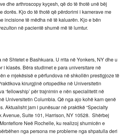
rve dhe arthroscopy kyçesh, që do të thotë unë bëj
e dorës. Kjo do të thotë që përdorimi i kamerave me
 me incisione të mëdha në të kaluarën. Kjo e bën
 rezulton në pacientë shumë më të lumtur.
ua në Shtetet e Bashkuara. U rrita në Yonkers, NY dhe u
 i klasës. Bëra studimet e para universitare në
lën e mjekësisë e përfundova në shkollën prestigjoze të
Praktikova kirurgjinë ortopedike në Universitetin
fellowship’ për trajnimin e nën specialitetit në
 në Universitetin Columbia. Që nga ajo kohë kam qenë
ës. Aktualisht jam i punësuar në praktikë “Specialty
 Avenue, Suite 101, Harrison, NY 10528. Shërbej
in Montefiore Neë Rochelle, ku realizoj shumicën e
përbëhen nga persona me probleme nga shpatulla deri