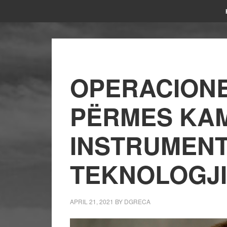
OPERACIONE
PËRMES KA
INSTRUMEN
TEKNOLOGJ
APRIL 21, 2021
BY
DGRECA