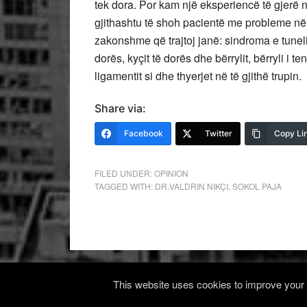
tek dora. Por kam një eksperiencë të gjerë 
gjithashtu të shoh pacientë me probleme në
zakonshme që trajtoj janë: sindroma e tunelit k
dorës, kyçit të dorës dhe bërrylit, bërryli i ten
ligamentit si dhe thyerjet në të gjithë trupin.
Share via:
Facebook
Twitter
Copy Li
FILED UNDER:
OPINION
TAGGED WITH:
DR.VALDRIN NIKÇI
,
SOKOL PAJA
This website uses cookies to improve your e