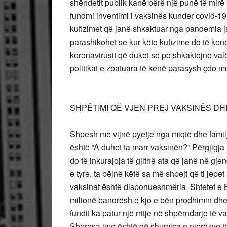
shëndetit publik kanë bërë një punë të mirë 
fundmi inventimi i vaksinës kunder covid-1
kufizimet që janë shkaktuar nga pandemia ja
parashikohet se kur këto kufizime do të kenë 
koronavirusit që duket se po shkaktojnë val
politikat e zbatuara të kenë parasysh çdo m
SHPËTIMI QË VJEN PREJ VAKSINËS D
Shpesh më vijnë pyetje nga miqtë dhe famil
është “A duhet ta marr vaksinën?” Përgjigja
do të inkurajoja të gjithë ata që janë në gje
e tyre, ta bëjnë këtë sa më shpejt që ti je
vaksinat është disponueshmëria. Shtetet e
milionë banorësh e kjo e bën prodhimin dhe 
fundit ka patur një rritje në shpërndarje të
Shpresa ime është që shumica e njerëzve të