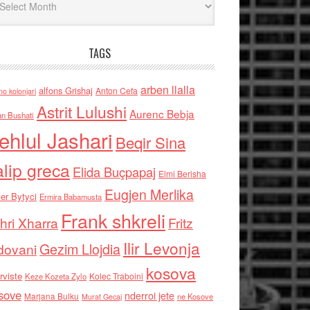
TAGS
arben llalla
alfons Grishaj
Anton Cefa
no kolonjari
Astrit Lulushi
Aurenc Bebja
an Bushati
ehlul Jashari
Beqir Sina
alip greca
Elida Buçpapaj
Elmi Berisha
Eugjen Merlika
er Bytyci
Ermira Babamusta
Frank shkreli
hri Xharra
Fritz
Ilir Levonja
Gezim Llojdia
dovani
kosova
rviste
Kolec Traboini
Keze Kozeta Zylo
sove
nderroi jete
Marjana Bulku
ne Kosove
Murat Gecaj