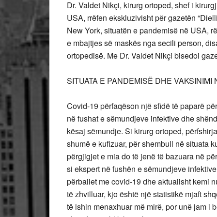
Dr. Valdet Nikçi, kirurg ortoped, shef i kiru
USA,
rrëfen ekskluzivisht për gazetën “Die
New York, situatën e pandemisë në USA, rë
e mbajtjes së maskës nga secili person, disa
ortopedisë. Me Dr. Valdet Nikçi bisedoi gazet
SITUATA E PANDEMISË DHE VAKSINIMI
Covid-19 përfaqëson një sfidë të paparë për 
në fushat e sëmundjeve infektive dhe shënd
kësaj sëmundje. Si kirurg ortoped, përfshi
shumë e kufizuar, për shembull në situata ku
përgjigjet e mia do të jenë të bazuara në për
si ekspert në fushën e sëmundjeve infektive 
përballet me covid-19 dhe aktualisht kemi n
të zhvilluar, kjo është një statistikë mjaft 
të ishin menaxhuar më mirë, por unë jam i 