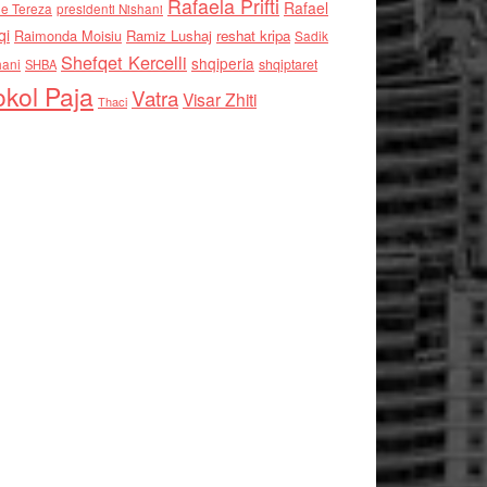
Rafaela Prifti
Rafael
e Tereza
presidenti Nishani
qi
Raimonda Moisiu
Ramiz Lushaj
reshat kripa
Sadik
Shefqet Kercelli
shqiperia
hani
shqiptaret
SHBA
kol Paja
Vatra
Visar Zhiti
Thaci