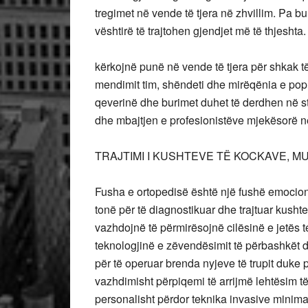
tregimet në vende të tjera në zhvillim. Pa b
vështirë të trajtohen gjendjet më të thjeshta
kërkojnë punë në vende të tjera për shkak 
mendimit tim, shëndeti dhe mirëqënia e popu
qeverinë dhe burimet duhet të derdhen në str
dhe mbajtjen e profesionistëve mjekësorë në 
TRAJTIMI I KUSHTEVE TË KOCKAVE, 
Fusha e ortopedisë është një fushë emocio
tonë për të diagnostikuar dhe trajtuar kush
vazhdojnë të përmirësojnë cilësinë e jetës te
teknologjinë e zëvendësimit të përbashkët 
për të operuar brenda nyjeve të trupit duke
vazhdimisht përpiqemi të arrijmë lehtësim 
personalisht përdor teknika invasive minimal