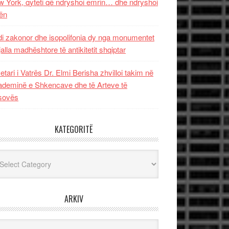
 York, qyteti që ndryshoi emrin… dhe ndryshoi
ën
i zakonor dhe isopolifonia dy nga monumentet
jalla madhështore të antikitetit shqiptar
etari i Vatrës Dr. Elmi Berisha zhvilloi takim në
deminë e Shkencave dhe të Arteve të
sovës
KATEGORITË
egoritë
ARKIV
iv