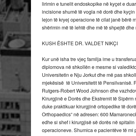
lirimin e tunelit endoskopike në kyçet e dua
incisione shumë të vogla në dorë dhe kyçin 
lejon të kryej operacione të cilat janë bërë
shërimin më të lehtë dhe më të shpejtë dhe
KUSH ËSHTE DR. VALDET NIKÇI
Kur unë isha tre vjeç familja ime u transfer
diplomova në shkollën e mesme si valediktor
Universitetin e Nju Jorkut dhe më pas shkol
mjekësisë të Universitetit të Pensilvanisë. 
Rutgers-Robert Wood Johnson dhe vazhdova ‘
Kirurgjinë e Dorës dhe Ekstremit të Sipërm
duke praktikuar kirurgjinë ortopedike të dor
Orthopaedics” në adresen: 600 Mamaroneck
edhe si shef i kirurgjisë së dorës në spital
operacioneve. Shumica e pacientëve të mi 