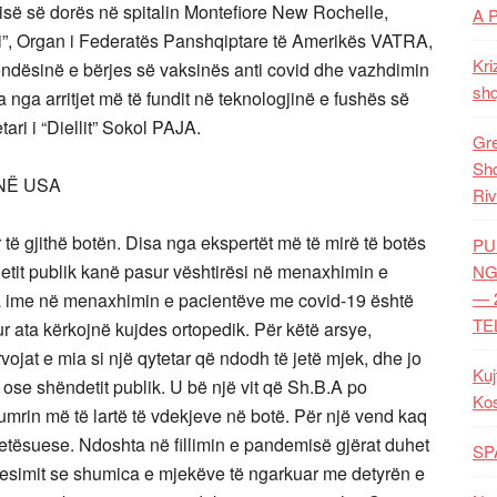
rgjisë së dorës në spitalin Montefiore New Rochelle,
A 
lli”, Organ i Federatës Panshqiptare të Amerikës VATRA,
Kri
ndësinë e bërjes së vaksinës anti covid dhe vazhdimin
shq
 nga arritjet më të fundit në teknologjinë e fushës së
ari i “Diellit” Sokol PAJA.
Gre
Shq
 NË USA
Riv
të gjithë botën. Disa nga ekspertët më të mirë të botës
PU
etit publik kanë pasur vështirësi në menaxhimin e
NG
— 
rja ime në menaxhimin e pacientëve me covid-19 është
TE
r ata kërkojnë kujdes ortopedik. Për këtë arsye,
vojat e mia si një qytetar që ndodh të jetë mjek, dhe jo
Kuj
ose shëndetit publik. U bë një vit që Sh.B.A po
Ko
umrin më të lartë të vdekjeve në botë. Për një vend kaq
shqetësuese. Ndoshta në fillimin e pandemisë gjërat duhet
SP
besimit se shumica e mjekëve të ngarkuar me detyrën e