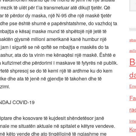
ezik të ulët për t’ia transmetuar atë dikujt tjetër. Që
luar të përdor dy maska, një N-95 dhe një maskë tjetër
, edhe pse është shumë e papërshtatshme, do vazhdoj ta
mbajtja e kësaj maske mund të shpëtojë një jetë të
 paktën gjysmë milioni amerikanë kanë humbur një
alba
jam i sigurtë se në qoftë se mbajtja e maskës do ta
asll
dashur, ata do ta vinin me kënaqësi një maskë. Është e
B
a kufizimet dhe përdorimi i maskave të fytyrës në publik.
rtetë shpresoj se do të kemi një të ardhme ku do kem
d
ike dhe ata të jenë në gjendje të takohen dhe të
izimi.
Env
Fa
NDAJ COVID-19
ra
qiptare dhe kosovare të kujdesit shëndetësor janë
Inte
ale me situatën aktuale në spitalet e këtyre vendeve.
Ko
në këto vende dhe ato tingëllojnë të ngjashme me