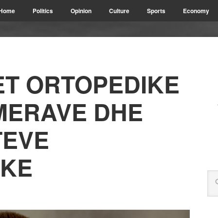
Home
Politics
Opinion
Culture
Sports
Economy
T ORTOPEDIKE
MERAVE DHE
TEVE
IKE