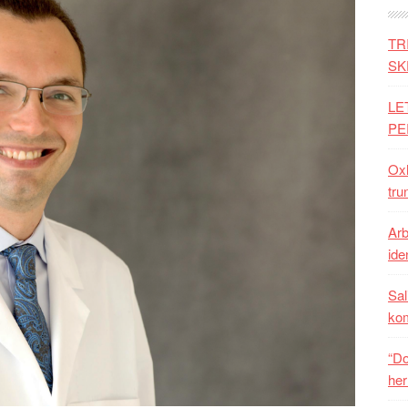
TR
SK
LE
PE
Oxh
tru
Arb
iden
Sal
ko
“Do
her