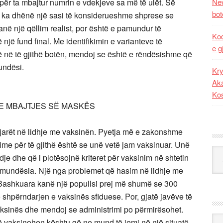
New
për ta mbajtur numrin e vdekjeve sa më të ulët. Së
bot
9 ka dhënë një sasi të konsiderueshme shprese se
në një qëllim realist, por është e pamundur të
Kod
një fund final. Me identifikimin e varianteve të
e g
ë në të gjithë botën, mendoj se është e rëndësishme që
undësi.
Kry
Aka
Ko
HE MBAJTJES SË MASKËS
jarët në lidhje me vaksinën. Pyetja më e zakonshme
 ime për të gjithë është se unë vetë jam vaksinuar. Unë
Kat
ndje dhe që i plotësojnë kriteret për vaksinim në shtetin
pet mundësia. Një nga problemet që hasim në lidhje me
 Bashkuara kanë një popullsi prej më shumë se 300
shpërndarjen e vaksinës sfiduese. Por, gjatë javëve të
 vaksinës dhe mendoj se administrimi po përmirësohet.
Ark
 vaksinohen kështu që ne mund të jemi në një situatë