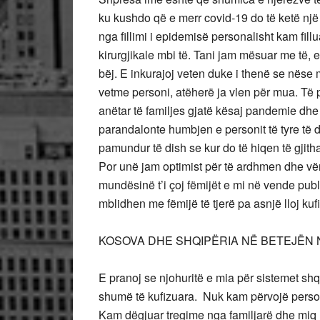
ku kushdo që e merr covid-19 do të ketë një rr
nga fillimi i epidemisë personalisht kam fil
kirurgjikale mbi të. Tani jam mësuar me të
bëj. E inkurajoj veten duke i thenë se nëse 
vetme personi, atëherë ja vlen për mua. Të
anëtar të familjes gjatë kësaj pandemie dhe 
parandalonte humbjen e personit të tyre të 
pamundur të dish se kur do të hiqen të gjith
Por unë jam optimist për të ardhmen dhe vë
mundësinë t’i çoj fëmijët e mi në vende publ
mblidhen me fëmijë të tjerë pa asnjë lloj kuf
KOSOVA DHE SHQIPËRIA NË BETEJËN 
E pranoj se njohuritë e mia për sistemet sh
shumë të kufizuara. Nuk kam përvojë person
Kam dëgjuar tregime nga familjarë dhe miq 