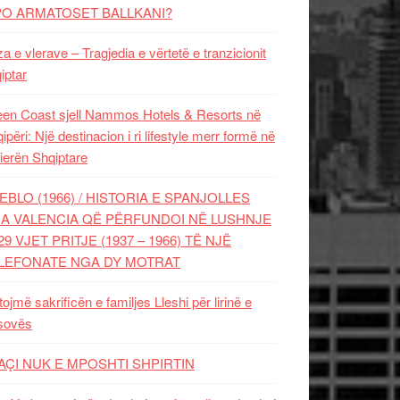
PO ARMATOSET BALLKANI?
za e vlerave – Tragjedia e vërtetë e tranzicionit
iptar
en Coast sjell Nammos Hotels & Resorts në
ipëri: Një destinacion i ri lifestyle merr formë në
ierën Shqiptare
EBLO (1966) / HISTORIA E SPANJOLLES
A VALENCIA QË PËRFUNDOI NË LUSHNJE
29 VJET PRITJE (1937 – 1966) TË NJË
LEFONATE NGA DY MOTRAT
tojmë sakrificën e familjes Lleshi për lirinë e
sovës
AÇI NUK E MPOSHTI SHPIRTIN