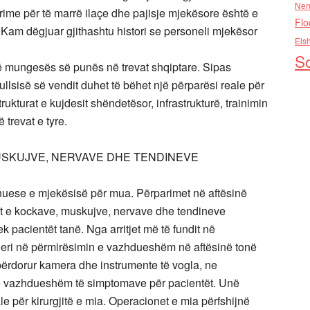
Nen
urime për të marrë ilaçe dhe pajisje mjekësore është e
Flo
. Kam dëgjuar gjithashtu histori se personeli mjekësor
Els
So
të mungesës së punës në trevat shqiptare. Sipas
llsisë së vendit duhet të bëhet një përparësi reale për
ukturat e kujdesit shëndetësor, infrastrukturë, trainimin
trevat e tyre.
MUSKUJVE, NERVAVE DHE TENDINEVE
nuese e mjekësisë për mua. Përparimet në aftësinë
tet e kockave, muskujve, nervave dhe tendineve
k pacientët tanë. Nga arritjet më të fundit në
deri në përmirësimin e vazhdueshëm në aftësinë tonë
 përdorur kamera dhe instrumente të vogla, ne
të vazhdueshëm të simptomave për pacientët. Unë
e për kirurgjitë e mia. Operacionet e mia përfshijnë