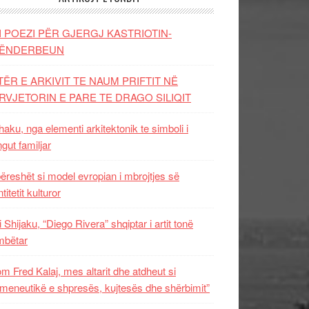
I POEZI PËR GJERGJ KASTRIOTIN-
ËNDERBEUN
TËR E ARKIVIT TE NAUM PRIFTIT NË
RVJETORIN E PARE TE DRAGO SILIQIT
aku, nga elementi arkitektonik te simboli i
ngut familjar
ëreshët si model evropian i mbrojtjes së
titetit kulturor
i Shijaku, “Diego Rivera” shqiptar i artit tonë
mbëtar
m Fred Kalaj, mes altarit dhe atdheut si
meneutikë e shpresës, kujtesës dhe shërbimit”