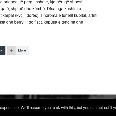
në ortopedi të përgjithshme, kjo bën që shpesh
 qafë, shpinë dhe këmbë. Disa nga kushtet e
arpal (kyçi i dorës), sindroma e tunelit kubital, artriti i
isit dhe bërryli i golfistit, këputja e tendinit dhe
nk
More
xperience. We'll assume you're ok with this, but you can opt-out if 
Log in