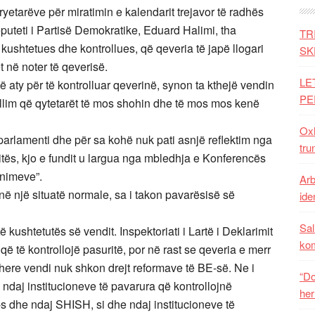
etarëve për miratimin e kalendarit trejavor të radhës
uteti i Partisë Demokratike, Eduard Halimi, tha
TR
 kushtetues dhe kontrollues, që qeveria të japë llogari
SK
t në noter të qeverisë.
LE
ë aty për të kontrolluar qeverinë, synon ta kthejë vendin
PE
llim që qytetarët të mos shohin dhe të mos mos kenë
Oxh
 parlamenti dhe për sa kohë nuk pati asnjë reflektim nga
tru
tës, kjo e fundit u largua nga mbledhja e Konferencës
unimeve”.
Arb
ë një situatë normale, sa i takon pavarësisë së
iden
Sal
të kushtetutës së vendit. Inspektoriati i Lartë i Deklarimit
ko
që të kontrollojë pasuritë, por në rast se qeveria e merr
atëhere vendi nuk shkon drejt reformave të BE-së. Ne i
“Do
ndaj institucioneve të pavarura që kontrollojnë
her
s dhe ndaj SHISH, si dhe ndaj institucioneve të