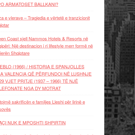
PO ARMATOSET BALLKANI?
za e vlerave – Tragjedia e vërtetë e tranzicionit
iptar
en Coast sjell Nammos Hotels & Resorts në
ipëri: Një destinacion i ri lifestyle merr formë në
ierën Shqiptare
EBLO (1966) / HISTORIA E SPANJOLLES
A VALENCIA QË PËRFUNDOI NË LUSHNJE
29 VJET PRITJE (1937 – 1966) TË NJË
LEFONATE NGA DY MOTRAT
tojmë sakrificën e familjes Lleshi për lirinë e
sovës
AÇI NUK E MPOSHTI SHPIRTIN