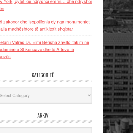
 York, qyteti që ndryshoi emrin… dhe ndryshoi
ën
i zakonor dhe isopolifonia dy nga monumentet
jalla madhështore të antikitetit shqiptar
etari i Vatrës Dr. Elmi Berisha zhvilloi takim në
deminë e Shkencave dhe të Arteve të
sovës
KATEGORITË
egoritë
ARKIV
iv