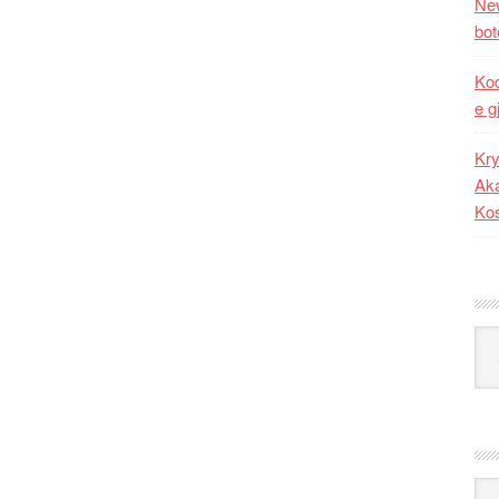
New
bot
Kod
e g
Kry
Aka
Ko
Kat
Ark