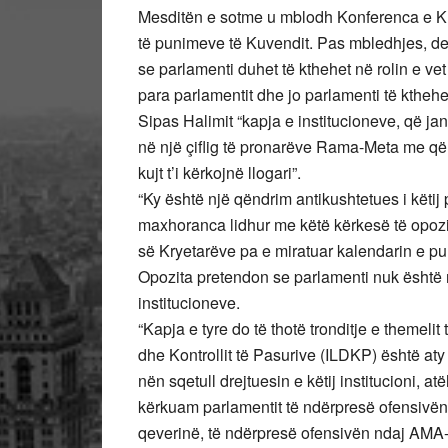
Mesditën e sotme u mblodh Konferenca e Kry
të punimeve të Kuvendit. Pas mbledhjes, dep
se parlamenti duhet të kthehet në rolin e vet
para parlamentit dhe jo parlamenti të kthehe
Sipas Halimit “kapja e institucioneve, që jan
në një çiflig të pronarëve Rama-Meta me që
kujt t’i kërkojnë llogari”.
“Ky është një qëndrim antikushtetues i këtij
maxhoranca lidhur me këtë kërkesë të opozi
së Kryetarëve pa e miratuar kalendarin e p
Opozita pretendon se parlamenti nuk është n
institucioneve.
“Kapja e tyre do të thotë tronditje e themelit 
dhe Kontrollit të Pasurive (ILDKP) është aty 
nën sqetull drejtuesin e këtij institucioni, 
kërkuam parlamentit të ndërpresë ofensivën 
qeverinë, të ndërpresë ofensivën ndaj AMA-