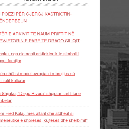
I POEZI PËR GJERGJ KASTRIOTIN-
ËNDERBEUN
TËR E ARKIVIT TE NAUM PRIFTIT NË
RVJETORIN E PARE TE DRAGO SILIQIT
aku, nga elementi arkitektonik te simboli i
ngut familjar
ëreshët si model evropian i mbrojtjes së
titetit kulturor
i Shijaku, “Diego Rivera” shqiptar i artit tonë
mbëtar
m Fred Kalaj, mes altarit dhe atdheut si
meneutikë e shpresës, kujtesës dhe shërbimit”