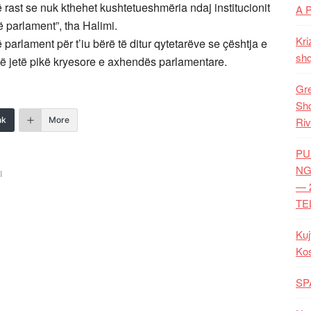
 rast se nuk kthehet kushtetueshmëria ndaj institucionit
A 
ë parlament”, tha Halimi.
Kri
 parlament për t’iu bërë të ditur qytetarëve se çështja e
shq
 të jetë pikë kryesore e axhendës parlamentare.
Gre
Shq
nk
More
Riv
PU
NG
I
— 
TE
Kuj
Ko
SP