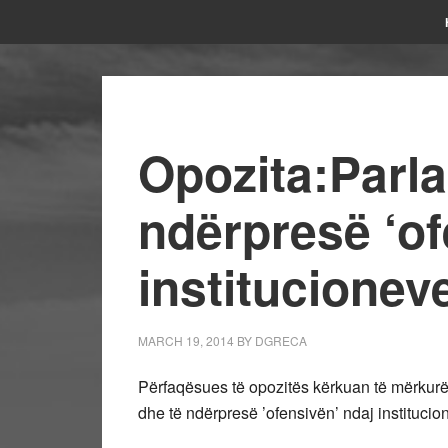
Opozita:Parla
ndërpresë ‘of
institucionev
MARCH 19, 2014
BY
DGRECA
Përfaqësues të opozitës kërkuan të mërkurën
dhe të ndërpresë ’ofensivën’ ndaj institucio