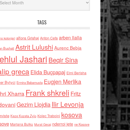
TAGS
arben llalla
alfons Grishaj
Anton Cefa
no kolonjari
Astrit Lulushi
Aurenc Bebja
an Bushati
ehlul Jashari
Beqir Sina
alip greca
Elida Buçpapaj
Elmi Berisha
Eugjen Merlika
er Bytyci
Ermira Babamusta
Frank shkreli
hri Xharra
Fritz
Ilir Levonja
Gezim Llojdia
dovani
kosova
rviste
Kolec Traboini
Keze Kozeta Zylo
sove
nderroi jete
Marjana Bulku
ne Kosove
Murat Gecaj