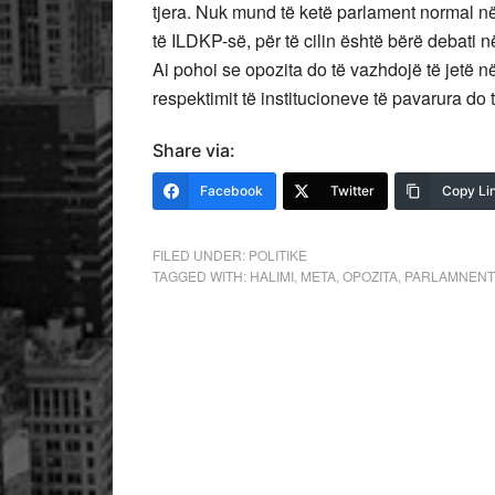
tjera. Nuk mund të ketë parlament normal në
të ILDKP-së, për të cilin është bërë debati n
Ai pohoi se opozita do të vazhdojë të jetë në
respektimit të institucioneve të pavarura do
Share via:
Facebook
Twitter
Copy Li
FILED UNDER:
POLITIKE
TAGGED WITH:
HALIMI
,
META
,
OPOZITA
,
PARLAMNENT