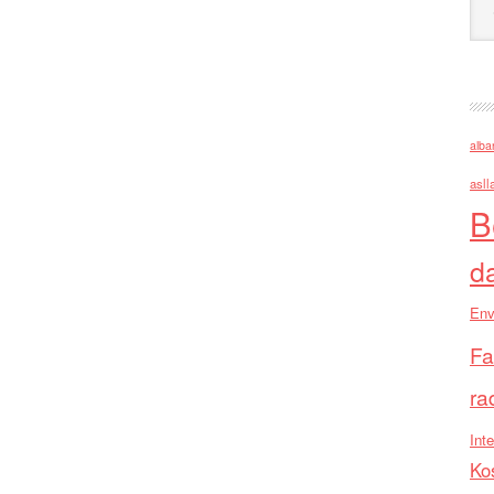
alba
asll
B
d
Env
Fa
ra
Inte
Ko