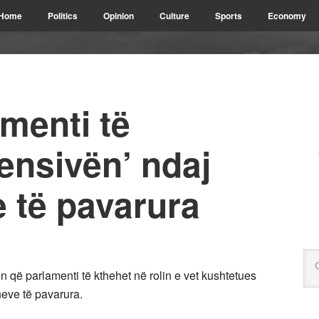
Home
Politics
Opinion
Culture
Sports
Economy
menti të
ensivën’ ndaj
e të pavarura
 që parlamenti të kthehet në rolin e vet kushtetues
neve të pavarura.