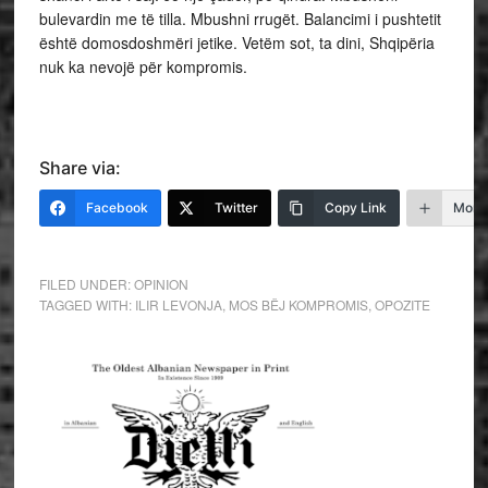
bulevardin me të tilla. Mbushni rrugët. Balancimi i pushtetit
është domosdoshmëri jetike. Vetëm sot, ta dini, Shqipëria
nuk ka nevojë për kompromis.
Share via:
Facebook
Twitter
Copy Link
More
FILED UNDER:
OPINION
TAGGED WITH:
ILIR LEVONJA
,
MOS BËJ KOMPROMIS
,
OPOZITE