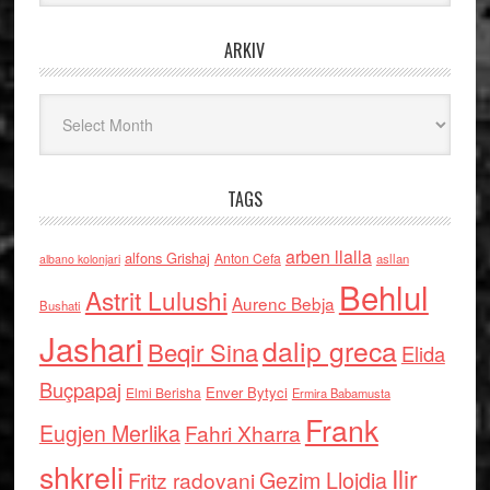
ARKIV
Arkiv
TAGS
arben llalla
alfons Grishaj
Anton Cefa
asllan
albano kolonjari
Behlul
Astrit Lulushi
Aurenc Bebja
Bushati
Jashari
dalip greca
Beqir Sina
Elida
Buçpapaj
Enver Bytyci
Elmi Berisha
Ermira Babamusta
Frank
Eugjen Merlika
Fahri Xharra
shkreli
Ilir
Gezim Llojdia
Fritz radovani