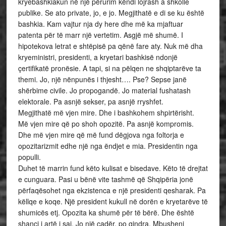
kryebashkiakun në një përurim këndi lojrash a shkolle
publike. Se ato private, jo, e jo. Megjithatë e di se ku është
bashkia. Kam vajtur nja dy here dhe më ka mjaftuar
patenta për të marr një vertetim. Asgjë më shumë. I
hipotekova letrat e shtëpisë pa qënë fare aty. Nuk më dha
kryeministri, presidenti, a kryetari bashkisë ndonjë
çertifikatë pronësie. A tapi, si na pëlqen ne shqiptarëve ta
themi. Jo, një nënpunës i thjesht…. Pse? Sepse janë
shërbime civile. Jo propogandë. Jo material fushatash
elektorale. Pa asnjë sekser, pa asnjë rryshfet.
Megjithatë më vjen mire. Dhe i bashkohem shpirtërisht.
Më vjen mire që po shoh opozitë. Pa asnjë kompromis.
Dhe më vjen mire që më fund dëgjova nga foltorja e
opozitarizmit edhe një nga ëndjet e mia. Presidentin nga
populli.
Duhet të marrin fund këto kulisat e bisedave. Këto të drejtat
e cunguara. Pasi u bënë vite tashmë që Shqipëria jonë
përfaqësohet nga ekzistenca e një presidenti qesharak. Pa
këllqe e koqe. Një president kukull në dorën e kryetarëve të
shumicës etj. Opozita ka shumë për të bërë. Dhe është
shanci i artë i saj. Jo një çadër, po qindra. Mbusheni