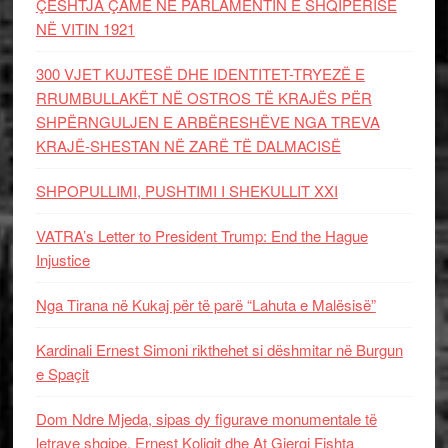
ÇËSHTJA ÇAME NË PARLAMENTIN E SHQIPËRISË
NË VITIN 1921
300 VJET KUJTESË DHE IDENTITET-TRYEZË E
RRUMBULLAKËT NË OSTROS TË KRAJËS PËR
SHPËRNGULJEN E ARBËRESHËVE NGA TREVA
KRAJË-SHESTAN NË ZARË TË DALMACISË
SHPOPULLIMI, PUSHTIMI I SHEKULLIT XXI
VATRA’s Letter to President Trump: End the Hague
Injustice
Nga Tirana në Kukaj për të parë “Lahuta e Malësisë”
Kardinali Ernest Simoni rikthehet si dëshmitar në Burgun
e Spaçit
Dom Ndre Mjeda, sipas dy figurave monumentale të
letrave shqipe, Ernest Koliqit dhe At Gjergj Fishta