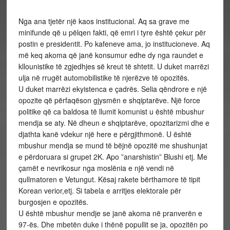
Nga ana tjetër një kaos institucional. Aq sa grave me
minifunde që u pëlqen fakti, që emri i tyre është çekur për
postin e presidentit. Po kafeneve ama, jo institucioneve. Aq
më keq akoma që janë konsumur edhe dy nga raundet e
kllounistike të zgjedhjes së kreut të shtetit. U duket marrëzi
ulja në rrugët automobilistike të njerëzve të opozitës.
U duket marrëzi ekyistenca e çadrës. Selia qëndrore e një
opozite që përfaqëson gjysmën e shqiptarëve. Një force
politike që ca baldosa të llumit komunist u është mbushur
mendja se aty. Në dheun e shqiptarëve, opozitarizmi dhe e
djathta kanë vdekur një here e përgjithmonë. U është
mbushur mendja se mund të bëjnë opozitë me shushunjat
e përdoruara si grupet 2K. Apo ”anarshistin” Blushi etj. Me
çamët e nevrikosur nga moslënia e një vendi në
qullmatoren e Vetungut. Kësaj rakete bërthamore të tipit
Korean verior,etj. Si tabela e arritjes elektorale për
burgosjen e opozitës.
U është mbushur mendje se janë akoma në pranverën e
97-ës. Dhe mbetën duke i thënë popullit se ja, opozitën po