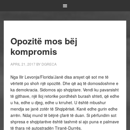
Opozitë mos bëj
kompromis
APRIL 21, 2017
BY
DGRECA
Nga Ilir Levonja/Florida/Janë disa arsyet që sot me të
vërtetë po shoh një opozitë. Dhe që aq të domosdoshme e
ka demokracia. Sidomos ajo shqiptare. Vendi ku pavarsisht
të gjithave, një lloj retorike pordhësh burash shteti, që edhe
u ha, edhe u djeg, edhe u krruhet. U është mbushur
mendja se janë zotër të Shqipërisë. Kanë edhe gurin edhe
arrën. Ndaj mund të bëjnë çfarë të duan. Si përfundim sot
shpresa e shqiptarëve është tashmë si ajo puna e palmave
të thara në autostradën Tiranë-Durrës.