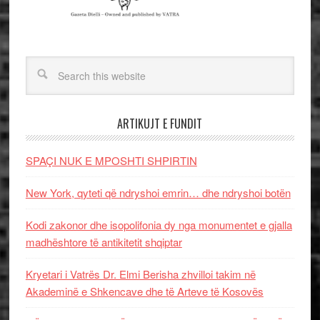
ARTIKUJT E FUNDIT
SPAÇI NUK E MPOSHTI SHPIRTIN
New York, qyteti që ndryshoi emrin… dhe ndryshoi botën
Kodi zakonor dhe isopolifonia dy nga monumentet e gjalla
madhështore të antikitetit shqiptar
Kryetari i Vatrës Dr. Elmi Berisha zhvilloi takim në
Akademinë e Shkencave dhe të Arteve të Kosovës