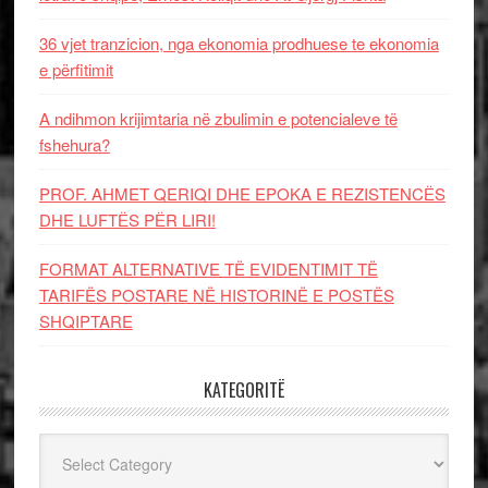
36 vjet tranzicion, nga ekonomia prodhuese te ekonomia
e përfitimit
A ndihmon krijimtaria në zbulimin e potencialeve të
fshehura?
PROF. AHMET QERIQI DHE EPOKA E REZISTENCЁS
DHE LUFTЁS PЁR LIRI!
FORMAT ALTERNATIVE TË EVIDENTIMIT TË
TARIFËS POSTARE NË HISTORINË E POSTËS
SHQIPTARE
KATEGORITË
Kategoritë