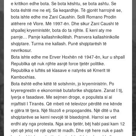
e kritikon edhe bota. Se bota kështu, se bota ashtu. Se
bota është me ne etj. Sa keqardhje. Të gjorët harrojnë se,
bota ishte edhe me Zani Caushin. Solli Romano Prodin
atëhere në Vlore. Më 1997-ën. Dhe sikur Zani Caushi të
shpallej kryeministër, bota do ta njihte. E keni aty me
pamje… Pamje kallashnikollësh. Pranvera kallashinikolle
shqiptare. Turma me kallash. Punë shqiptarësh të
nevrikosur.
Bota ishte edhe me Enver Hoxhën në 1947-ën, kur u shpall
Republika që nuk njihte asnjë force tjetër politike.
Republika e luftës së klasave e natyrës së Kmerit të
Kamboxhias.
Bota është edhe këtë të sotshmin, jo kryeministrin. Po
kryeregrestin e ekonomisë butaforike shqiptare. Zanat I tij,
lyerja e fasadave. Me sejmen droge, e populista si ai
mjaftisti I Tiranës. Që mbeti në televizor përditë me kënde
e gjëra të tjera. Një filozofi e propogandës. Një ditë u tha
shqiptarëve se kemi nevojë të bisedojmë. Harroi se vet
erdhi aty nga protesta. Nga ana tjetër, bëj habi pasi kam 12
vjet që jetoj në një qytet të madh. Dhe një here nuk e pash