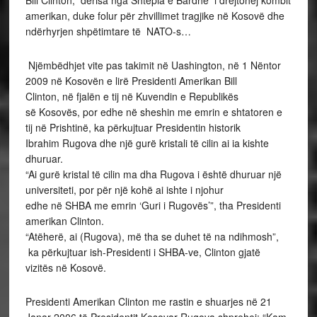
amerikan, duke folur për zhvillimet tragjike në Kosovë dhe
ndërhyrjen shpëtimtare të NATO-s…
Njëmbëdhjet vite pas takimit në Uashington, në 1 Nëntor
2009 në Kosovën e lirë Presidenti Amerikan Bill
Clinton, në fjalën e tij në Kuvendin e Republikës
së Kosovës, por edhe në sheshin me emrin e shtatoren e
tij në Prishtinë, ka përkujtuar Presidentin historik
Ibrahim Rugova dhe një gurë kristali të cilin ai ia kishte
dhuruar.
“Ai gurë kristal të cilin ma dha Rugova i është dhuruar një
universiteti, por për një kohë ai ishte i njohur
edhe në SHBA me emrin ‘Guri i Rugovës’”, tha Presidenti
amerikan Clinton.
“Atëherë, ai (Rugova), më tha se duhet të na ndihmosh”,
ka përkujtuar ish-Presidenti i SHBA-ve, Clinton gjatë
vizitës në Kosovë.
Presidenti Amerikan Clinton me rastin e shuarjes në 21
Janar 2006 të Presidentit Kosovar Rugova shprehej: “Kam