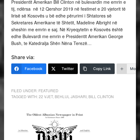
Presidentit Amerikan Bill Clinton në bulevardin me emrin e
tij, ndërsa në 12 Qershor 2019 në festimet e 20 vjetorit të
lirisë së Kosovës u bë edhe përurimi i Shtatores së
Sekretares Amerikane të Shtetit, Madeline Albright në
sheshin me emrin e saj. Në Kryeqytetin e Kosovës është
edhe Bulevardi me emrin e Presidentit Amerikan George
Bush, te Katedralja Shën Nëna Terezë…
Share via:
Facebook
Twitter
Copy Link
More
FILED UNDER:
FEATURED
TAGGED WITH:
22 VJET
,
BEHLUL JASHARI
,
BILL CLINTON