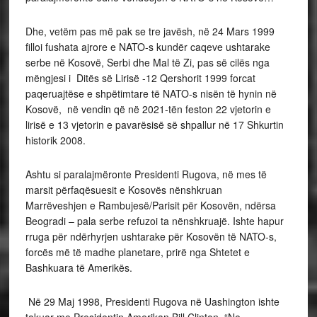
Dhe, vetëm pas më pak se tre javësh, në 24 Mars 1999
filloi fushata ajrore e NATO-s kundër caqeve ushtarake
serbe në Kosovë, Serbi dhe Mal të Zi, pas së cilës nga
mëngjesi i Ditës së Lirisë -12 Qershorit 1999 forcat
paqeruajtëse e shpëtimtare të NATO-s nisën të hynin në
Kosovë, në vendin që në 2021-tën feston 22 vjetorin e
lirisë e 13 vjetorin e pavarësisë së shpallur në 17 Shkurtin
historik 2008.
Ashtu si paralajmëronte Presidenti Rugova, në mes të
marsit përfaqësuesit e Kosovës nënshkruan
Marrëveshjen e Rambujesë/Parisit për Kosovën, ndërsa
Beogradi – pala serbe refuzoi ta nënshkruajë. Ishte hapur
rruga për ndërhyrjen ushtarake për Kosovën të NATO-s,
forcës më të madhe planetare, prirë nga Shtetet e
Bashkuara të Amerikës.
Në 29 Maj 1998, Presidenti Rugova në Uashington ishte
takuar me Presidentin Amerikan Bill Clinton. “Ne