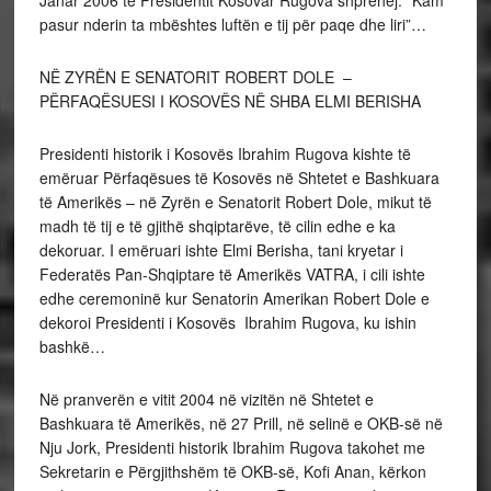
pasur nderin ta mbështes luftën e tij për paqe dhe liri”…
NË ZYRËN E SENATORIT ROBERT DOLE –
PËRFAQËSUESI I KOSOVËS NË SHBA ELMI BERISHA
Presidenti historik i Kosovës Ibrahim Rugova kishte të
emëruar Përfaqësues të Kosovës në Shtetet e Bashkuara
të Amerikës – në Zyrën e Senatorit Robert Dole, mikut të
madh të tij e të gjithë shqiptarëve, të cilin edhe e ka
dekoruar. I emëruari ishte Elmi Berisha, tani kryetar i
Federatës Pan-Shqiptare të Amerikës VATRA, i cili ishte
edhe ceremoninë kur Senatorin Amerikan Robert Dole e
dekoroi Presidenti i Kosovës Ibrahim Rugova, ku ishin
bashkë…
Në pranverën e vitit 2004 në vizitën në Shtetet e
Bashkuara të Amerikës, në 27 Prill, në selinë e OKB-së në
Nju Jork, Presidenti historik Ibrahim Rugova takohet me
Sekretarin e Përgjithshëm të OKB-së, Kofi Anan, kërkon