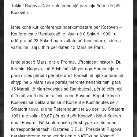
Takimi Rugova-Dole ishte edhe një paralajmërim lirie për
Kosovën…
Ishte koha kur konferenca ndërkombëtare për Kosovën –
Konferenca e Rambujesë, e nisur në 6 Shkurt 1999, u
ndërpre në 23 Shkurt pa rezultate përfundimtare, ndërsa
vazhdimi i saj u thirr për datën 15 Mars në Paris.
Ishte si sot 5 Mars, ditë e Premte…Presidenti historik, Dr.
Ibrahim Rugova, në Prishtinë i kthyer nga Rambujeja e
para nisjes përsëri për atje drejt Parasit në një konferencë
shtypi në 5 Mars 1999 paralajmëronte nënshkrimin para
15 Marsit të Marrëveshjes së Rambujesë, për të cilën një
ditë më vonë dha miratimin edhe Kuvendi Republikës së
Kosovës së Deklaratës së 2 Korrikut e Kushtetutës së 7
Shtatorit 1990, si dhe Referendumit të 26 deri 30 Shtatorit
1991 me votim 99,87 për qind për Kosovën Shtet Sovran
dhe i Pavarur. Në konferencën për shtyp ku ishte edhe
korrespondenti tash i Gazetës DIELLI, Presidenti Rugova
paralajmëronte edhe vendosjen e NATO-s në Kosovë…