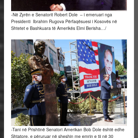
-Në Zyrën e Senatorit Robert Dole – i emeruari nga
Presidenti Ibrahim Rugova Përfaqësuesi i Kosovës në
Shtetet e Bashkuara të Amerikës Elmi Berisha…/
-Tani në Prishtinë Senatori Amerikan Bob Dole është edhe
Shtatore, e përuruar në sheshin me emrin e tij në 30