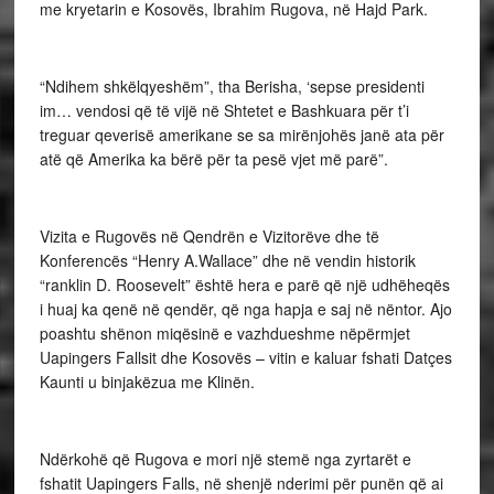
me kryetarin e Kosovës, Ibrahim Rugova, në Hajd Park.
“Ndihem shkëlqyeshëm”, tha Berisha, ‘sepse presidenti
im… vendosi që të vijë në Shtetet e Bashkuara për t’i
treguar qeverisë amerikane se sa mirënjohës janë ata për
atë që Amerika ka bërë për ta pesë vjet më parë”.
Vizita e Rugovës në Qendrën e Vizitorëve dhe të
Konferencës “Henry A.Wallace” dhe në vendin historik
“ranklin D. Roosevelt” është hera e parë që një udhëheqës
i huaj ka qenë në qendër, që nga hapja e saj në nëntor. Ajo
poashtu shënon miqësinë e vazhdueshme nëpërmjet
Uapingers Fallsit dhe Kosovës – vitin e kaluar fshati Datçes
Kaunti u binjakëzua me Klinën.
Ndërkohë që Rugova e mori një stemë nga zyrtarët e
fshatit Uapingers Falls, në shenjë nderimi për punën që ai