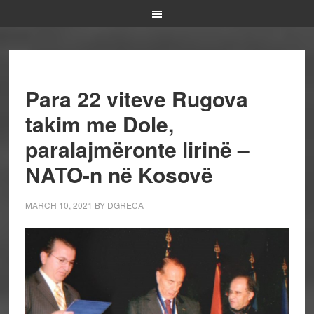
Para 22 viteve Rugova
takim me Dole,
paralajmëronte lirinë –
NATO-n në Kosovë
MARCH 10, 2021
BY
DGRECA