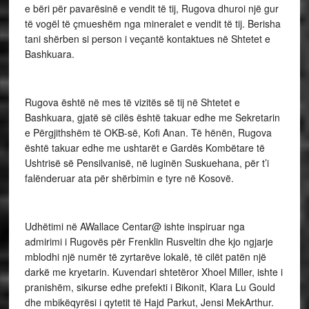
e bëri për pavarësinë e vendit të tij, Rugova dhuroi një gur
të vogël të çmueshëm nga mineralet e vendit të tij. Berisha
tani shërben si person i veçantë kontaktues në Shtetet e
Bashkuara.
Rugova është në mes të vizitës së tij në Shtetet e
Bashkuara, gjatë së cilës është takuar edhe me Sekretarin
e Përgjithshëm të OKB-së, Kofi Anan. Të hënën, Rugova
është takuar edhe me ushtarët e Gardës Kombëtare të
Ushtrisë së Pensilvanisë, në luginën Suskuehana, për t’i
falënderuar ata për shërbimin e tyre në Kosovë.
Udhëtimi në AWallace Centar@ ishte inspiruar nga
admirimi i Rugovës për Frenklin Rusveltin dhe kjo ngjarje
mblodhi një numër të zyrtarëve lokalë, të cilët patën një
darkë me kryetarin. Kuvendari shtetëror Xhoel Miller, ishte i
pranishëm, sikurse edhe prefekti i Bikonit, Klara Lu Gould
dhe mbikëqyrësi i qytetit të Hajd Parkut, Jensi MekArthur.