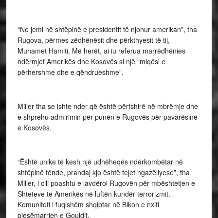
“Ne jemi në shtëpinë e presidentit të njohur amerikan”, tha
Rugova, përmes zëdhënësit dhe përkthyesit të tij,
Muhamet Hamiti. Më herët, ai iu referua marrëdhënies
ndërmjet Amerikës dhe Kosovës si një “miqësi e
përhershme dhe e qëndrueshme”.
Miller tha se ishte nder që është përfshirë në mbrëmje dhe
e shprehu admirimin për punën e Rugovës për pavarësinë
e Kosovës.
“Është unike të kesh një udhëheqës ndërkombëtar në
shtëpinë tënde, prandaj kjo është tejet ngazëllyese”, tha
Miller, i cili poashtu e lavdëroi Rugovën për mbështetjen e
Shteteve të Amerikës në luftën kundër terrorizmit.
Komuniteti i fuqishëm shqiptar në Bikon e nxiti
pjesëmarrjen e Gouldit.