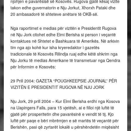
njohjen e pavarësisë së Kosovës. Rugova gjatë kësaj vizite
takon edhe guvernatorin e Nju Jorkut, Xhorxh Pataki dhe
20 ambasadorë të shteteve anëtare të OKB-së.
Nga raportimet e medias për vizitën e Presidentit Rugova
në Nju Jork citohet edhe Elmi Berisha si person i veçantë
kontaktues në Shtetet e Bashkuara të Amerikës. Në arkivin
tim nga ajo kohë kur isha kryeredaktor i gazetës
tradicionale të Kosovës Rilindja ruaj edhe këtë shkrim nga
Nju Jorku të medias Amerikane të transmetuar nga Qendra
për Informim e Kosovës:
29 Prill 2004: GAZETA “POUGHKEEPSIE JOURNAL” PËR
VIZITËN E PRESIDENTIT RUGOVA NË NJU JORK
Nju Jork, 29 prill 2004 – Kur Elmi Berisha erdhi nga Kosova
na Uapingers Falls, para 15 vjetësh, ai e filloi një luftë të
gjatë për prosperitetin dhe pavarësinë e vendit të tij. Kjo
luftë për paqe e bëri mbrëmjen e së martës të veçantë për
Berishën, pasi që zyrtarët lokalë u përshëndetën miqësisht