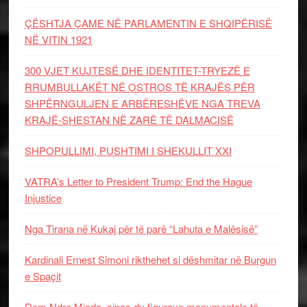
ÇËSHTJA ÇAME NË PARLAMENTIN E SHQIPËRISË
NË VITIN 1921
300 VJET KUJTESË DHE IDENTITET-TRYEZË E
RRUMBULLAKËT NË OSTROS TË KRAJËS PËR
SHPËRNGULJEN E ARBËRESHËVE NGA TREVA
KRAJË-SHESTAN NË ZARË TË DALMACISË
SHPOPULLIMI, PUSHTIMI I SHEKULLIT XXI
VATRA’s Letter to President Trump: End the Hague
Injustice
Nga Tirana në Kukaj për të parë “Lahuta e Malësisë”
Kardinali Ernest Simoni rikthehet si dëshmitar në Burgun
e Spaçit
Dom Ndre Mjeda, sipas dy figurave monumentale të