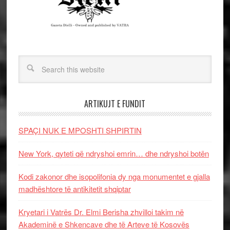
ARTIKUJT E FUNDIT
SPAÇI NUK E MPOSHTI SHPIRTIN
New York, qyteti që ndryshoi emrin… dhe ndryshoi botën
Kodi zakonor dhe isopolifonia dy nga monumentet e gjalla
madhështore të antikitetit shqiptar
Kryetari i Vatrës Dr. Elmi Berisha zhvilloi takim në
Akademinë e Shkencave dhe të Arteve të Kosovës