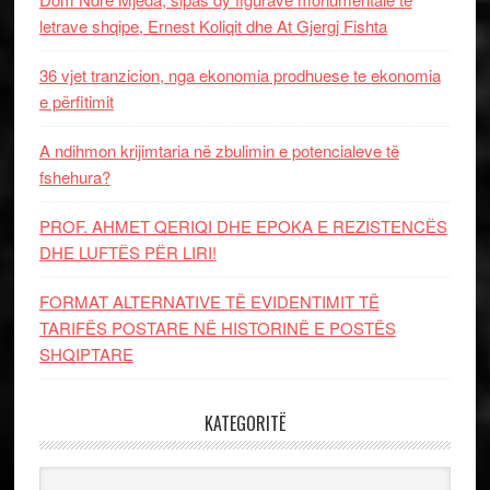
letrave shqipe, Ernest Koliqit dhe At Gjergj Fishta
36 vjet tranzicion, nga ekonomia prodhuese te ekonomia
e përfitimit
A ndihmon krijimtaria në zbulimin e potencialeve të
fshehura?
PROF. AHMET QERIQI DHE EPOKA E REZISTENCЁS
DHE LUFTЁS PЁR LIRI!
FORMAT ALTERNATIVE TË EVIDENTIMIT TË
TARIFËS POSTARE NË HISTORINË E POSTËS
SHQIPTARE
KATEGORITË
Kategoritë