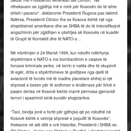
ritheksuam se zgjidhja më e mirë për Kosovën do të ishte
shteti i pavarur”, deklaronte Presidenti Rugova pas takimit.
Ndërsa, Presidenti Clinton tha se Kosova është një nga
shqetësimet amerikane dhe se SHBA-të do të intensifikojnë
angazhimin për zgjidhjen e çështjes së Kosovës në kuadër
të Grupit të Kontaktit dhe të NATO-s…
Në mbrëmjen e 24 Marsit 1999, kur ndodhi ndërhyrja
shpëtimtare e NATO-s me bombardimin e caqeve të
forcave kriminale serbe, në terrin e natës dhe të okupimit
të egër, drita e shpërthimeve të goditjeve nga qielli të
aviacionit të forcës më të madhe planetare shihej si një
shpresë e besim për të ardhmen e ëndërrave për lirinë e
paqen derisa në Kosovë kishte marrë përmasa gjenocidi
terrori i spastrimit etnik kundër shqiptarëve.
“Tani, bindja jonë e fortë për gjithçka që po ndodhë në
Kosovë është e vetmja shpresë e popullit të Kosovës”,
theksone në atë ditë e orë historike, Presidenti i SHBA-ve,
Bill Clinton, derisa nga Shtëpia e Bardhë i drejtohej kombit