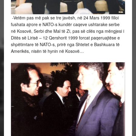
-Vetëm pas më pak se tre javësh, në 24 Mars 1999 filloi
fushata ajrore e NATO-s kundër caqeve ushtarake serbe
në Kosovë, Serbi dhe Mal të Zi, pas së cilës nga mëngjesi i
Ditës së Lirisë – 12 Qershorit 1999 forcat paqeruajtëse e
shpëtimtare të NATO-s, prirë nga Shtetet e Bashkuara të
Amerikës, nisën të hynin në Kosovë…