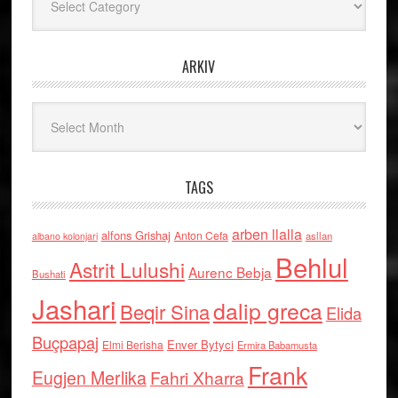
ARKIV
Arkiv
TAGS
arben llalla
alfons Grishaj
Anton Cefa
asllan
albano kolonjari
Behlul
Astrit Lulushi
Aurenc Bebja
Bushati
Jashari
dalip greca
Beqir Sina
Elida
Buçpapaj
Enver Bytyci
Elmi Berisha
Ermira Babamusta
Frank
Eugjen Merlika
Fahri Xharra