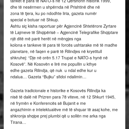
tanket e para të NATO-s në 12 Qershorin historik 1999,
dhe të nesërmen u shpërnda në Prishtinë dhe në
zona të tjera, ku po ndodhte liria, gazeta numër
special e botuar në Shkup.
Ashtu siç kisha raportuar për Agjencinë Shtetërore Zyrtare
të Lajmeve të Shqipërisë – Agjencinë Telegrafike Shqiptare
një ditë më parë herët në mëngjes nga
kolona e tankeve të para të forcës ushtarake më të madhe
planetare, në faqen e parë të Rilindjes në kryetitull
shkruhej: “Dje në orën 5.17 Trupat e NATO-s hynë në
Kosovë”. Në Kosovën e lirë me popullin u kthye
edhe gazeta Rilindja, që nuk u ndal edhe kur u
ndalua… Gazeta “Bujku” sfidoi ndalimin…
Gazeta tradicionale e historike e Kosovës Rilindja ka
nisë të dalë në Prizren para 78 viteve, në 12 Shkurt 1945,
në frymën e Konferencës së Bujanit e me
angazhimin e intelektualëve më të shquar të asaj kohe, me
shkronja shqipe prej plumbi që u sollën me arka nga
Tirana…