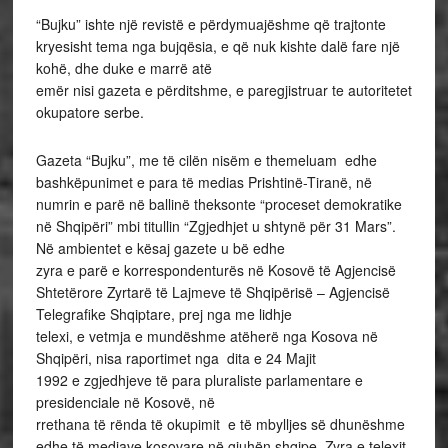
“Bujku” ishte një revistë e përdymuajëshme që trajtonte
kryesisht tema nga bujqësia, e që nuk kishte dalë fare një
kohë, dhe duke e marrë atë
emër nisi gazeta e përditshme, e paregjistruar te autoritetet
okupatore serbe.
Gazeta “Bujku”, me të cilën nisëm e themeluam edhe
bashkëpunimet e para të medias Prishtinë-Tiranë, në
numrin e parë në ballinë theksonte “proceset demokratike
në Shqipëri” mbi titullin “Zgjedhjet u shtynë për 31 Mars”.
Në ambientet e kësaj gazete u bë edhe
zyra e parë e korrespondenturës në Kosovë të Agjencisë
Shtetërore Zyrtarë të Lajmeve të Shqipërisë – Agjencisë
Telegrafike Shqiptare, prej nga me lidhje
telexi, e vetmja e mundëshme atëherë nga Kosova në
Shqipëri, nisa raportimet nga dita e 24 Majit
1992 e zgjedhjeve të para pluraliste parlamentare e
presidenciale në Kosovë, në
rrethana të rënda të okupimit e të mbylljes së dhunëshme
edhe të mediave kosovare në gjuhën shqipe. Zyra e telexit