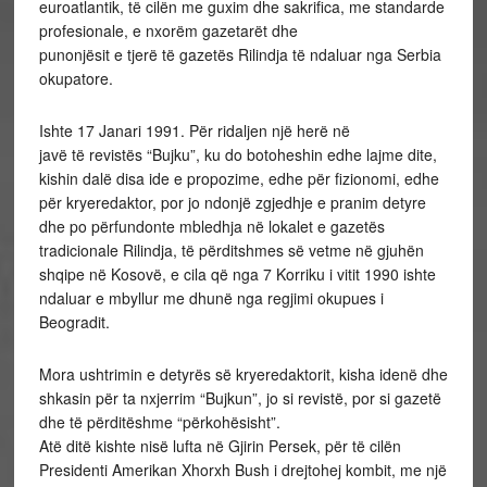
euroatlantik, të cilën me guxim dhe sakrifica, me standarde
profesionale, e nxorëm gazetarët dhe
punonjësit e tjerë të gazetës Rilindja të ndaluar nga Serbia
okupatore.
Ishte 17 Janari 1991. Për ridaljen një herë në
javë të revistës “Bujku”, ku do botoheshin edhe lajme dite,
kishin dalë disa ide e propozime, edhe për fizionomi, edhe
për kryeredaktor, por jo ndonjë zgjedhje e pranim detyre
dhe po përfundonte mbledhja në lokalet e gazetës
tradicionale Rilindja, të përditshmes së vetme në gjuhën
shqipe në Kosovë, e cila që nga 7 Korriku i vitit 1990 ishte
ndaluar e mbyllur me dhunë nga regjimi okupues i
Beogradit.
Mora ushtrimin e detyrës së kryeredaktorit, kisha idenë dhe
shkasin për ta nxjerrim “Bujkun”, jo si revistë, por si gazetë
dhe të përditëshme “përkohësisht”.
Atë ditë kishte nisë lufta në Gjirin Persek, për të cilën
Presidenti Amerikan Xhorxh Bush i drejtohej kombit, me një