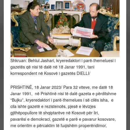
Shkruan: Behlul Jashari, kryeredaktori i parë-themeluesi i
gazetës që nisi të dalë në 18 Janar 1991, tani
korrespondent në Kosovë i gazetës DIELLI/
PRISHTINË, 18 Janar 2023/ Para 32 viteve, me datë 18
Janar 1991, në Prishtinë nisi të dalë gazeta e përditshme
“Bujku”, kryeredaktori i parë-themelues i së cilës isha, e
cila ishte gazetë e rezistencës, pjesë e lëvizjes
gjithëpopullore të shqiptarëve në Kosovë për liri,
pavarësi e demokraci, gazetë e parë e pavarur kosovare,
me orientim e përcaktim të fuqishëm properëndimor,