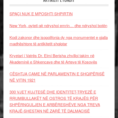
ARTIKUJT E FUNDIT
SPAÇI NUK E MPOSHTI SHPIRTIN
New York, qyteti që ndryshoi emrin… dhe ndryshoi botën
Kodi zakonor dhe isopolifonia dy nga monumentet e gjalla
madhështore të antikitetit shqiptar
Kryetari i Vatrës Dr. Elmi Berisha zhvilloi takim në
Akademinë e Shkencave dhe të Arteve të Kosovës
ÇËSHTJA ÇAME NË PARLAMENTIN E SHQIPËRISË
NË VITIN 1921
300 VJET KUJTESË DHE IDENTITET-TRYEZË E
RRUMBULLAKËT NË OSTROS TË KRAJËS PËR
SHPËRNGULJEN E ARBËRESHËVE NGA TREVA
KRAJË-SHESTAN NË ZARË TË DALMACISË