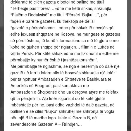
deklaratë të cilën gazeta e botoi në ballinë me titull
“Tërheqje pas fitores”…Edhe me këtë shkas, shkruajta
“Fjalën e Redaksisë” me titull “Përsëri ‘Bujku’…”, për
faqen e parë të gazetës, ku theksoja se del si
“gazetë e përkohëshme…edhe për shkak të nevojës që
edhe lexuesit shqiptarë në Kosovë, në mungesë të gazetës
së përditëshme, të kenë informacione sa më të gjera e me
kohë në gjuhën shqipe për ngjarjen… fillimin e Luftës në
Gjirin Persik. Për këtë shkak edhe me fizionomi e edhe me
përmbajtje ky numër është i jashtëzakonshëm”.
Me përmbajtje të ngjashme, se nga e nesërmja do dalë një
gazetë në terrin informativ të Kosovës shkruajta një letër
për ta njoftuar Ambasadën e Shteteve të Bashkuara të
Amerikës në Beograd, pasi kontaktova me
Ambasadën e Shqipërisë dhe ua dërgova atyre me telefax
që ta përcjellnin. Ajo letër sigurisht do të ketë gjetur
mbështetje për ne, pasi edhe vazhdoi të dalë gazeta, në
ballinën e së cilës “Bujku” shkruhej me shkronja të vogla
nën një B të madhe logo. Ishte si Gazeta B, që
zëvendësonte Gazetën A – Rilindjen…