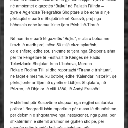
në ambientet e gazetës “Bujku” në Pallatin Rilinda –
zyrë e Agjencisë Telegrafike Shqiptare u bë edhe si një
përfaqësi e parë e Shqipërisë në Kosovë, prej nga
bëheshin edhe komunikime tjera Prishtinë-Tiranë.
Në numrin e parë të gazetës “Bujku”, e cila u botua me
tirazh të madh prej mëse 50 mijë ekzemplarësh,
që e shfletoj edhe sot, shkrime të tjera nga Shqipëria ishin
për tre këngëtare të Festivalit të Këngës në Radio-
Televizionin Shqiptar, Irma Libohova, Morena
Reka e Redina Tili, si dhe reportazhi “Tirana e trishtuar”,
në faqet e mesme, ku botohej edhe “Kalendari historik”, që
përkujtonte arritjen në qytetin e Lidhjes Shqiptare, në
Prizren, në Dhjetor të vitit 1880, të Abdyl Frashërit…
E shkrimet për Kosovën e okupuar nga regjimi ushtarako-
policor i Beogradit ishin raportime për masa të dhunëshme,
për dëbimin e shqiptarëve nga institucionet, nga puna, për
shkatërrimin e sitemit arsimor në gjuhën shqipe, për
dhunën edhe kundër kulturës shqiptare, për