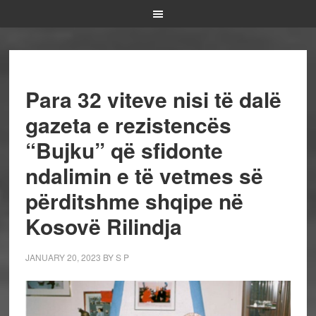
Para 32 viteve nisi të dalë
gazeta e rezistencës
“Bujku” që sfidonte
ndalimin e të vetmes së
përditshme shqipe në
Kosovë Rilindja
JANUARY 20, 2023
BY
S P