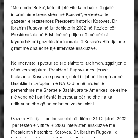
“Me emrin ‘Bujku’, këtu dhjetë vite ka mbajur të gjallë
informimin e brendshëm në Kosovë”, e vlerësonte
gazetën e rezistencës Presidenti historik i Kosovës, Dr.
Ibrahim Rugova në funddhjetorin 2002 në Rezidencën
Presidenciale në Prishtinë në pritjen që më bëri si
kryeredaktor i gazetës tradicionale të Kosovës Rilindja, me
ç’rast më dha edhe një intervistë ekskluzive.
Në intervistë, i pyetur se si e shihte të ardhmen, zgjidhjen e
çështjes shqiptare, Presidenti Rugova mes tjerash
theksonte: Kosova e pavarur, shtet i njohur, i integruar në
Bashklimin Evropian, në NATO dhe në miqësi të
përhershme me Shtetet e Bashkuara të Amerikës, që është
një vend që i pari është interesuar për ne dhe na ka
ndihmuar, dhe që na ndihmon vazhdimisht.
Gazeta Rilindja – botim special në ditën e 31 Dhjetorit 2002
për festën e Vitit të Ri 2003 intervistën ekskluzive me
Presidentin historik të Kosovës, Dr. Ibrahim Rugova, e