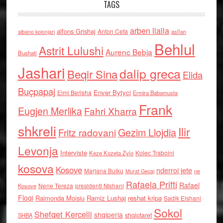
TAGS
arben llalla
alfons Grishaj
Anton Cefa
asllan
albano kolonjari
Behlul
Astrit Lulushi
Aurenc Bebja
Bushati
Jashari
dalip greca
Beqir Sina
Elida
Buçpapaj
Enver Bytyci
Elmi Berisha
Ermira Babamusta
Frank
Eugjen Merlika
Fahri Xharra
shkreli
Ilir
Gezim Llojdia
Fritz radovani
Levonja
Interviste
Kolec Traboini
Keze Kozeta Zylo
kosova
Kosove
nderroi jete
Marjana Bulku
ne
Murat Gecaj
Rafaela Prifti
Rafael
Nene Tereza
Kosove
presidenti Nishani
Floqi
Raimonda Moisiu
Ramiz Lushaj
reshat kripa
Sadik Elshani
Sokol
Shefqet Kercelli
shqiperia
shqiptaret
SHBA