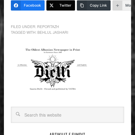
Facebook
Twitter
Copy Link
More
FILED UNDER:
REPORTAZH
TAGGED WITH:
BEHLUL JASHARI