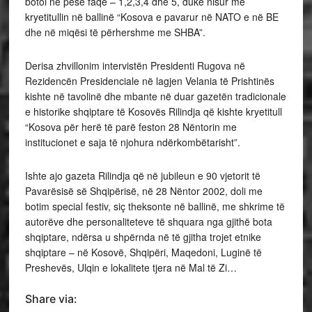
botoi në pesë faqe – 1,2,3,4 dhe 5, duke nisur me
kryetitullin në ballinë “Kosova e pavarur në NATO e në BE
dhe në miqësi të përhershme me SHBA”.
Derisa zhvillonim intervistën Presidenti Rugova në
Rezidencën Presidenciale në lagjen Velania të Prishtinës
kishte në tavolinë dhe mbante në duar gazetën tradicionale
e historike shqiptare të Kosovës Rilindja që kishte kryetitull
“Kosova për herë të parë feston 28 Nëntorin me
institucionet e saja të njohura ndërkombëtarisht”.
Ishte ajo gazeta Rilindja që në jubileun e 90 vjetorit të
Pavarësisë së Shqipërisë, në 28 Nëntor 2002, doli me
botim special festiv, siç theksonte në ballinë, me shkrime të
autorëve dhe personaliteteve të shquara nga gjithë bota
shqiptare, ndërsa u shpërnda në të gjitha trojet etnike
shqiptare – në Kosovë, Shqipëri, Maqedoni, Luginë të
Preshevës, Ulqin e lokalitete tjera në Mal të Zi…
Share via: