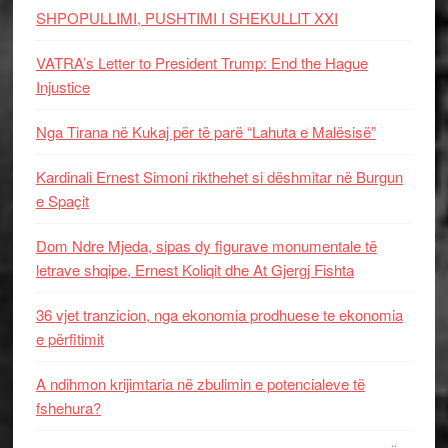
SHPOPULLIMI, PUSHTIMI I SHEKULLIT XXI
VATRA’s Letter to President Trump: End the Hague
Injustice
Nga Tirana në Kukaj për të parë “Lahuta e Malësisë”
Kardinali Ernest Simoni rikthehet si dëshmitar në Burgun
e Spaçit
Dom Ndre Mjeda, sipas dy figurave monumentale të
letrave shqipe, Ernest Koliqit dhe At Gjergj Fishta
36 vjet tranzicion, nga ekonomia prodhuese te ekonomia
e përfitimit
A ndihmon krijimtaria në zbulimin e potencialeve të
fshehura?